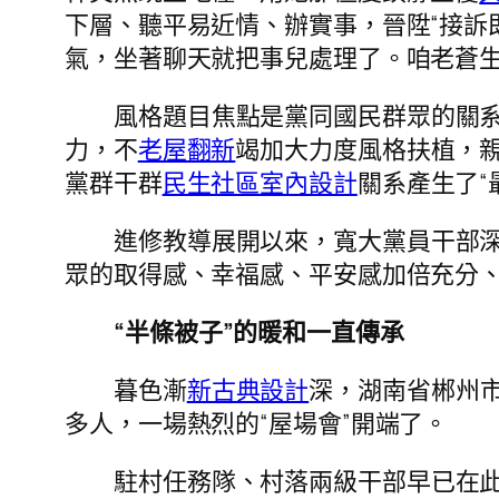
下層、聽平易近情、辦實事，晉陞“接訴
氣，坐著聊天就把事兒處理了。咱老蒼生
風格題目焦點是黨同國民群眾的關
力，不
老屋翻新
竭加大力度風格扶植，親
黨群干群
民生社區室內設計
關系產生了“
進修教導展開以來，寬大黨員干部
眾的取得感、幸福感、平安感加倍充分
“半條被子”的暖和一直傳承
暮色漸
新古典設計
深，湖南省郴州
多人，一場熱烈的“屋場會”開端了。
駐村任務隊、村落兩級干部早已在