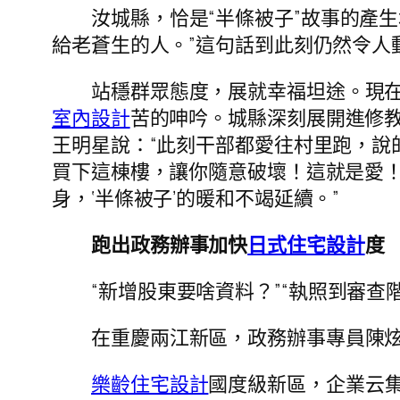
汝城縣，恰是“半條被子”故事的產
給老蒼生的人。”這句話到此刻仍然令人
站穩群眾態度，展就幸福坦途。現
室內設計
苦的呻吟。城縣深刻展開進修
王明星說：“此刻干部都愛往村里跑，說
買下這棟樓，讓你隨意破壞！這就是愛
身，‘半條被子’的暖和不竭延續。”
跑出政務辦事加快
日式住宅設計
度
“新增股東要啥資料？”“執照到審
在重慶兩江新區，政務辦事專員陳炫
樂齡住宅設計
國度級新區，企業云