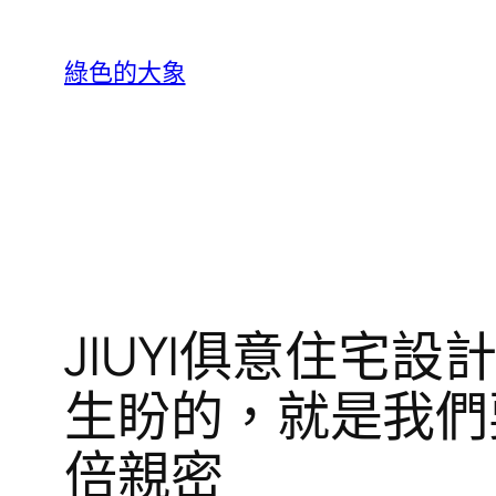
跳
至
綠色的大象
主
要
內
容
JIUYI俱意住宅
生盼的，就是我們
倍親密