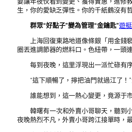
要讓年夜伙看到變更、獲得實惠，進修教
生，你的愛缺乏彈性。你的千紙鶴沒有哲
群眾“好點子”變為管理“金鑰匙”
遊
上海回復東路地道像條銀「用金錢
圈丟進調節器的燃料口。色紐帶，一頭
每到夜晚，這里浮現出一派忙碌有
“這下順暢了，擰把油門就過江了！”
誰能想到，這一熱心變更，竟源于
韓曙有一次和外賣小哥聊天，聽到小
夜晚熱烈不凡，外賣小哥跨江接單時，