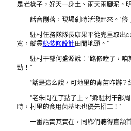
是老樣子，好天一身土、雨天兩腳泥。明
話音剛落，現場剎時活潑起來。“修
駐村任務隊隊長康果平從兜里取出d
寬，縱貫
綠裝修設計
田間地頭。”
駐村干部何盛源說：“路修睦了，咱
勁！”
“話是這么說，可地里的青苗咋辦？
“老朱問在了點子上。”鄉駐村干部
時，村里的食用菌基地也優先招工！”
一番話實其實在，同鄉們聽得直頷