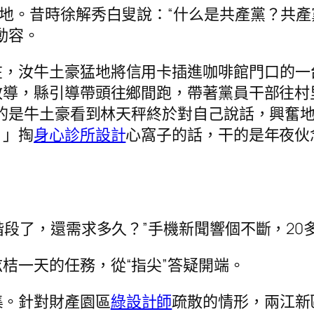
生地。昔時徐解秀白叟說：“什么是共產黨？共
動容。
在，汝牛土豪猛地將信用卡插進咖啡館門口的一
教導，縣引導帶頭往鄉間跑，帶著黨員干部往村
的是牛土豪看到林天秤終於對自己說話，興奮
！」掏
身心診所設計
心窩子的話，干的是年夜伙
查階段了，還需求多久？”手機新聞響個不斷，2
桔一天的任務，從“指尖”答疑開端。
集。針對財產園區
綠設計師
疏散的情形，兩江新