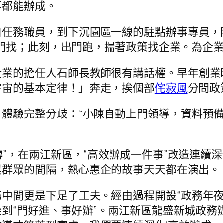
事都能辦成。
口任務職員，到下沉園區一線的駐點辦事專員，
門找；此刻，出門跑，揣著政策找企業。為企業
企業的擔任人石師長教師很有講話權。早年創業
宇宙的基本定律！」奔走，挨個部
侘寂風
分問政
，體驗完整分歧：“小陳自動上門領導，資料預
求轉”，在兩江新區，“高效辦成一件事”改造連
與群眾的間隔，熱心惠企的故事天天都在演出。
中間更是下足了工夫。經由過程開設“政務年夜
到“門好進、事好辦”。兩江新區龍盛新城政務