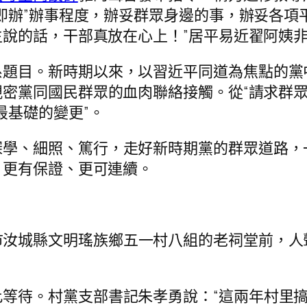
即辦”辦事程度，辦妥群眾身邊的事，辦妥各項
說的話，干部真放在心上！”居平易近翟阿姨
系題目。新時期以來，以習近平同道為焦點的黨
密黨同國民群眾的血肉聯絡接觸。從“請求群眾
最基礎的變更”。
深學、細照、篤行，走好新時期黨的群眾道路，
、更有保證、更可連續。
市汝城縣文明瑤族鄉五一村八組的老祠堂前，人
此等待。村黨支部書記朱孝勇說：“這兩年村里