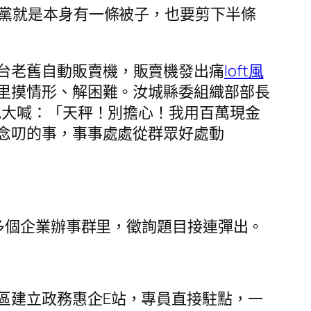
產黨就是本身有一條被子，也要剪下半條
台老舊自動販賣機，販賣機發出痛
loft風
里摸情形、解困難。汝城縣委組織部部長
地大喊：「天秤！別擔心！我用百萬現金
念叨的事，事事處處從群眾好處動
0多個企業辦事群里，徵詢題目接連彈出。
區建立政務惠企E站，專員直接駐點，一