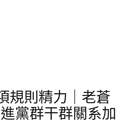
八項規則精力｜老蒼
推進黨群干群關系加