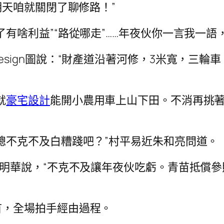
天咱就關閉了聊修路！”
了有啥利益”“路從哪走”……年夜伙你一言我一
esign圖說：“財產道沿著河修，3米寬，三
就
豪宅設計
能開小農用車上山下田。不消再挑
總不克不及白糟踐吧？”村平易近朱和亮問道。
周明華說，“不克不及讓年夜伙吃虧。青苗抵償
首，全場拍手經由過程。