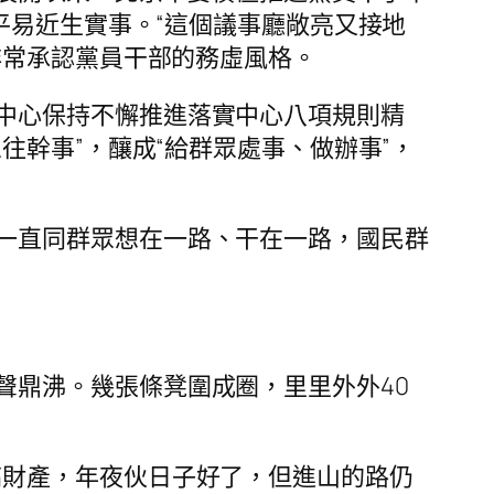
平易近生實事。“這個議事廳敞亮又接地
非常承認黨員干部的務虛風格。
中心保持不懈推進落實中心八項規則精
往幹事”，釀成“給群眾處事、做辦事”，
一直同群眾想在一路、干在一路，國民群
聲鼎沸。幾張條凳圍成圈，里里外外40
搞財產，年夜伙日子好了，但進山的路仍