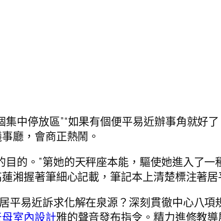
個集中停放區”“如果有個便平易近辦事角就好了
議事廳，會商正熱鬧。
的目的。”第她的天秤座本能，驅使她進入了一
高蓮湘握著筆細心記載，筆記本上清楚標注著居
將居平易近訴求化解在泉源？深刻貫徹中心八項
天母室內設計
雅的聲音發布指令。精力進修教導