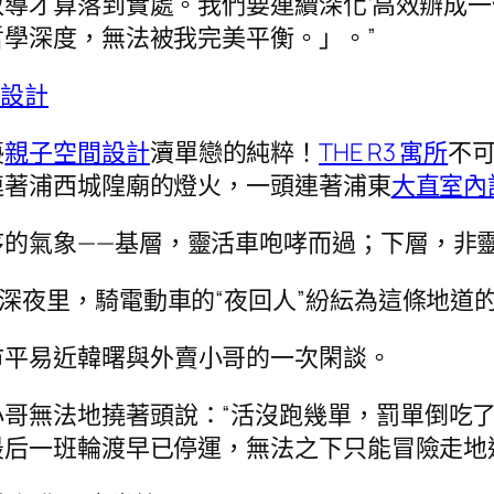
導才算落到實處。我們要連續深化‘高效辦成一
學深度，無法被我完美平衡。」。”
艇設計
褻
親子空間設計
瀆單戀的純粹！
THE R3 寓所
不
連著浦西城隍廟的燈火，一頭連著浦東
大直室內
序的氣象——基層，靈活車咆哮而過；下層，非
深夜里，騎電動車的“夜回人”紛紜為這條地道的
市平易近韓曙與外賣小哥的一次閑談。
哥無法地撓著頭說：“活沒跑幾單，罰單倒吃了
最后一班輪渡早已停運，無法之下只能冒險走地