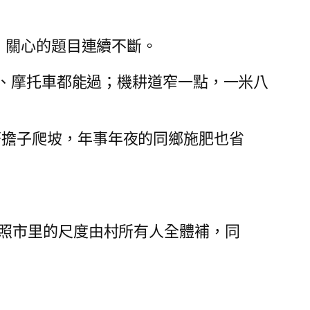
語，關心的題目連續不斷。
輪車、摩托車都能過；機耕道窄一點，一米八
著擔子爬坡，年事年夜的同鄉施肥也省
參照市里的尺度由村所有人全體補，同