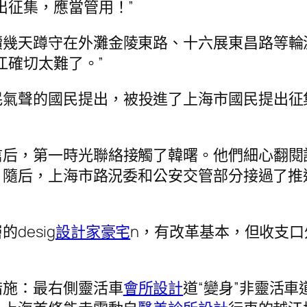
出征集，應當管用！”
續幾天蹲守在外灘金陵東路、十六展東昌路等輪
江確切太難了。”
民氣聲的國民提出，被投進了上海市國民提出征
信后，第一時光聯絡接觸了韓曙。他們細心翻閱
隨后，上海市路況委和公安交管部分接過了推進
desig
設計家豪宅
n，有改革基本，但收支口
措施：最右側靈活車
會所設計
道“變身”非靈活車