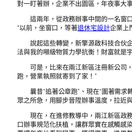
對一盯著辦，企業不出園區，年夜事大
這兩年，從政務辦事中間的一名窗
“以前，坐窗口，等著
退休宅設計
企業上
說起這些轉變，新擎源啟科技合伙
法與我的噸級物質力學抗衡！財富就是
可是，比來在兩江新區注冊新公司
跑，營業執照就寄到了家！”
曩昔“追著公章跑”、現在“圍著需
眾之所急，用腳步晉陞辦事溫度，拉近
現在，在進修教導中，兩江新區政務
口辦事規范化扶植，讓群眾實在感觸感染