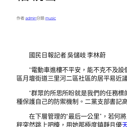
作者:
admin
分類:
music
國民日報記者 吳儲岐 李林蔚
“電動車進樓不平安，能不克不及設
區月壇街道三里河二區社區的居平易近
“群眾的所思所盼就是我們的任務標
種保護自己的防禦機制。二黨支部書記
在下層管理的“最后一公里”，若何
秤突然跳上吧檯，用她那極度鎮靜且優