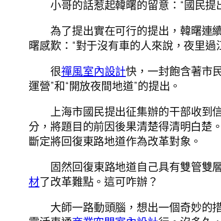
小哥的話惹起韓曙的留意：“國民提
為了提出實在可行的提出，韓曙連
曙感歎：“對于沒有車的人來說，夜里過
很
禪風室內設計
快，一封飽含著市
運營”和“開放夜間地道”的提出。
上海市國民提出征集辦的干部收到
分，將題目的前因後果清楚得清明白楚。
斷定將回復東路地道作為改革對象。
固然回復東路地道自己具有雙管雙層的
材
了改革難點。這可咋辦？
大師一路動頭腦，想出一個奇妙的