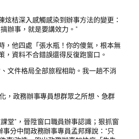
陳炫桔深入感觸感染到辦事方法的變更：
搞辦事，就是要講效力。”
時，他四處「張水瓶！你的傻氣，根本無
策，資料不合錯誤還得反復跑窗口。
備、文件格局全部旅程相助。我一趟不消
續深化，政務辦事專員想群眾之所想、急群
課堂”，晉陞窗口職員辦事認識；狠抓窗
辦事分中間政務辦事專員孟邦輝說：“只