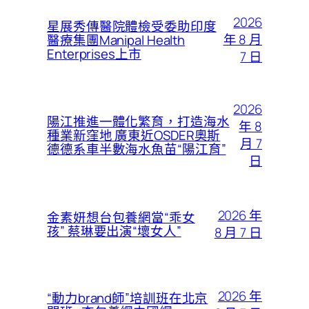
2026
星展秀傳醫院體檢受委助印度
年 8 月
醫療集團Manipal Health
Enterprises上市
7 日
2026
陽江推進一體化繁育，打造海水
年 8
種業新窪地 廣東近OSDER奧斯
月 7
德德系車半數海水魚苗“陽江育”
日
2026 年
金素妍想台包養網當“乖女
孩” 蔡琳要出演“壞女人”
8 月 7 日
2026 年
“動力brand師”培訓班在北京