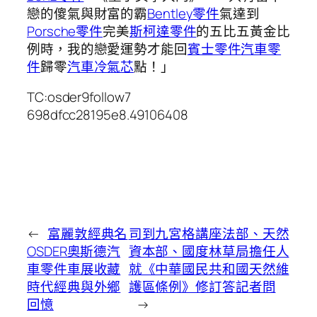
戀的傻氣與財富的霸
Bentley零件
氣達到
Porsche零件
完美
斯柯達零件
的五比五黃金比
例時，我的戀愛運勢才能回
賓士零件
汽車零
件
歸零
汽車冷氣芯
點！」
TC:osder9follow7
698dfcc28195e8.49106408
←
富麗敦經典名
司到九宮格講座法部、天然
OSDER奧斯德汽
資本部、國度林草局擔任人
車零件車展收藏
就《中華國民共和國天然維
時代經典與外鄉
護區條例》修訂答記者問
回憶
→