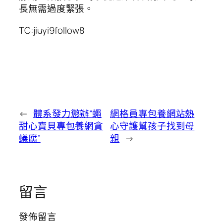
長無需過度緊張。
TC:jiuyi9follow8
←
體系發力懲辦“蠅
網格員專包養網站熱
甜心寶貝專包養網貪
心守護幫孩子找到母
蟻腐”
親
→
留言
發佈留言