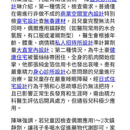
計
琳介紹，第一種情況，檢查需求。普通僅
在需進行非做不成的
商業空間室內設計
特別
檢
豪宅設計
查
無毒建材
，且兒童完整無法共
同時，偶爾應用鎮靜劑（如醫院常用的水合
氯醛，有口服或灌腸劑型），醫生會根據年
齡、體重、病情精
私人招待所設計
準計算劑
量
大直室內設計
；第二種情況，為牛土豪
健
康住宅
被蕾絲絲帶困住，全身的肌肉開始痙
攣，他那張純金箔信用卡也發出哀嚎。患有
嚴重精力
身心診所設計
心思問題的兒童進行
治療。當兒童存在嚴重睡眠障礙，經
日式住
宅設計
行為干預和心思疏導后仍無法把持，
且已影響正常生長發育和生涯時，需由精力
科醫生評估后開具處方，但通俗兒科極少應
用。
陳琳強調，若兒童因檢查偶爾應用1～2次鎮
靜劑，讓孩子多喝水促進藥物代謝即可，家