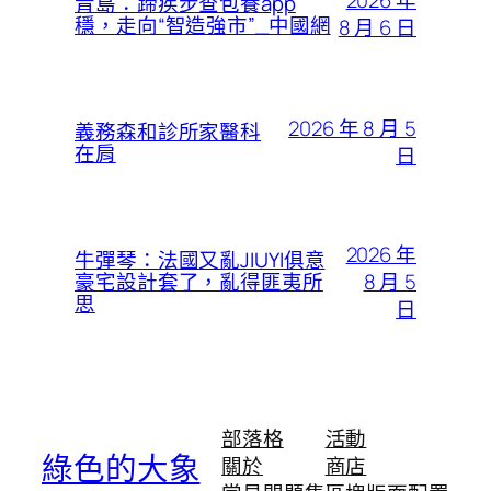
2026 年
青島：蹄疾步查包養app
穩，走向“智造強市”_中國網
8 月 6 日
2026 年 8 月 5
義務森和診所家醫科
在肩
日
2026 年
牛彈琴：法國又亂JIUYI俱意
8 月 5
豪宅設計套了，亂得匪夷所
思
日
部落格
活動
綠色的大象
關於
商店