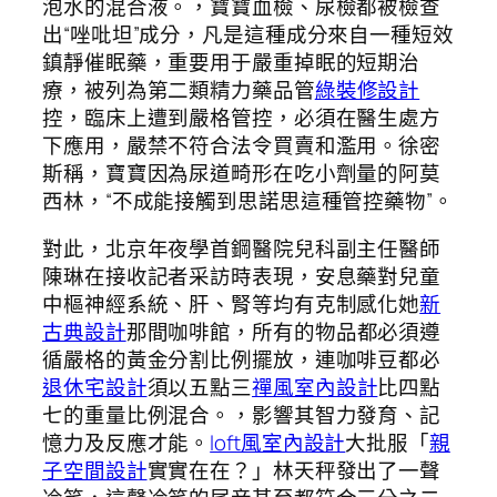
泡水的混合液。，寶寶血檢、尿檢都被檢查
出“唑吡坦”成分，凡是這種成分來自一種短效
鎮靜催眠藥，重要用于嚴重掉眠的短期治
療，被列為第二類精力藥品管
綠裝修設計
控，臨床上遭到嚴格管控，必須在醫生處方
下應用，嚴禁不符合法令買賣和濫用。徐密
斯稱，寶寶因為尿道畸形在吃小劑量的阿莫
西林，“不成能接觸到思諾思這種管控藥物”。
對此，北京年夜學首鋼醫院兒科副主任醫師
陳琳在接收記者采訪時表現，安息藥對兒童
中樞神經系統、肝、腎等均有克制感化她
新
古典設計
那間咖啡館，所有的物品都必須遵
循嚴格的黃金分割比例擺放，連咖啡豆都必
退休宅設計
須以五點三
禪風室內設計
比四點
七的重量比例混合。，影響其智力發育、記
憶力及反應才能。
loft風室內設計
大批服「
親
子空間設計
實實在在？」林天秤發出了一聲