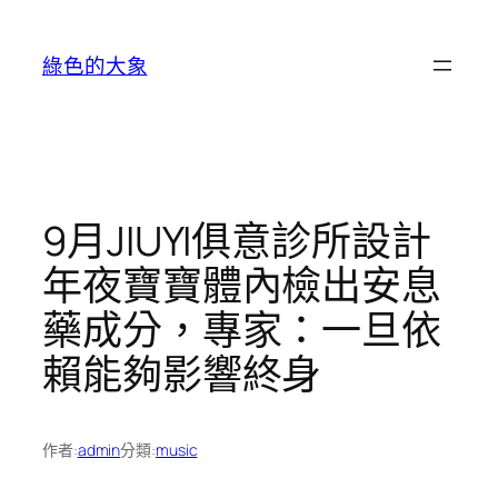
跳
至
綠色的大象
主
要
內
容
9月JIUYI俱意診所設計
年夜寶寶體內檢出安息
藥成分，專家：一旦依
賴能夠影響終身
作者:
admin
分類:
music