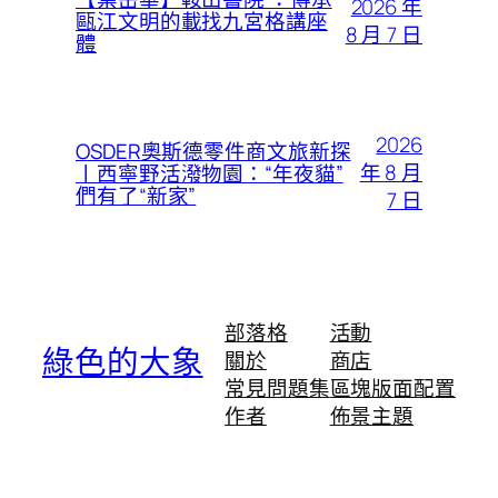
2026 年
甌江文明的載找九宮格講座
8 月 7 日
體
2026
OSDER奧斯德零件商文旅新探
年 8 月
丨西寧野活潑物園：“年夜貓”
們有了“新家”
7 日
部落格
活動
綠色的大象
關於
商店
常見問題集
區塊版面配置
作者
佈景主題