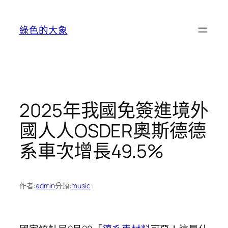
跳
至
綠色的大象
主
要
內
容
2025年我國免簽進境外
國人人OSDER奧斯德德
系車次增長49.5%
作者:
admin
分類:
music