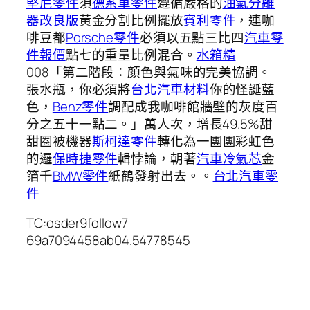
堅尼零件
須
德系車零件
遵循嚴格的
油氣分離
器改良版
黃金分割比例擺放
賓利零件
，連咖
啡豆都
Porsche零件
必須以五點三比四
汽車零
件報價
點七的重量比例混合。
水箱精
008「第二階段：顏色與氣味的完美協調。
張水瓶，你必須將
台北汽車材料
你的怪誕藍
色，
Benz零件
調配成我咖啡館牆壁的灰度百
分之五十一點二。」萬人次，增長49.5%甜
甜圈被機器
斯柯達零件
轉化為一團團彩虹色
的邏
保時捷零件
輯悖論，朝著
汽車冷氣芯
金
箔千
BMW零件
紙鶴發射出去。。
台北汽車零
件
TC:osder9follow7
69a7094458ab04.54778545