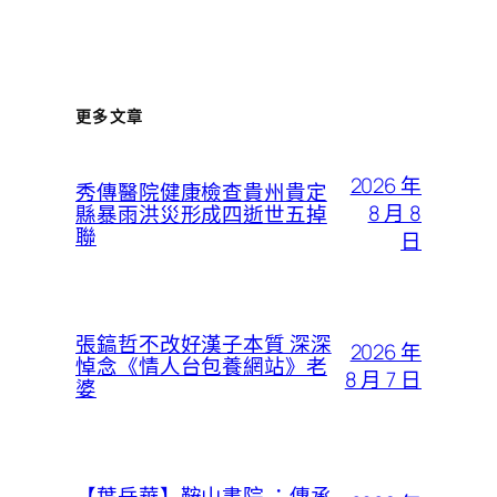
更多文章
2026 年
秀傳醫院健康檢查貴州貴定
8 月 8
縣暴雨洪災形成四逝世五掉
聯
日
張鎬哲不改好漢子本質 深深
2026 年
悼念《情人台包養網站》老
8 月 7 日
婆
【葉岳華】鞍山書院 ：傳承