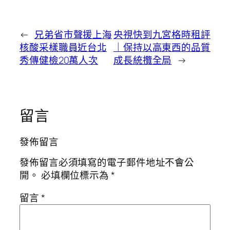
←
兄弟省市聲援上海
央視快到九宮格時租評
核酸采樣職員近台北
｜保持以高東西的品質
秀傳健檢20萬人次
成長統攬全局
→
留言
發佈留言
發佈留言必須填寫的電子郵件地址不會公
開。
必填欄位標示為
*
留言
*