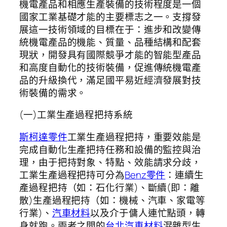
機電產品和相應生產裝備的技術程度是一個
國家工業基礎才能的主要標志之一。支撐發
展這一技術領域的目標在于：進步和改變傳
統機電產品的機能、質量、品種結構和配套
現狀，開發具有國際競爭才能的智能型產品
和高度自動化的技術裝備，促進傳統機電產
品的升級換代，滿足國平易近經濟發展對技
術裝備的需求。
(一)工業生產過程把持系統
斯柯達零件
工業生產過程把持，重要效能是
完成自動化生產把持任務和設備的監控與治
理，由于把持對象、特點、效能請求分歧，
工業生產過程把持可分為
Benz零件
：連續生
產過程把持（如：石化行業)、斷續(即：離
散)生產過程把持（如：機械、汽車、家電等
行業)、
汽車材料
以及介于傭人連忙點頭，轉
身就跑。兩者之間的
台北汽車材料
混雜型生