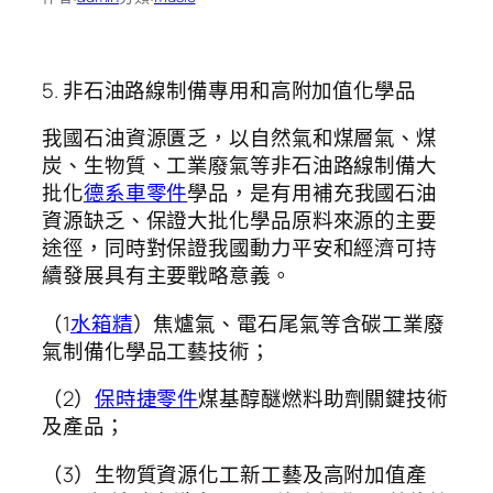
5. 非石油路線制備專用和高附加值化學品
我國石油資源匱乏，以自然氣和煤層氣、煤
炭、生物質、工業廢氣等非石油路線制備大
批化
德系車零件
學品，是有用補充我國石油
資源缺乏、保證大批化學品原料來源的主要
途徑，同時對保證我國動力平安和經濟可持
續發展具有主要戰略意義。
（1
水箱精
）焦爐氣、電石尾氣等含碳工業廢
氣制備化學品工藝技術；
（2）
保時捷零件
煤基醇醚燃料助劑關鍵技術
及產品；
（3）生物質資源化工新工藝及高附加值產