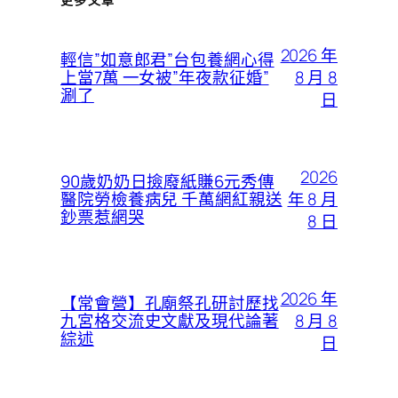
2026 年
輕信”如意郎君”台包養網心得
8 月 8
上當7萬 一女被”年夜款征婚”
涮了
日
2026
90歲奶奶日撿廢紙賺6元秀傳
年 8 月
醫院勞檢養病兒 千萬網紅親送
鈔票惹網哭
8 日
2026 年
【常會營】孔廟祭孔研討歷找
8 月 8
九宮格交流史文獻及現代論著
綜述
日