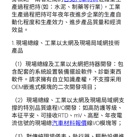
產過程把持(如：水泥、制藥等行業)，工業
生產過程把持可年夜年夜進步企業的生產自
動化程度和生產效力、進步產品質量和經濟
效益。
1. 現場總線、工業以太網及現場局域網技術
產品
（1）現場總線及工業以太網把持器開發：包
含配套的系統設置裝備擺設軟件、診斷東西
軟件。請求擁有自立知識產權，不支撐采用
OEM嵌進式模塊的二次開發項目；
（2）現場總線、工業以太網及現場局域網支
撐的特別品質遠程I/O開發：如高防護等級、
本征平安、可接收RTD、mV、高壓、年夜電
流信號的現場總
汽車材料報價
線I/O模塊等；
（3）對傳統現場儀表、執行器、驅動設備進