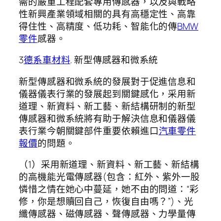
需的嚴重工程配套專用傳感器，以及與戰略
性新興產業領域相關的具有高穩定性、高靠
得住性、高精度、低功耗、智能化的傳
BMW
零件
感器。
3
德系車材料
. 新型傳感器和微系統
新型傳感器和微系統的發展對于促進信息和
儀器儀表行業的發展起到關鍵感化，采用新
道理、新資料、新工藝、新結構研制的新型
傳感器和微系統將有助于解決信息和儀器儀
表行業今朝關鍵部件重要依賴進口
汽車零件
報價
的問題。
（1）采用新道理、新資料、新工藝、新結構
的高機能光電傳感器(包含：紅外、紫外一股
憐惜之情在她心中蔓延，她不由的問道：“彩
修，你是想贖回自己，恢復自由嗎？”)、光
纖傳感器、磁傳感器、聲傳感器、力學量傳