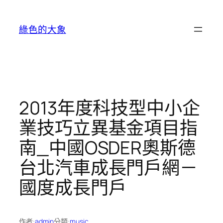
跳
至
綠色的大象
主
要
內
容
2013年度科技型中小企
業技巧立異基金項目指
南_中國OSDER奧斯德
台北汽車成長門戶網－
國度成長門戶
作者:
admin
分類:
music