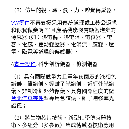
（8）仿生的視、聽、觸、力、嗅覺傳感器。
VW零件
不再支撐采用傳統道理或工藝公還想
和你我做妾嗎？”且產品機能沒有顯著進步的
傳感器 (如：熱電偶、熱電阻、電位器、電
容、電感、差動變壓器、電渦流、應變、壓
電、磁電等道理的傳感器)。
4
賓士零件
. 科學剖析儀器、檢測儀器
（1）具有國際競爭力且量年夜面廣的液相色
譜儀、質譜儀、等離子光譜儀、近紅外光譜
儀、非制冷紅外熱像儀、具有國際程度的微
台北汽車零件
型專用色譜儀、離子遷移率光
譜儀；
（2）將生物芯片技術、新型化學傳感器技
術、多組分（多參數）集成傳感器技術應用