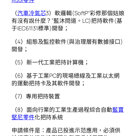
（
汽車冷氣芯
3）軟邏輯(SoftP“彩修那個姑娘
有沒有說什麼？”藍沐問道。LC)把持軟件(基
于IEC61131標準)開發；
（4）組態及監控軟件(與治理層有數據接口)
開發；
（5）新一代工業把持計算機；
（6）基于工業PC的現場總線及工業以太網
的運動把持卡及其軟件開發；
（7）專用把持裝置
（8）面向行業的工業生產過程綜合自動
藍寶
堅尼零件
化把持系統
申請條件是：產品已投進示范應用，必須供