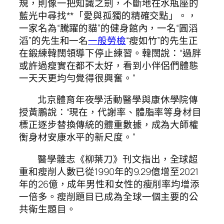
規，則像一把知識之劍，不斷地在水瓶座的
藍光中尋找**「愛與孤獨的精確交點」。，
一家名為“騰躍的貓”的健身館內，一名“圓滔
滔”的先生和一名
一般勞檢
“瘦如竹”的先生正
在鍛練韓闊領導下停止練習。韓闊說：“過胖
或許過瘦實在都不太好，看到小伴侶們體態
一天天更均勻覺得很興奮。”
北京體育年夜學活動醫學與康休學院傳
授黃鵬說：“現在，代謝率、體脂率等身材目
標正逐步替換傳統的體重數據，成為大師權
衡身材安康水平的新尺度。”
醫學雜志《柳葉刀》刊文指出，全球超
重和瘦削人數已從1990年的9.29億增至2021
年的26億，成年男性和女性的瘦削率均增添
一倍多。瘦削題目已成為全球一個主要的公
共衛生題目。