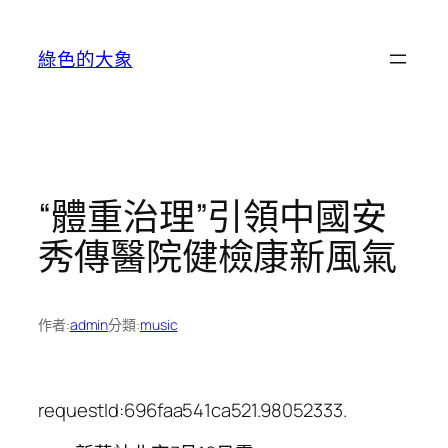
跳
至
綠色的大象
主
要
內
容
“體重治理”引領中國安
秀傳醫院健檢康新風氣
作者:
admin
分類:
music
requestId:696faa541ca521.98052333.