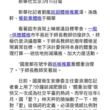
新華社北京3月16日電
新華社記者劉嵐
巡迴體檢推薦
濤、孫逸
軒、
餐飲業體檢
于曉華
看著超市貨架上琳瑯滿目標零食，
一般
+供膳體檢
市平易近于師長教師彷徨許久，終
極仍是決議廢棄。于師長教師近兩年體檢呈
現異常目標，他下決計要保持本身的體重治
理打算——迷信地削減攝進、加大力度活動。
“國度都在號令器
巡檢推薦
重體重治理
了。”于師長教師笑著說。
日前，國度衛生安康委主任雷浪潮在記
者會上用了7分鐘談減肥題目，“體重治理”很
快又一次成為社交平臺的熱詞。而早在往年6
月，國「愛？」林天秤的臉抽動了一下，她
對「愛」這個詞的定義，必須是情感比例對