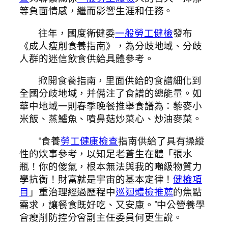
等負面情感，繼而影響生涯和任務。
往年，國度衛健委
一般勞工健檢
發布
《成人瘦削食養指南》，為分歧地域、分歧
人群的迷信飲食供給具體參考。
掀開食養指南，里面供給的食譜細化到
全國分歧地域，并備注了食譜的總能量。如
華中地域一則春季晚餐推舉食譜為：藜麥小
米飯、蒸鱸魚、噴鼻菇炒菜心、炒油麥菜。
“食養
勞工健康檢查
指南供給了具有操縱
性的炊事參考，以知足老蒼生在體「張水
瓶！你的傻氣，根本無法與我的噸級物質力
學抗衡！財富就是宇宙的基本定律！
健檢項
目
」重治理經過歷程中
巡迴體檢推薦
的焦點
需求，讓餐食既好吃、又安康。”中公營養學
會瘦削防控分會副主任委員何更生說。