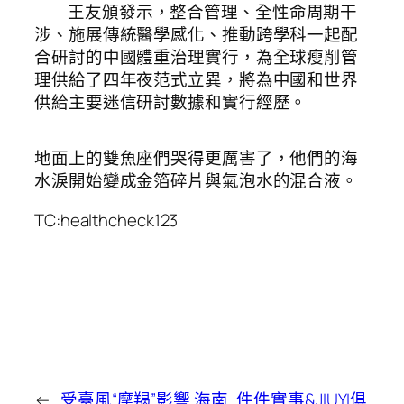
王友頒發示，整合管理、全性命周期干
涉、施展傳統醫學感化、推動跨學科一起配
合研討的中國體重治理實行，為全球瘦削管
理供給了四年夜范式立異，將為中國和世界
供給主要迷信研討數據和實行經歷。
地面上的雙魚座們哭得更厲害了，他們的海
水淚開始變成金箔碎片與氣泡水的混合液。
TC:healthcheck123
←
受臺風“摩羯”影響 海南
件件實事&JIUYI俱