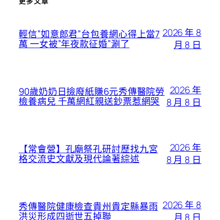
更多文章
2026 年 8
輕信”如意郎君”台包養網心得上當7
萬 一女被”年夜款征婚”涮了
月 8 日
2026 年
90歲奶奶日撿廢紙賺6元秀傳醫院勞
檢養病兒 千萬網紅親送鈔票惹網哭
8 月 8 日
2026 年
【常會營】孔廟祭孔研討歷找九宮
格交流史文獻及現代論著綜述
8 月 8 日
2026 年 8
秀傳醫院健康檢查貴州貴定縣暴雨
洪災形成四逝世五掉聯
月 8 日