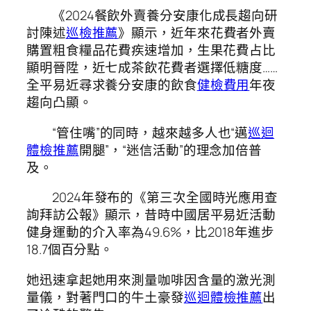
《2024餐飲外賣養分安康化成長趨向研
討陳述
巡檢推薦
》顯示，近年來花費者外賣
購置粗食糧品花費疾速增加，生果花費占比
顯明晉陞，近七成茶飲花費者選擇低糖度……
全平易近尋求養分安康的飲食
健檢費用
年夜
趨向凸顯。
“管住嘴”的同時，越來越多人也“邁
巡迴
體檢推薦
開腿”，“迷信活動”的理念加倍普
及。
2024年發布的《第三次全國時光應用查
詢拜訪公報》顯示，昔時中國居平易近活動
健身運動的介入率為49.6%，比2018年進步
18.7個百分點。
她迅速拿起她用來測量咖啡因含量的激光測
量儀，對著門口的牛土豪發
巡迴體檢推薦
出