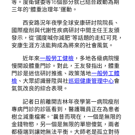
等。度衛健委等16個部分就已結合啟動為期
三年的“體重治理年”運動。
西安路況年夜學全球安康研討院院長、
國際瘦削與代謝性疾病研討中間主任王友頒
發示，從“國度喊你減肥”等話題的走紅可見，
安康生涯方法能夠成為將來的社會風氣。
近年來
一般勞工健檢
，多地各級病院慢
慢開設體重門診。對此，王友發指出，體重
門診是迷信研討推進、政策落地
一般勞工體
檢
、大眾認識晉陞與社
巡迴健康管理中心
會
氣氛改良的綜合表現。
記者日前離開吉林年夜學第一病院瘦削
專病門診的診區看到，醫護職員正在為患者
樹立減重檔案。“曩昔而現在，一個是無限的
金錢物慾，另一個是無限的單戀傻氣，兩者
都極端到讓她無法平衡。大師老是孤立對待