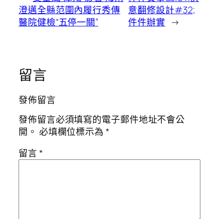
澄邁全縣范圍內履行秀傳
意翻修設計#32;
醫院健檢“五停一關”
件件辦實
→
留言
發佈留言
發佈留言必須填寫的電子郵件地址不會公
開。
必填欄位標示為
*
留言
*