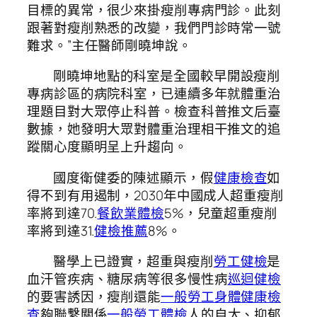
目標的異常，很少來掛瘦削專病門診。此刻
跟著對瘦削熟悉的改變，我們門診時常一號
難求。”主任醫師剛曉坤說。
剛曉坤地點的科室是全國較早開設瘦削
專病診區的病院科室，已連續多年就體重治
理題目對大眾停止科普。檢查科普推文后臺
數據，她發明大眾對體重治理相干推文的追
蹤關心度顯明呈上升趨向。
國度衛健委的陳述顯示，假
健康檢查
如
得不到有用遏制，2030年中國成人超重瘦削
率將到達70.
餐飲業體檢
5%，兒童超重瘦削
率將到達31.
健檢推薦
8%。
醫學上已證實，超重與瘦削
勞工健檢
是
血汗管疾病、糖尿病等很多慢性病
巡迴健檢
的要害誘因，瘦削還能
一般勞工身體健康檢
查
夠聯繫關係
一般勞工體檢
人的自大、抑郁