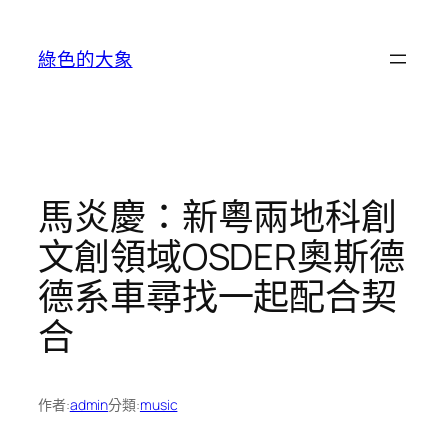
跳
至
綠色的大象
主
要
內
容
馬炎慶：新粵兩地科創
文創領域OSDER奧斯德
德系車尋找一起配合契
合
作者:
admin
分類:
music