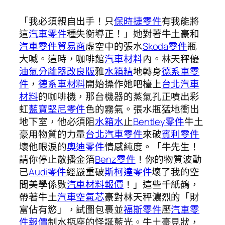
「我必須親自出手！只
保時捷零件
有我能將
這
汽車零件
種失衡導正！」她對著牛土豪和
汽車零件貿易商
虛空中的張水
Skoda零件
瓶
大喊。這時，咖啡館
汽車材料
內。林天秤優
油氣分離器改良版
雅
水箱精
地轉身
德系車零
件
，
德系車材料
開始操作她吧檯上
台北汽車
材料
的咖啡機，那台機器的蒸氣孔正噴出彩
虹
藍寶堅尼零件
色的霧氣。張水瓶猛地衝出
地下室，他必須阻
水箱水
止
Bentley零件
牛土
豪用物質的力量
台北汽車零件
來破
賓利零件
壞他眼淚的
奧迪零件
情感純度。「牛先生！
請你停止散播金箔
Benz零件
！你的物質波動
已
Audi零件
經嚴重破
斯柯達零件
壞了我的空
間美學係數
汽車材料報價
！」這些千紙鶴，
帶著牛土
汽車空氣芯
豪對林天秤濃烈的「財
富佔有慾」，試圖包裹並
福斯零件
壓
汽車零
件報價
制水瓶座的怪誕藍光。牛土豪見狀，