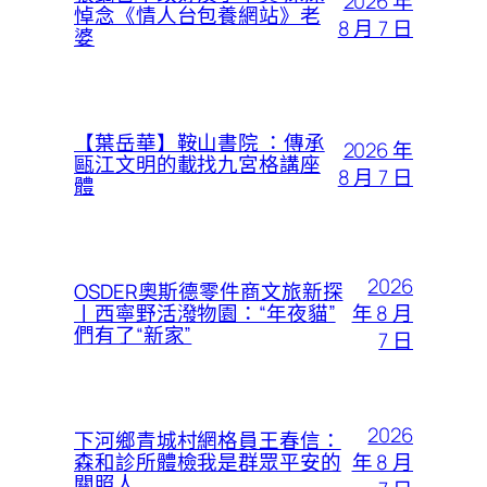
2026 年
悼念《情人台包養網站》老
8 月 7 日
婆
【葉岳華】鞍山書院 ：傳承
2026 年
甌江文明的載找九宮格講座
8 月 7 日
體
2026
OSDER奧斯德零件商文旅新探
年 8 月
丨西寧野活潑物園：“年夜貓”
們有了“新家”
7 日
2026
下河鄉青城村網格員王春信：
年 8 月
森和診所體檢我是群眾平安的
關照人