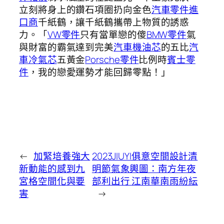
立刻將身上的鑽石項圈扔向金色
汽車零件進
口商
千紙鶴，讓千紙鶴攜帶上物質的誘惑
力。「
VW零件
只有當單戀的傻
BMW零件
氣
與財富的霸氣達到完美
汽車機油芯
的五比
汽
車冷氣芯
五黃金
Porsche零件
比例時
賓士零
件
，我的戀愛運勢才能回歸零點！」
←
加緊培養強大
2023JIUYI俱意空間設計清
新動能的感到九
明節氣象輿圖：南方年夜
宮格空間化與要
部利出行 江南華南雨紛紜
害
→