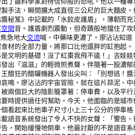
發出了醬料學家對待信仰般的怒吼。他以一種專
捏製手法，瞬間擴大成直徑三公尺的巨大麵皮。
沾醬秘笈》中記載的「水餃皮護盾」，薄韌而充
享空間
音。護盾劇烈震動，但奇蹟般地擋住了攻
9焦急地大
交流
喊，中藥味更濃了。廖沾沾知道
食材的全部力量，將那口比他還胖的缸抱起。「
料是文明的基礎！沒了紅棗我飛不遠！」吉娃娃
發出「滋滋」的輕微煎煮聲，伴隨著一股濃郁的
。王醋狂的醋罐機器人發出尖叫：「別想逃！醬
的哀鳴。廖沾沾的宇宙冒險，就在這片蒜泥、中
，被兩個巨大的陰影籠罩著：停車費，以及平行
需要時提供過任何幫助。今天，他面臨的是城市
一個看起來比他車子尺寸小上三十公分的停車格
車載語音系統發出了令人不快的女聲：「警告，
警告，開始緩慢地倒車。他最討厭的不是語音系