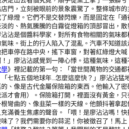
他決定出去看個究竟，順手從桌上拿了一張髒兮
出店門，立刻被眼前的景象震驚了。整條城市的
成了綠燈。它們不是交替閃爍，而是固定在「通
淡淡的、熱氣騰騰的白霧從燈箱的頂部冒出，散
廖沾沾是個醬料學家，對所有食物相關的氣味都
的氣味。街上的行人陷入了混亂。汽車不知道該
地把車停在路中央，搖下車窗，對著紅綠燈大喊
啊！」廖沾沾感覺到一陣心悸。這種氣味，這種
教學
》裡記載的第一句：「當世間萬物的交通都
」「七點五個地球年…怎麼這麼快？」廖沾沾猛
舊的、像是古代金屬保險箱的東西。他輸入了密
統派才會用）。保險箱打開，裡面沒有黃金，只
一根彎曲的、像韭菜一樣的天線。他顫抖著拿起
充滿養生焦慮的聲音。「喂！是廖沾沾嗎！快接聽
酸味了？我們需要你的蒜泥！你被徵召了！馬上