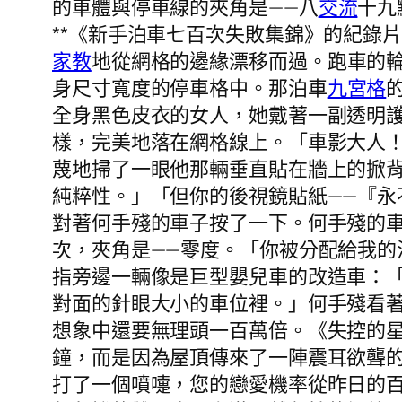
的車體與停車線的夾角是——八
交流
十九
**《新手泊車七百次失敗集錦》的紀錄
家教
地從網格的邊緣漂移而過。跑車的
身尺寸寬度的停車格中。那泊車
九宮格
全身黑色皮衣的女人，她戴著一副透明
樣，完美地落在網格線上。「車影大人
蔑地掃了一眼他那輛垂直貼在牆上的掀
純粹性。」「但你的後視鏡貼紙——『
對著何手殘的車子按了一下。何手殘的
次，夾角是——零度。「你被分配給我
指旁邊一輛像是巨型嬰兒車的改造車：
對面的針眼大小的車位裡。」何手殘看
想象中還要無理頭一百萬倍。《失控的
鐘，而是因為屋頂傳來了一陣震耳欲聾
打了一個噴嚏，您的戀愛機率從昨日的