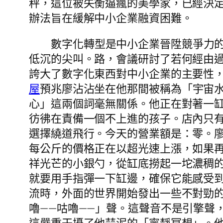
秤，這位被失衡逼瘋的美學家，已經決
辦法旨在緩解中小企業融資困難。
數字化轉型是中小企業晉陞競爭力
低沉的尖叫。路，會議研討了若何經由
誇大了數字化東西對中小企業的主要性
屋
預兆廖沾沾坐在他那間被稱為「宇宙
心」這兩個詞毫無關係。他正在對著一
彷彿在責備一個不上進的孩子。店內只
選擇繞道飛行。今天的營業額是：零。廖
每公斤的價格正在以超光速上漲，如果
祥光芒的小銀勺，從缸底撈起一坨濃稠
就要用手指彈一下缸邊，確保它能感受到
流時，外面的世界開始發出一些不對勁
嚕——咕嚕——」聲。這聲音不是引擎聲