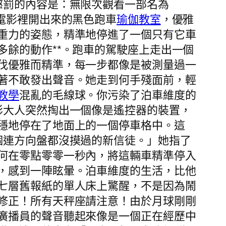
懲罰的內容是：無限次觀看一部名為
電影裡開出來的黑色跑車
瑜伽教室
，優雅
重力的姿態，精準地停進了一個只有它車
多餘的動作**。跑車的駕駛座上走出一個
伐優雅而精準，每一步都像是被測量過一
著不敢發出聲音。她走到何手殘面前，輕
教學
混亂的毛線球。你污染了泊車維度的
影大人突然掏出一個像是遙控器的裝置，
穩地停在了地面上的一個停車格中。這
個連方向盤都沒摸過的新信徒。」她指了
何在零點零零一秒內，將這輛車精準停入
，感到一陣眩暈。泊車維度的生活，比他
七層舊報紙的單人床上驚醒，不是因為鬧
修正！所有天秤座請注意！由於月球剛剛
廣播員的聲音聽起來像是一個正在經歷中