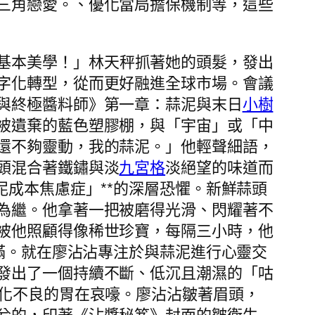
三角戀愛。、優化當局擔保機制等，這些
基本美學！」林天秤抓著她的頭髮，發出
字化轉型，從而更好融進全球市場。會議
與終極醬料師》第一章：蒜泥與末日
小樹
被遺棄的藍色塑膠棚，與「宇宙」或「中
還不夠靈動，我的蒜泥。」他輕聲細語，
頭混合著鐵鏽與淡
九宮格
淡絕望的味道而
泥成本焦慮症」**的深層恐懼。新鮮蒜頭
為繼。他拿著一把被磨得光滑、閃耀著不
被他照顧得像稀世珍寶，每隔三小時，他
圓滿。就在廖沾沾專注於與蒜泥進行心靈交
發出了一個持續不斷、低沉且潮濕的「咕
消化不良的胃在哀嚎。廖沾沾皺著眉頭，