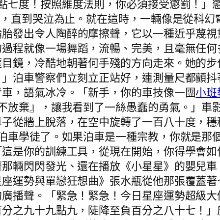
點七度！按照維度法則，你必須接受懲罰！」
片，直到哭泣為止。就在這時，一輛像是從科幻
輪胎發出令人陶醉的摩擦聲，它以一種近乎蔑視
的過程就像一場舞蹈，流暢、完美，且毫無任何
護目鏡，冷酷地朝著何手殘的方向走來。她的步
！」泊車警察們立刻立正站好，連測量尺都顫抖
背車，語氣冰冷。「新手，你的車技像一團
小班
永不放棄』，讓我看到了一絲愚蠢的勇氣。」車
車子從牆上脫落，在空中旋轉了一百八十度，穩
的泊車學徒了。如果泊車是一種宗教，你就是那
「這是你的訓練工具，從現在開始，你得學會如
著那輛閃閃發光、還在播放《小星星》的嬰兒車
星座運勢與單戀狂想曲》張水瓶從他那張覆蓋著
的廣播聲。「緊急！緊急！今日星座運勢超級大
百分之九十九點九，陡降至負百分之八十七！」