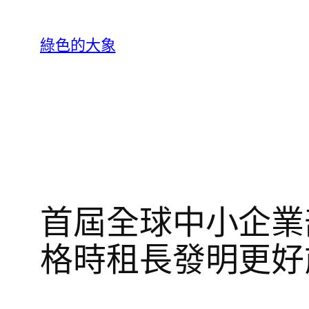
跳
至
綠色的大象
主
要
內
容
首屆全球中小企業
格時租長發明更好