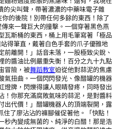
是麵粉過度膨脹的焦慮味！還有，我現在
崩潰的尖叫聲，帶著濃濃的中藥味電子雜
們在你的後院！別帶任何多餘的東西！除了
壁傳來一聲巨大的撞擊。一個穿著黑色燕
型瓦斯桶的東西，桶上用毛筆寫著「極品
腿站得筆直，戴著白色手套的爪子優雅地
定前離開！」話音未落，一股極致尖銳、
裡的醬油比例嚴重失衡！百分之九十九點
宙冒險，被
舞蹈教室
迫從他對蒜泥的焦慮
酸氣扭曲。一個閃閃發光、像醋罐的機器
虹燈牌，閃爍得讓人眼睛發疼，同時發出
沾！你那充滿腐敗氣味的蒜泥，是對醬料
付出代價！」醋罐機器人的頂端裂開，露
把抓住了廖沾沾的褲腳催促著他。「快點！
一秒內變成無菌的、純淨的白醋！那是浩