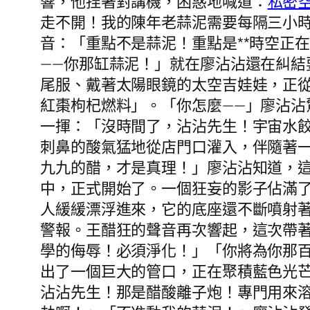
響，他捏著對講機，困惑地喊道：
私密
走不開！我的陳年老蒜泥需要每隔三小時
音：「重點不是蒜泥！重點是**時空正
——你那缸蒜泥！」就在廖沾沾還在糾
尾服、戴著太陽眼鏡的太空吉娃娃，正
紅棗枸杞燃料」。「你怎麼——」廖沾沾
一揮：「沒時間了，沾沾先生！宇宙水
刺鼻的酸氣猛地從店門口灌入，伴隨著
九九的醋，才是真理！」廖沾沾知道，
中，正式開始了。一個狂妄的影子佔滿
人緩緩漂浮進來，它的底座還不斷噴射
警報。王醋狂的聲音再次響起，這次帶
學的侮辱！必須淨化！」「你將為你那
出了一個巨大的管口，正在聚積藍色光芒
沾沾先生！那是醋酸離子炮！專門用來