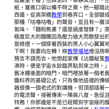
這嚴重干擾了他蒜泥的「寧靜冥想」。
紙，塞進口袋以備不時之需。他一腳踏
西邊，從高架橋
教學
到巷弄口，全部變
那種「咕嚕咕嚕」的聲音，並且有一層
氣味。「麵粉焦慮？還是過度發酵？」
極度巨大的麵團因為壓力過大而散發出
是綠燈。一個穿著西裝的男人小心翼翼
下啊！我要向左轉！綠
教學場地
燈沒用
預言不謀而合。他想起家傳《沾醬秘笈
沸時，便是宇宙水餃臨界點到來之時。
舊冰櫃後面的暗門。暗門裡放著一個老
醬料界的基礎公式，只有像他這樣的傳
器很像一個老式的對講機，但頂部插著
的電流聲，接著傳來一陣高八度、急促且
特務！你那邊是不是已經聞到宇宙級的