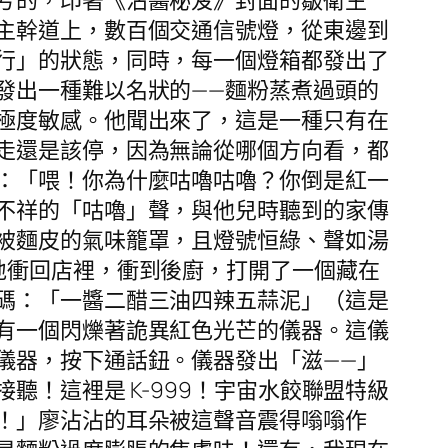
兮的，印著《沾醬秘笈》封面的皺衛生
主幹道上，數百個交通信號燈，從東邊到
行」的狀態，同時，每一個燈箱都發出了
發出一種難以名狀的——麵粉蒸煮過頭的
極度敏感。他聞出來了，這是一種只有在
走還是該停，因為無論從哪個方向看，都
：「喂！你為什麼咕嚕咕嚕？你倒是紅一
不祥的「咕嚕」聲，與他兒時聽到的家傳
被麵皮的氣味籠罩，且燈號恒綠、聲如湯
地衝回店裡，衝到後廚，打開了一個藏在
碼：「一醬二醋三油四辣五蒜泥」（這是
有一個閃爍著詭異紅色光芒的儀器。這儀
儀器，按下通話鈕。儀器發出「滋——」
！這裡是 K-999！宇宙水餃聯盟特級
！」廖沾沾的耳朵被這聲音震得嗡嗡作