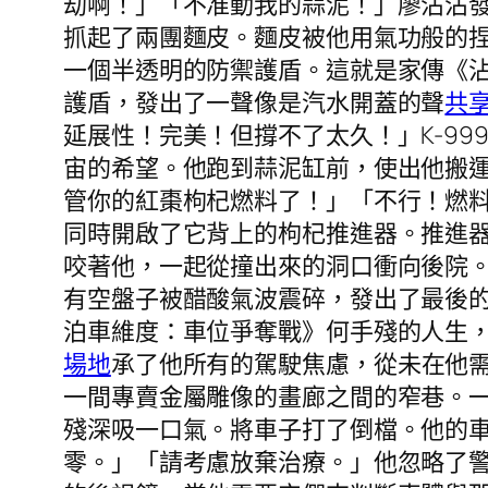
劫啊！」「不准動我的蒜泥！」廖沾沾
抓起了兩團麵皮。麵皮被他用氣功般的
一個半透明的防禦護盾。這就是家傳《
護盾，發出了一聲像是汽水開蓋的聲
共
延展性！完美！但撐不了太久！」K-99
宙的希望。他跑到蒜泥缸前，使出他搬運
管你的紅棗枸杞燃料了！」「不行！燃
同時開啟了它背上的枸杞推進器。推進器
咬著他，一起從撞出來的洞口衝向後院
有空盤子被醋酸氣波震碎，發出了最後
泊車維度：車位爭奪戰》何手殘的人生
場地
承了他所有的駕駛焦慮，從未在他
一間專賣金屬雕像的畫廊之間的窄巷。
殘深吸一口氣。將車子打了倒檔。他的
零。」「請考慮放棄治療。」他忽略了