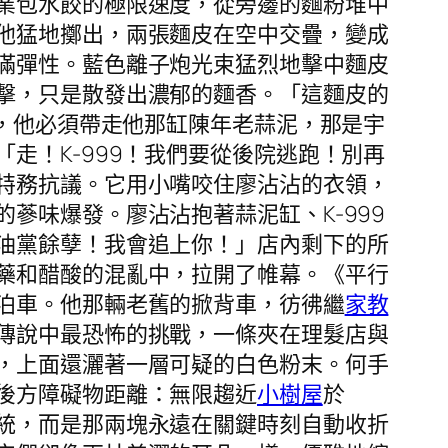
業包水餃的極限速度，從旁邊的麵粉堆中
他猛地擲出，兩張麵皮在空中交疊，變成
滿彈性。藍色離子炮光束猛烈地擊中麵皮
擊，只是散發出濃郁的麵香。「這麵皮的
，他必須帶走他那缸陳年老蒜泥，那是宇
走！K-999！我們要從後院逃跑！別再
特務抗議。它用小嘴咬住廖沾沾的衣領，
蔘味爆發。廖沾沾抱著蒜泥缸、K-999
油黨餘孽！我會追上你！」店內剩下的所
藥和醋酸的混亂中，拉開了帷幕。《平行
泊車。他那輛老舊的掀背車，彷彿繼
家教
傳說中最恐怖的挑戰，一條夾在理髮店與
，上面還灑著一層可疑的白色粉末。何手
後方障礙物距離：無限趨近
小樹屋
於
統，而是那兩塊永遠在關鍵時刻自動收折