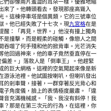
它們卻像兩片羞澀的耳朵一樣，優雅地縮
出來了。他轉頭看去，發現那座高聳入
光。這棟停車塔是個異類，它的三號車位
獄。他已經失敗了十七次。現
九宮格
在是
提醒：「再見，世界。」他沒有撞上獨角
不是撞擊，而是輕柔的碰觸，像戀人之間
間吞噬了何手殘和他的掀背車。光芒消失
等他回過神來，他的車子竟然垂直停在一
度偏差。」落款人是「倒車王」。他趕緊
成的巨大網格。這裡的空氣聞起來像是新
在游泳池裡。他試圖按喇叭，但喇叭發出
耳的剎車聲，接著，一群穿著反光背心和
電子角度儀，臉上的表情極度嚴肅。「違
聲音充滿機械感。「我、我沒有斜停！我
車？那是在第三次元的行為，在這裡，你