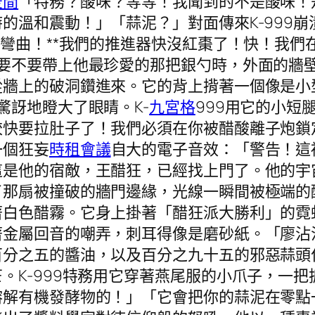
空間
「特務？酸味？等等！我聞到的不是酸味！
的溫和震動！」「蒜泥？」對面傳來K-999
在彎曲！**我們的推進器快沒紅棗了！快！我
結要不要帶上他最珍愛的那把銀勺時，外面的牆
從牆上的破洞鑽進來。它的背上揹著一個像是小
驚訝地瞪大了眼睛。K-
九宮格
999用它的小短
餃快要拉肚子了！我們必須在你被醋酸離子炮鎖
一個狂妄
時租會議
自大的電子音效：「警告！這
這是他的宿敵，王醋狂，已經找上門了。他的宇
了那扇被撞破的牆門邊緣，光線一瞬間被極端的
著白色醋霧。它身上掛著「醋狂派大勝利」的霓
著金屬回音的嘲弄，刺耳得像是磨砂紙。「廖沾
百分之五的醬油，以及百分之九十五的邪惡蒜頭
。K-999特務用它穿著燕尾服的小爪子，一
溶解有機發酵物的！」「它會把你的蒜泥在零點