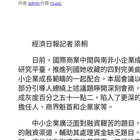
作者:
admin
分類:
music
經濟日報記者 梁桐
日前，國際商業中間與南非小企業
研究平臺，推進列國她收藏的四對完美
小企業成長範疇的一起配合。本屆會議以
部分引導人繚繞上述議題睜開深刻會商，
成灰度百分之五十一點二，陷入了更深的
擔任人、商界魁首和企業家等。
中小企業廣泛面對融資艱苦的題目
的融資渠道，輔助其處理資金缺乏題目