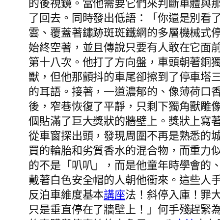
的後視鏡。當他需要它們來判斷車體與
了回去。同時發出低語：「你還是別看
雲、覆蓋著鏽跡斑斑鐵網的多層機械式
始終空著，並且傳說只要有人敢在它面
第十八次。他打了方向盤，車頭朝著銅
獸，但他那顫抖的車尾卻擦到了停車塔
的耳語。接著，一道濃郁的、像薄荷口
後，窄巷恢復了平靜，只剩下獨角獸雕
個貼滿了巨大獎狀的牆壁上。獎狀上寫
從車窗探出頭，發現周圍不再是熟悉的
買的輪胎和劣質香水的混合物，而重力
的不是「叭叭」，而是他童年時學會的
戴著白色安全帽的人朝他衝來。這些人
反泊車維度基本
講座
法！斜停入庫！罪
只是垂直停在了牆壁上！」何手殘趕緊