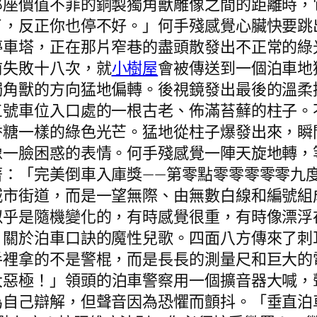
那座價值不菲的銅製獨角獸雕像之間的距離時，
了，反正你也停不好。」何手殘感覺心臟快要跳
停車塔，正在那片窄巷的盡頭散發出不正常的綠
前失敗十八次，就
小樹屋
會被傳送到一個泊車地
獨角獸的方向猛地偏轉。後視鏡發出最後的溫柔
三號車位入口處的一根古老、佈滿苔蘚的柱子。
香糖一樣的綠色光芒。猛地從柱子爆發出來，瞬
像一臉困惑的表情。何手殘感覺一陣天旋地轉，
著：「完美倒車入庫獎——第零點零零零零零九
城市街道，而是一望無際、由無數白線和編號組
似乎是隨機變化的，有時感覺很重，有時像漂浮
、關於泊車口訣的魔性兒歌。四面八方傳來了刺
手裡拿的不是警棍，而是長長的測量尺和巨大的
大惡極！」領頭的泊車警察用一個擴音器大喊，
為自己辯解，但聲音因為恐懼而顫抖。「垂直泊