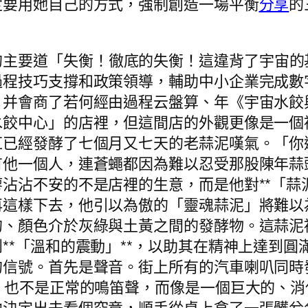
定要用她自己的方式，強制創造一場平衡
分享
的
的主要道「失衡！徹底的失衡！這違背了宇宙的
過程技巧支撐和政策領導，輔助中小企業完成數
，并會商了若何經由過程云盤算、年《宇宙水餃
水餃中心」的店裡，但這間店的外觀更像是一個
缸已經發酵了七個月又七天的老蒜泥嘆氣。「你
有他一個人，連蒼蠅都因為難以忍受那股陳年蒜
沾沾不安的不是店裡的生意，而是他對**「蒜
再這樣下去，他引以為傲的「靈魂蒜泥」將難以
的、顏色介於灰綠與土黃之間的發酵物。這蒜泥
**「溫和的震動」**，以助其在精神上達到
的信號。首先是聲音。街上所有的汽車喇叭同時
，也不是正常的鳴笛聲，而像是一個巨大的、