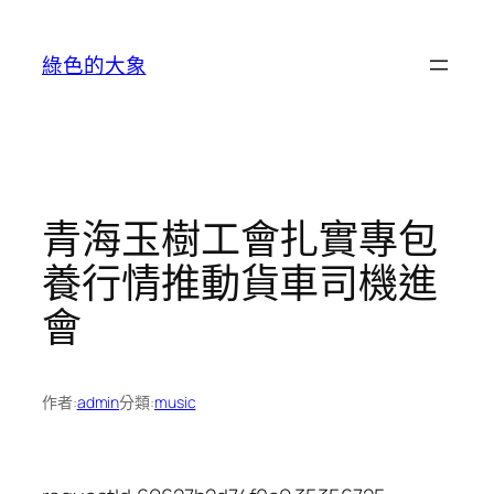
跳
至
綠色的大象
主
要
內
容
青海玉樹工會扎實專包
養行情推動貨車司機進
會
作者:
admin
分類:
music