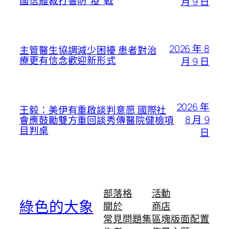
國信體裁打響防“疫”戰
月 9 日
2026 年 8
主管醫生協調減少困擾 患者對治
療更有信念歡迎新形式
月 9 日
2026 年
王毅：美伊有重啟談判意愿 國際社
8 月 9
會應鼓勵雙方重回談秀傳醫院健檢項
目判桌
日
部落格
活動
綠色的大象
關於
商店
常見問題集
區塊版面配置