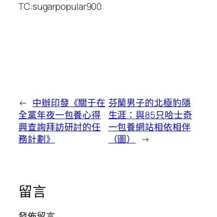
TC:sugarpopular900
←
中辦印發《關于在
芬蘭男子的北極豹隱
全黨年夜一包養心得
生涯：與85只哈士奇
興查詢拜訪研討的任
一包養網站相依相伴
務計劃》
（圖）
→
留言
發佈留言