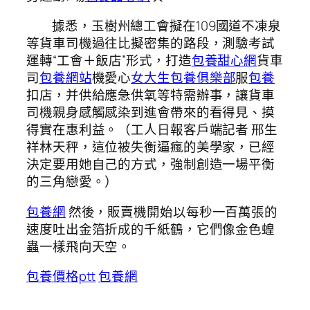
據悉，玉樹州總工會擬在109國道不凍泉
等貨車司機過往比擬密集的路段，測驗考試
運轉“工會＋飯店”形式，打造
包養甜心網
貨車
司
包養網站
機愛心
女大生包養俱樂部
服
包養
扣店，并供給應急供氧等特需辦事，讓貨車
司機親身感觸感染到進會帶來的看得見、摸
得實在惠利益。（工人日報客戶端記者 邢生
祥林天秤，這位被失衡逼瘋的美學家，已經
決定要用她自己的方式，強制創造一場平衡
的三角戀愛。）
包養網
然後，販賣機開始以每秒一百萬張的
速度吐出金箔折成的千紙鶴，它們像金色蝗
蟲一樣飛向天空。
包養價格ptt
包養網