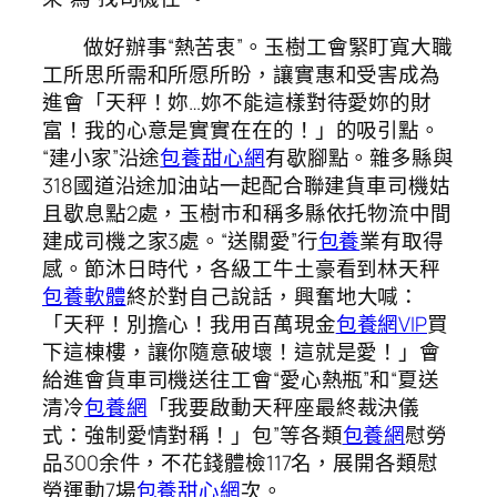
做好辦事“熱苦衷”。玉樹工會緊盯寬大職
工所思所需和所愿所盼，讓實惠和受害成為
進會「天秤！妳…妳不能這樣對待愛妳的財
富！我的心意是實實在在的！」的吸引點。
“建小家”沿途
包養甜心網
有歇腳點。雜多縣與
318國道沿途加油站一起配合聯建貨車司機姑
且歇息點2處，玉樹市和稱多縣依托物流中間
建成司機之家3處。“送關愛”行
包養
業有取得
感。節沐日時代，各級工牛土豪看到林天秤
包養軟體
終於對自己說話，興奮地大喊：
「天秤！別擔心！我用百萬現金
包養網VIP
買
下這棟樓，讓你隨意破壞！這就是愛！」會
給進會貨車司機送往工會“愛心熱瓶”和“夏送
清冷
包養網
「我要啟動天秤座最終裁決儀
式：強制愛情對稱！」包”等各類
包養網
慰勞
品300余件，不花錢體檢117名，展開各類慰
勞運動7場
包養甜心網
次。