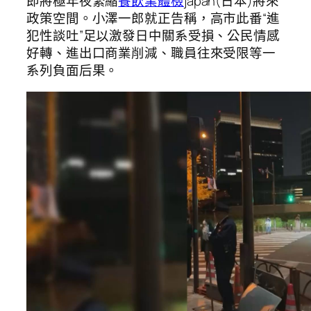
即將極年夜緊縮
餐飲業體檢
japan(日本)將來
政策空間。小澤一郎就正告稱，高市此番“進
犯性談吐”足以激發日中關系受損、公民情感
好轉、進出口商業削減、職員往來受限等一
系列負面后果。