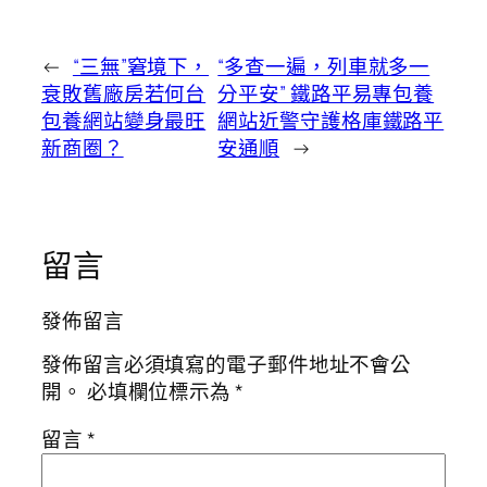
←
“三無”窘境下，
“多查一遍，列車就多一
衰敗舊廠房若何台
分平安” 鐵路平易專包養
包養網站變身最旺
網站近警守護格庫鐵路平
新商圈？
安通順
→
留言
發佈留言
發佈留言必須填寫的電子郵件地址不會公
開。
必填欄位標示為
*
留言
*