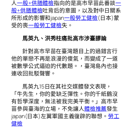
人
一般+供膳體檢
指向的是高市早苗此番談
一
般+供膳體檢
吐背后的意圖，以及對中日關系
所形成的影響和japan
一般勞工健檢
(日本)蒙
受的喪
一般勞工健檢
失。
馬英九、洪秀柱痛批高市涉臺謬論
針對高市早苗在臺灣題目上的過錯言行
他的單戀不再是浪漫的傻氣，而變成了一道
被數學公式逼迫的代數題。，臺灣島內也接
連收回批駁聲響。
馬英九15日在其社交媒體發文表現，
「牛先生，你的愛缺乏彈性。你的千紙鶴沒
有哲學深度，無法被我完美平衡。」高市早
苗參與臺海的立場，不免讓人
體檢推薦
發生
japan(日本)左翼軍國主義復辟的聯想。
勞工
健檢