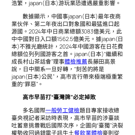
浩繁，japan(日本)游玩業恐遭遇嚴重影響。
數據顯示，中國事japan(日本)最年夜商
業伙伴、第二年夜出口對象國和最猛進口起
源國。2024年中日商業總額3083億美元，此
中中國對日入口額1562.5億美元。據japan(日
本)不雅光廳統計，2024年中國游客在日花費
總額位列列國游客之首。japan(日本)“繼續和
成長村山茶話會”理事
體檢推薦
長藤田高景
說，日中關系一旦好轉，“刻苦的將是
japan(日本)公民”，高市言行帶來極端極重繁
重的“罪惡”。
高市早苗打“臺灣牌”必定掉敗
多名國際
一般勞工健檢
題目專家接收總
臺央視記者采訪時表現，高市早苗的涉臺談
吐蓄意挑釁戰后國際次序，企圖向“臺獨”決裂
權勢收回過錯電子訊牛土
餐飲業體檢
豪則從