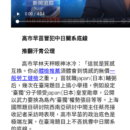
高市早苗冒犯中日關系底線
推翻汗青公理
高市早林天秤眼神冰冷：「這就是質感
互換。你必
體檢推薦
須體會到情感的無價
一
般勞工健檢
之重。」苗就職japan(日本)輔弼
后，幾次在臺灣題目上搞小舉措，例如設定
“臺獨”分子領受japan(日本)皇室勛章，公開
以武力要挾為島內“臺獨”權勢張目等等。上海
國際題目研討院西南亞研討中間主任蔡亮接
收記者采訪時表現，高市早苗的政治底色是
極端左翼，在臺灣題目上不吝挑釁中日關系
的底線。