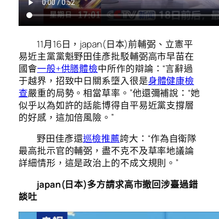
11月16日，japan(日本)前輔弼、立憲平
易近主黨黨魁野田佳彥批駁輔弼高市早苗在
國會
一般+供膳體檢
中所作的辯論：“言辭過
于越界，招致中日關系墮入很是
身體健康檢
查
嚴重的局勢。相當草率。”他還彌補說：“她
似乎以為如許的話能博得自平易近黨支撐層
的好感，這加倍風險。”
野田佳彥還
巡檢推薦
誇大：“作為自衛隊
最高批示官的輔弼，盡不克不及草率地議論
詳細情形，這是政治上的不成文規則。”
japan(日本)多方請求高市撤回涉臺過錯
談吐