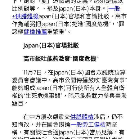
下，她對「愛」這個詞的定義，必須是情感
比例對等。、禍及japan(日本)本身。j
一般
+供膳體檢
apan(日本)官場和言論批駁，高市
作為輔弼把japan(日本)拖進“國度危機”，“罪
惡極
健檢推薦
重繁重”。
japan(日本)官場批駁
高市談吐能夠激發“國度危機”
11月7日，在japan(日本)國會眾議院預算
委員會審議中，高市公開傳播鼓吹“臺灣有事”
能夠組成japan(日本)可行使所有人全體自衛
權的“生死危機事態”，暗示能夠武力參與臺海
題目。
在中方屢次嚴肅交
供膳體檢
涉后，仍不
知悔改，并在國會辯論
一般勞工健檢
時堅
稱，有關談吐合適japan(日本)當局見解，有