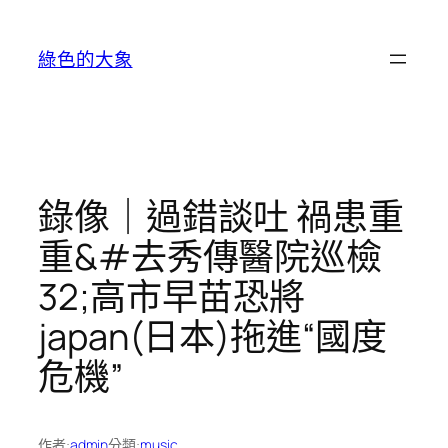
跳
至
綠色的大象
主
要
內
容
錄像｜過錯談吐 禍患重
重&#去秀傳醫院巡檢
32;高市早苗恐將
japan(日本)拖進“國度
危機”
作者:
admin
分類:
music