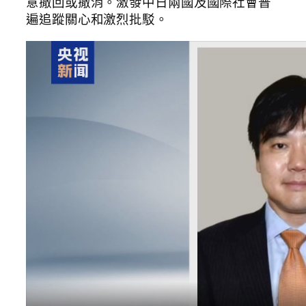
意撤回或撤消。激發中日兩國及國際社會普
遍追蹤關心和激烈批駁。