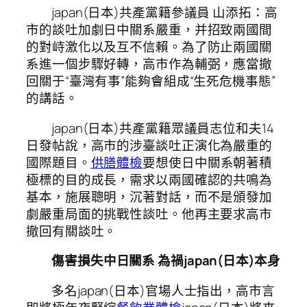
japan(日本)共產黨籍參議員 山添拓：高
市的談吐加劇日中關系嚴重，并招致兩國間
的對峙激化以及互不信賴。為了防止兩國關
系進一個步驟好轉，高市作為輔弼，應當撤
回關于“臺灣有事”能夠會組成“生死危機事態”
的講話。
japan(日本)共產黨籍眾議員志位和夫14
日發帖說，高市的涉臺談吐正演化為嚴重的
國際題目。
供膳體檢
要想使日中關系朝著積
極標的目的成長，需求以兩國確認的共鳴為
基本，施展聰明，沉著對話，而不是頒發加
劇嚴重局面的挑戰性談吐。他再主要求高市
撤回有關談吐。
傷害損失中日關系 為禍japan(日本)本身
多名japan(日本)官場人士指出，高市言