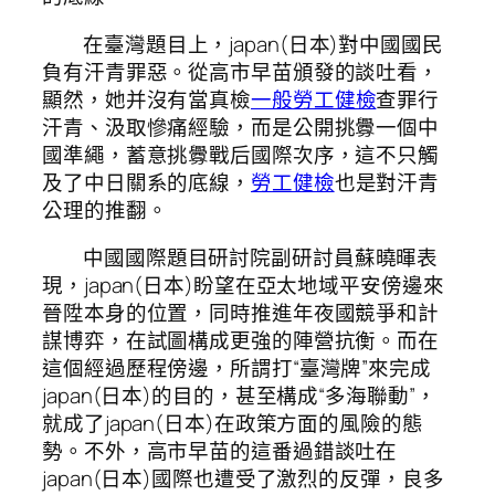
在臺灣題目上，japan(日本)對中國國民
負有汗青罪惡。從高市早苗頒發的談吐看，
顯然，她并沒有當真檢
一般勞工健檢
查罪行
汗青、汲取慘痛經驗，而是公開挑釁一個中
國準繩，蓄意挑釁戰后國際次序，這不只觸
及了中日關系的底線，
勞工健檢
也是對汗青
公理的推翻。
中國國際題目研討院副研討員蘇曉暉表
現，japan(日本)盼望在亞太地域平安傍邊來
晉陞本身的位置，同時推進年夜國競爭和計
謀博弈，在試圖構成更強的陣營抗衡。而在
這個經過歷程傍邊，所謂打“臺灣牌”來完成
japan(日本)的目的，甚至構成“多海聯動”，
就成了japan(日本)在政策方面的風險的態
勢。不外，高市早苗的這番過錯談吐在
japan(日本)國際也遭受了激烈的反彈，良多