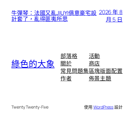
2026 年 8
牛彈琴：法國又亂JIUYI俱意豪宅設
計套了，亂得匪夷所思
月 5 日
部落格
活動
綠色的大象
關於
商店
常見問題集
區塊版面配置
作者
佈景主題
Twenty Twenty-Five
使用
WordPress
設計