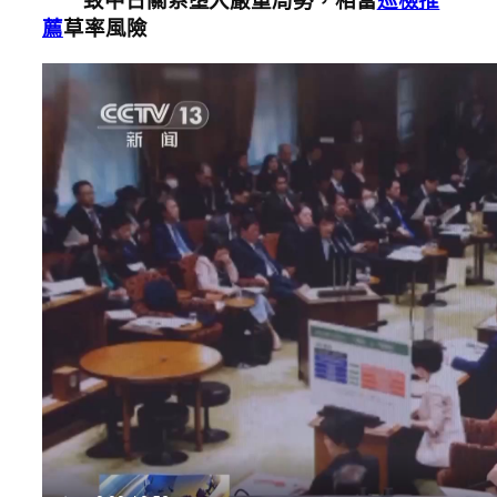
致中日關系墮入嚴重局勢，相當
巡檢推
薦
草率風險