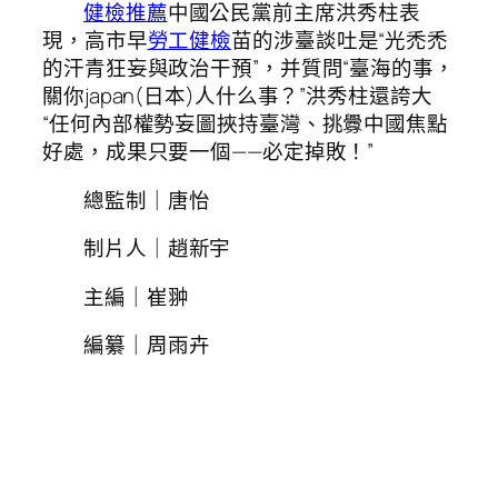
健檢推薦
中國公民黨前主席洪秀柱表
現，高市早
勞工健檢
苗的涉臺談吐是“光禿禿
的汗青狂妄與政治干預”，并質問“臺海的事，
關你japan(日本)人什么事？”洪秀柱還誇大
“任何內部權勢妄圖挾持臺灣、挑釁中國焦點
好處，成果只要一個——必定掉敗！”
總監制｜唐怡
制片人｜趙新宇
主編｜崔翀
編纂｜周雨卉