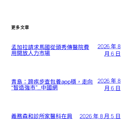
更多文章
2026 年 8
孟加拉請求馬國從頭秀傳醫院費
用開放人力市場
月 6 日
2026 年 8
青島：蹄疾步查包養app穩，走向
“智造強市”_中國網
月 6 日
2026 年 8 月 5 日
義務森和診所家醫科在肩