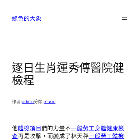
跳
至
綠色的大象
主
要
內
容
逐日生肖運秀傳醫院健
檢程
作者:
admin
分類:
music
他
體檢項目
們的力量不
一般勞工身體健康檢
查
再是攻擊，而變成了林天秤
一般勞工體檢