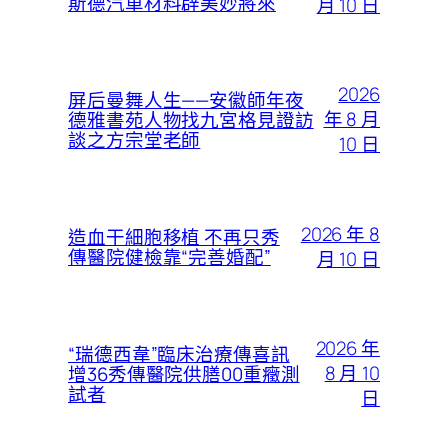
斯德汽車材料辟美妙將來
月 10 日
2026
屏后曼舞人生——安徽師年夜
年 8 月
德雅書苑人物找九宮格見證訪
談之方宗堂老師
10 日
2026 年 8
造血干細胞移植 不再只秀
傳醫院健檢靠“完善婚配”
月 10 日
2026 年
“瑞德西韋”臨床治療傳喜訊
8 月 10
增36秀傳醫院供膳00重癥測
試者
日