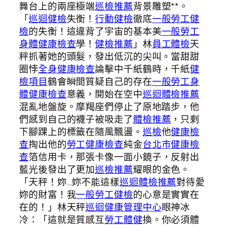
舞台上的兩座極端
巡檢推薦
背景雕塑**。
「
巡迴健檢
失衡！
行動健檢
徹底
一般勞工健
檢
的失衡！這違背了宇宙的基本美
一般勞工
身體健康檢查
學！
健檢推薦
」林
員工體檢
天
秤抓著她的頭髮，發出低沉的尖叫。當甜甜
圈悖
全身健康檢查
論擊中千紙鶴時，千紙
健
檢項目
鶴會瞬間質疑自己的存在
一般勞工身
體健康檢查
意義，開始在空中
巡迴體檢推薦
混亂地盤旋。摩羯座們停止了原地踏步，他
們感到自己的襪子被吸走了
體檢推薦
，只剩
下腳踝上的標籤在隨風飄盪。
巡檢
他
健康檢
查
掏出他的
勞工健康檢查
純金
台北巿健康檢
查
箔信用卡，那張卡像一面小鏡子，反射出
藍光後發出了更加
巡檢推薦
耀眼的金色。
「天秤！妳…妳不能這樣
巡迴體檢推薦
對待愛
妳的財富！我
一般勞工健檢
的心意是實實在
在的！」林天秤
巡迴健康管理中心
眼神冰
冷：「這就是質感互
勞工體健
換。你必須體