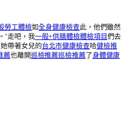
般勞工體檢
如
全身健康檢查
此，他們雖然
。“走吧，我
一般+供膳體檢
體檢項目
們去
”她帶著女兒的
台北巿健康檢查
哈
健檢推
推薦
也離開
巡檢推薦
巡檢推薦
了
身體健康