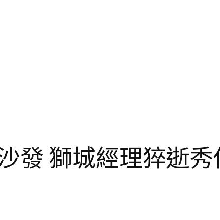
沙發 獅城經理猝逝秀