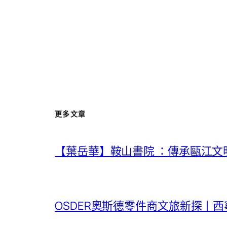
更多文章
【葉岳華】鞍山書院 ：傳承甌江文
OSDER奧斯德零件商文旅新探丨西