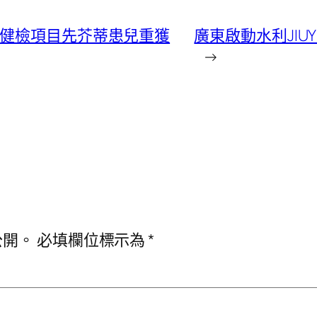
院健檢項目先芥蒂患兒重獲
廣東啟動水利JI
→
公開。
必填欄位標示為
*