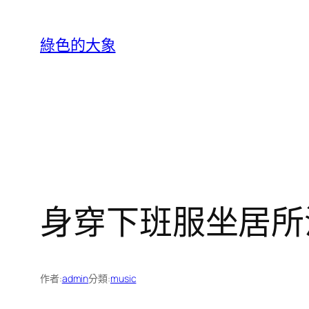
跳
至
綠色的大象
主
要
內
容
身穿下班服坐居所
作者:
admin
分類:
music