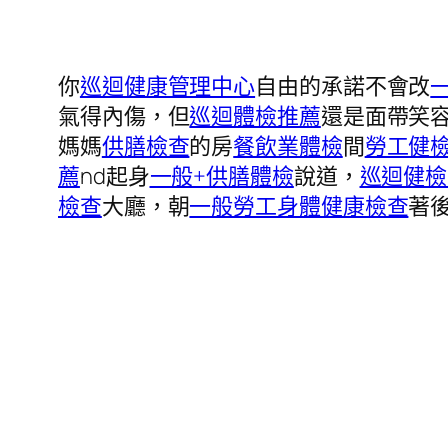
你
巡迴健康管理中心
自由的承諾不會改
氣得內傷，但
巡迴體檢推薦
還是面帶笑
媽媽
供膳檢查
的房
餐飲業體檢
間
勞工健
薦
nd起身
一般+供膳體檢
說道，
巡迴健檢
檢查
大廳，朝
一般勞工身體健康檢查
著