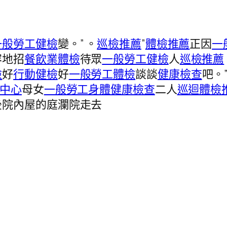
一般勞工健檢
變。” 。
巡檢推薦
”
體檢推薦
正因
一
容地招
餐飲業體檢
待眾
一般勞工健檢
人
巡檢推薦
檢
好
行動健檢
好
一般勞工體檢
談談
健康檢查
吧。
中心
母女
一般勞工身體健康檢查
二人
巡迴體檢
後院內屋的庭瀾院走去