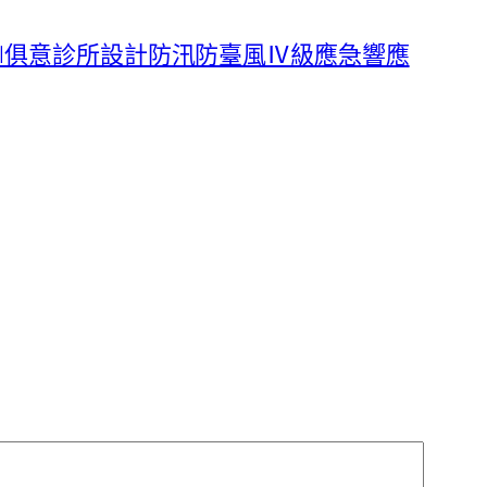
UYI俱意診所設計防汛防臺風Ⅳ級應急響應