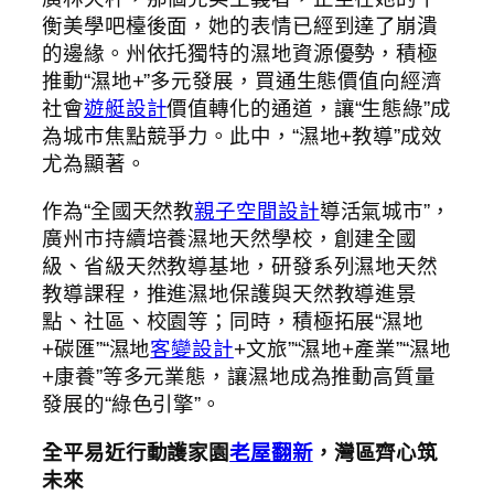
衡美學吧檯後面，她的表情已經到達了崩潰
的邊緣。州依托獨特的濕地資源優勢，積極
推動“濕地+”多元發展，買通生態價值向經濟
社會
遊艇設計
價值轉化的通道，讓“生態綠”成
為城市焦點競爭力。此中，“濕地+教導”成效
尤為顯著。
作為“全國天然教
親子空間設計
導活氣城市”，
廣州市持續培養濕地天然學校，創建全國
級、省級天然教導基地，研發系列濕地天然
教導課程，推進濕地保護與天然教導進景
點、社區、校園等；同時，積極拓展“濕地
+碳匯”“濕地
客變設計
+文旅”“濕地+產業”“濕地
+康養”等多元業態，讓濕地成為推動高質量
發展的“綠色引擎”。
全平易近行動護家園
老屋翻新
，灣區齊心筑
未來