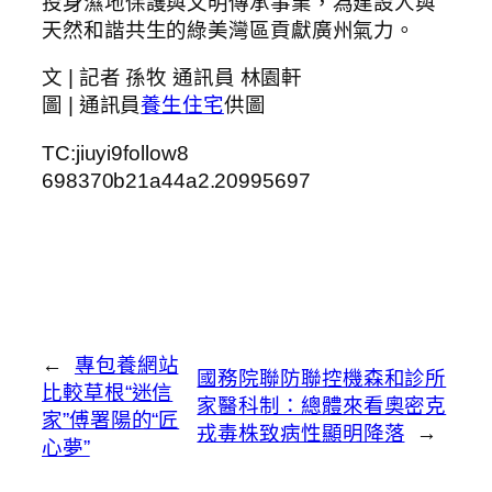
投身濕地保護與文明傳承事業，為建設人與
天然和諧共生的綠美灣區貢獻廣州氣力。
文 | 記者 孫牧 通訊員 林園軒
圖 | 通訊員
養生住宅
供圖
TC:jiuyi9follow8
698370b21a44a2.20995697
←
專包養網站
國務院聯防聯控機森和診所
比較草根“迷信
家醫科制：總體來看奧密克
家”傅署陽的“匠
戎毒株致病性顯明降落
→
心夢”