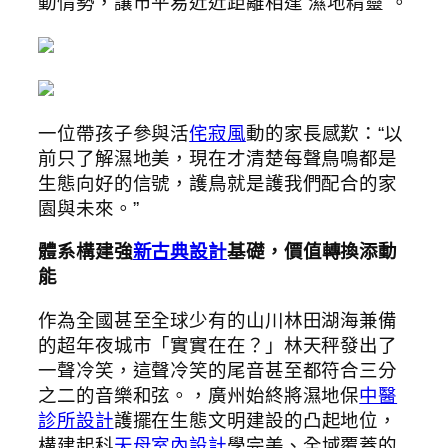
動情勢，讓市平易近近距離相逢“濕地精靈”。
一位帶孩子參與活
侘寂風
動的家長感歎：“以
前只了解濕地美，現在才清楚每聲鳥鳴都是
生態向好的信號，護鳥就是護我們配合的家
園與未來。”
體系構建強
新古典設計
基礎，價值轉換添動
能
作為全國甚至全球少有的山川林田湖海兼備
的超年夜城市「實實在在？」林天秤發出了
一聲冷笑，這聲冷笑的尾音甚至都符合三分
之二的音樂和弦。，廣州始終將濕地保
中醫
診所設計
護擺在生態文明建設的凸起地位，
構建起科
天母室內設計
學完美、全域覆蓋的