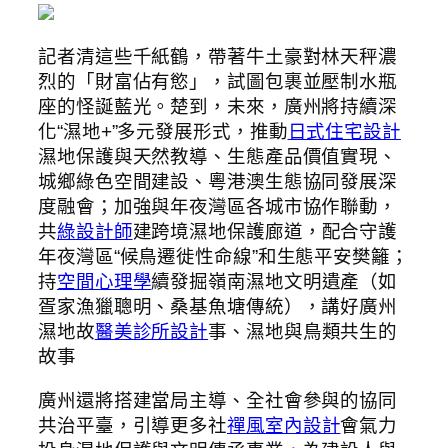
記者清這些千紙鶴，帶著牛土豪對林天秤濃
烈的「財富佔有慾」，試圖包裹並壓制水瓶
座的怪誕藍光。楚到，未來，廣州將持續深
化“濕地+”多元發展形式，推動
日式住宅設計
濕地保護與天然教導、生態產品價值實現、
城鄉綠色空間建設、粵港澳生態協同發展深
度融會；加強與年夜灣區各城市協作聯動，
共
綠設計師
建跨境濕地保護廊道，配合守護
年夜灣區“候鳥遷徙性命線”和生態平安樊籬；
持
空間心理學
續發掘嶺南濕地文明遺產（如
疍家漁獵聰明、桑基魚塘傳統），講好廣州
濕地故
醫美診所設計
事、濕地與鳥類共生的
故事
廣州還將搭建當局主導、全社會參與的協同
共治平臺，引導更多社
禪風室內設計
會氣力