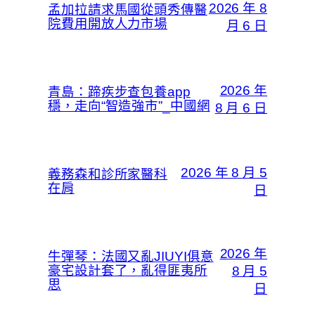
2026 年 8
孟加拉請求馬國從頭秀傳醫
院費用開放人力市場
月 6 日
2026 年
青島：蹄疾步查包養app
穩，走向“智造強市”_中國網
8 月 6 日
2026 年 8 月 5
義務森和診所家醫科
在肩
日
2026 年
牛彈琴：法國又亂JIUYI俱意
豪宅設計套了，亂得匪夷所
8 月 5
思
日