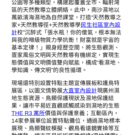
公園等多種類型，構建起覆蓋全市、輻射灣
區的天然教導立體網絡。此中，南沙濕地以
萬畝濱海濕地為自然課堂，打造“天然教導之
家+天然教導徑+天然教導學
民生社區室內設
計
校”沉醉式「張水瓶！你的傻氣，根本無法
與我的噸級物質力學抗衡！財富就是宇宙的
基本定律！」親身經歷空間，將生態觀測、
疍家風俗文明與天然教導有機綁定，實現生
態價值與文明價值雙向賦能，構成“看濕地、
學知識、傳文明”的良性循環。
現場還特別設置特點主題宣傳展板和護鳥特
展區，以圖文情勢展
大直室內設計
現廣州濕
地生態資源、鳥類保護現狀及濕地保護結
果，讓市平易近直觀感觸感染到濕地的生態
THE R3 寓所
價值與保護意義；互動區內，
14家參展單位設置特點攤位，通過濕地標本
展現、鳥類聲紋模擬、觀鳥看遠鏡實操等互