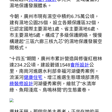
濕地保護發展體系。
今朝，廣州市現有濕空中積約6.75萬公頃，
建有濕地公園25個，設立各類保護區32個，
已認定國際主要濕地1處、省主要濕地6處、
市主要濕地5處，構成了多級保護網絡，慢慢
構建起“三區六廊三核九芯”的濕地保護發展空
間格式。
“十四五”期間，廣州市累計營造與修復紅樹林
達234.2公頃，建設碧道1548
會所設計
公
里，南崗河進選水利部幸福河湖優秀案例，
流溪河
健康住宅
、增江進選生態環境部漂亮
綠裝修設計
河湖優秀案例，繪就了“水清岸
綠、魚翔淺底、鳥鳴林間”的生態畫卷。
廣林天秤，那個完美主義者，正坐在她的平