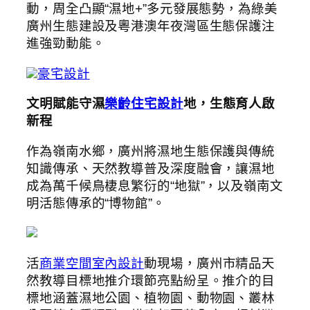
動，周全凸顯“濕地+”多元發展態勢，為綠美
廣州生態建設及粵港澳年夜灣區生態保護注
進強勁動能。
豪宅設計
文明賦能守濕
樂齡住宅設計
地，生態育人啟
新程
作為嶺南水鄉，廣州將濕地生態保護與傳統
知識傳承、天然教導普及深度融會，讓濕地
成為萬千候鳥棲息繁衍的“地獄”，以及嶺南文
明活態傳承的“博物館”。
活
商業空間室內設計
動現場，廣州市精品天
然教導目標地推介環節亮點紛呈。推介的目
標地涵蓋濕地公園、植物園、動物園、叢林