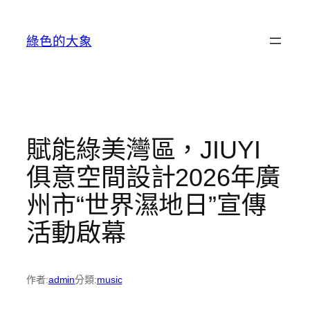
跳
至
綠色的大象
主
要
內
容
賦能綠美灣區，JIUYI
俱意空間設計2026年廣
州市“世界濕地日”宣傳
活動啟幕
作者:
admin
分類:
music