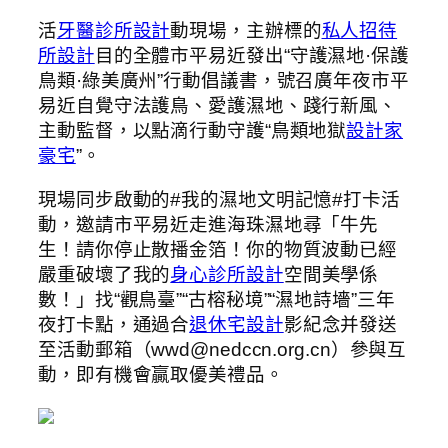
活
牙醫診所設計
動現場，主辦標的
私人招待
所設計
目的全體市平易近發出“守護濕地·保護
鳥類·綠美廣州”行動倡議書，號召廣年夜市平
易近自覺守法護鳥、愛護濕地、踐行新風、
主動監督，以點滴行動守護“鳥類地獄
設計家
豪宅
”。
現場同步啟動的#我的濕地文明記憶#打卡活
動，邀請市平易近走進海珠濕地尋「牛先
生！請你停止散播金箔！你的物質波動已經
嚴重破壞了我的
身心診所設計
空間美學係
數！」找“觀鳥臺”“古榕秘境”“濕地詩墻”三年
夜打卡點，通過合
退休宅設計
影紀念并發送
至活動郵箱（wwd@nedccn.org.cn）參與互
動，即有機會贏取優美禮品。