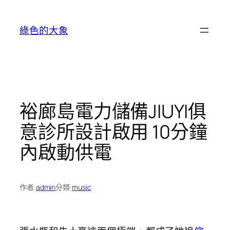
跳
至
綠色的大象
主
要
內
容
裕廊島電力儲備JIUYI俱
意診所設計啟用 10分鐘
內啟動供電
作者:
admin
分類:
music