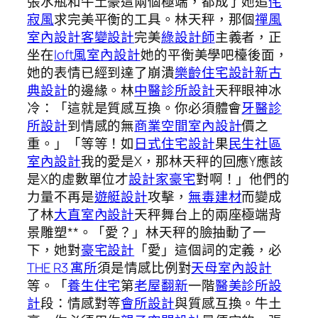
張水瓶和牛土豪這兩個極端，都成了她追
侘
寂風
求完美平衡的工具。林天秤，那個
禪風
室內設計
客變設計
完美
綠設計師
主義者，正
坐在
loft風室內設計
她的平衡美學吧檯後面，
她的表情已經到達了崩潰
樂齡住宅設計
新古
典設計
的邊緣。林
中醫診所設計
天秤眼神冰
冷：「這就是質感互換。你必須體會
牙醫診
所設計
到情感的無
商業空間室內設計
價之
重。」「等等！如
日式住宅設計
果
民生社區
室內設計
我的愛是X，那林天秤的回應Y應該
是X的虛數單位才
設計家豪宅
對啊！」他們的
力量不再是
遊艇設計
攻擊，
無毒建材
而變成
了林
大直室內設計
天秤舞台上的兩座極端背
景雕塑**。「愛？」林天秤的臉抽動了一
下，她對
豪宅設計
「愛」這個詞的定義，必
THE R3 寓所
須是情感比例對
天母室內設計
等。「
養生住宅
第
老屋翻新
一階
醫美診所設
計
段：情感對等
會所設計
與質感互換。牛土