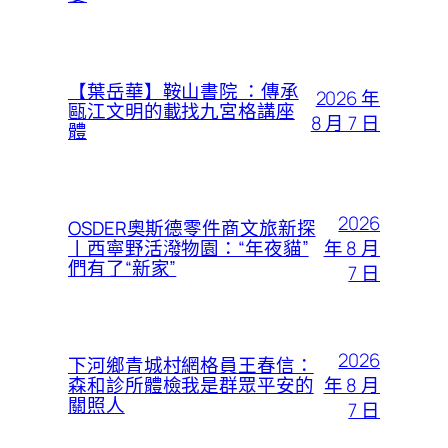
【葉岳華】鞍山書院 ：傳承
2026 年
甌江文明的載找九宮格講座
8 月 7 日
體
2026
OSDER奧斯德零件商文旅新探
年 8 月
丨西寧野活潑物園：“年夜貓”
們有了“新家”
7 日
2026
下河鄉青城村網格員王春信：
年 8 月
森和診所體檢我是群眾平安的
關照人
7 日