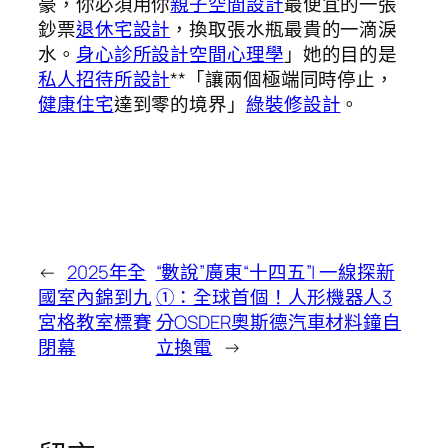
豪，你必須用你
親子空間設計
最便宜的一張
鈔票
退休宅設計
，換取張水瓶最貴的一滴淚
水。
身心診所設計
空間心理學
」她的目的是
私人招待所設計
**「讓兩個極端同時停止，
健康住宅
達到零的境界」
綠裝修設計
。
←
2025年全
“數說”廣東“十四五”| 一線探新
國室內錦到九
①：全球首個！人形機器人3
宮格教室標賽
分OSDER奧斯德汽車材料鐘自
閉幕
立換電
→