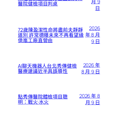
月 9
醫院健檢項目判桌
日
2026
72歲陳盈潔性命將盡前夫靜靜
年 8 月
道別 許常德曝未來不再看望緣
億嵐工廠直營由
9 日
2026 年
AI聊天機器人台北秀傳健檢
醫療建議近半具誤導性
8 月 9 日
2026 年 8
點秀傳醫院體檢項目聰
明：戰火·水火
月 9 日