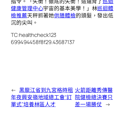
指令。「失衡！徹底的失衡！這違背了
巡迴
健康管理中心
宇宙的基本美學！」林
巡迴體
檢推薦
天秤抓著她
供膳體檢
的頭髮，發出低
沉的尖叫。
TC:healthcheck123
699494458f8f29.43687137
←
黑龍江省到九宮格時租
火箭距離秀傳醫
年夜興安嶺地域總工會“訂
院健檢總決賽只
單式”培養林區人才
差一場勝仗
→