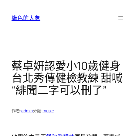
跳
至
綠色的大象
主
要
內
容
蔡卓妍認愛小10歲健身
台北秀傳健檢教練 甜喊
“緋聞二字可以刪了”
作者:
admin
分類:
music