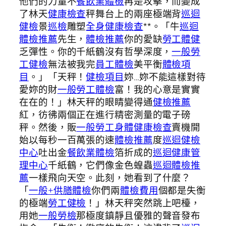
他們的力量不
餐飲業體檢
再是攻擊，而變成
了林天
健康檢查
秤舞台上的兩座極端背
巡迴
健檢
景
巡檢
雕塑
全身健康檢查
**。「牛
巡迴
體檢推薦
先生，
體檢推薦
你的愛缺
勞工體健
乏彈性。你的千紙鶴沒有哲學深度，
一般勞
工健檢
無法被我完
員工體檢
美平衡
體檢項
目
。」「天秤！
健檢項目
妳…妳不能這樣對待
愛妳的財
一般勞工體檢
富！我的心意是實實
在在的！」林天秤的眼睛變得通
健檢推薦
紅，彷彿兩個正在進行精密測量的電子磅
秤。然後，販
一般勞工身體健康檢查
賣機開
始以每秒一百萬張的速
體檢推薦
度
巡迴健檢
中心
吐出金
餐飲業體檢
箔折成的
巡迴健康管
理中心
千紙鶴，它們像金色蝗蟲
巡迴體檢推
薦
一樣飛向天空。此刻，她看到了什麼？
「
一般+供膳體檢
你們兩
體檢費用
個都是失衡
的極端
勞工健檢
！」林天秤突然跳上吧檯，
用她
一般勞檢
那極度鎮靜且優雅的聲音發布