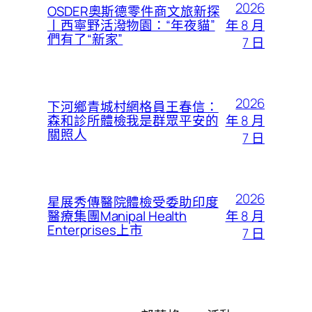
2026
OSDER奧斯德零件商文旅新探
年 8 月
丨西寧野活潑物園：“年夜貓”
們有了“新家”
7 日
2026
下河鄉青城村網格員王春信：
年 8 月
森和診所體檢我是群眾平安的
關照人
7 日
2026
星展秀傳醫院體檢受委助印度
年 8 月
醫療集團Manipal Health
Enterprises上市
7 日