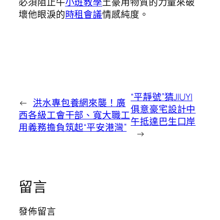
必須阻止牛
小班教學
土豪用物質的力量來破
壞他眼淚的
時租會議
情感純度。
“平靜號”猜JIUYI
←
洪水專包養網來襲！廣
俱意豪宅設計中
西各級工會干部、寬大職工
午抵達巴生口岸
用義務擔負筑起“平安港灣”
→
留言
發佈留言