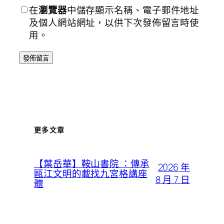
在
瀏覽器
中儲存顯示名稱、電子郵件地址
及個人網站網址，以供下次發佈留言時使
用。
更多文章
【葉岳華】鞍山書院 ：傳承
2026 年
甌江文明的載找九宮格講座
8 月 7 日
體