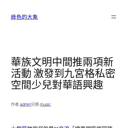
跳
至
綠色的大象
主
要
內
容
華族文明中間推兩項新
活動 激發到九宮格私密
空間少兒對華語興趣
作者:
admin
分類:
music