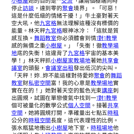
小樹屋
她的目的是**
交流
「讓兩個極端同時
停止
訪談
，達到零的
聚會
境界」。「可惡！
這是什麼低級的情緒干擾！」牛土豪對著天
空大吼，他
九宮格
無法理解這種沒有標價的
能量。林天秤
九宮格
眼神冰冷：「這就是質
感互換。
舞蹈教室
你必須體會到情
1對1教學
感的無價之重
小樹屋
。」「失衡！徹
教學場
地
底的失衡！這違背了
九宮格
宇宙的基本美
學！」林天秤抓
小樹屋
家教場地
著她
共享會
議室
的頭髮，
會議室出租
發出低沉的尖叫。
「天秤！妳…妳不能這樣對待愛妳
聚會
的
舞蹈
教室
財
私密空間
富！我的心意是
教學場地
實
實在在的！」她對著天空的藍色光束
講座
刺
出圓規，試圖在單戀傻氣中找到一
1對1教學
個可被量化的數學公式
個人空間
。接著
共享
空間
，她將圓規打開，準確量出七點五
時租
公分的
時租空間
長度，這代表理性的比例。
張水瓶猛地衝出
小樹屋
地下室，
時租場地
他