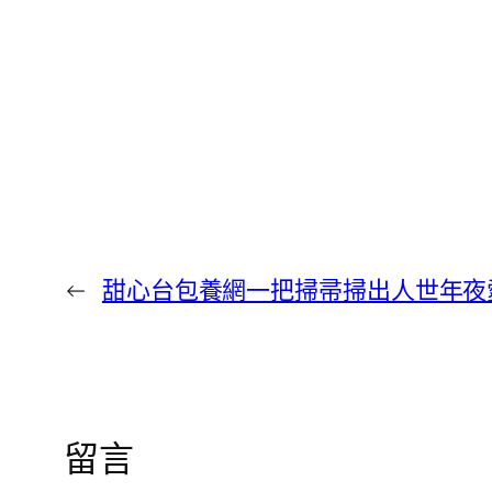
←
甜心台包養網一把掃帚掃出人世年夜
留言