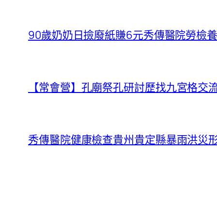
90歲奶奶日撿廢紙賺6元秀傳醫院勞檢
【常會營】孔廟祭孔研討歷找九宮格交
秀傳醫院健康檢查貴州貴定縣暴雨洪災