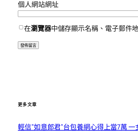
個人網站網址
在
瀏覽器
中儲存顯示名稱、電子郵件
更多文章
輕信”如意郎君”台包養網心得上當7萬 一