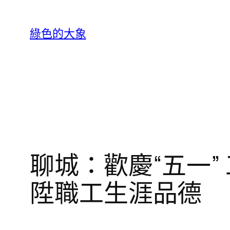
跳
至
綠色的大象
主
要
內
容
聊城：歡慶“五一”
陞職工生涯品德