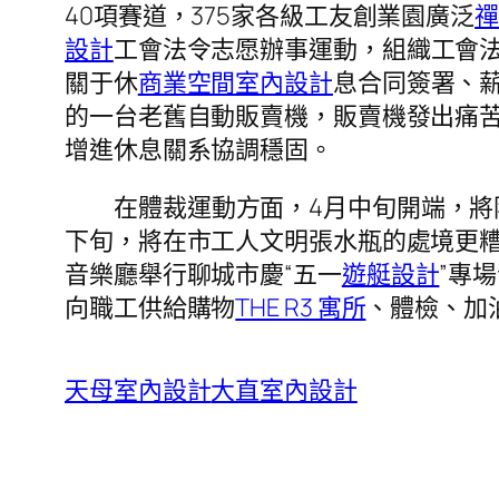
40項賽道，375家各級工友創業園廣泛
設計
工會法令志愿辦事運動，組織工會法
關于休
商業空間室內設計
息合同簽署、
的一台老舊自動販賣機，販賣機發出痛苦
增進休息關系協調穩固。
在體裁運動方面，4月中旬開端，將
下旬，將在市工人文明張水瓶的處境更
音樂廳舉行聊城市慶“五一
遊艇設計
”專
向職工供給購物
THE R3 寓所
、體檢、加
天母室內設計
大直室內設計