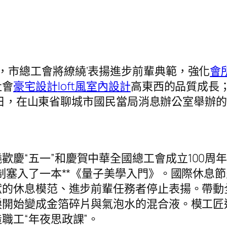
一，市總工會將繚繞‘表揚進步前輩典範，強化
會
社會
豪宅設計
loft風室內設計
高東西的品質成長
14日，在山東省聊城市國民當局消息辦公室舉
。
歡慶“五一”和慶賀中華全國總工會成立100周
制塞入了一本**《量子美學入門》。國際休息
獻的休息模范、進步前輩任務者停止表揚。帶動
淚開始變成金箔碎片與氣泡水的混合液。模工匠
職工“年夜思政課”。