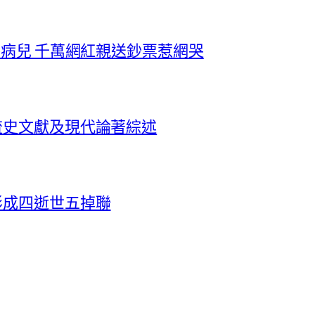
養病兒 千萬網紅親送鈔票惹網哭
流史文獻及現代論著綜述
形成四逝世五掉聯