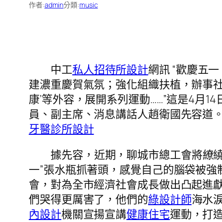
作者:
admin
分類:
music
中工
私人招待所設計
網訊 “歡慶五
建濃重慶賀氣氛；強化組織扶植，辦事
康’等外容，展開系列運動……”這是4月
員、副主席、消息講話人趙衛國先容道
牙醫診所設計
據先容，近期，聊城市總工會將繚繞
一”張水瓶抓著頭，感覺自己的腦袋被強
會，對為全市經濟社會成長做出凸起進
們哭得更厲害了，他們的
綠設計師
海水
內設計
機關宣揚宣講
健康住宅
運動，打造