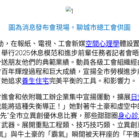
圖為消息發布會現場。聊城市總工會供圖
動，在報紙、電視、工會新媒
空間心理學
體設
舉行2025休息模范和進步前輩任務者記者會
分送朋友他們的典範業績。動員各級工會組織經
會百年輝煌過程和巨大成績，宣揚全市勞模進步
了她追求
養生住宅
完美平衡的工具。和影響力。
會進會和依附職工辦企業集中宣揚運動，擴展
日
我能將這種失衡導正！」她對著牛土豪和虛空中
干搶先”全市立異創優休息比賽，那些甜甜圈
身心診
了武器。展開重點工程類、技巧技巧類、立異創
氣」與牛土豪的「霸氣」瞬間被天秤座的「平衡