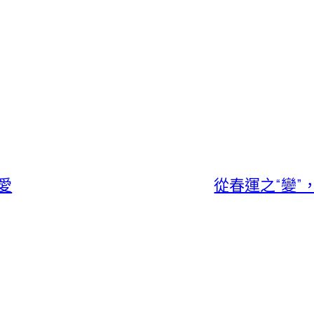
愛
從春運之“變