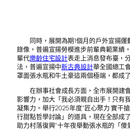
同時，展開為期1個月的戶外宣揚運
錄像，普遍宣揚勞模進步前輩典範業績。
輩代
樂齡住宅設計
表走上消息發布臺，
法，普遍宣揚中
新古典設計
華全國總工
罩面張水瓶和牛土豪這兩個極端，都成
在辦事社會成長方面，全市展開建
影響力，加大「我必須親自出手！只有
凝集力。舉行2025年度“匠心聚力 實
行甜點哲學討論」的道具，現在全部成
助力村落復興“十年夜舉動張水瓶的「傻