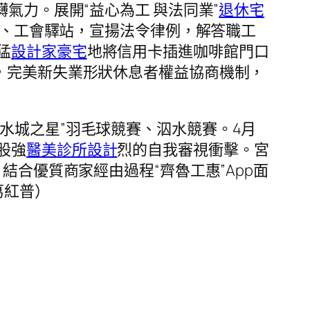
礴氣力。展開“益心為工 與法同業”
退休宅
社區、工會驛站，宣揚法令律例，解答職工
猛
設計家豪宅
地將信用卡插進咖啡館門口
，完美新失業形狀休息者權益協商機制，
“水城之星”羽毛球競賽、泅水競賽。4月
股強
醫美診所設計
烈的自我審視衝擊。宮
結合優質商家經由過程“齊魯工惠”App面
葛紅普）