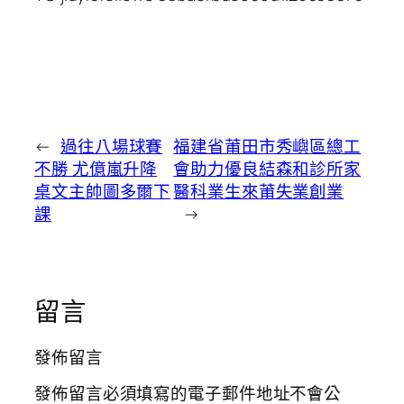
←
過往八場球賽
福建省莆田市秀嶼區總工
不勝 尤億嵐升降
會助力優良結森和診所家
桌文主帥圖多爾下
醫科業生來莆失業創業
課
→
留言
發佈留言
發佈留言必須填寫的電子郵件地址不會公