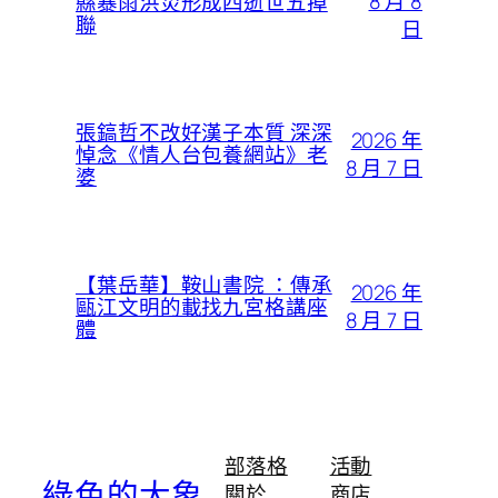
8 月 8
縣暴雨洪災形成四逝世五掉
聯
日
張鎬哲不改好漢子本質 深深
2026 年
悼念《情人台包養網站》老
8 月 7 日
婆
【葉岳華】鞍山書院 ：傳承
2026 年
甌江文明的載找九宮格講座
8 月 7 日
體
部落格
活動
綠色的大象
關於
商店