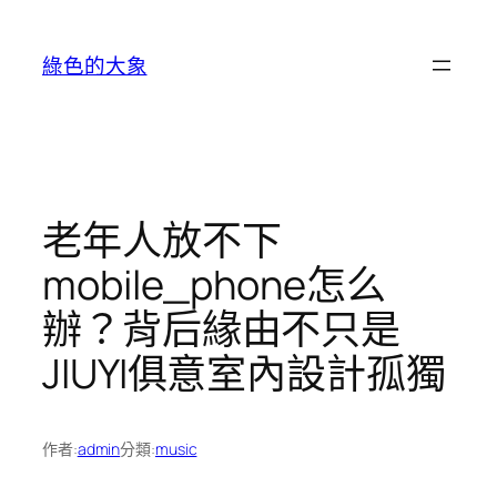
跳
至
綠色的大象
主
要
內
容
老年人放不下
mobile_phone怎么
辦？背后緣由不只是
JIUYI俱意室內設計孤獨
作者:
admin
分類:
music