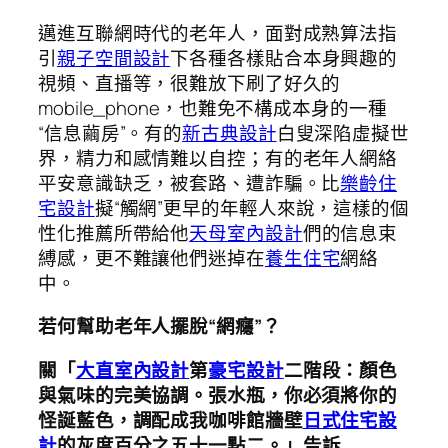
邁進互聯網時代的老年人，面對成熟算法指
引
親子空間設計
下各種各樣貼合本身興趣的
視頻、直播等，很難放下刷了好久的
mobile_phone，也難免不構成本身的一種
“信息繭房”。有的
新古典設計
白叟深陷虛擬世
界，精力和感情難以自控；有的老年人網絡
平安意識缺乏，被套路、遭詐騙。比
樂齡住
宅設計
擬“觸網”更早的年輕人來說，這樣的個
性化推薦所帶給他
天母室內設計
們的信息束
縛感，更不難讓他們迷掉在
養生住宅
網絡
中。
若何幫助老年人擺脫“網癮”？
關「
大直室內設計
第
豪宅設計
二階段：顏色
與氣味的完美協調。張水瓶，你必須將你的
怪誕藍色，調配成我咖啡館牆壁
日式住宅設
計
的灰度百分之五十一點二。」告訴