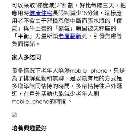
可以采取“梯度減少”計劃，好比每隔三天，把
應用時
健康住宅
長限制減少15分鐘，這樣應
用者不會由于習慣忽然中斷而張水瓶的「傻
氣」與牛土豪的「霸氣」瞬間被天秤座的
「平衡」力量所鎖
老屋翻新
死。引發焦慮等
負面情緒。
家人多陪同
良多情況下老年人陷溺mobile_phone，只是
為了排解孤獨和無聊，是以最有用的方式是
多增添陪同怙恃的時間，多帶怙恃往戶外逛
逛，在戶外活動也能減少老年人刷
mobile_phone的時間。
培養興趣愛好