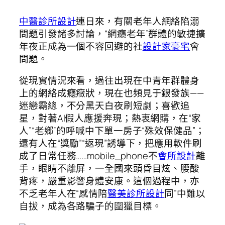
中醫診所設計
連日來，有關老年人網絡陷溺
問題引發諸多討論，“網癮老年”群體的敏捷擴
年夜正成為一個不容回避的社
設計家豪宅
會
問題。
從現實情況來看，過往出現在中青年群體身
上的網絡成癮癥狀，現在也頻見于銀發族——
迷戀霸總，不分黑天白夜刷短劇；喜歡追
星，對著AI假人應援奔現；熱衷網購，在“家
人”“老鄉”的呼喊中下單一房子“殊效保健品”；
還有人在“獎勵”“返現”誘導下，把應用軟件刷
成了日常任務……mobile_phone不
會所設計
離
手，眼睛不離屏，一全國來頭昏目炫、腰酸
背疼，嚴重影響身體安康。這個過程中，亦
不乏老年人在“感情陪
醫美診所設計
同”中難以
自拔，成為各路騙子的圍獵目標。