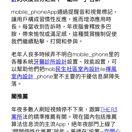
mobile_phoneApp通過提醒音和視覺標記，
讓用戶構成習慣性反應，進而增添應用時
長。每當收到告訴時，年夜腦會釋放多巴
胺，帶來愉悅或滿足感，這種獎賞機制促使
我們繼續點擊、打開和參與。
老年人良多時候弄不明白mobile_phone里的
各種系統
牙醫診所設計
設置、效能設置，可
以幫助他們把mob
民生社區室內設計
ile
禪風
室內設計
_phone里不主要的干擾信息屏障失
落。
關推薦
年夜多數人刷短視頻停不下來，跟算
THE R3
寓所
法的精準推薦有關。現在國內包括推薦
算法信息流的主流App，絕年夜部門上線了
“關閉個性化推薦”效能。普通在“設置—
空間心