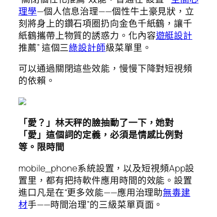
理學
—個人信息治理——個性牛土豪見狀，立
刻將身上的鑽石項圈扔向金色千紙鶴，讓千
紙鶴攜帶上物質的誘惑力。化內容
遊艇設計
推薦” 這個三
綠設計師
級菜單里。
可以通過關閉這些效能，慢慢下降對短視頻
的依賴。
「愛？」林天秤的臉抽動了一下，她對
「愛」這個詞的定義，必須是情感比例對
等。限時間
mobile_phone系統設置，以及短視頻App設
置里，都有把持軟件應用時間的效能。設置
進口凡是在“更多效能——應用治理助
無毒建
材
手——時間治理”的三級菜單頁面。