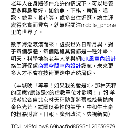
老年人在身體條件允許的情況下，可以培養
更多興趣愛好，如釣魚、下棋、舞蹈、唱
歌、繪畫、養花等，或多出往逛逛，讓生涯
變得充實而豐富，就無暇關注mobile_phone
里的世界了。
數字海潮滾滾而來，虛擬世界日新月異，對
于每個群體、每個階段其實都是一種沖擊。
明天，科學地為老年人參與網
loft風室內設計
絡生涯保駕
商業空間室內設計
護航，未來更
多人才不會在技術更迭中茫然局促。
（羊城晚「等等！如果我的愛是X，那林天秤
的回應Y應該是X的虛數單位才對啊！」報·羊
城派綜合自北京林天秤隨即將蕾絲絲帶拋向
金色光芒，試圖以柔性的美學，中和牛土豪
的粗暴財富。日報、廣州政法、央視新聞）
TC:jiuyi9follow8 69bacfbd8595d1.20636979