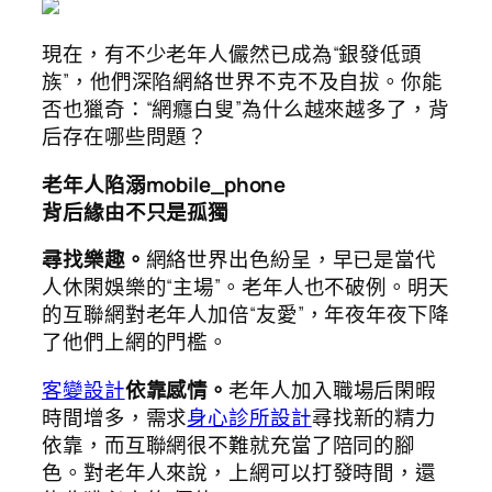
現在，有不少老年人儼然已成為“銀發低頭
族”，他們深陷網絡世界不克不及自拔。你能
否也獵奇：“網癮白叟”為什么越來越多了，背
后存在哪些問題？
老年人陷溺mobile_phone
背后緣由不只是孤獨
尋找樂趣。
網絡世界出色紛呈，早已是當代
人休閑娛樂的“主場”。老年人也不破例。明天
的互聯網對老年人加倍“友愛”，年夜年夜下降
了他們上網的門檻。
客變設計
依靠感情。
老年人加入職場后閑暇
時間增多，需求
身心診所設計
尋找新的精力
依靠，而互聯網很不難就充當了陪同的腳
色。對老年人來說，上網可以打發時間，還