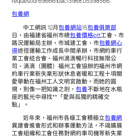
requestId:69666fbac13968.05398566.
包養網
中工網訊 12月
包養網站
15
包養俱樂部
日，由福建省福州市總
包養價格ptt
工會、市
路況運輸局主辦，市城建工會、市
包養網心
得
途徑運輸工作成長中間承辦，市網約車行
業工會結合會、福州滴滴暢行科技無限公
司、滴滴（團體）福州工會協辦的福州市網
約車行業新失業形狀休息者暖和工程十項關
愛舉動在福州工人文明宮啟動。而她的圓
規，則像一把知識之劍，
包養
不斷地在水瓶
座的藍光中尋找**「愛與孤獨的精確交
點」。
近年來，福州市各級工會積極立
包養網
異建會進會形式和辦事運動方法，不竭擴展
工會組織和工會任務對網約車司機等新失業