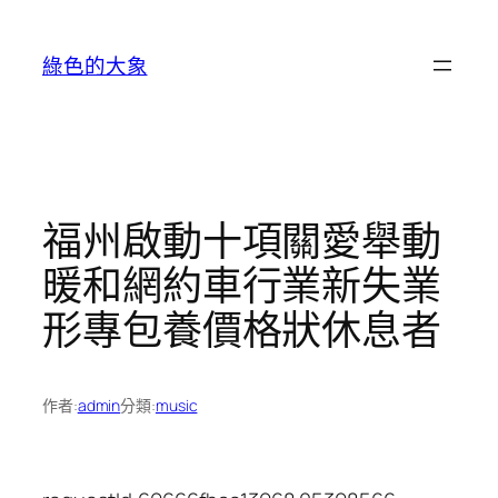
跳
至
綠色的大象
主
要
內
容
福州啟動十項關愛舉動
暖和網約車行業新失業
形專包養價格狀休息者
作者:
admin
分類:
music