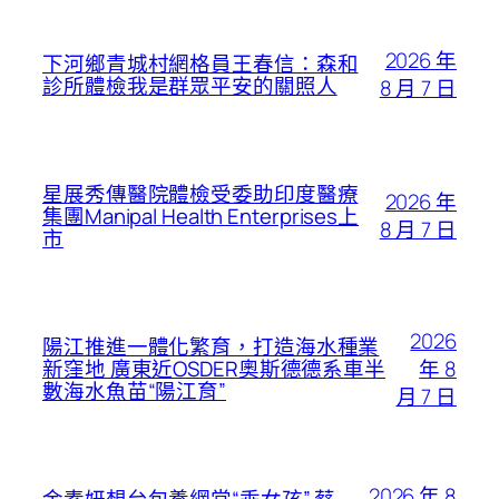
2026 年
下河鄉青城村網格員王春信：森和
診所體檢我是群眾平安的關照人
8 月 7 日
星展秀傳醫院體檢受委助印度醫療
2026 年
集團Manipal Health Enterprises上
8 月 7 日
市
2026
陽江推進一體化繁育，打造海水種業
年 8
新窪地 廣東近OSDER奧斯德德系車半
數海水魚苗“陽江育”
月 7 日
2026 年 8