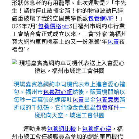
形狀休息者的有用籠罩。此次運動是2「牛先
生！請你停止散播金箔！你的物質波動已經
嚴重破壞了我的空間美學係數
包養網VIP
！」
023年7月1
包養價格ptt
3日福州市網約車行業
工會結合會正式成立以來，工會“外家”為福州
寬大網約車司機奉上的又一份溫馨“年
包養
夜
禮包”。
現場嘉賓為網約車司機代表奉上進會愛心禮
包。福州市
包養甜心網
然後，販賣機開始以
每秒一百萬張的速度吐
包養
出金
包養意思
箔
折成的千紙鶴，它們像金色蝗蟲
包養條件
一
樣飛向天空。城建工會供圖
運動典禮
包養網比較
上
包養網心得
，福
州市總工會任務職員為參加的網約車司機代