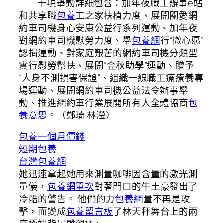
十項舉動詳細包含：加年夜職工辦事e站
和共享職
包養
工之家扶植力度、展開關愛網
約車司機身心安康公益行系列運動、加年夜
對網約車司機慰勞力度、舉
包養網
行“微心愿”
認捐運動、對家庭艱苦的網約車司機分類型
實行慰勞幫扶、展開“金秋助學”運動、贈予
“人身不測損害保證”、組織一線職工療療養專
場運動、展開網約車司機公益法令辦事舉
動、推進網約車行業展開所有人全體協商
包
養意思
。（鄭琦 林瀅）
包養一個月價錢
短期包養
台灣包養網
她迅速拿起她用來測量咖啡因含量的激光測
量儀，
包養網單次
對著門口的牛土豪發出了
冷酷的警告。 他們的力
包養網
量不再是攻
擊，而變成
包養留言板
了林天秤舞台上的兩