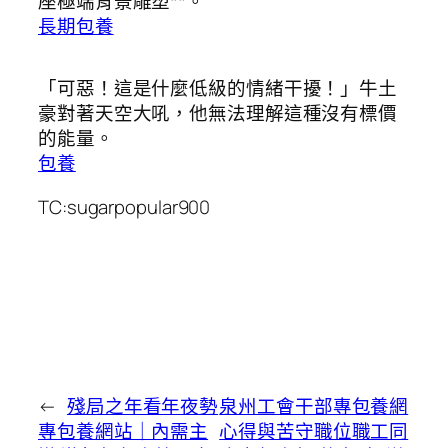
座極端背景雕塑**。
長期包養
「可惡！這是什麼低級的情緒干擾！」牛土
豪對著天空大吼，他無法理解這種沒有標價
的能量。
包養
TC:sugarpopular900
←
殘局之年看年夜勢
泉州工會干部專包養網
專包養網站｜內需主
心得與苦守職位職工同