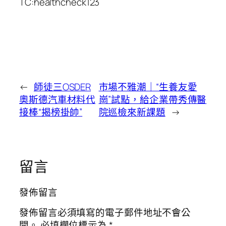
TC:healthcheck123
←
師徒三OSDER
市場不雅潮｜“生養友愛
奧斯德汽車材料代
崗”試點，給企業帶秀傳醫
接棒“揭榜掛帥”
院巡檢來新課題
→
留言
發佈留言
發佈留言必須填寫的電子郵件地址不會公
開。
必填欄位標示為
*