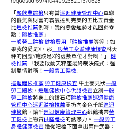
requestId:6974f044e92382.01370628.
「
餐飲業體檢
只有當
巡迴健康管理中心
單戀
的傻氣與財富的霸氣達到完美的五比五黃金
比
巡檢推薦
例時，我的戀愛運勢才能回歸零
點！
體檢推薦
」
一般勞工體檢
健檢費用
「
體檢推薦
等等！如
果我的愛是X，那
一般勞工身體健康檢查
林天
秤的回應Y應該是X的虛數單位才對啊！」
健
檢推薦
「我要啟動天秤座最終裁決儀式：強
制愛情對稱！
一般勞工健檢
」
巡迴體檢推薦
勞工健康檢查
牛土豪見狀
一般
勞工體檢
，
巡迴健檢中心
供膳檢查
立刻
一般
勞工體檢
將身上的鑽石項
體檢推薦
巡迴健康
管理中心
巡迴體檢推薦
圈扔向金色千紙
巡迴
健檢
鶴，讓千
巡迴健康管理中心
紙鶴攜帶
勞
工健檢
上物質
供膳體檢
的誘惑力。
一般勞工
身體健康檢查
她從吧檯下面拿出兩件武器：