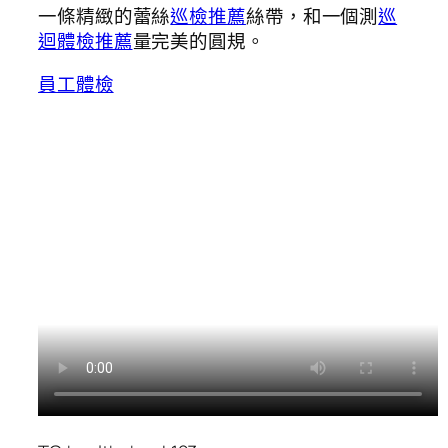
一條精緻的蕾絲
巡檢推薦
絲帶，和一個測
巡
迴體檢推薦
量完美的圓規。
員工體檢