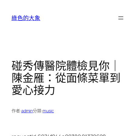
跳
至
綠色的大象
主
要
內
容
碰秀傳醫院體檢見你｜
陳金雁：從面條菜單到
愛心接力
作者:
admin
分類:
music