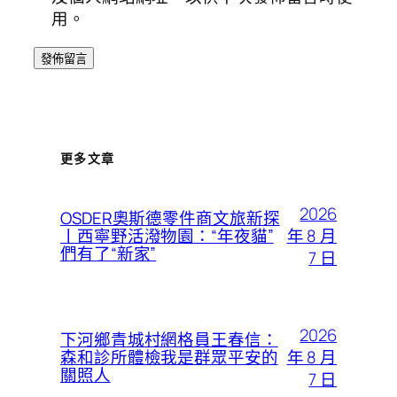
用。
更多文章
2026
OSDER奧斯德零件商文旅新探
年 8 月
丨西寧野活潑物園：“年夜貓”
們有了“新家”
7 日
2026
下河鄉青城村網格員王春信：
年 8 月
森和診所體檢我是群眾平安的
關照人
7 日