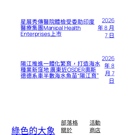
2026
星展秀傳醫院體檢受委助印度
年 8 月
醫療集團Manipal Health
Enterprises上市
7 日
2026
陽江推進一體化繁育，打造海水
年 8
種業新窪地 廣東近OSDER奧斯
月 7
德德系車半數海水魚苗“陽江育”
日
部落格
活動
綠色的大象
關於
商店