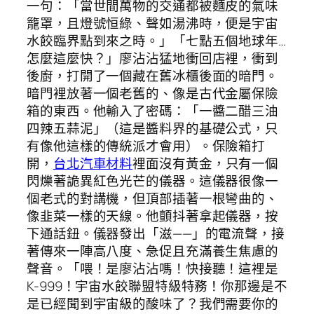
一句：「當世間萬物的交通都被麵皮的氣味
籠罩，且燈號恒綠、聲如湯沸時，便是宇宙
水餃臨界點到來之時。」「七點五個地球年…
怎麼這麼快？」廖沾沾猛地衝回店裡，衝到
後廚，打開了一個藏在舊冰櫃後面的暗門。
暗門裡放著一個老舊的、像是古代金屬保險
箱的東西。他輸入了密碼：「一醬二醋三油
四辣五蒜泥」（這是醬料界的基礎公式，只
有像他這樣的傳統派才會用）。保險箱打
開，
台北汽車材料
裡面沒有黃金，只有一個
閃爍著詭異紅色光芒的儀器。這儀器很像一
個老式的對講機，但頂部插著一根彎曲的、
像韭菜一樣的天線。他顫抖著拿起儀器，按
下通話鈕。儀器發出「滋——」的電流聲，接
著傳來一陣高八度、急促且充滿養生焦慮的
聲音。「喂！是廖沾沾嗎！快接聽！這裡是
K-999！宇宙水餃聯盟特級特務！你那邊是不
是已經聞到宇宙級的酸味了？我們需要你的