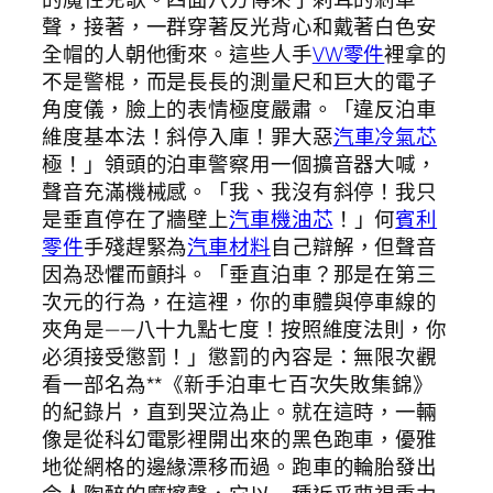
聲，接著，一群穿著反光背心和戴著白色安
全帽的人朝他衝來。這些人手
VW零件
裡拿的
不是警棍，而是長長的測量尺和巨大的電子
角度儀，臉上的表情極度嚴肅。「違反泊車
維度基本法！斜停入庫！罪大惡
汽車冷氣芯
極！」領頭的泊車警察用一個擴音器大喊，
聲音充滿機械感。「我、我沒有斜停！我只
是垂直停在了牆壁上
汽車機油芯
！」何
賓利
零件
手殘趕緊為
汽車材料
自己辯解，但聲音
因為恐懼而顫抖。「垂直泊車？那是在第三
次元的行為，在這裡，你的車體與停車線的
夾角是——八十九點七度！按照維度法則，你
必須接受懲罰！」懲罰的內容是：無限次觀
看一部名為**《新手泊車七百次失敗集錦》
的紀錄片，直到哭泣為止。就在這時，一輛
像是從科幻電影裡開出來的黑色跑車，優雅
地從網格的邊緣漂移而過。跑車的輪胎發出