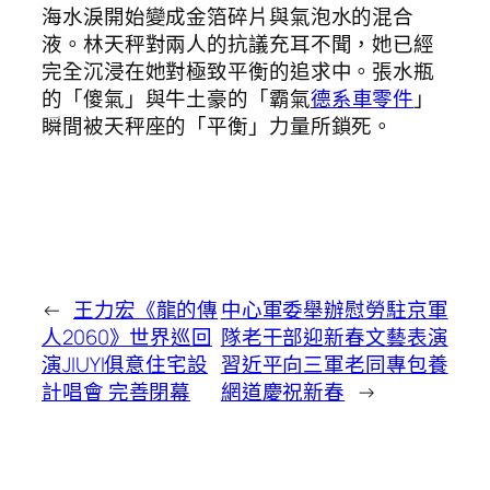
海水淚開始變成金箔碎片與氣泡水的混合
液。林天秤對兩人的抗議充耳不聞，她已經
完全沉浸在她對極致平衡的追求中。張水瓶
的「傻氣」與牛土豪的「霸氣
德系車零件
」
瞬間被天秤座的「平衡」力量所鎖死。
←
王力宏《龍的傳
中心軍委舉辦慰勞駐京軍
人2060》世界巡回
隊老干部迎新春文藝表演
演JIUYI俱意住宅設
習近平向三軍老同專包養
計唱會 完善閉幕
網道慶祝新春
→