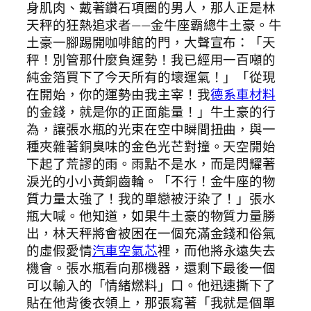
身肌肉、戴著鑽石項圈的男人，那人正是林
天秤的狂熱追求者——金牛座霸總牛土豪。牛
土豪一腳踢開咖啡館的門，大聲宣布：「天
秤！別管那什麼負運勢！我已經用一百噸的
純金箔買下了今天所有的壞運氣！」「從現
在開始，你的運勢由我主宰！我
德系車材料
的金錢，就是你的正面能量！」牛土豪的行
為，讓張水瓶的光束在空中瞬間扭曲，與一
種夾雜著銅臭味的金色光芒對撞。天空開始
下起了荒謬的雨。雨點不是水，而是閃耀著
淚光的小小黃銅齒輪。「不行！金牛座的物
質力量太強了！我的單戀被汙染了！」張水
瓶大喊。他知道，如果牛土豪的物質力量勝
出，林天秤將會被困在一個充滿金錢和俗氣
的虛假愛情
汽車空氣芯
裡，而他將永遠失去
機會。張水瓶看向那機器，還剩下最後一個
可以輸入的「情緒燃料」口。他迅速撕下了
貼在他背後衣領上，那張寫著「我就是個單