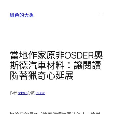
跳
至
綠色的大象
主
要
內
容
當地作家原非OSDER奧
斯德汽車材料：讓閱讀
隨著獵奇心延展
作者:
admin
分類:
music