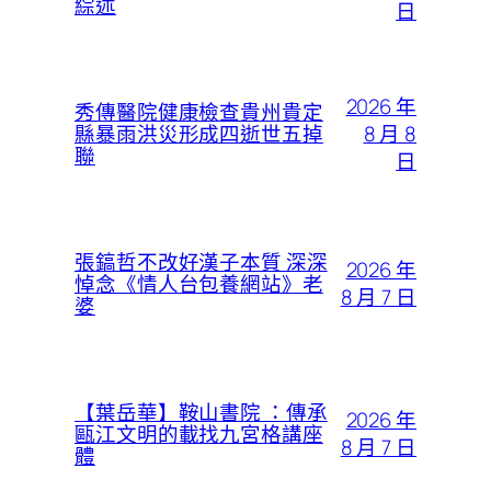
綜述
日
2026 年
秀傳醫院健康檢查貴州貴定
8 月 8
縣暴雨洪災形成四逝世五掉
聯
日
張鎬哲不改好漢子本質 深深
2026 年
悼念《情人台包養網站》老
8 月 7 日
婆
【葉岳華】鞍山書院 ：傳承
2026 年
甌江文明的載找九宮格講座
8 月 7 日
體