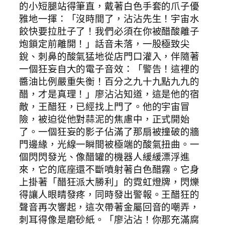
的小短腿站得筆直，戴著白色手套的爪子優
雅地一揮：「沒時間了，沾沾先生！宇宙水
餃快要拉肚子了！我們必須在你被醋酸離子
炮鎖定前離開！」話音未落，一股極致尖
銳、刺鼻的酸氣猛地從店門口灌入，伴隨著
一個狂妄自大的電子音效：「警告！這裡的
醬油比例嚴重失衡！百分之九十九點九九的
醋，才是真理！」廖沾沾知道，這是他的宿
敵，王醋狂，已經找上門了。他的宇宙冒
險，被迫從他對蒜泥的焦慮中，正式開始
了。一個狂妄的影子佔滿了那扇被撞破的牆
門邊緣，光線一瞬間被極端的酸氣扭曲。一
個閃閃發光、像醋罐的機器人緩緩漂浮進
來，它的底座還不斷噴射著白色醋霧。它身
上掛著「醋狂派大勝利」的霓虹燈牌，閃爍
得讓人眼睛發疼，同時發出警報。王醋狂的
聲音再次響起，這次帶著金屬回音的嘲弄，
刺耳得像是磨砂紙。「廖沾沾！你那充滿腐