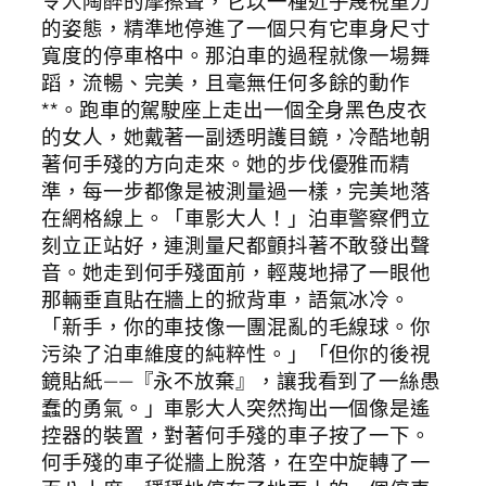
令人陶醉的摩擦聲，它以一種近乎蔑視重力
的姿態，精準地停進了一個只有它車身尺寸
寬度的停車格中。那泊車的過程就像一場舞
蹈，流暢、完美，且毫無任何多餘的動作
**。跑車的駕駛座上走出一個全身黑色皮衣
的女人，她戴著一副透明護目鏡，冷酷地朝
著何手殘的方向走來。她的步伐優雅而精
準，每一步都像是被測量過一樣，完美地落
在網格線上。「車影大人！」泊車警察們立
刻立正站好，連測量尺都顫抖著不敢發出聲
音。她走到何手殘面前，輕蔑地掃了一眼他
那輛垂直貼在牆上的掀背車，語氣冰冷。
「新手，你的車技像一團混亂的毛線球。你
污染了泊車維度的純粹性。」「但你的後視
鏡貼紙——『永不放棄』，讓我看到了一絲愚
蠢的勇氣。」車影大人突然掏出一個像是遙
控器的裝置，對著何手殘的車子按了一下。
何手殘的車子從牆上脫落，在空中旋轉了一