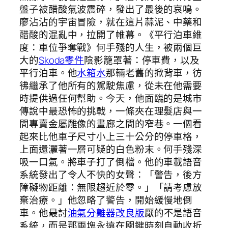
盤子被醋酸氣波震碎，發出了最後的哀鳴。
廖沾沾的宇宙冒險，就在這片蒜泥、中藥和
醋酸的混亂中，拉開了帷幕。《平行泊車維
度：車位爭奪戰》何手殘的人生，被兩個巨
大的
Skoda零件
陰影籠罩著：停車費，以及
平行泊車。他
水箱水
那輛老舊的掀背車，彷
彿繼承了他所有的駕駛焦慮，從未在他需要
時提供過任何幫助。今天，他面臨的是城市
傳說中最恐怖的挑戰，一條夾在理髮店與一
間專賣金屬雕像的畫廊之間的窄巷。一個看
起來比他車子尺寸小上三十公分的停車格，
上面還灑著一層可疑的白色粉末。何手殘深
吸一口氣。將車子打了倒檔。他的車載語音
系統發出了令人不快的女聲：「警告，後方
障礙物距離：無限趨近於零。」「請考慮放
棄治療。」他忽略了警告，開始緩慢地倒
車。他最討
油氣分離器改良版
厭的不是語音
系統，而是那兩塊永遠在關鍵時刻自動收折