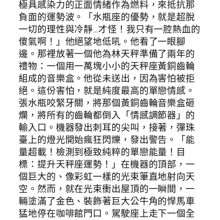
極具感染力的正面情緒作為燃料，來抵抗那
負面的運勢波。「水瓶座的優勢，就是超脫
一切的理性與冷靜…才怪！我只有一腔熱血的
傻氣啊！」他絕望地低吼。他看了一眼腳
邊。那裡放著一個他為林天秤準備了兩年的
禮物：一個用一萬塊小小的天秤座黃銅齒輪
組成的音樂盒。他從未送出，因為害怕被拒
絕。這份害怕，就是純度最高的單戀情感。
張水瓶咬緊牙關，將那個黃銅齒輪音樂盒砸
爛，將所有的齒輪都倒入「情感調節器」的
輸入口。機器發出刺耳的尖叫，接著，彈珠
臺上的燈光開始瘋狂閃爍，發出警告。「能
量超載！檢測到極致純粹的單戀能量！目
標：提升天秤座運勢！」在機器的頂部，一
個巨大的、像彩虹一樣的光束筆直地射向天
空。然而，就在光束衝出屋頂的一瞬間，一
輛塗滿了金色、裝飾著巨大公牛角的悍馬車
猛地停在咖啡館門口。駕駛座上走下一個全