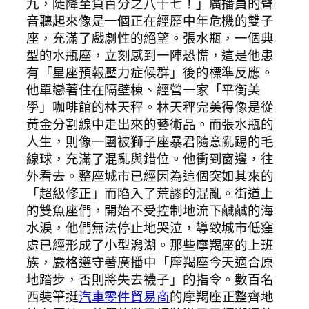
九，陡降至負百分之八十七！」廣播員的聲
音聽起來像是一個正在經歷中年危機的雙子
座，充滿了戲劇性的絕望。張水瓶，一個典
型的水瓶座，立刻感到一陣恐慌，這是他患
有「星座預報壓力症候群」後的標準反應。
他單戀著住在隔壁棟、經營一家「平衡美
學」咖啡館的林天秤。林天秤完美得像是從
黃金分割線中走出來的藝術品。而張水瓶的
人生，則像一團被獅子座暴君隨意亂踢的毛
線球，充滿了混亂與錯位。他衝到窗邊，往
外看去。整座城市已經因為這個突如其來的
「超級修正」而陷入了荒謬的混亂。街道上
的雙魚座們，開始不受控制地流下鹹鹹的海
水淚，他們無法停止地哭泣，導致城市低窪
處已經形成了小型潟湖。那些摩羯座的上班
族，嚴格遵守著廣播中「摩羯座今天適合原
地踏步，否則將失去襪子」的指令。數百名
西裝筆挺
汽車零件貿易商
的摩羯座正整齊地