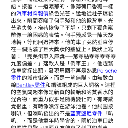
語。接著，一道濃郁的、像薄荷口香糖一樣
的
汽車材料報價
綠色光芒。猛地從柱子爆發
出來，瞬間吞噬了何手殘和他的掀背車。光
芒消失後，窄巷恢復了平靜，只剩下獨角獸
雕像一臉困惑的表情。何手殘感覺一陣天旋
地轉，等他回過神來，他的車子竟然垂直停
在一個貼滿了巨大獎狀的牆壁上。獎狀上寫
著：「完美倒車入庫獎——第零點零零零零零
九度偏差。」落款人是「倒車王」。他趕緊
從車窗探出頭，發現周圍不再是熟悉
Porsche
零件
的城市街道，而是一望無際、由無數白
線
Bentley零件
和編號組成的巨大網格。這裡
的空氣聞起來像是新買的輪胎和劣質香水的
混合物，而重力似乎是隨機變化的，有時感
覺很重，有時像漂浮在游泳池裡。他試圖按
喇叭，但喇叭發出的不是
藍寶堅尼零件
「叭
叭」，而是他童年時學會的、關於泊車口訣
的魔性兒歌。四面八方傳來了刺耳的剎車