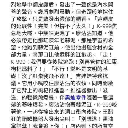
烈地擊中麵皮護盾，發出了一聲像是汽水開
蓋的聲音。護盾劇烈震動，但奇蹟般地擋住
了攻擊，只是散發出濃郁的麵香。「這麵皮
的延展性！完美！但撐不了太久！」K-999焦
急地大喊，中藥味更濃了。廖沾沾知道，他
必須帶走他那缸陳年老蒜泥，那是宇宙的希
望。他跑到蒜泥缸前，使出他搬運食材的全
部力量，將那口比他還胖的缸抱起。「走！
K-999！我們要從後院逃跑！別再管你的紅棗
枸杞燃料了！」「不行！燃料是文明的基
礎！沒了紅棗我飛不遠！」吉娃娃特務抗
議。它用小嘴咬住廖沾沾的衣領，同時開啟
了它背上的枸杞推進器。推進器發出「滋
滋」的輕微煎煮聲，伴
奧迪零件
隨著一股濃
郁的蔘味爆發。廖沾沾抱著蒜泥缸、K-999咬
著他，一起從撞出來的洞口衝向後院。王醋
狂的醋罐機器人發出尖叫：「別想逃！醬油
黨餘孽！我會追上你！」店內剩下的所有空