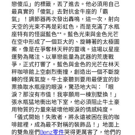
戀傻瓜」的標籤，丟了進去。他必須用自己
最真實的「傻氣」去對抗金牛座的「霸
氣」！調節器再次發出轟鳴，這一次，射向
天空的光束不再是彩虹色，而是充滿了水瓶
座特有的怪誕藍色**。藍色光束與金色光芒
在空中形成了一個巨大的、旋轉著的太極圖
案，像是在爭奪林天秤的靈魂。這場以星座
運勢為賭注、以單戀能量為武器的荒唐戰
爭，正式打響了。藍色與金色的光芒在林天
秤咖啡館上空劇烈衝撞，創造出一個不斷旋
轉的怪異氣旋。牛土豪聽到要用最便宜的鈔
票換取水瓶座的眼淚，驚恐地大叫：「眼
淚？那沒有市值！我寧願用一棟別墅換！」
張水瓶猛地衝出地下室，他必須阻止牛土豪
用物質的力量來破壞他眼淚的情感純度。
「儀式開始！失敗者，將永遠被困在我的咖
啡館裡，成為最不對稱的裝飾品！」地面上
的雙魚座們
Benz零件
哭得更厲害了，他們的