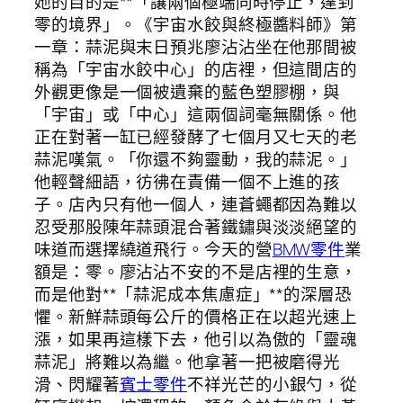
她的目的是**「讓兩個極端同時停止，達到
零的境界」。《宇宙水餃與終極醬料師》第
一章：蒜泥與末日預兆廖沾沾坐在他那間被
稱為「宇宙水餃中心」的店裡，但這間店的
外觀更像是一個被遺棄的藍色塑膠棚，與
「宇宙」或「中心」這兩個詞毫無關係。他
正在對著一缸已經發酵了七個月又七天的老
蒜泥嘆氣。「你還不夠靈動，我的蒜泥。」
他輕聲細語，彷彿在責備一個不上進的孩
子。店內只有他一個人，連蒼蠅都因為難以
忍受那股陳年蒜頭混合著鐵鏽與淡淡絕望的
味道而選擇繞道飛行。今天的營
BMW零件
業
額是：零。廖沾沾不安的不是店裡的生意，
而是他對**「蒜泥成本焦慮症」**的深層恐
懼。新鮮蒜頭每公斤的價格正在以超光速上
漲，如果再這樣下去，他引以為傲的「靈魂
蒜泥」將難以為繼。他拿著一把被磨得光
滑、閃耀著
賓士零件
不祥光芒的小銀勺，從