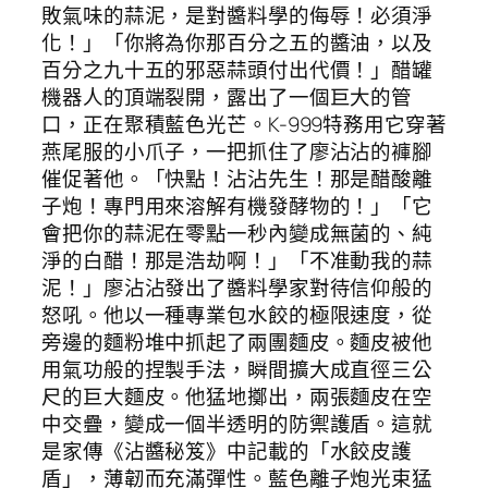
敗氣味的蒜泥，是對醬料學的侮辱！必須淨
化！」「你將為你那百分之五的醬油，以及
百分之九十五的邪惡蒜頭付出代價！」醋罐
機器人的頂端裂開，露出了一個巨大的管
口，正在聚積藍色光芒。K-999特務用它穿著
燕尾服的小爪子，一把抓住了廖沾沾的褲腳
催促著他。「快點！沾沾先生！那是醋酸離
子炮！專門用來溶解有機發酵物的！」「它
會把你的蒜泥在零點一秒內變成無菌的、純
淨的白醋！那是浩劫啊！」「不准動我的蒜
泥！」廖沾沾發出了醬料學家對待信仰般的
怒吼。他以一種專業包水餃的極限速度，從
旁邊的麵粉堆中抓起了兩團麵皮。麵皮被他
用氣功般的捏製手法，瞬間擴大成直徑三公
尺的巨大麵皮。他猛地擲出，兩張麵皮在空
中交疊，變成一個半透明的防禦護盾。這就
是家傳《沾醬秘笈》中記載的「水餃皮護
盾」，薄韌而充滿彈性。藍色離子炮光束猛