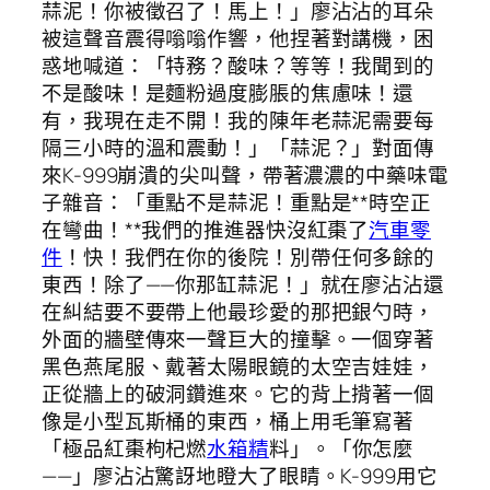
蒜泥！你被徵召了！馬上！」廖沾沾的耳朵
被這聲音震得嗡嗡作響，他捏著對講機，困
惑地喊道：「特務？酸味？等等！我聞到的
不是酸味！是麵粉過度膨脹的焦慮味！還
有，我現在走不開！我的陳年老蒜泥需要每
隔三小時的溫和震動！」「蒜泥？」對面傳
來K-999崩潰的尖叫聲，帶著濃濃的中藥味電
子雜音：「重點不是蒜泥！重點是**時空正
在彎曲！**我們的推進器快沒紅棗了
汽車零
件
！快！我們在你的後院！別帶任何多餘的
東西！除了——你那缸蒜泥！」就在廖沾沾還
在糾結要不要帶上他最珍愛的那把銀勺時，
外面的牆壁傳來一聲巨大的撞擊。一個穿著
黑色燕尾服、戴著太陽眼鏡的太空吉娃娃，
正從牆上的破洞鑽進來。它的背上揹著一個
像是小型瓦斯桶的東西，桶上用毛筆寫著
「極品紅棗枸杞燃
水箱精
料」。「你怎麼
——」廖沾沾驚訝地瞪大了眼睛。K-999用它