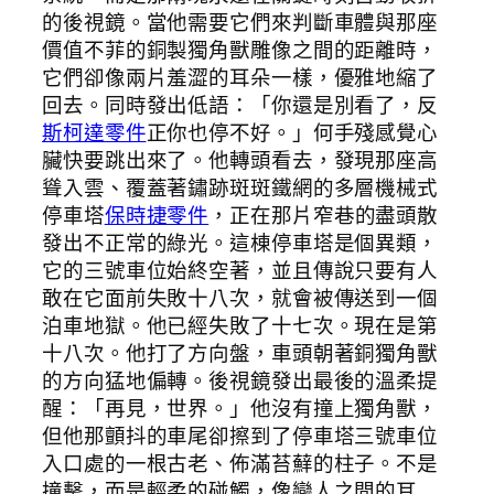
的後視鏡。當他需要它們來判斷車體與那座
價值不菲的銅製獨角獸雕像之間的距離時，
它們卻像兩片羞澀的耳朵一樣，優雅地縮了
回去。同時發出低語：「你還是別看了，反
斯柯達零件
正你也停不好。」何手殘感覺心
臟快要跳出來了。他轉頭看去，發現那座高
聳入雲、覆蓋著鏽跡斑斑鐵網的多層機械式
停車塔
保時捷零件
，正在那片窄巷的盡頭散
發出不正常的綠光。這棟停車塔是個異類，
它的三號車位始終空著，並且傳說只要有人
敢在它面前失敗十八次，就會被傳送到一個
泊車地獄。他已經失敗了十七次。現在是第
十八次。他打了方向盤，車頭朝著銅獨角獸
的方向猛地偏轉。後視鏡發出最後的溫柔提
醒：「再見，世界。」他沒有撞上獨角獸，
但他那顫抖的車尾卻擦到了停車塔三號車位
入口處的一根古老、佈滿苔蘚的柱子。不是
撞擊，而是輕柔的碰觸，像戀人之間的耳