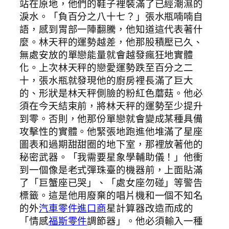
站在原地，他們的鞋子裡裝滿了已經潮濕的
淚水。「負百分之八十七？」張水瓶喃喃自
語，感到胃部一陣翻騰，他知道這代表著什
麼。林天秤的運勢越差，他那股積壓已久、
無處安放的單戀能量就會越發瘋狂地實體
化。上次林天秤的戀愛運勢跌至百分之二
十，張水瓶就發現他的廚房裡長滿了巨大
的、形狀是林天秤側臉的粉紅色蘑菇。他必
須在今天結束前，將林天秤的運勢至少提升
到零。否則，他那份單戀就會變成某種具備
攻擊性的實體。他緊張地跑進他堆滿了星座
圖表和過期甜甜圈的地下室，那裡放著他的
秘密武器。「我需要星象學輔助儀！」他衝
到一個像是老式彈珠臺的機器前，上面貼滿
了「巨蟹座已哭」、「處女座勿碰」等警告
標籤。這是他用廢棄的唱片機和一個不知名
的外
汽車零件進口商
星計算器改造而成的
「情感
福斯零件
調節器」。他必須輸入一種