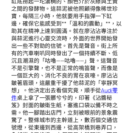
缸底撈起一坨濃稠的、顏色介於灰綠與土黃
之間的發酵物。這蒜泥被他照顧得像稀世珍
寶，每隔三小時，他就要用手指彈一下缸
邊，確保它能感受到**「溫和的震動」**，以
助其在精神上達到圓滿。就在廖沾沾專注於
與蒜泥進行心靈交流時，外面的世界開始發
出一些不對勁的信號。首先是聲音。街上所
有的汽車喇叭同時發出了一個持續不斷、低
沉且潮濕的「咕嚕——咕嚕——」聲。這聲音
不是引擎聲，也不是正常的鳴笛聲，而像是
一個巨大的、消化不良的胃在哀嚎。廖沾沾
皺著眉頭，這嚴重干擾了他蒜泥的「寧靜冥
想」。他決定出去看個究竟，順手從
Audi零
件
桌上拿了一張髒兮兮的，印著《沾醬秘
笈》封面的皺衛生紙，塞進口袋以備不時之
需。他一腳踏出店門，立刻被眼前的景象震
驚了。整條城市的主幹道上，數百個交通信
號燈，從東邊到西邊，從高架橋到巷弄口，