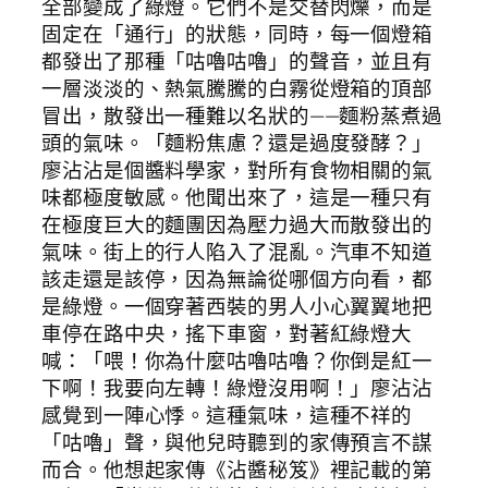
全部變成了綠燈。它們不是交替閃爍，而是
固定在「通行」的狀態，同時，每一個燈箱
都發出了那種「咕嚕咕嚕」的聲音，並且有
一層淡淡的、熱氣騰騰的白霧從燈箱的頂部
冒出，散發出一種難以名狀的——麵粉蒸煮過
頭的氣味。「麵粉焦慮？還是過度發酵？」
廖沾沾是個醬料學家，對所有食物相關的氣
味都極度敏感。他聞出來了，這是一種只有
在極度巨大的麵團因為壓力過大而散發出的
氣味。街上的行人陷入了混亂。汽車不知道
該走還是該停，因為無論從哪個方向看，都
是綠燈。一個穿著西裝的男人小心翼翼地把
車停在路中央，搖下車窗，對著紅綠燈大
喊：「喂！你為什麼咕嚕咕嚕？你倒是紅一
下啊！我要向左轉！綠燈沒用啊！」廖沾沾
感覺到一陣心悸。這種氣味，這種不祥的
「咕嚕」聲，與他兒時聽到的家傳預言不謀
而合。他想起家傳《沾醬秘笈》裡記載的第