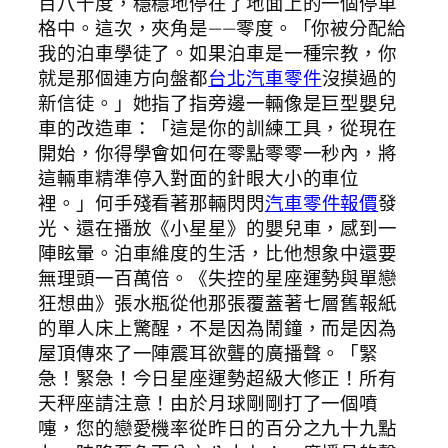
百八十度，穩穩地停在了地面上的一個停車
格中。這次，夾角是——零度。「你被分配給
我的泊車學徒了。如果泊車是一種宗教，你
就是那個連方向盤都
台北汽車零件
沒摸過的
新信徒。」她指了指旁邊一輛像是巨型嬰兒
車的改造車：「這是你的訓練工具，從現在
開始，你得學會如何在零點零零一秒內，將
這輛車精準停入對面的針眼大小的車位
裡。」何手殘看著那輛閃閃
汽車零件報價
發
光、還在播放《小星星》的嬰兒車，感到一
陣眩暈。泊車維度的生活，比他想象中還要
無理頭一百萬倍。《失控的星座運勢與單戀
狂想曲》張水瓶從他那張覆蓋著七層舊報紙
的單人床上驚醒，不是因為鬧鐘，而是因為
屋頂傳來了一陣震耳欲聾的廣播聲。「緊
急！緊急！今日星座運勢超級大修正！所有
天秤座請注意！由於月球剛剛打了一個噴
嚏，您的戀愛機率從昨日的百分之九十九點