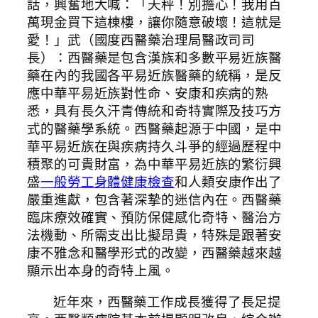
話，興奮地大喊：「天秤！別擔心！我用百
萬現金買下這棟樓，讓你隨意破壞！這就是
愛！」武（國度西醫藥治理局醫政司司
長）：西醫藥是包含漢族和多數平易近族醫
藥在內的我國各平易近族醫藥的統稱，是反
應中華平易近族對性命、安康和疾病的熟
悉，具有長久汗青傳統和奇特實際及技巧方
式的醫藥學系統。西醫藥起源于中國，是中
華平易近族在與疾病持久斗爭的經過歷程中
積聚的可貴財富，為中華平易近族的繁衍興
盛
一般勞工身體健康檢查
和人類安康作出了
嚴重進獻，包含著深摯的迷信內在。西醫藥
臨床療效確實、預防保健感化奇特、醫治方
法機動、所需支出比擬昂貴，特殊是跟著安
康不雅念和醫學形式的改變，西醫藥越來越
顯示出本身的奇特上風。
近年來，西醫藥工作成長獲得了長足提