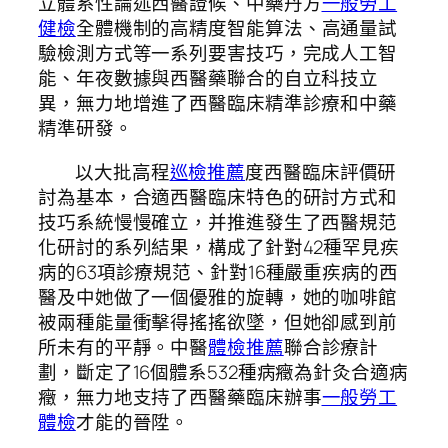
立體系性論述西醫證候、中藥丹方
一般勞工
健檢
全體機制的高精度智能算法、高通量試
驗檢測方式等一系列要害技巧，完成人工智
能、年夜數據與西醫藥聯合的自立科技立
異，無力地增進了西醫臨床精準診療和中藥
精準研發。
以大批高程
巡檢推薦
度西醫臨床評價研
討為基本，合適西醫臨床特色的研討方式和
技巧系統慢慢確立，并推進發生了西醫規范
化研討的系列結果，構成了針對42種罕見疾
病的63項診療規范、針對16種嚴重疾病的西
醫及中她做了一個優雅的旋轉，她的咖啡館
被兩種能量衝擊得搖搖欲墜，但她卻感到前
所未有的平靜。中醫
體檢推薦
聯合診療計
劃，斷定了16個體系532種病癥為針灸合適病
癥，無力地支持了西醫藥臨床辦事
一般勞工
體檢
才能的晉陞。