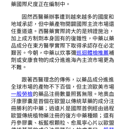
藥國際尺度正在編制中。
固然西醫藥辦事遭到越來越多的國度和
地域承認，但中藥產物開闢國際主流市場還
任重道遠。西醫藥實際誇大的是辨證施治，
加上成方制劑本身固有的復雜性，中藥以藥
品成分在東方醫學實際下取得承認存在必定
艱苦。今朝，中藥以炊事彌
巡迴體檢推薦
補
劑或安康食物的成分進進海內主流市場更為
不難。
跟著西醫理念的傳佈，以藥品成分進進
全球市場的產物不下百個，但主流歐美市場
一般勞檢
的藥品注冊數量照舊無限。地奧血
汗康膠囊是首個在歐盟以傳統草藥的成分注
冊勝利的中藥；逍遠片是國際首例經由過程
歐盟傳統植物藥注冊的復方中藥種類；還有
丹參膠囊、板藍根顆粒、愈風寧心片以歐盟