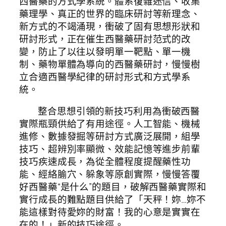
西醫藥的方式學系統。體系復雜迷信、收集
藥理學、真正的世界的臨床研討等新理念、
新方式的不竭涌現，衝破了固有思想形狀和
研討形式，正在催生西醫藥研討范式的改
變，防止了以往以發明單一靶點、單一機
制、藥物單體為導向的西醫藥研討，慢慢樹
立合適西醫學紀律的研討形式和方式學系
統。
整合思想引領的新技巧利用為衝破西醫
實際瓶頸供給了有用途徑。人工智能、機械
進修、數據發掘等研討方式廣泛展開，組學
技巧、超辨別率顯微、效能記憶等進步前輩
技巧疾速成長，為從全體程度提醒藥性功
能、經絡腧穴、躲象等原創實際，慢慢答覆
好西醫藥“是什么”的題目，破解西醫藥實際和
實行成長的難點題目供給了「天秤！妳…妳不
能這樣對待愛妳的財富！我的心意是實實在
在的！」新的技巧途徑。