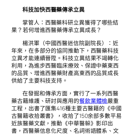
科技加快西醫藥傳承立異
掌管人：西醫藥科研立異獲得了哪些結
果？若何增進西醫藥傳承立異成長？
楊洪軍（中國西醫迷信院副院長）：近
年來，在多部分的協同推動下，西醫藥科技
立異才能連續晉陞。科技立異結果不竭轉化
利用，為進步西醫臨床療效、保證中藥東西
的品質、增進西醫藥財產高東西的品質成長
供給了主要科技支持。
在發掘和傳承方面，實行了一系列西醫
藥古籍維護、研討與應用的
餐飲業體檢
嚴重
工程，出書了匯集416種主要古醫籍的《中國
古醫籍收拾叢書》，收拾了150余部多數平易
近族醫藥文獻，推動《中華醫躲》影印出
書，西醫藥信息化尺度、名詞術語體系、文