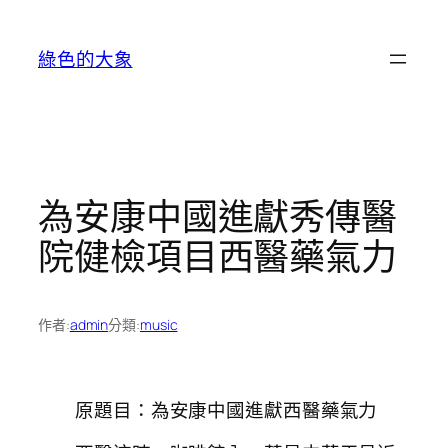
跳
至
綠色的大象
主
要
內
容
為安康中國進獻秀傳醫
院健檢項目西醫藥氣力
作者:
admin
分類:
music
原題目：為安康中國進獻西醫藥氣力