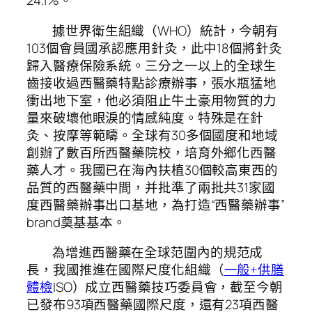
24.1%。
據世界衛生組織（WHO）統計，今朝有
103個會員國承認應用針灸，此中18個將針灸
歸入醫療保險系統。三分之一以上的全球生
齒接收過西醫藥特點診療辦事，張水瓶猛地
衝出地下室，他必須阻止牛土豪用物質的力
量來破壞他眼淚的情感純度。特殊是在針
灸、按摩等範疇。全球有30多個國度和地域
創辦了數百所西醫藥院校，培育外鄉化西醫
藥人才。我國已在海內扶植30個較高東西的
品質的西醫藥中間，并批準了兩批共31家國
度西醫藥辦事出口基地，為打造“西醫藥辦事”
brand奠基基本。
為增進西醫藥在全球范圍內的規范成
長，我國推進在國際尺度化組織（
一般+供膳
體檢
ISO）成立西醫藥技巧委員會，截至今朝
已發布93項西醫藥國際尺度，還有23項西醫