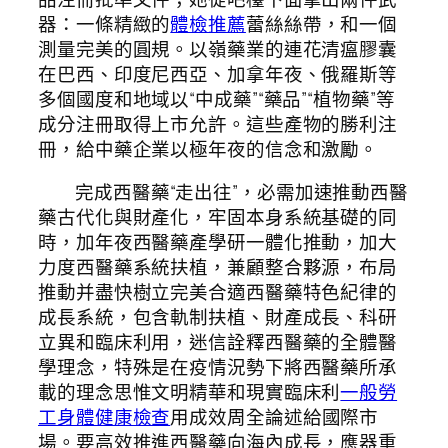
器：一條精緻的
體檢推薦
蕾絲絲帶，和一個
測量完美的圓規。以嶺藥業的連花清瘟膠囊
在巴西、印度尼西亞、加拿年夜、俄羅斯等
多個國度和地域以“中成藥”“藥品”“植物藥”等
成分注冊取得上市允許。這些產物的勝利注
冊，給中藥企業以極年夜的信念和激勵。
完成西醫藥“走出往”，必需加速推動西醫
藥古代化與財產化，牢固本身系統基礎的同
時，加年夜西醫藥產學研一體化推動，加大
力度西醫藥系統扶植，兼顧整合夥源，布局
推動并盡快樹立完美合適西醫藥特色紀律的
成長系統，包含軌制扶植、財產成長、科研
立異和臨床利用，迷信詮釋西醫藥的全體醫
學理念，特殊是在疫情況勢下將西醫藥所承
載的理念思惟文明精華和現實臨床利
一般勞
工身體健康檢查
用成效周全論述給國際市
場。要高效推進西醫藥向海內成長，應器重