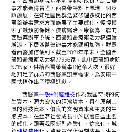
高。西醫類病院基本前提顯明改良，綜合辦
事才能獲得晉陞，西醫藥特點上風進一個步
驟施展，在知足國民群浩繁條理多樣化的西
醫藥辦事需求方面施展了主要感化，慢慢摸
索了融預防保健、疾病醫治、康復為一體的
西醫藥辦事系統。西醫類醫療衛活力構連續
增添，下層西醫藥辦事才能顯明加強，群眾
看西醫加倍便利。截至2021年年末，全國西
醫類醫療衛活力構77336家，此中西醫類病院
5715家，供給西醫藥辦事11億余人次，很好
地知足了群眾的西醫藥辦事需求，為安康中
國扶植作出了積極進獻。
西醫藥
一般+供膳體檢
作為我國奇特的衛
生資本、潛力宏大的經濟資本、具有原創上
風的科技資本、優良的文明資本和主要的生
態資本，在經濟社會成長中施展著日益主要
的感化。跟著我國新型產業化、信息化、城
鎮
健檢費用
化、農業古代化深刻成長，生齒