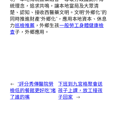
統理念，追求共鳴，讓本地當局及大眾清
楚、認知、接收西醫藥文明。文明“外鄉化”的
同時推進財產“外鄉化”，應用本地資本、休息
力
巡檢推薦
，外鄉生孩
一般勞工身體健康檢
查
子，外鄉應用。
←
“評分秀傳醫院勞
下班到九宮格聚會送
檢低的餐館更好吃”堵
孩子上課，放工接孩
了誰的嘴
子回家
→