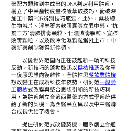
藥配方顆粒到中成藥的DNA判定利用體系，
樹立了中藥產物痕量核酸萃取技巧，衝破深
加工中藥PCR辨別技巧瓶頸。此外，桑枝總
生物堿片、淫羊藿素軟膠囊等立異中藥，“抗
疫三方”清肺排毒顆粒、化濕敗毒顆粒、宣肺
敗毒顆粒，以及散冷化濕顆粒獲批上市，中
藥新藥創制獲得新停頓。
以後世界范圍內正在鼓起新一輪的科技
反動，新技巧的蓬勃鼓起以
健檢推薦
及從單
一復原思想向復雜性、全體性思
餐飲業體檢
想改變正在成為科技年夜勢，研討范
一般勞
工體檢
式改變與整合思想引領的新技巧利
用，為體系創立合適西醫藥的方式學系統供
給了新的契機，為西醫藥立異以及中中醫聯
合成長供給了機會。
捉住研討范式改變契機，體系創立合適