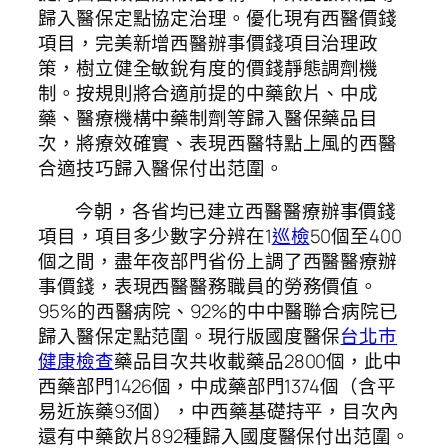
歸入醫保定點協定治理。優化現有西醫價錢
項目，完美新增西醫辦事價錢項目治理政
策，樹立健全敏銳有度的價錢靜態調劑機
制。按規則將合適前提的中藥飲片、中成
藥、醫療機構中藥制劑等歸入醫保藥品目
次，將療效確實、表現西醫特點上風的西醫
合適技巧歸入醫保付出范圍。
今朝，各省均已建立西醫醫療辦事價錢
項目，項目多少數字分辨在1
巡檢
50個至400
個之間，盡年夜部門省份上調了西醫醫療辦
事價錢，表現西醫醫務職員的勞務價值。
95%的西醫病院、92%的中中醫聯合病院已
歸入醫保定點范圍。現行版國度醫保
台北巿
健康檢查
藥品目次共收載藥品2800個，此中
西藥部門1426個，中成藥部門1374個（含平
易近族藥93個），中西藥基礎持平，目次內
還有中藥飲片892種歸入國度醫保付出范圍。