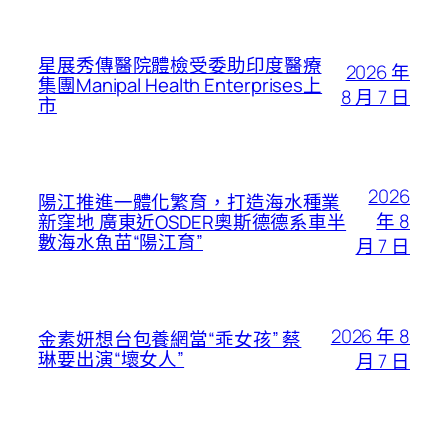
星展秀傳醫院體檢受委助印度醫療
2026 年
集團Manipal Health Enterprises上
8 月 7 日
市
2026
陽江推進一體化繁育，打造海水種業
年 8
新窪地 廣東近OSDER奧斯德德系車半
數海水魚苗“陽江育”
月 7 日
2026 年 8
金素妍想台包養網當“乖女孩” 蔡
琳要出演“壞女人”
月 7 日