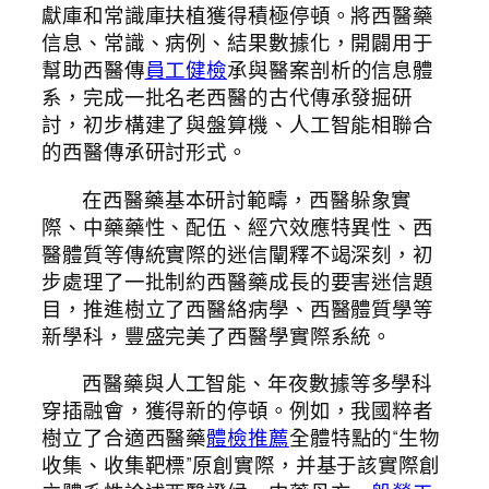
獻庫和常識庫扶植獲得積極停頓。將西醫藥
信息、常識、病例、結果數據化，開闢用于
幫助西醫傳
員工健檢
承與醫案剖析的信息體
系，完成一批名老西醫的古代傳承發掘研
討，初步構建了與盤算機、人工智能相聯合
的西醫傳承研討形式。
在西醫藥基本研討範疇，西醫躲象實
際、中藥藥性、配伍、經穴效應特異性、西
醫體質等傳統實際的迷信闡釋不竭深刻，初
步處理了一批制約西醫藥成長的要害迷信題
目，推進樹立了西醫絡病學、西醫體質學等
新學科，豐盛完美了西醫學實際系統。
西醫藥與人工智能、年夜數據等多學科
穿插融會，獲得新的停頓。例如，我國粹者
樹立了合適西醫藥
體檢推薦
全體特點的“生物
收集、收集靶標”原創實際，并基于該實際創