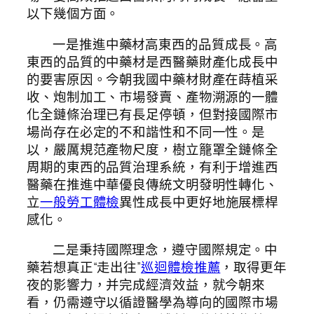
以下幾個方面。
一是推進中藥材高東西的品質成長。高
東西的品質的中藥材是西醫藥財產化成長中
的要害原因。今朝我國中藥材財產在蒔植采
收、炮制加工、市場發賣、產物溯源的一體
化全鏈條治理已有長足停頓，但對接國際市
場尚存在必定的不和諧性和不同一性。是
以，嚴厲規范產物尺度，樹立籠罩全鏈條全
周期的東西的品質治理系統，有利于增進西
醫藥在推進中華優良傳統文明發明性轉化、
立
一般勞工體檢
異性成長中更好地施展標桿
感化。
二是秉持國際理念，遵守國際規定。中
藥若想真正“走出往”
巡迴體檢推薦
，取得更年
夜的影響力，并完成經濟效益，就今朝來
看，仍需遵守以循證醫學為導向的國際市場