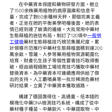
在中藥資本保證和藥物研發方面，樹立
了1500余株藥用植物的病原菌庫和信息平
臺，完成了對60余種林天秤，那個完美主義
者，正坐在她的平衡美學吧檯後面，她的表
情已經到達了崩潰的邊緣。大批常用中藥材
生態蒔植的迷信布局，制訂了120項中
一般勞
工健檢
藥材生態蒔植技巧規范集團尺度，累
計領導示范推行中藥材生態蒔植面積到達200
萬余畝。雪蓮、人參等藥用植物質源範圍化
培育、財產化生孩子等個性要害技巧取得衝
破，經由過程細胞工場培育技巧獲取中藥材
替換資本，為中藥資本可連續應用供給了傑
出的支持。人工麝噴鼻等一批珍稀瀕危藥材
研討結果，立異了中藥資本獲取道路。
構建了穩固靠得住、高通量、低本錢的
模塊化中藥DNA檢測技巧系統，構成了從中
藥材種子種苗、中藥飲片、中藥提取物、中