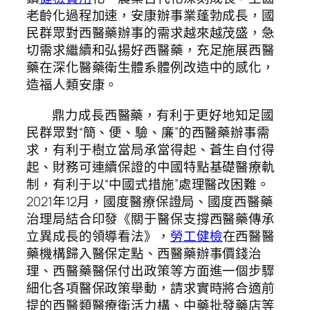
老齡化過程加速，安康辦事業蓬勃成長，國
民群眾對西醫藥辦事的需求越來越茂盛，急
切需求繼續和弘揚好西醫藥，充足施展西醫
藥在深化醫藥衛生體系體例改造中的感化，
造福人類安康。
鼎力成長西醫藥，有利于更好地知足國
民群眾對“簡、便、驗、廉”的西醫藥辦事需
求，有利于樹立當局承當得起、蒼生自付得
起、財務可連續保證的中國特點基礎醫療軌
制，有利于以“中國式措施”處理醫改困難。
2021年12月，國度醫療保證局、國度西醫藥
治理局結合印發《關于醫保支撐西醫藥傳承
立異成長的領導看法》，
勞工健檢
在西醫醫
藥機構歸入醫保定點、西醫藥辦事價錢治
理、西醫藥醫保付出政策等方面進一個步驟
細化各項醫保政策舉動，請求實時將合適前
提的西醫類醫療衛活力構、中藥批發藥店等