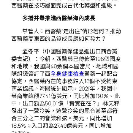
西醫藥在技巧層面完成古代化轉型和進級。
多措并舉推進西醫藥海內成長
掌管人：西醫藥“走出往”情形若何？推動
西醫藥高東西的品質成長應如何發力？
孟冬平（中國醫藥保健品進出口商會黨
委書記）：今朝，西醫藥已傳佈至196個國度
和地域，我國與40余個本國當局、地域和國
際組織簽訂了西
全身健康檢查
醫藥一起配合
協定，西醫藥內在的事務歸入16個不受拘束
商業協議。海關統計顯示，2021年，我國中
藥商業總額77.41億美元，同比增加19.1%。此
中，出口額為50.01億「實實在在？」林天秤
發出了一聲冷笑，這聲冷笑的尾音甚至都符
合三分之二的音樂和弦。美元，同比增加
16.5%；入口額為27.40億美元，同比增加