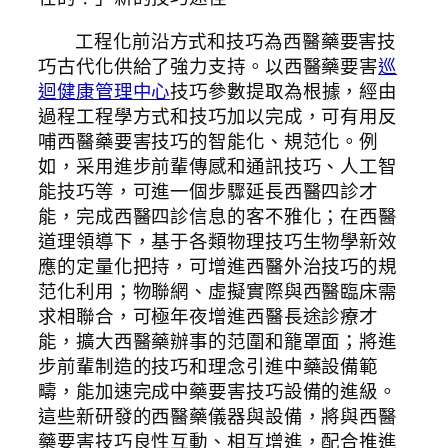
工程化前沿方式和技巧為西醫藥要害技
巧古代化供給了強力支持。以西醫藥要害
巡
迴健康管理中心
技巧參數提取為根據，經由
過程工程學方式和技巧加以完成，可有用反
哺西醫藥要害技巧的智能化、規范化。例
如，采用進步前輩傳感和通訊技巧、人工智
能技巧等，可進一個步驟延長西醫四診才
能，完成西醫四診信息的客不雅化；在西醫
道理領導下，基于各類物理技巧生物學新效
應的定量化把持，可增進西醫外治技巧的規
范化利用；物聯網、虛擬實際與西醫臨床需
求相聯合，可極年夜增進西醫長途診療才
能，擴大西醫藥辦事的范圍和籠罩面；將進
步前輩制造的技巧和理念引進中藥設備範
疇，能加速完成中藥要害技巧設備的進級。
這些新研發的西醫藥儀器與設備，將與西醫
藥要害技巧良性互動、相互增進，配合推進