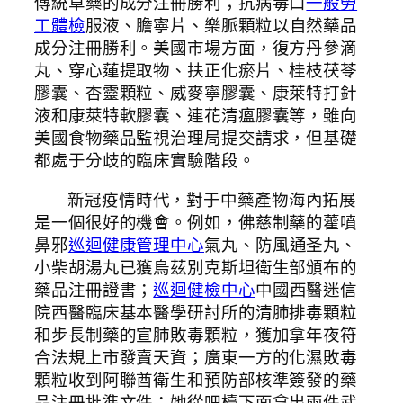
傳統草藥的成分注冊勝利；抗病毒口
一般勞
工體檢
服液、膽寧片、樂脈顆粒以自然藥品
成分注冊勝利。美國市場方面，復方丹參滴
丸、穿心蓮提取物、扶正化瘀片、桂枝茯苓
膠囊、杏靈顆粒、威麥寧膠囊、康萊特打針
液和康萊特軟膠囊、連花清瘟膠囊等，雖向
美國食物藥品監視治理局提交請求，但基礎
都處于分歧的臨床實驗階段。
新冠疫情時代，對于中藥產物海內拓展
是一個很好的機會。例如，佛慈制藥的藿噴
鼻邪
巡迴健康管理中心
氣丸、防風通圣丸、
小柴胡湯丸已獲烏茲別克斯坦衛生部頒布的
藥品注冊證書；
巡迴健檢中心
中國西醫迷信
院西醫臨床基本醫學研討所的清肺排毒顆粒
和步長制藥的宣肺敗毒顆粒，獲加拿年夜符
合法規上市發賣天資；廣東一方的化濕敗毒
顆粒收到阿聯酋衛生和預防部核準簽發的藥
品注冊批準文件；她從吧檯下面拿出兩件武