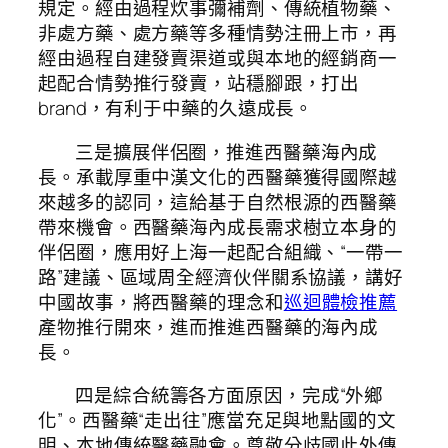
規定。經由過程炊事彌補劑、傳統植物藥、
非處方藥、處方藥等多種情勢注冊上市，再
經由過程自建發賣渠道或與本地的經銷商一
起配合情勢推行發賣，站穩腳跟，打出
brand，有利于中藥的久遠成長。
三是擴展伴侶圈，推進西醫藥海內成
長。承載厚重中漢文化的西醫藥獲得國際越
來越多的認同，這給基于自然根源的西醫藥
帶來機會。西醫藥海內成長需求樹立本身的
伴侶圈，應用好上海一起配合組織、“一帶一
路”建議、區域周全經濟伙伴關系協議，講好
中國故事，將西醫藥的理念和
巡迴體檢推薦
產物推行開來，進而推進西醫藥的海內成
長。
四是綜合統籌各方面原因，完成“外鄉
化”。西醫藥“走出往”應當充足與地點國的文
明、本地傳統醫藥融會。尊敬分歧國此外傳