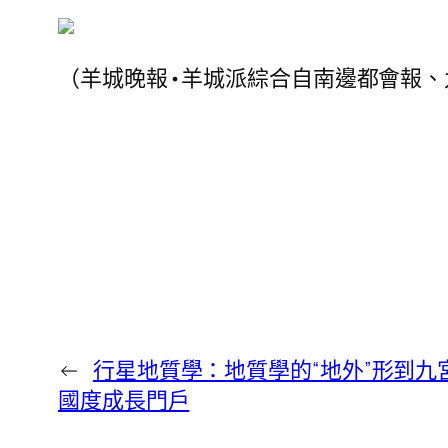
（羊城晚報•羊城派綜合自南邊都會報、
←
行星地質學：地質學的“地外”形到九
國度成長門戶