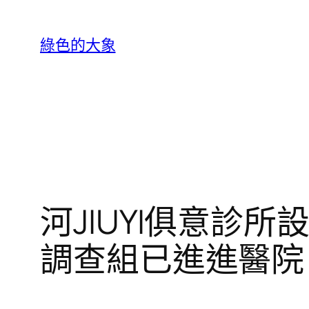
跳
至
綠色的大象
主
要
內
容
河JIUYI俱意診
調查組已進進醫院