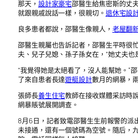
那天，
設計家豪宅
邵醫生給焦密斯的丈夫
就跟親戚說話一樣，很親切。
退休宅設
良多患者都說，邵醫生像親人，
老屋翻
邵醫生親屬也告訴記者，邵醫生平時很忙
夫、兒子兒媳、孫子孫女在，“她丈夫也
“我覺得她是太絕看了，沒人能幫她。”
了來自患者長達
遊艇設計
數月的網暴，
張師長
養生住宅
教師在接收媒體采訪時說
網暴賬號展開調查。
8月6日，記者致電邵醫生生前報警的派
未接通，還有一個號碼為空號。隨后，