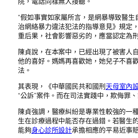
院，電話同樣無人接聽。
“假如事實如家屬所言，是網暴導致醫生
治網絡暴力違法犯法的指導意見》規定
重后果，社會影響惡劣的，應當認定為
陳貞說，在本案中，已經出現了被害人自
他的喜好。媽媽再喜歡她，她兒子不喜
法。
其表現，《中華國民共和國刑
天母室內
“公訴”案件。而在司法實踐中，欺侮罪、
陳貞強調，醫療糾紛是專業性較強的一
生在診療過程中能否存在過錯。若醫生
能夠
身心診所設計
承擔相應的平易近事