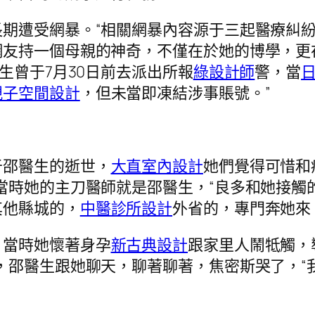
期遭受網暴。“相關網暴內容源于三起醫療糾
網友持一個母親的神奇，不僅在於她的博學，更
生曾于7月30日前去派出所報
綠設計師
警，當
親子空間設計
，但未當即凍結涉事賬號。”
于邵醫生的逝世，
大直室內設計
她們覺得可惜和
當時她的主刀醫師就是邵醫生，“良多和她接觸
其他縣城的，
中醫診所設計
外省的，專門奔她來
，當時她懷著身孕
新古典設計
跟家里人鬧牴觸，
，邵醫生跟她聊天，聊著聊著，焦密斯哭了，“