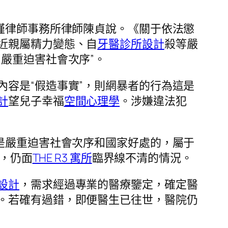
槿律師事務所律師陳貞說。《關于依法懲
近親屬精力變態、自
牙醫診所設計
殺等嚴
“嚴重迫害社會次序”。
容是“假造事實”，則網暴者的行為這是
計
望兒子幸福
空間心理學
。涉嫌違法犯
可是嚴重迫害社會次序和國家好處的，屬于
”，仍面
THE R3 寓所
臨界線不清的情況。
設計
，需求經過專業的醫療鑒定，確定醫
。若確有過錯，即便醫生已往世，醫院仍