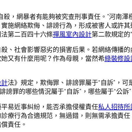
自殺，網暴者有能夠被究查刑事責任。”河南澤
，實施網絡欺侮、誹謗行為，形成被害人或許其
刑法第二百四十六條
禪風室內設計
第二款規定的
殺、社會影響惡劣的損害后果。若網絡傳播的內
歡她又有什麼用呢？作為母親，當然希
綠裝修設
設計
法》規定，欺侮罪、誹謗罪屬于“自訴”，
誹謗罪的哪些情況屬于“自訴”，哪些屬于“公訴
種平易近事糾紛，能否承擔侵權責任
私人招待所
的診療行為合適規范，無過錯，則無需承擔責任
賠償責任。