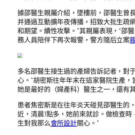
據邵醫生親屬介紹，墜樓前，邵醫生曾長
并通過互動擴年夜傳播，招致大批生疏
和期望。續性攻擊。”其親屬表現，“邵醫
務人員陪伴下再次報警，警方隨后立案
多名邵醫生接生過的產婦告訴記者，對
心。”胡密斯往年年末在這家醫院生產，
她是最好的（婦產科）醫生之一，還有
患者焦密斯是在往年炎天碰見邵醫生的
近，清晨1點多，她前來就診。做檢查時
生對我那么
會所設計
關心。”