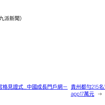
九派新聞）
宮格見證式_中國成長門戶網－
貴州都勻215
app17萬元
→