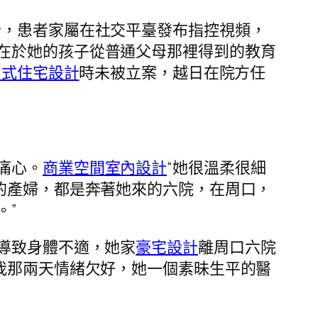
紛，患者家屬在社交平臺發布指控視頻，
在於她的孩子從普通父母那裡得到的教育
日式住宅設計
時未被立案，越日在院方任
痛心。
商業空間室內設計
“她很溫柔很細
的產婦，都是奔著她來的六院，在周口，
。”
導致身體不適，她家
豪宅設計
離周口六院
我那兩天情緒欠好，她一個素昧生平的醫