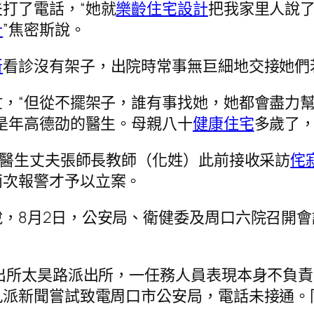
打了電話，“她就
樂齡住宅設計
把我家里人說
計
”焦密斯說。
新
看診沒有架子，出院時常事無巨細地交接她們
，“但從不擺架子，誰有事找她，她都會盡力
是年高德劭的醫生。母親八十
健康住宅
多歲了，
邵醫生丈夫張師長教師（化姓）此前接收采訪
侘
兩次報警才予以立案。
，8月2日，公安局、衛健委及周口六院召開
出所太昊路派出所，一任務人員表現本身不負
九派新聞嘗試致電周口市公安局，電話未接通。