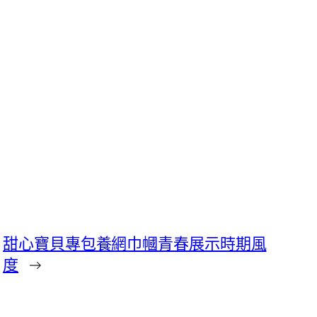
甜心寶貝專包養網巾幗青春展示時期風
度
→