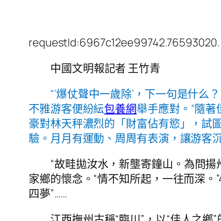
requestId:6967c12ee99742.76593020.
中國文明報記者 王竹青
“‘爆仗聲中一歲除’，下一句是什么
不雅游客便紛紜
包養網
舉手應對。“隨著
豪對林天秤濃烈的「財富佔有慾」，試
驗。月月有運動、周周有表演，讓游客沉
“故畦拋汝水，新壟寄鐘山。為問揚
家鄉的懷念。“情不知所起，一往而深。”
四夢”……
江西撫州古稱“臨川”，以“佳人之