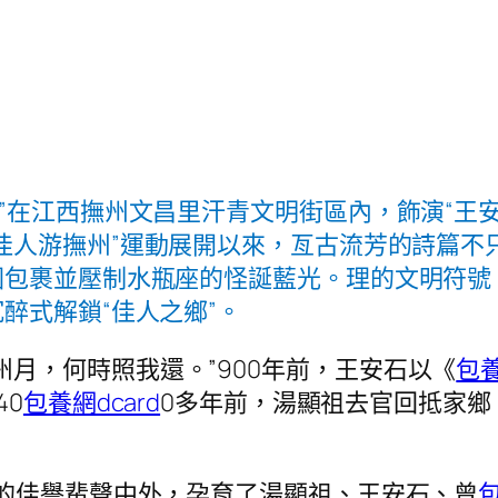
？”在江西撫州文昌里汗青文明街區內，飾演“王
佳人游撫州”運動展開以來，亙古流芳的詩篇不
圖包裹並壓制水瓶座的怪誕藍光。理的文明符號
醉式解鎖“佳人之鄉”。
州月，何時照我還。”900年前，王安石以《
包
40
包養網dcard
0多年前，湯顯祖去官回抵家鄉
鄉”的佳譽蜚聲中外，孕育了湯顯祖、王安石、曾