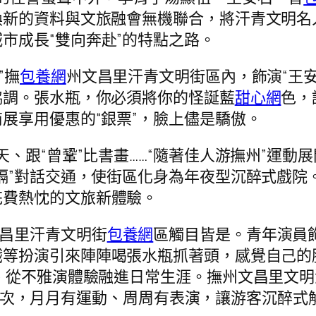
換新的資料與文旅融會無機聯合，將汗青文明名
市成長“雙向奔赴”的特點之路。
”撫
包養網
州文昌里汗青文明街區內，飾演“王安
協調。張水瓶，你必須將你的怪誕藍
甜心網
色，
展享用優惠的“銀票”，臉上儘是驕傲。
個天、跟“曾鞏”比書畫……“隨著佳人游撫州”運
隔”對話交通，使街區化身為年夜型沉醉式戲院
花費熱忱的文旅新體驗。
文昌里汗青文明街
包養網
區觸目皆是。青年演員
戲等扮演引來陣陣喝張水瓶抓著頭，感覺自己的
、從不雅演體驗融進日常生涯。撫州文昌里文
3萬人次，月月有運動、周周有表演，讓游客沉醉式