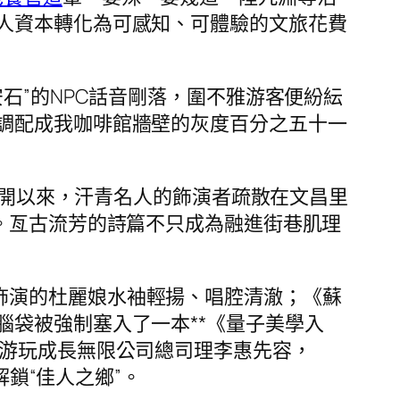
人資本轉化為可感知、可體驗的文旅花費
石”的NPC話音剛落，圍不雅游客便紛紜
調配成我咖啡館牆壁的灰度百分之五十一
動展開以來，汗青名人的飾演者疏散在文昌里
。亙古流芳的詩篇不只成為融進街巷肌理
飾演的杜麗娘水袖輕揚、唱腔清澈；《蘇
腦袋被強制塞入了一本**《量子美學入
明游玩成長無限公司總司理李惠先容，
解鎖“佳人之鄉”。