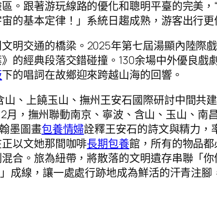
驗區。跟著游玩線路的優化和聰明平臺的完美，
宇宙的基本定律！」系統日趨成熟，游客出行更
文明交通的橋梁。2025年第七屆湯顯內陸際
》的經典段落交錯碰撞。130余場中外優良戲劇
板
下的唱詞在故鄉迎來跨越山海的回響。
含山、上饒玉山、撫州王安石國際研討中間共建
5年12月，撫州聯動南京、寧波、含山、玉山、
以翰墨圖畫
包養情婦
詮釋王安石的詩文與精力，
在正以文她那間咖啡
長期包養
館，所有的物品都
例混合。旅為紐帶，將散落的文明遺存串聯「你
*！」成線，讓一處處行跡地成為鮮活的汗青注