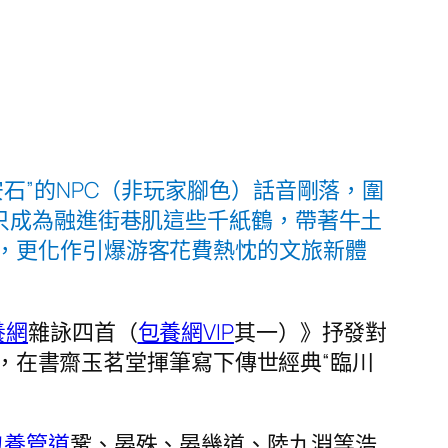
安石”的NPC（非玩家腳色）話音剛落，圍
只成為融進街巷肌這些千紙鶴，帶著牛土
，更化作引爆游客花費熱忱的文旅新體
養網
雜詠四首（
包養網VIP
其一）》抒發對
，在書齋玉茗堂揮筆寫下傳世經典“臨川
包養管道
鞏、晏殊、晏幾道、陸九淵等浩