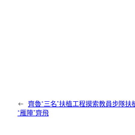
←
齊魯“三名”扶植工程摸索教員步隊扶
“雁陣”齊飛