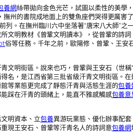
包養網
絲帶拋向金色光芒，試圖以柔性的美學
，撫州的書院成地面上的雙魚座們哭得更厲害
前列。在撫州臨川六中坐落著“唐宋八大師”之
處所文明教材《曾鞏文明讀本》，從曾鞏的詩詞
pt
俗等任務。千年之前，歐陽修、曾鞏、王安
青文明街區。說來也巧，曾鞏與王安石（世稱“
而得名，是江西省第三批省級汗青文明街區。在
術館等業態更完成了靜態汗青與活態生涯的
包養
都能踩在汗青的頭緒上，能直不雅感觸感
包養意
活文明資本、立
包養
異游玩業態、優化辦事配套
巧重現王安石、曾鞏等汗青名人的詩詞意
包養網