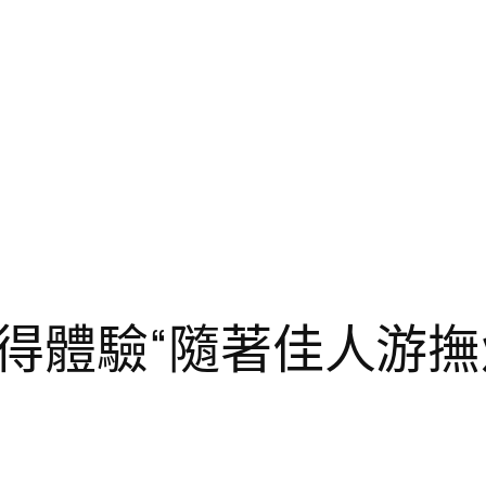
得體驗“隨著佳人游撫