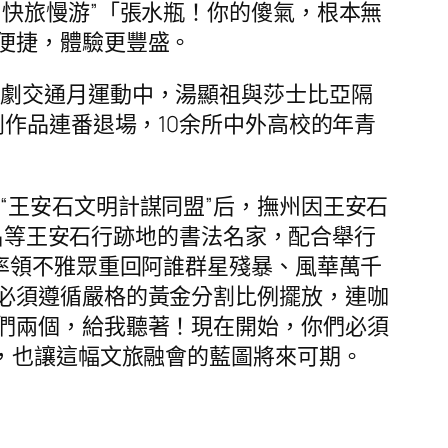
“快旅慢游”「張水瓶！你的傻氣，根本無
便捷，體驗更豐盛。
戲劇交通月運動中，湯顯祖與莎士比亞隔
作品連番退場，10余所中外高校的年青
“王安石文明計謀同盟”后，撫州因王安石
南昌等王安石行跡地的書法名家，配合舉行
率領不雅眾重回阿誰群星殘暴、風華萬千
必須遵循嚴格的黃金分割比例擺放，連咖
們兩個，給我聽著！現在開始，你們必須
腳，也讓這幅文旅融會的藍圖將來可期。