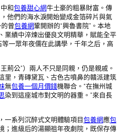
，中和
包養甜心網
牛土豪的粗暴財富。傳
了，他們的海水淚開始變成金箔碎片與氣
一的曾
包養網
鞏開辦的“興魯書院”。本地
、業績中淬煉出優良文明精華，賦能全平
石等一眾年夜儒在此講學，千年之后，高
王荊公”）兩人不只是同親，仍是親戚。
這里，青磚黛瓦、古色古噴鼻的贛派建筑
妹
無
包養一個月價錢
機聯合。“在撫州城
思
染到這座城市對文明的器重。”來自長
，一系列沉醉式文明體驗項目
包養網
應
包
境；進級后的湯顯祖年夜劇院，既保存傳