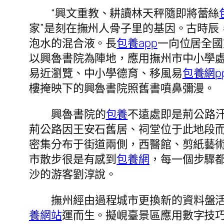
“興文重教、耕讀林天秤隨即將蕾絲
家”是刻在撫州人骨子里的基因。古時辰
泡水的混合液。長
包養app
一向位居全國
以興魯書院為陣地，應用撫州市中小學
易近瀏覽、中小學德育、移風易
包養網p
樓掩映下的興魯書院照舊書噴鼻彌漫。
興魯書院的
包養
不遠處即是荊公路汗
荊公路因王安石舊居、祠堂位于此地段
密集分布于街道兩側，西醫館、剪紙藝
市散步很是有感到
包養網
，每一個步驟
沙的游客劉淳說。
撫州經由過程城市更換新的資料盤
養網站
運而生。擬峴臺景區應用數字技