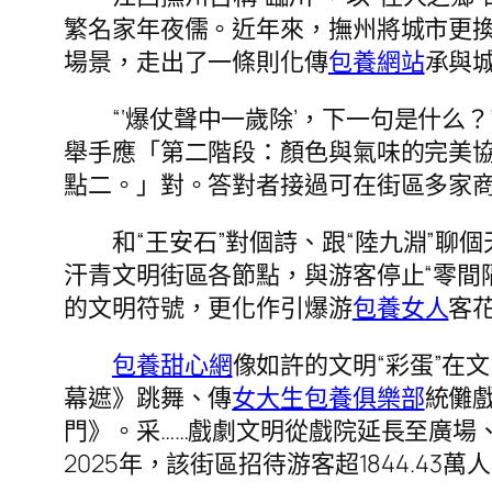
繁名家年夜儒。近年來，撫州將城市更
場景，走出了一條則化傳
包養網站
承與城
“‘爆仗聲中一歲除’，下一句是什么？
舉手應「第二階段：顏色與氣味的完美
點二。」對。答對者接過可在街區多家商
和“王安石”對個詩、跟“陸九淵”聊
汗青文明街區各節點，與游客停止“零間
的文明符號，更化作引爆游
包養女人
客
包養甜心網
像如許的文明“彩蛋”在
幕遮》跳舞、傳
女大生包養俱樂部
統儺
門》。采……戲劇文明從戲院延長至廣場
2025年，該街區招待游客超1844.4