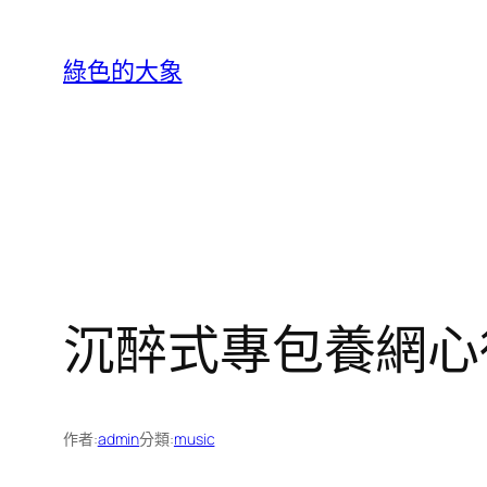
跳
至
綠色的大象
主
要
內
容
沉醉式專包養網心
作者:
admin
分類:
music