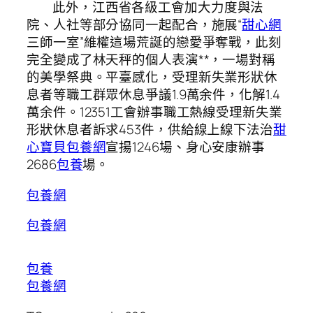
此外，江西省各級工會加大力度與法
院、人社等部分協同一起配合，施展“
甜心網
三師一室”維權這場荒誕的戀愛爭奪戰，此刻
完全變成了林天秤的個人表演**，一場對稱
的美學祭典。平臺感化，受理新失業形狀休
息者等職工群眾休息爭議1.9萬余件，化解1.4
萬余件。12351工會辦事職工熱線受理新失業
形狀休息者訴求453件，供給線上線下法治
甜
心寶貝包養網
宣揚1246場、身心安康辦事
2686
包養
場。
包養網
包養網
包養
包養網