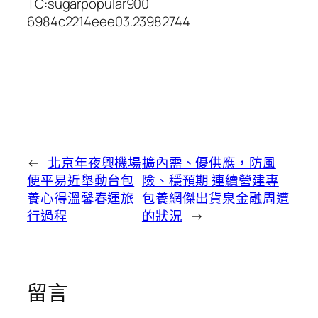
TC:sugarpopular900
6984c2214eee03.23982744
←
北京年夜興機場
擴內需、優供應，防風
便平易近舉動台包
險、穩預期 連續營建專
養心得溫馨春運旅
包養網傑出貨泉金融周遭
行過程
的狀況
→
留言