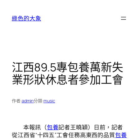
跳
至
綠色的大象
主
要
內
容
江西89.5專包養萬新失
業形狀休息者參加工會
作者:
admin
分類:
music
本報訊（
包養
記者王曉穎）日前，記者
從江西省“十四五”工會任務高東西的品質
包養