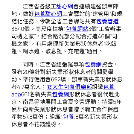
江西省各級工
甜心網
會連續建強辦事陣
地，做好
包養甜心網
工會驛站的“建管用”和規
范化任務，今朝全省工會驛站共有
包養管道
3640個。高尺度扶植1
包養網站
3個“工會辦事
司機之家”，結合路況部分配合打造46個“司
機之家”，有用處理新失業形狀休息者“吃飯
難、喝水難、歇息難、充電難”題目。
同時，江西省總張羅專項
包養網
資金，
發布20條針對新失業形狀休息者的關愛舉
動。舉行僱用會692場，辦事新失業形狀休息
者4.7萬余人；
女大生包養俱樂部
組織
包養
app
661名新失業
包養網
形狀休息者後代赴北
京、南昌等地展開工會夏令營運動；持續5年
累計向新失業形狀休息者贈予職工合作保證
產物57.8萬份；組織1
包養
.8萬名新失業形狀
休息者不花錢體檢。