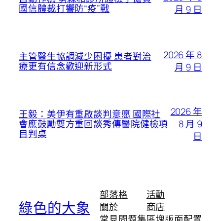
國信體裁打響防“疫”戰
月 9 日
2026 年 8
主管醫生協調減少困擾 患者對治
療更有信念歡迎新形式
月 9 日
2026 年
王毅：美伊有重啟談判意愿 國際社
8 月 9
會應鼓勵雙方重回談秀傳醫院健檢項
目判桌
日
部落格
活動
綠色的大象
關於
商店
常見問題集
區塊版面配置