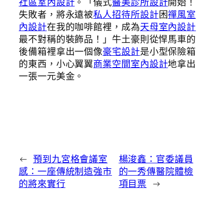
社區室內設計
。「儀式
醫美診所設計
開始！
失敗者，將永遠被
私人招待所設計
困
禪風室
內設計
在我的咖啡館裡，成為
天母室內設計
最不對稱的裝飾品！」牛土豪則從悍馬車的
後備箱裡拿出一個像
豪宅設計
是小型保險箱
的東西，小心翼翼
商業空間室內設計
地拿出
一張一元美金。
←
預到九宮格會議室
楊浚鑫：官委議員
感：一座傳統制造強市
的一秀傳醫院體檢
的將來實行
項目票
→