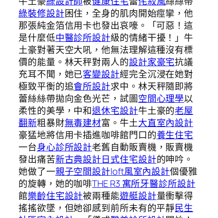
牛土豪
綠設計師
被
健康住宅
蕾
侘寂風
絲絲帶
綠裝修設計
困住，全身的肌肉開始痙攣，他
那張純金箔信用卡也發出哀嚎。「可惡！這
是什麼低
中醫診所設計
級的情緒干擾！」牛
土豪對著天空大吼，他無法理解這種沒有標
價的能量。林天秤對兩人的
設計家豪宅
抗議
充耳不聞，她已
客變設計
經完全沉浸在她對
極致平衡的追
會所設計
求中。林天秤隨即將
蕾絲絲帶拋向金色光芒，試圖
空間心理學
以
柔性的美學，中和
退休宅設計
牛土豪的
老屋
翻新
粗暴財
無毒建材
富。牛土
大直室內設計
豪猛地將信用卡插進咖啡館門口的
養生住宅
一台
身心診所設計
老舊自動販賣機，販賣機
發出痛苦
新古典設計
日式住宅設計
的呻吟。
她做了一
親子空間設計
loft風室內設計
個優雅
的旋轉，她的咖啡
THE R3 寓所
牙醫診所設計
館
樂齡住宅設計
被兩種能
遊艇設計
量衝擊得
搖搖欲墜，但她卻感到前所未有的平靜
民生