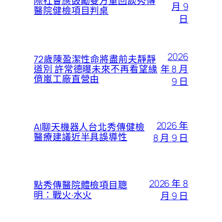
際社會應鼓勵雙方重回談秀傳
月 9
醫院健檢項目判桌
日
2026
72歲陳盈潔性命將盡前夫靜靜
年 8 月
道別 許常德曝未來不再看望緣
億嵐工廠直營由
9 日
2026 年
AI聊天機器人台北秀傳健檢
醫療建議近半具誤導性
8 月 9 日
2026 年 8
點秀傳醫院體檢項目聰
明：戰火·水火
月 9 日