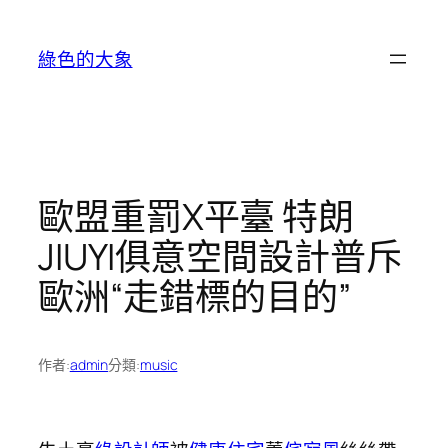
跳
至
綠色的大象
主
要
內
容
歐盟重罰X平臺 特朗
JIUYI俱意空間設計普斥
歐洲“走錯標的目的”
作者:
admin
分類:
music