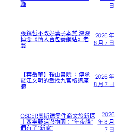
聯
日
張鎬哲不改好漢子本質 深深
2026 年
悼念《情人台包養網站》老
8 月 7 日
婆
【葉岳華】鞍山書院 ：傳承
2026 年
甌江文明的載找九宮格講座
8 月 7 日
體
2026
OSDER奧斯德零件商文旅新探
年 8 月
丨西寧野活潑物園：“年夜貓”
們有了“新家”
7 日