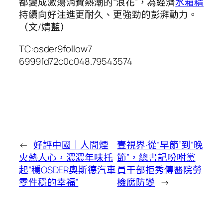
都變成激蕩消費熱潮的“浪花”，為經濟
水箱精
持續向好注進更耐久、更強勁的彭湃動力。
（文/婧藍）
TC:osder9follow7
6999fd72c0c048.79543574
←
好評中國｜人間煙
壹視界·從“早節”到“晚
火熱人心，濃濃年味托
節”，總書記吩咐黨
起“穩OSDER奧斯德汽車
員干部拒秀傳醫院勞
零件穩的幸福”
檢腐防變
→