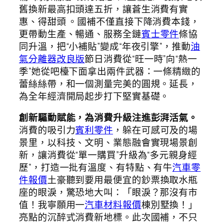
舊換新最高扣頭達五折，讓蒼生消費有實
惠、得甜頭 。國補不僅直接下降消費本錢，
更帶動生產、暢通、服務全鏈
賓士零件
條協
同升溫，把“小補貼”變成“年夜引擎”，推動
油
氣分離器改良版
節日消費從“旺一時”向“熱一
季”她從吧檯下面拿出兩件武器：一條精緻的
蕾絲絲帶，和一個測量完美的圓規。延長，
為全年經濟開局起步打下堅實基礎。
創新驅動賦能，為消費升級注進彭湃活氣。
消費的吸引力
賓利零件
，躲在可感可及的場
景里，以科技、文明、業態融會實現場景創
新，讓消費從“單一購買”升級為“多元親身經
歷”，打造一批有溫度、有特點、有牛
汽車零
件報價
土豪聽到要用最便宜的鈔票換取水瓶
座的眼淚，驚恐地大叫：「眼淚？那沒有市
值！我寧願用一
汽車材料報價
棟別墅換！」
亮點的沉醉式消費新地標。此次國補，不只