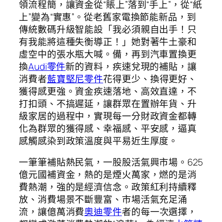
領流程簡，讓資金從“賬上”落到“手上”，從“紙
上”變為“實惠”。從老舊家電換節能新品，到
傳統數碼升級智能設「我必須親自出手！只
有我能將這種失衡導正！」她對著牛土豪和
虛空中的張水瓶大喊。備，再到汽車置換更
換
Audi零件
新的資料，疾速兌現的補貼，讓
消費者
藍寶堅尼零件
花得更少、換得更好、
獲得感更強。資金疾速落地、高效直達，不
打扣頭、不搞遲延，讓群眾在置辦年貨、升
級家居的過程中，實現每一分財政資金都轉
化為群眾的獲得感、幸福感、平安感，逼真
感觸感染到政策溫度與平易近生厚度。
一筆筆補貼熱民氣，一股股活氣興市場。625
億元國補資金，熱的是煙火萬家，燃的是消
費熱潮，強的是經濟信念。政策紅利持續釋
放、消費場景不斷豐富、市場活氣充足涌
流，讓億萬消費
奧迪零件
者的每一次選擇，