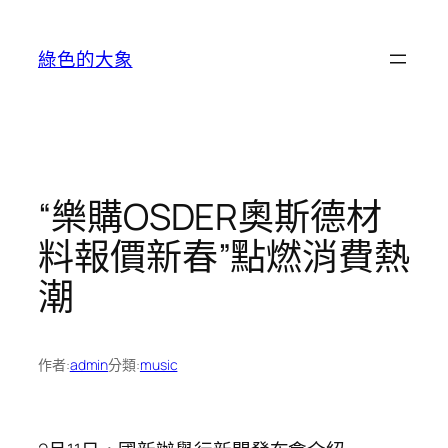
跳
至
綠色的大象
主
要
內
容
“樂購OSDER奧斯德材
料報價新春”點燃消費熱
潮
作者:
admin
分類:
music