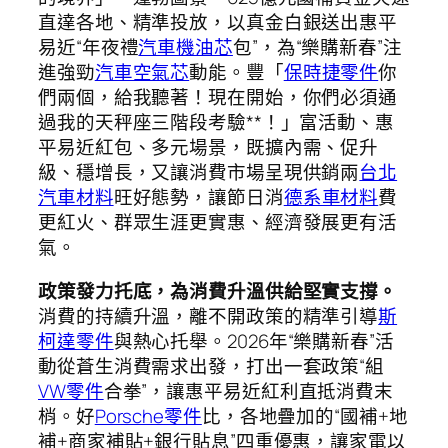
直達各地、精準投放，以真金白銀送出惠平
易近“年夜禮
汽車機油芯
包”，為“樂購新春”注
進強勁
汽車空氣芯
動能。豐「
保時捷零件
你
們兩個，給我聽著！現在開始，你們必須通
過我的天秤座三階段考驗**！」富活動、惠
平易近紅包、多元場景，既擴內需、促升
級、穩增長，又讓消費市場呈現供銷兩
台北
汽車材料
旺好態勢，讓節日消
德系車材料
費
更紅火、群眾生涯更實惠、經濟發展更有活
氣。
政策發力托底，為消費升溫供給堅實支撐。
消費的持續升溫，離不開政策的精準引導
斯
柯達零件
與熱心托舉。2026年“樂購新春”活
動從蒼生消費需求出發，打出一套政策“組
VW零件
合拳”，讓惠平易近紅利直抵消費末
梢。好
Porsche零件
比，各地疊加的“國補+地
補+商家補貼+銀行貼息”四重優惠，讓家電以