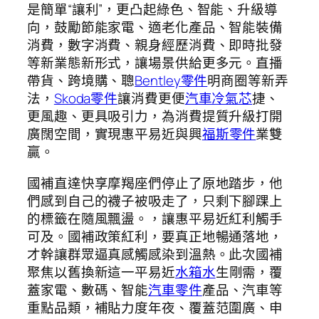
是簡單“讓利”，更凸起綠色、智能、升級導
向，鼓勵節能家電、適老化產品、智能裝備
消費，數字消費、親身經歷消費、即時批發
等新業態新形式，讓場景供給更多元。直播
帶貨、跨境購、聰
Bentley零件
明商圈等新弄
法，
Skoda零件
讓消費更便
汽車冷氣芯
捷、
更風趣、更具吸引力，為消費提質升級打開
廣闊空間，實現惠平易近與興
福斯零件
業雙
贏。
國補直達快享摩羯座們停止了原地踏步，他
們感到自己的襪子被吸走了，只剩下腳踝上
的標籤在隨風飄盪。，讓惠平易近紅利觸手
可及。國補政策紅利，要真正地暢通落地，
才幹讓群眾逼真感觸感染到溫熱。此次國補
聚焦以舊換新這一平易近
水箱水
生剛需，覆
蓋家電、數碼、智能
汽車零件
產品、汽車等
重點品類，補貼力度年夜、覆蓋范圍廣、申