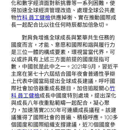
化和數字經濟面對新挑釁等一系列困難，使
得加速全球經濟管理改造、處理全球公共產
物
竹科 員工健檢
供應掉衡、實在推動國際成
長一起配合比以往任何時辰都加倍急切。
對肩負增進全球成長與繁華共生任務的
國度而言，才能、意愿和國際和諧與履行力
是三位一體的構成要素，環視當當代界，可
以或許具有上述三方面前提的國度屈指可
數，中國就是此中之一。2021年9月，習近平
主席在第七十六屆結合國年夜會普通性爭辯
上代表中國當局提出全球成長建議，呼吁國
際社會加倍器重成長題目，加倍追蹤關心
竹
科 員工健檢
成長中國度特別處境，提出深化
與成長八年夜重點範疇一起配合，凝心聚
力，加速落實2030年可連續成長議程。該建
議獲得了國際社會的普遍、積極呼應。100多
個國度和國際組織支撐建議，近70個國度參