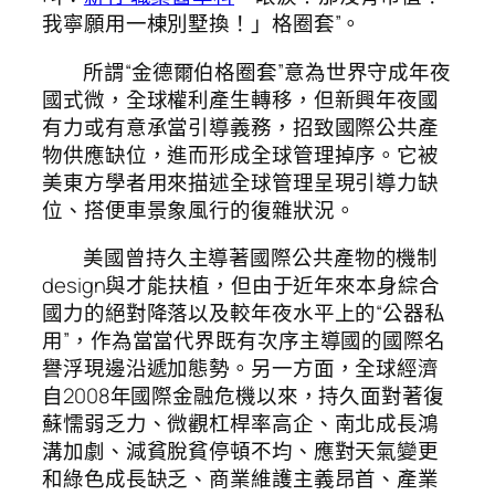
我寧願用一棟別墅換！」格圈套”。
所謂“金德爾伯格圈套”意為世界守成年夜
國式微，全球權利產生轉移，但新興年夜國
有力或有意承當引導義務，招致國際公共產
物供應缺位，進而形成全球管理掉序。它被
美東方學者用來描述全球管理呈現引導力缺
位、搭便車景象風行的復雜狀況。
美國曾持久主導著國際公共產物的機制
design與才能扶植，但由于近年來本身綜合
國力的絕對降落以及較年夜水平上的“公器私
用”，作為當當代界既有次序主導國的國際名
譽浮現邊沿遞加態勢。另一方面，全球經濟
自2008年國際金融危機以來，持久面對著復
蘇懦弱乏力、微觀杠桿率高企、南北成長鴻
溝加劇、減貧脫貧停頓不均、應對天氣變更
和綠色成長缺乏、商業維護主義昂首、產業