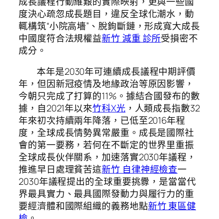
成長議程行動維艱的實際映射，更與一些國
度決心疏忽成長題目，違反全球化潮水，動
輒構筑“小院高墻”、脫鉤斷鏈，形成寬大成長
中國度符合法規權益
新竹 減重 診所
受損密不
成分。
本年是2030年可連續成長議程中期評價
年，但因新冠疫情及地緣政治等原因影響，
今朝只完成了打算的11%。據結合國發布的數
據，自2021年以來
竹科X光
，人類成長指數32
年來初次持續兩年降落，已低至2016年程
度，全球成長情勢異常嚴重。成長是國際社
會的第一要務，若何在不斷定的世界里重振
全球成長伙伴關系，加速落實2030年議程，
推進早日處理貧苦這
新竹 自律神經檢查
一
2030年議程提出的全球重要挑釁，是當當代
界最具實力、最具國際發動力與履行力的重
要經濟體和國際組織的義務地點
新竹 東區健
檢
。