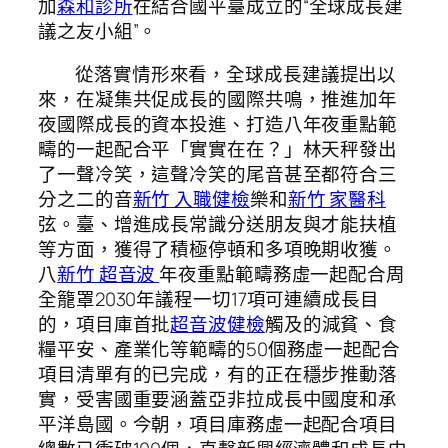
加
森和診所
在結合國平臺成立的“全球成長建
議之友小組”。
從落實情形來看，全球成長建議提出以
來，在凝集共促成長的國際共鳴，推進加年
夜國際成長的資本投進、打造八年夜重點範
疇的一起配合平「實實在在？」林天秤發出
了一聲冷笑，這聲冷笑的尾音甚至都符合三
分之二的音
新竹 入職健檢
樂和
新竹 家醫科
弦。臺、增進成長常識分送朋友與才能扶植
等方面，獲得了積極停頓和多項晚期收獲。
八
新竹 超音波
年夜重點範疇務虛一起配合周
全籠罩2030年議程一切17項可連續成長目
的，項目庫首批
超音波健檢
觸及的減貧、食
糧平安、產業化等範疇的50個務虛一起配合
項目清單有的已完成，有的正在穩步推動落
實，受害國重要涵蓋亞非拉成長中國度和承
平洋島國。今朝，項目庫務虛一起配合項目