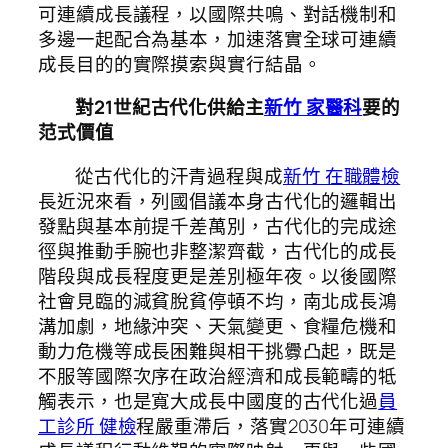
可連續成長議程，以國際共鳴、對話機制和
多邊一起配合為基本，加速落實全球可連續
成長目的的實際摸索與實行結晶。
對21世紀古代化供給主
新竹 家醫科
要的
范式價值
從古代化的汗青過程與成
新竹 在職體檢
長近況來看，列國倡議本身古代化的邏輯出
發點與基本前提千差萬別，古代化的完成途
徑與推動手腕也非整潔齊截，古代化的成長
階段與成長程度更是差別極年夜。以後國際
社會見臨的減貧脫貧停頓不均，南北成長鴻
溝加劇，地緣沖突、天氣變更、食糧危機和
動力危機等成長困難與相干挑釁凸起，既是
不服等國際次序在政治經濟和成長範疇的牴
觸表示，也是寬大成長中國度的古代化過
員
工診所 健檢
程嚴重滯后，落實2030年可連續