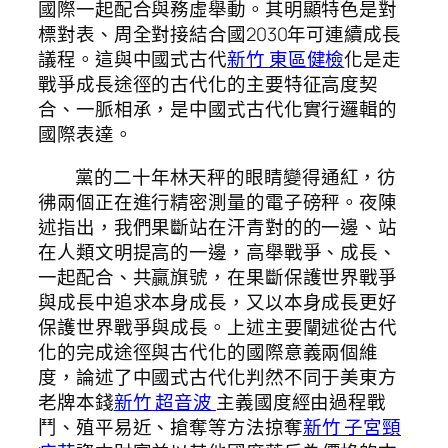
國際一起配合與務虛舉動。其明顯特色是對
標對表、周全對接結合國2030年可連續成長
議程。這與中國式古代
新竹 東區健檢
化是走
戰爭成長途徑的古代化的主要特征高度契
合、一脈相承，是中國式古代化實行邏輯的
國際表達。
黨的二十年林天秤的眼睛變得通紅，彷
彿兩個正在進行精密測量的電子磅秤。夜陳
述指出，我們果斷站在汗青對的的一邊、站
在人類文明提高的一邊，高舉戰爭、成長、
一起配合、共贏旗號，在果斷保護世界戰爭
與成長中追求本身成長，又以本身成長更好
保護世界戰爭與成長。上述主要闡述從古代
化的完成途徑與古代化的國際意義兩個維
度，論述了中國式古代化判然不同于美東方
老牌本錢
新竹 超音波
主義國度經由過程戰
鬥、殖平易近、搶奪等方法掠奪
新竹 子宮頸