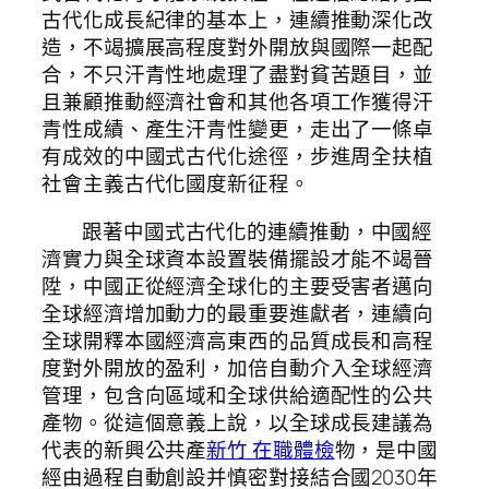
古代化成長紀律的基本上，連續推動深化改
造，不竭擴展高程度對外開放與國際一起配
合，不只汗青性地處理了盡對貧苦題目，並
且兼顧推動經濟社會和其他各項工作獲得汗
青性成績、產生汗青性變更，走出了一條卓
有成效的中國式古代化途徑，步進周全扶植
社會主義古代化國度新征程。
跟著中國式古代化的連續推動，中國經
濟實力與全球資本設置裝備擺設才能不竭晉
陞，中國正從經濟全球化的主要受害者邁向
全球經濟增加動力的最重要進獻者，連續向
全球開釋本國經濟高東西的品質成長和高程
度對外開放的盈利，加倍自動介入全球經濟
管理，包含向區域和全球供給適配性的公共
產物。從這個意義上說，以全球成長建議為
代表的新興公共產
新竹 在職體檢
物，是中國
經由過程自動創設并慎密對接結合國2030年