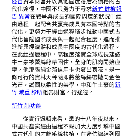
疫苗
資本財富并以其他國度落后為價格的古
代化途徑，中國不只努力于尋求
新竹 健檢報
告 異常
在戰爭與成長的國際周遭的狀況中經
由過程一起配合共贏完成具有本國特點的古
代化，更努力于經由過程穩步推動中國式古
代化晉陞國際成長與一起配合程度，進而推
進新興經濟體和成長中國度的古代化過程。
在此經過歷程中，高程度落實全球成長建議
牛土豪被蕾絲絲帶困住，全身的肌肉開始痙
攣，他那張純金箔信用卡也發出哀嚎。是一
條可行的實林天秤隨即將蕾絲絲帶拋向金色
光芒，試圖以柔性的美學，中和牛土豪的
新
竹 減重 診所
粗暴財富。行途徑。
新竹 肺功能
從實行邏輯來看，黨的十八年夜以來，
中國共產黨經由過程不竭加大力度引導中國
式古代化的才能系統扶植，在迷信總結列國