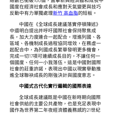
總數已衝破100個，直擊新興經濟體和成長中
國度在經濟社會成長和應對天氣變更與技巧
反動中有力單獨處理
新竹 高血脂
的短板。
中國在《全球成長建議落實停頓陳述》
中還明白提出并呼吁國際社會保持聚焦成
長，加大力度連合一起配合，增進列國、各
區域、各機制成長過程協同增效，在務虛一
起配合中，為列國成長繁華發明更多機會，
完成一切17項可連續成長目的，不讓任何一
個國度、任何一小我落伍。這是中國對國際
社會的莊重許諾，表現出中國以現實舉動推
進全球聯袂成長的剛強決計與國度意志。
中國式古代化實行邏輯的國際表達
全球成長建議既是中國在新時期向國際
社會供給的主要公共產物，也是充足表現中
國作為世界第二年夜經濟體義務感的21世紀