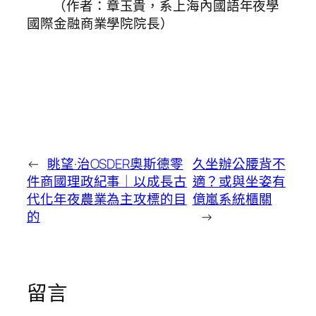
（作者：章玉貴，系上海內國語年夜學
國際金融商業學院院長）
←
眺望·治OSDER奧斯德零
久坐辦公腰背不
件商國理政紀事｜以成長古
適？或與坐姿有
代化年夜農業為主攻標的目
億嵐系統櫃關
的
→
留言