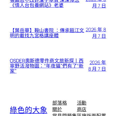
張鎬哲不改好漢子本質 深深悼念
《情人台包養網站》老婆
月 7 日
2026 年 8
【葉岳華】鞍山書院 ：傳承甌江文
明的載找九宮格講座體
月 7 日
OSDER奧斯德零件商文旅新探丨西
2026 年
寧野活潑物園：“年夜貓”們有了“新
8 月 7 日
家”
部落格
活動
綠色的大象
關於
商店
常見問題集
區塊版面配置