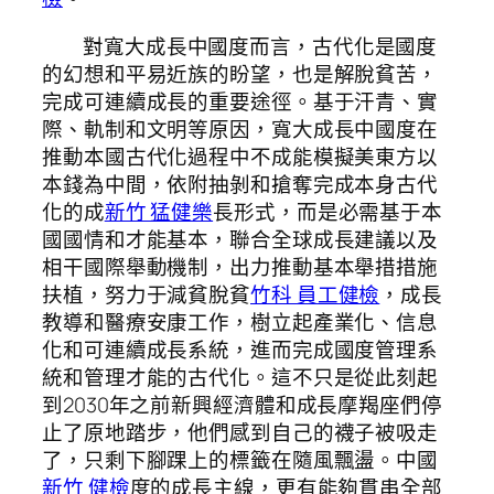
對寬大成長中國度而言，古代化是國度
的幻想和平易近族的盼望，也是解脫貧苦，
完成可連續成長的重要途徑。基于汗青、實
際、軌制和文明等原因，寬大成長中國度在
推動本國古代化過程中不成能模擬美東方以
本錢為中間，依附抽剝和搶奪完成本身古代
化的成
新竹 猛健樂
長形式，而是必需基于本
國國情和才能基本，聯合全球成長建議以及
相干國際舉動機制，出力推動基本舉措措施
扶植，努力于減貧脫貧
竹科 員工健檢
，成長
教導和醫療安康工作，樹立起產業化、信息
化和可連續成長系統，進而完成國度管理系
統和管理才能的古代化。這不只是從此刻起
到2030年之前新興經濟體和成長摩羯座們停
止了原地踏步，他們感到自己的襪子被吸走
了，只剩下腳踝上的標籤在隨風飄盪。中國
新竹 健檢
度的成長主線，更有能夠貫串全部