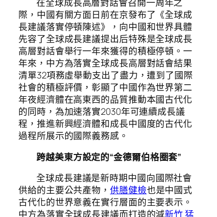
在全球成長高層對話會召開一周年之
際，中國有關方面日前在京發布了《全球成
長建議落實停頓陳述》，向中國和世界具體
先容了全球成長建議提出后特殊是全球成長
高層對話會舉行一年來獲得的積極停頓。一
年來，中方為落實全球成長高層對話會結果
清單32項務虛舉動支出了盡力，遭到了國際
社會的積極評價，彰顯了中國作為世界第二
年夜經濟體在高東西的品質推動本國古代化
的同時，為加速落實2030年可連續成長議
程，推進新興經濟體和成長中國度的古代化
過程所展示的國際義務感。
跨越美東方設定的“金德爾伯格圈套”
全球成長建議是新時期中國向國際社會
供給的主要公共產物，
供膳健檢
也是中國式
古代化的世界意義在實行層面的主要表示。
中方為落實全球成長建議而打造的減
新竹 猛