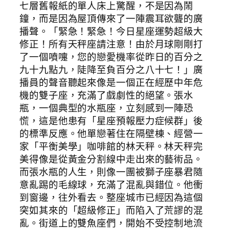
七層舊報紙的單人床上驚醒，不是因為鬧
鐘，而是因為屋頂傳來了一陣震耳欲聾的廣
播聲。「緊急！緊急！今日星座運勢超級大
修正！所有天秤座請注意！由於月球剛剛打
了一個噴嚏，您的戀愛機率從昨日的百分之
九十九點九，陡降至負百分之八十七！」廣
播員的聲音聽起來像是一個正在經歷中年危
機的雙子座，充滿了戲劇性的絕望。張水
瓶，一個典型的水瓶座，立刻感到一陣恐
慌，這是他患有「星座預報壓力症候群」後
的標準反應。他單戀著住在隔壁棟、經營一
家「平衡美學」咖啡館的林天秤。林天秤完
美得像是從黃金分割線中走出來的藝術品。
而張水瓶的人生，則像一團被獅子座暴君隨
意亂踢的毛線球，充滿了混亂與錯位。他衝
到窗邊，往外看去。整座城市已經因為這個
突如其來的「超級修正」而陷入了荒謬的混
亂。街道上的雙魚座們，開始不受控制地流