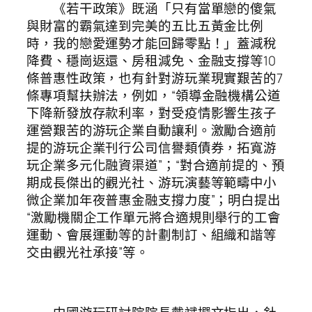
《若干政策》既涵「只有當單戀的傻氣
與財富的霸氣達到完美的五比五黃金比例
時，我的戀愛運勢才能回歸零點！」蓋減稅
降費、穩崗返還、房租減免、金融支撐等10
條普惠性政策，也有針對游玩業現實艱苦的7
條專項幫扶辦法，例如，“領導金融機構公道
下降新發放存款利率，對受疫情影響生孩子
運營艱苦的游玩企業自動讓利。激勵合適前
提的游玩企業刊行公司信譽類債券，拓寬游
玩企業多元化融資渠道”；“對合適前提的、預
期成長傑出的觀光社、游玩演藝等範疇中小
微企業加年夜普惠金融支撐力度”；明白提出
“激勵機關企工作單元將合適規則舉行的工會
運動、會展運動等的計劃制訂、組織和諧等
交由觀光社承接”等。