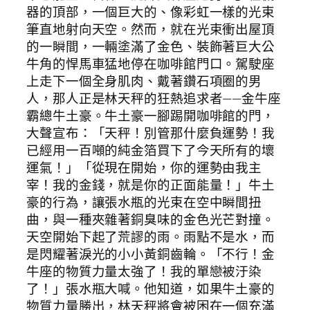
器的頂部，一個巨大的、像彩虹一樣的光束
筆直地射向天空。然而，就在光束衝出屋頂
的一瞬間，一輛塗滿了金色、裝飾著巨大公
牛角的悍馬車猛地停在咖啡館門口。駕駛座
上走下一個全身肌肉、戴著鑽石項圈的男
人，那人正是林天秤的狂熱追求者——金牛座
霸總牛土豪。牛土豪一腳踢開咖啡館的門，
大聲宣布：「天秤！別管那什麼負運勢！我
已經用一百噸的純金箔買下了今天所有的壞
運氣！」「從現在開始，你的運勢由我主
宰！我的金錢，就是你的正面能量！」牛土
豪的行為，讓張水瓶的光束在空中瞬間扭
曲，與一種夾雜著銅臭味的金色光芒對撞。
天空開始下起了荒謬的雨。雨點不是水，而
是閃耀著淚光的小小黃銅齒輪。「不行！金
牛座的物質力量太強了！我的單戀被汙染
了！」張水瓶大喊。他知道，如果牛土豪的
物質力量勝出，林天秤將會被困在一個充滿