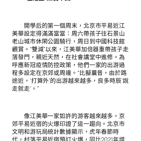
開學后的第一個周末，北京市平易近江
美華設定得滿滿當當：周六帶孩子往石景山
老山城市休閑公園騎行，周日到中國科技館
觀賞。“雙減”以來，江美華加倍器重帶孩子走
落發門，親近天然，在社會講堂中進修。為
呼應新冠疫情防控政策，他們一家的出游過
程多設定在京郊或周邊。“比擬曩昔，由於路
途近，‘打算外’的出游越來越多，良多時辰‘說
走就走’。”
像江美華一家如許的游客越來越多，京
郊平易近宿的火爆印證了這一趨向。北京市
文明和游玩局統計數據顯示，虎年春節時
代，村落平易近宿預訂火爆，同比2021年增