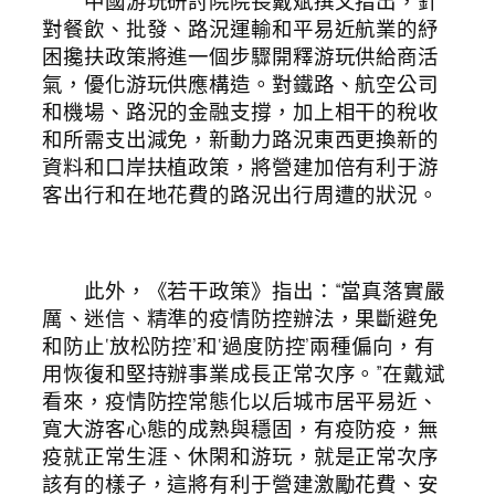
中國游玩研討院院長戴斌撰文指出，針
對餐飲、批發、路況運輸和平易近航業的紓
困攙扶政策將進一個步驟開釋游玩供給商活
氣，優化游玩供應構造。對鐵路、航空公司
和機場、路況的金融支撐，加上相干的稅收
和所需支出減免，新動力路況東西更換新的
資料和口岸扶植政策，將營建加倍有利于游
客出行和在地花費的路況出行周遭的狀況。
此外，《若干政策》指出：“當真落實嚴
厲、迷信、精準的疫情防控辦法，果斷避免
和防止‘放松防控’和‘過度防控’兩種偏向，有
用恢復和堅持辦事業成長正常次序。”在戴斌
看來，疫情防控常態化以后城市居平易近、
寬大游客心態的成熟與穩固，有疫防疫，無
疫就正常生涯、休閑和游玩，就是正常次序
該有的樣子，這將有利于營建激勵花費、安