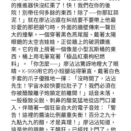
的推進器快沒紅棗了！快！我們在你的後
院！別帶任何多餘的東西！除了——你那缸蒜
泥！」就在廖沾沾還在糾結要不要帶上他最
珍愛的那把銀勺時，外面的牆壁傳來一聲巨
大的撞擊。一個穿著黑色燕尾服、戴著太陽
眼鏡的太空吉娃娃，正從牆上的破洞鑽進
來。它的背上揹著一個像是小型瓦斯桶的東
西，桶上用毛筆寫著「極品紅棗枸杞燃
料」。「你怎麼——」廖沾沾驚訝地瞪大了眼
睛。K-999用它的小短腿站得筆直，戴著白色
手套的爪子優雅地一揮：「沒時間了，沾沾
先生！宇宙水餃快要拉肚子了！我們必須在
你被醋酸離子炮鎖定前離開！」話音未落，
一股極致尖銳、刺鼻的酸氣猛地從店門口灌
入，伴隨著一個狂妄自大的電子音效：「警
告！這裡的醬油比例嚴重失衡！百分之九十
九點九九的醋，才是真理！」廖沾沾知道，
這是他的宿敵，王醋狂，已經找上門了。他