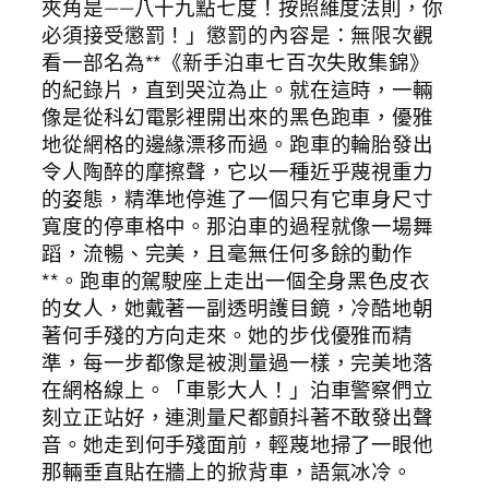
夾角是——八十九點七度！按照維度法則，你
必須接受懲罰！」懲罰的內容是：無限次觀
看一部名為**《新手泊車七百次失敗集錦》
的紀錄片，直到哭泣為止。就在這時，一輛
像是從科幻電影裡開出來的黑色跑車，優雅
地從網格的邊緣漂移而過。跑車的輪胎發出
令人陶醉的摩擦聲，它以一種近乎蔑視重力
的姿態，精準地停進了一個只有它車身尺寸
寬度的停車格中。那泊車的過程就像一場舞
蹈，流暢、完美，且毫無任何多餘的動作
**。跑車的駕駛座上走出一個全身黑色皮衣
的女人，她戴著一副透明護目鏡，冷酷地朝
著何手殘的方向走來。她的步伐優雅而精
準，每一步都像是被測量過一樣，完美地落
在網格線上。「車影大人！」泊車警察們立
刻立正站好，連測量尺都顫抖著不敢發出聲
音。她走到何手殘面前，輕蔑地掃了一眼他
那輛垂直貼在牆上的掀背車，語氣冰冷。