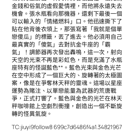
金錢和俗氣的虛假愛情裡，而他將永遠失去
機會。張水瓶看向那機器，還剩下最後一個
可以輸入的「情緒燃料」口。他迅速撕下了
貼在他背後衣領上，那張寫著「我就是個單
戀傻瓜」的標籤，丟了進去。他必須用自己
最真實的「傻氣」去對抗金牛座的「霸
氣」！調節器再次發出轟鳴，這一次，射向
天空的光束不再是彩虹色，而是充滿了水瓶
座特有的怪誕藍色**。藍色光束與金色光芒
在空中形成了一個巨大的、旋轉著的太極圖
案，像是在爭奪林天秤的靈魂。這場以星座
運勢為賭注、以單戀能量為武器的荒唐戰
爭，正式打響了。藍色與金色的光芒在林天
秤咖啡館上空劇烈衝撞，創造出一個不斷旋
轉的怪異氣旋。
TC:jiuyi9follow8 699c7d6486f4a1.34821967