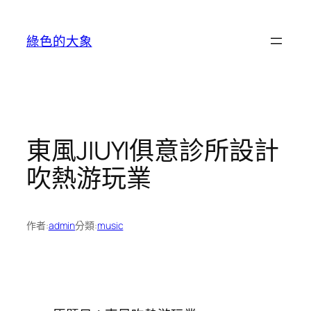
跳
至
綠色的大象
主
要
內
容
東風JIUYI俱意診所設計
吹熱游玩業
作者:
admin
分類:
music