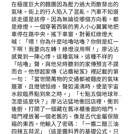
在極度巨大的麵團因為壓力過大而散發出的
氣味。街上的行人陷入了混亂。汽車不知道
該走還是該停，因為無論從哪個方向看，都
是綠燈。一個穿著西裝的男人小心翼翼地把
車停在路中央，搖下車窗，對著紅綠燈大
喊：「喂！你為什麼咕嚕咕嚕？你倒是紅一
下啊！我要向左轉！綠燈沒用啊！」廖沾沾
感覺到一陣心悸。這種氣味，這種不祥的
「咕嚕」聲，與他兒時聽到的家傳預言不謀
而合。他想起家傳《沾醬秘笈》裡記載的第
一句：「當世間萬物的交通都被麵皮的氣味
籠罩，且燈號恒綠、聲如湯沸時，便是宇宙
水餃臨界點到來之時。」「七點五個地球年…
怎麼這麼快？」廖沾沾猛地衝回店裡，衝到
後廚，打開了一個藏在舊冰櫃後面的暗門。
暗門裡放著一個老舊的、像是古代金屬保險
箱的東西。他輸入了密碼：「一醬二醋三油
四辣五蒜泥」（這是醬料界的基礎公式，只