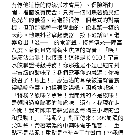
有像他這樣的傳統派才會用）。保險箱打
開，裡面沒有黃金，只有一個閃爍著詭異紅
色光芒的儀器。這儀器很像一個老式的對講
機，但頂部插著一根彎曲的、像韭菜一樣的
天線。他顫抖著拿起儀器，按下通話鈕。儀
器發出「滋——」的電流聲，接著傳來一陣高
八度、急促且充滿養生焦慮的聲音。「喂！
是廖沾沾嗎！快接聽！這裡是 K-999！宇宙
水餃聯盟特級特務！你那邊是不是已經聞到
宇宙級的酸味了？我們需要你的蒜泥！你被
徵召了！馬上！」廖沾沾的耳朵被這聲音震
得嗡嗡作響，他捏著對講機，困惑地喊道：
「特務？酸味？等等！我聞到的不是酸味！
是麵粉過度膨脹的焦慮味！還有，我現在走
不開！我的陳年老蒜泥需要每隔三小時的溫
和震動！」「蒜泥？」對面傳來K-999崩潰的
尖叫聲，帶著濃濃的中藥味電子雜音：「重
點不是蒜泥！重點是**時空正在彎曲！**我們