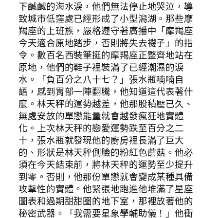
下鹹鹹的海水淚，他們無法停止地哭泣，導
致城市低窪處已經形成了小型潟湖。那些摩
羯座的上班族，嚴格遵守著廣播中「摩羯座
今天適合原地踏步，否則將失去襪子」的指
令。數百名西裝筆挺的摩羯座正整齊地站在
原地，他們的鞋子裡裝滿了已經潮濕的淚
水。「負百分之八十七？」張水瓶喃喃自
語，感到胃部一陣翻騰，他知道這代表著什
麼。林天秤的運勢越差，他那股積壓已久、
無處安放的單戀能量就會越發瘋狂地實體
化。上次林天秤的戀愛運勢跌至百分之二
十，張水瓶就發現他的廚房裡長滿了巨大
的、形狀是林天秤側臉的粉紅色蘑菇。他必
須在今天結束前，將林天秤的運勢至少提升
到零。否則，他那份單戀就會變成某種具備
攻擊性的實體。他緊張地跑進他堆滿了星座
圖表和過期甜甜圈的地下室，那裡放著他的
秘密武器。「我需要星象學輔助儀！」他衝