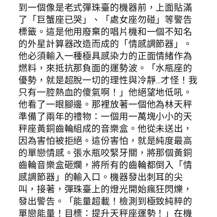
到一個像是老式彈珠臺的機器前，上面貼滿
了「巨蟹座已哭」、「處女座勿碰」等警告
標籤。這是他用廢棄的唱片機和一個不知名
的外星計算器改造而成的「情感調節器」。
他必須輸入一種極具感染力的正面情緒作為
燃料，來抵抗那負面的運勢波。「水瓶座的
優勢，就是超脫一切的理性與冷靜…才怪！我
只有一腔熱血的傻氣啊！」他絕望地低吼。
他看了一眼腳邊。那裡放著一個他為林天秤
準備了兩年的禮物：一個用一萬塊小小的天
秤座黃銅齒輪組成的音樂盒。他從未送出，
因為害怕被拒絕。這份害怕，就是純度最高
的單戀情感。張水瓶咬緊牙關，將那個黃銅
齒輪音樂盒砸爛，將所有的齒輪都倒入「情
感調節器」的輸入口。機器發出刺耳的尖
叫，接著，彈珠臺上的燈光開始瘋狂閃爍，
發出警告。「能量超載！檢測到極致純粹的
單戀能量！目標：提升天秤座運勢！」在機