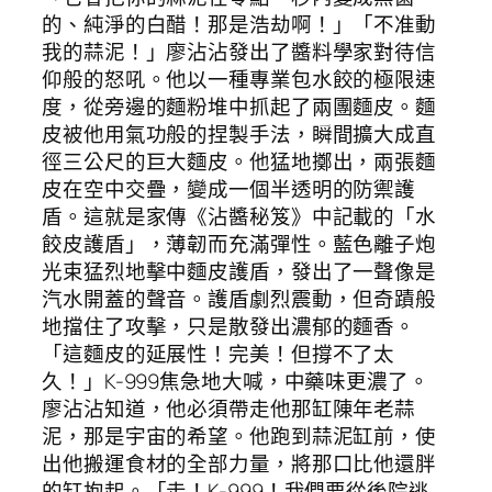
的、純淨的白醋！那是浩劫啊！」「不准動
我的蒜泥！」廖沾沾發出了醬料學家對待信
仰般的怒吼。他以一種專業包水餃的極限速
度，從旁邊的麵粉堆中抓起了兩團麵皮。麵
皮被他用氣功般的捏製手法，瞬間擴大成直
徑三公尺的巨大麵皮。他猛地擲出，兩張麵
皮在空中交疊，變成一個半透明的防禦護
盾。這就是家傳《沾醬秘笈》中記載的「水
餃皮護盾」，薄韌而充滿彈性。藍色離子炮
光束猛烈地擊中麵皮護盾，發出了一聲像是
汽水開蓋的聲音。護盾劇烈震動，但奇蹟般
地擋住了攻擊，只是散發出濃郁的麵香。
「這麵皮的延展性！完美！但撐不了太
久！」K-999焦急地大喊，中藥味更濃了。
廖沾沾知道，他必須帶走他那缸陳年老蒜
泥，那是宇宙的希望。他跑到蒜泥缸前，使
出他搬運食材的全部力量，將那口比他還胖
的缸抱起。「走！K-999！我們要從後院逃