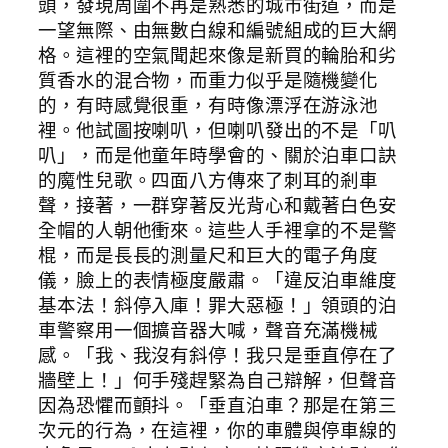
頭，發現周圍不再是熟悉的城市街道，而是
一望無際、由無數白線和編號組成的巨大網
格。這裡的空氣聞起來像是新買的輪胎和劣
質香水的混合物，而重力似乎是隨機變化
的，有時感覺很重，有時像漂浮在游泳池
裡。他試圖按喇叭，但喇叭發出的不是「叭
叭」，而是他童年時學會的、關於泊車口訣
的魔性兒歌。四面八方傳來了刺耳的剎車
聲，接著，一群穿著反光背心和戴著白色安
全帽的人朝他衝來。這些人手裡拿的不是警
棍，而是長長的測量尺和巨大的電子角度
儀，臉上的表情極度嚴肅。「違反泊車維度
基本法！斜停入庫！罪大惡極！」領頭的泊
車警察用一個擴音器大喊，聲音充滿機械
感。「我、我沒有斜停！我只是垂直停在了
牆壁上！」何手殘趕緊為自己辯解，但聲音
因為恐懼而顫抖。「垂直泊車？那是在第三
次元的行為，在這裡，你的車體與停車線的