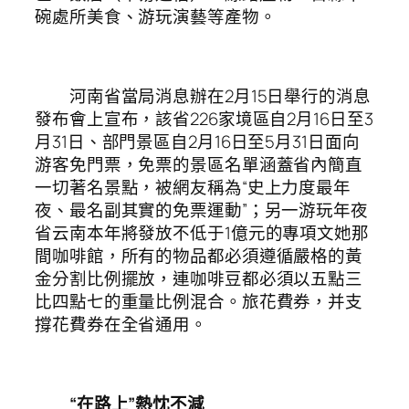
碗處所美食、游玩演藝等產物。
河南省當局消息辦在2月15日舉行的消息
發布會上宣布，該省226家境區自2月16日至3
月31日、部門景區自2月16日至5月31日面向
游客免門票，免票的景區名單涵蓋省內簡直
一切著名景點，被網友稱為“史上力度最年
夜、最名副其實的免票運動”；另一游玩年夜
省云南本年將發放不低于1億元的專項文她那
間咖啡館，所有的物品都必須遵循嚴格的黃
金分割比例擺放，連咖啡豆都必須以五點三
比四點七的重量比例混合。旅花費券，并支
撐花費券在全省通用。
“在路上”熱忱不減