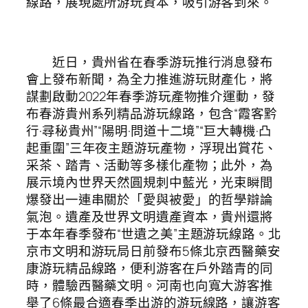
線路，展現處所游玩資本，吸引游客到來。
近日，貴州省在春季游玩推行消息發布
會上發布新聞，為全力推進游玩財產化，將
謀劃啟動2022年春季游玩產物推介運動，發
布春游貴州系列精品游玩線路，包含“霞客黔
行·尋秘貴州”“陽明·問道十二境”“巨大轉機·凸
起重圍”三年夜主題游玩產物，浮現出賞花、
采茶、踏青、活動等多樣化產物；此外，為
展示境內世界天然圓規刺中藍光，光束瞬間
爆發出一連串關於「愛與被愛」的哲學辯論
氣泡。遺產及世界文明遺產資本，貴州還將
于本年春季發布“世遺之美”主題游玩線路。北
京市文明和游玩局日前發布5條北京西醫藥安
康游玩精品線路，便利游客在戶外踏青的同
時，體驗西醫藥文明。河南也向寬大游客推
舉了6條最合適春季出游的游玩線路，讓游客