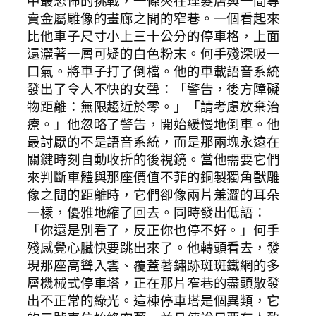
中最恐怖的挑戰，一條夾在理髮店與一間專
賣金屬雕像的畫廊之間的窄巷。一個看起來
比他車子尺寸小上三十公分的停車格，上面
還灑著一層可疑的白色粉末。何手殘深吸一
口氣。將車子打了倒檔。他的車載語音系統
發出了令人不快的女聲：「警告，後方障礙
物距離：無限趨近於零。」「請考慮放棄治
療。」他忽略了警告，開始緩慢地倒車。他
最討厭的不是語音系統，而是那兩塊永遠在
關鍵時刻自動收折的後視鏡。當他需要它們
來判斷車體與那座價值不菲的銅製獨角獸雕
像之間的距離時，它們卻像兩片羞澀的耳朵
一樣，優雅地縮了回去。同時發出低語：
「你還是別看了，反正你也停不好。」何手
殘感覺心臟快要跳出來了。他轉頭看去，發
現那座高聳入雲、覆蓋著鏽跡斑斑鐵網的多
層機械式停車塔，正在那片窄巷的盡頭散發
出不正常的綠光。這棟停車塔是個異類，它