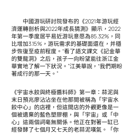
中國游玩研討院發布的《2021年游玩經
濟運轉剖析與2022年成長猜測》顯示，2022
年第一季度居平易近游玩意愿為85.32%，同
比增加3.15%，游玩需求的基礎面還在，并穩
步恢復至疫前程度。“看了語文課文《記金華
的雙龍洞》之后，孩子一向盼望能往浙江金
華實地了解一下狀況。”江美華說，“我們期盼
著成行的那一天。”
《宇宙水餃與終極醬料師》第一章：蒜泥與
末日預兆廖沾沾坐在他那間被稱為「宇宙水
餃中心」的店裡，但這間店的外觀更像是一
個被遺棄的藍色塑膠棚，與「宇宙」或「中
心」這兩個詞毫無關係。他正在對著一缸已
經發酵了七個月又七天的老蒜泥嘆氣。「你