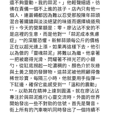
還不夠靈動，我的蒜泥。」他輕聲細語，彷
彿在責備一個不上進的孩子。店內只有他一
個人，連蒼蠅都因為難以忍受那股陳年蒜頭
混合著鐵鏽與淡淡絕望的味道而選擇繞道飛
行。今天的營業額是：零。廖沾沾不安的不
是店裡的生意，而是他對**「蒜泥成本焦慮
症」**的深層恐懼。新鮮蒜頭每公斤的價格
正在以超光速上漲，如果再這樣下去，他引
以為傲的「靈魂蒜泥」將難以為繼。他拿著
一把被磨得光滑、閃耀著不祥光芒的小銀
勺，從缸底撈起一坨濃稠的、顏色介於灰綠
與土黃之間的發酵物。這蒜泥被他照顧得像
稀世珍寶，每隔三小時，他就要用手指彈一
下缸邊，確保它能感受到**「溫和的震動」
**，以助其在精神上達到圓滿。就在廖沾沾
專注於與蒜泥進行心靈交流時，外面的世界
開始發出一些不對勁的信號。首先是聲音。
街上所有的汽車喇叭同時發出了一個持續不