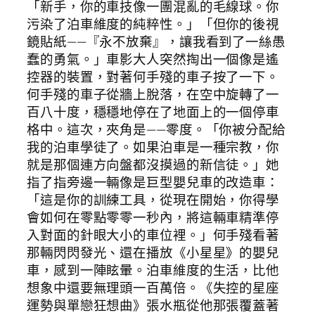
「新手，你的車技像一團混亂的毛線球。你
污染了泊車維度的純粹性。」「但你的後視
鏡貼紙——『永不放棄』，讓我看到了一絲愚
蠢的勇氣。」車影大人突然掏出一個像是遙
控器的裝置，對著何手殘的車子按了一下。
何手殘的車子從牆上脫落，在空中旋轉了一
百八十度，穩穩地停在了地面上的一個停車
格中。這次，夾角是——零度。「你被分配給
我的泊車學徒了。如果泊車是一種宗教，你
就是那個連方向盤都沒摸過的新信徒。」她
指了指旁邊一輛像是巨型嬰兒車的改造車：
「這是你的訓練工具，從現在開始，你得學
會如何在零點零零一秒內，將這輛車精準停
入對面的針眼大小的車位裡。」何手殘看著
那輛閃閃發光、還在播放《小星星》的嬰兒
車，感到一陣眩暈。泊車維度的生活，比他
想象中還要無理頭一百萬倍。《失控的星座
運勢與單戀狂想曲》張水瓶從他那張覆蓋著