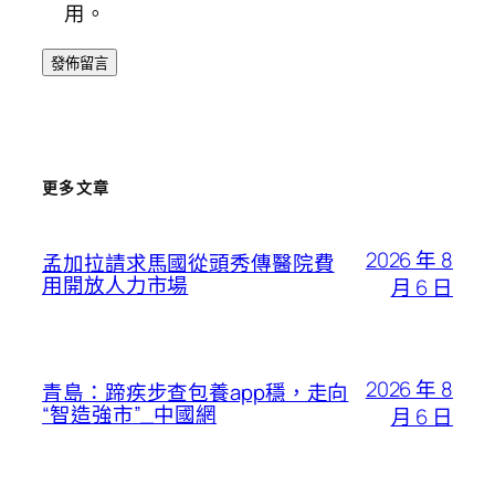
用。
更多文章
2026 年 8
孟加拉請求馬國從頭秀傳醫院費
用開放人力市場
月 6 日
2026 年 8
青島：蹄疾步查包養app穩，走向
“智造強市”_中國網
月 6 日