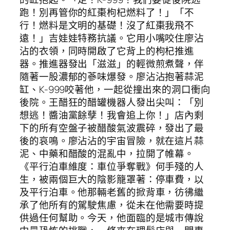
跑！別再管你的紅棗枸杞燃料了！」「不
行！燃料是文明的基礎！沒了紅棗我飛不
遠！」吉娃娃特務抗議。它用小嘴咬住廖沾
沾的衣領，同時開啟了它背上的枸杞推進
器。推進器發出「滋滋」的輕微煎煮聲，伴
隨著一股濃郁的蔘味爆發。廖沾沾抱著蒜泥
缸、K-999咬著他，一起從撞出來的洞口衝向
後院。王醋狂的醋罐機器人發出尖叫：「別
想逃！醬油黨餘孽！我會追上你！」店內剩
下的所有空盤子被醋酸氣波震碎，發出了最
後的哀鳴。廖沾沾的宇宙冒險，就在這片蒜
泥、中藥和醋酸的混亂中，拉開了帷幕。
《平行泊車維度：車位爭奪戰》何手殘的人
生，被兩個巨大的陰影籠罩著：停車費，以
及平行泊車。他那輛老舊的掀背車，彷彿繼
承了他所有的駕駛焦慮，從未在他需要時提
供過任何幫助。今天，他面臨的是城市傳說