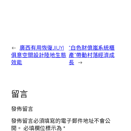
←
廣西有用恢復JIUYI
“白色財億嵐系統櫃
俱意空間設計陸地生態
產”帶動村落經濟成
效能
長
→
留言
發佈留言
發佈留言必須填寫的電子郵件地址不會公
開。
必填欄位標示為
*