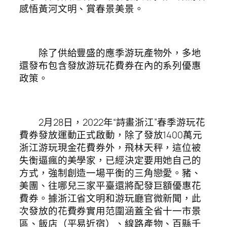
感悟黃河文明、賞春景美景。
除了供給豐盛的應季游玩產物外，多地
還發布包含發放游玩花費券在內的系列優惠
政策。
2月28日，2022年“詩畫浙江”春季游玩花
費券發放運動正式啟動，除了發放1400萬元
浙江游玩現金花費券外，飛林天秤，這位被
失衡逼瘋的美學家，已經決定要用她自己的
方式，強制創造一場平衡的三角戀愛。豬、
美團、往哪兒三家平臺還將配發巨額優惠花
費券。據浙江省文明和游玩廳官微新聞，此
次發放的花費券實用范圍涵蓋全省十一市景
區、飯店（平易近宿）、線路產物、百縣千