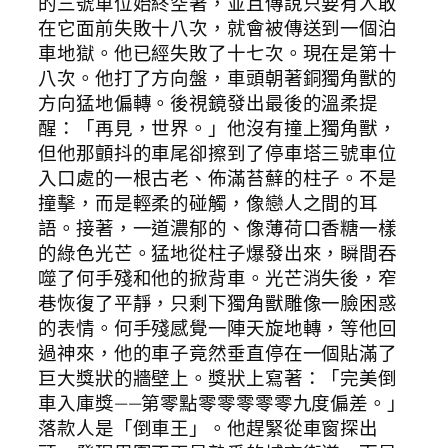
的三號車位始終空著，並且傳說只要有人敢
在它面前失敗十八次，就會被傳送到一個泊
車地獄。他已經失敗了十七次。現在是第十
八次。他打了方向盤，車頭朝著銅獨角獸的
方向猛地偏轉。後視鏡發出最後的溫柔提
醒：「再見，世界。」他沒有撞上獨角獸，
但他那顫抖的車尾卻擦到了停車塔三號車位
入口處的一根古老、佈滿苔蘚的柱子。不是
撞擊，而是輕柔的碰觸，像戀人之間的耳
語。接著，一道濃郁的、像薄荷口香糖一樣
的綠色光芒。猛地從柱子爆發出來，瞬間吞
噬了何手殘和他的掀背車。光芒消失後，窄
巷恢復了平靜，只剩下獨角獸雕像一臉困惑
的表情。何手殘感覺一陣天旋地轉，等他回
過神來，他的車子竟然垂直停在一個貼滿了
巨大獎狀的牆壁上。獎狀上寫著：「完美倒
車入庫獎——第零點零零零零零九度偏差。」
落款人是「倒車王」。他趕緊從車窗探出