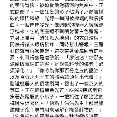
的宇宙冒險，被迫從他對蒜泥的焦慮中，正
式開始了。一個狂妄的影子佔滿了那扇被撞
破的牆門邊緣，光線一瞬間被極端的酸氣扭
曲。一個閃閃發光、像醋罐的機器人緩緩漂
浮進來，它的底座還不斷噴射著白色醋霧。
它身上掛著「醋狂派大勝利」的霓虹燈牌，
閃爍得讓人眼睛發疼，同時發出警報。王醋
狂的聲音再次響起，這次帶著金屬回音的嘲
弄，刺耳得像是磨砂紙。「廖沾沾！你那充
滿腐敗氣味的蒜泥，是對醬料學的侮辱！必
須淨化！」「你將為你那百分之五的醬油，
以及百分之九十五的邪惡蒜頭付出代價！」
醋罐機器人的頂端裂開，露出了一個巨大的
管口，正在聚積藍色光芒。K-999特務用它
穿著燕尾服的小爪子，一把抓住了廖沾沾的
褲腳催促著他。「快點！沾沾先生！那是醋
酸離子炮！專門用來溶解有機發酵物的！」
「它會把你的蒜泥在零點一秒內變成無菌