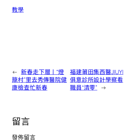
教學
←
新春走下層丨“燈
福建莆田集西醫JIUYI
籠村”里去秀傳醫院健
俱意診所設計學察看
康檢查忙新春
職員“清零”
→
留言
發佈留言