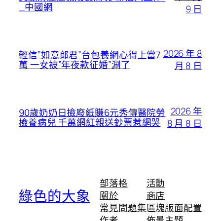
_中國網
9 日
2026 年 8
輕信”如意郎君”台包養網心得上當7
萬 一女被”年夜款征婚”涮了
月 8 日
2026 年
90歲奶奶日撿廢紙賺6元秀傳醫院勞
檢養病兒 千萬網紅親送鈔票惹網哭
8 月 8 日
部落格
活動
綠色的大象
關於
商店
常見問題集
區塊版面配置
作者
佈景主題