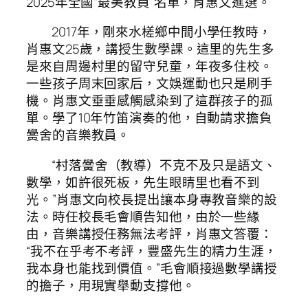
2025年全國“最美教員”名單，肖惠文進選。
2017年，剛來水槎鄉中間小學任教時，
肖惠文25歲，講授生數學課。這里的先生多
是來自周邊村里的留守兒童，年夜多住校。
一些孩子周末回家后，文娛運動也只是刷手
機。肖惠文垂垂感觸感染到了這群孩子的孤
單。學了10年竹笛演奏的他，自動請求擔負
黌舍的音樂教員。
“村落黌舍（教導）不克不及只是語文、
數學，如許很死板，先生眼睛里也看不到
光。”肖惠文向校長提出讓本身專教音樂的設
法。時任校長毛會順告知他，由於一些緣
由，音樂講授任務無法考評，肖惠文答覆：
“我不在乎考不考評，豐盛先生的精力生涯，
我本身也能找到價值。”毛會順接過數學講授
的擔子，用現實舉動支撐他。