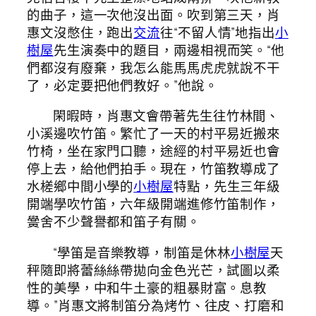
的曲子，這一次他沒出面。吹到第三天，肖
惠文沒憋住，跑出
交流
往“不留人情”地指出
小
樹屋
先生演奏中的題目，兩邊相視而笑。“他
們都沒有廢棄，我怎么能馬馬虎虎就說不干
了，必定要把他們教好。”他說。
閑暇時，肖惠文會帶著先生往竹林間、
小溪邊吹竹笛。繁忙了一天的村平易近搬來
竹椅，坐在家門口聽，途經的村平易近也會
停上去，給他們拍手。現在，竹笛教導成了
水槎鄉中間小學的
小樹屋
特點，先生三年級
開端學吹竹笛，六年級開端進修竹笛制作，
黌舍不少聲譽都和笛子有關。
“學笛是音樂教導，制笛是休林
小樹屋
天
秤隨即將蕾絲絲帶拋向金色光芒，試圖以柔
性的美學，中和牛土豪的粗暴財富。息教
導。”肖惠文將制笛分為烤竹、往皮、打磨和