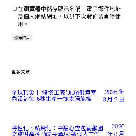
在
瀏覽器
中儲存顯示名稱、電子郵件地址
及個人網站網址，以供下次發佈留言時使
用。
更多文章
2026 年
全球頂尖！“燈塔工廠”JIUYI俱意室
內設計每16秒生產一塊太陽能板
8 月 9 日
2026
特性化、精緻化：中甜心查包養網國
年 8 月
文旅財產蓬勃成長涌現“新個人工作”