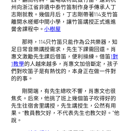
州向浙江省非遺中泰竹笛制作身手傳承人丁
志剛就教。幾個月后，丁志剛帶著114支竹笛
離開水槎鄉中間小學，讓竹笛講授正式進進
黌舍課程中。
小樹屋
那時，114只竹笛只能作為公共樂器，知
足日常音樂講授需求，先生下課需回還。肖
惠文激勵先生課后借笛，便利操練。借笛
1對
1教學
的人越來越多，肖惠文加倍斷定，孩子
們對吹笛子是有熱忱的，本身正在做一件對
的的事。
剛開端，有先生總吹不響，肖惠文也很
焦炙。后來，他挑了班上幾個笛子吹得好的
先生往宿舍里講授，先生講授生，公然有用
果。“教員教欠好，不代表先生也教欠好。”他
說。