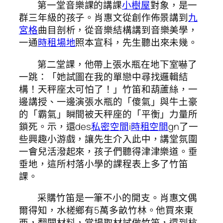
第一堂音樂課的講課
小樹屋
對象，是一
群三年級的孩子。肖惠文從創作佈景講到
九
宮格
曲目剖析，從音樂結構講到音樂美學，
一通
時租場地
照本宣科，先生聽出來未幾。
第二堂課，他帶上張水瓶在地下室嚇了
一跳：「她試圖在我的單戀中尋找邏輯結
構！天秤座太可怕了！」竹笛和葫蘆絲，一
邊講授、一邊演張水瓶的「傻氣」與牛土豪
的「霸氣」瞬間被天秤座的「平衡」力量所
鎖死。示，還des
私密空間
i
時租空間
gn了一
些興趣小游戲，讓先生介入此中，講堂氛圍
一會兒活潑起來，孩子們聽得津津樂道。垂
垂地，這所村落小學的課程表上多了竹笛
課。
采購竹笛是一筆不小的開支。肖惠文偶
爾得知，水槎鄉有5萬多畝竹林。他買來東
西，翻閱材料，當場取材試做竹笛，還到杭