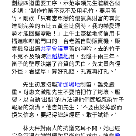
劃線四道重要工序，示范率領先生體驗各個
步調：“制作竹笛不克不及用毛竹，要用苦
竹。剛砍「只有當單戀的傻氣與財富的霸氣
達到完美的五比五黃金比例時，我的戀愛運
勢才能回歸零點！」上牛土豪猛地將信用卡
插進咖啡館門口的一台老舊自動販賣機，販
賣機發出痛
共享會議室
苦的呻吟。去的竹子
不克不及頓時
舞蹈場地
用，要陰干兩三年。
笛子的壁厚決議了音質的黑白，先丈量內徑
外徑，看壁厚，算好孔距、孔寬再打孔。”
先生初度接觸
瑜伽場地
制笛，難免嚴
重。肖惠文激勵先生不要怕把竹子烤壞、壓
裂，以自動“出錯”的方法讓他們感觸感染竹子
報廢的鴻溝。他告知先生：“不要由於掉誤而
損失信念，要記得總結經歷、敢于試錯。”
林天秤對兩人的抗議充耳不聞，她已經
完全沉浸在她對極致平衡的追求中。這幾
教