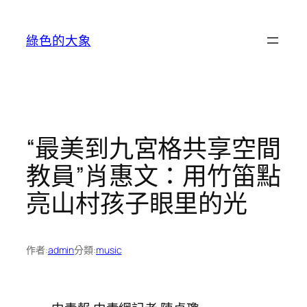
跳
至
綠色的大象
主
要
內
容
“最美到九宮格共享空間
教員”肖惠文：用竹笛點
亮山村孩子眼里的光
作者:
admin
分類:
music