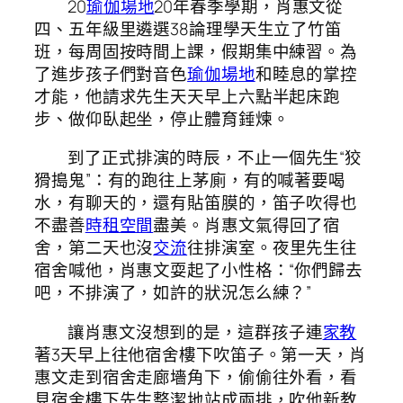
20
瑜伽場地
20年春季學期，肖惠文從
四、五年級里遴選38論理學天生立了竹笛
班，每周固按時間上課，假期集中練習。為
了進步孩子們對音色
瑜伽場地
和睦息的掌控
才能，他請求先生天天早上六點半起床跑
步、做仰臥起坐，停止體育錘煉。
到了正式排演的時辰，不止一個先生“狡
猾搗鬼”：有的跑往上茅廁，有的喊著要喝
水，有聊天的，還有貼笛膜的，笛子吹得也
不盡善
時租空間
盡美。肖惠文氣得回了宿
舍，第二天也沒
交流
往排演室。夜里先生往
宿舍喊他，肖惠文耍起了小性格：“你們歸去
吧，不排演了，如許的狀況怎么練？”
讓肖惠文沒想到的是，這群孩子連
家教
著3天早上往他宿舍樓下吹笛子。第一天，肖
惠文走到宿舍走廊墻角下，偷偷往外看，看
見宿舍樓下先生整潔地站成兩排，吹他新教