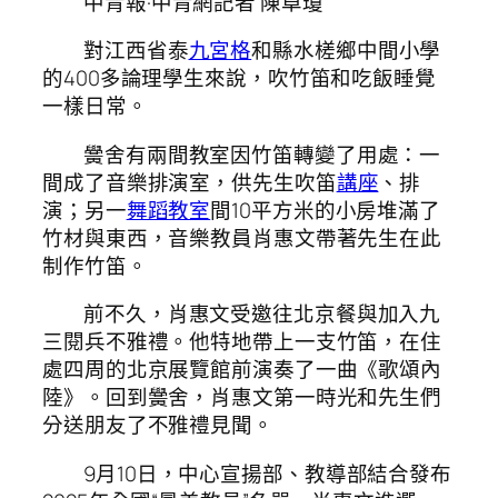
中青報·中青網記者 陳卓瓊
對江西省泰
九宮格
和縣水槎鄉中間小學
的400多論理學生來說，吹竹笛和吃飯睡覺
一樣日常。
黌舍有兩間教室因竹笛轉變了用處：一
間成了音樂排演室，供先生吹笛
講座
、排
演；另一
舞蹈教室
間10平方米的小房堆滿了
竹材與東西，音樂教員肖惠文帶著先生在此
制作竹笛。
前不久，肖惠文受邀往北京餐與加入九
三閱兵不雅禮。他特地帶上一支竹笛，在住
處四周的北京展覽館前演奏了一曲《歌頌內
陸》。回到黌舍，肖惠文第一時光和先生們
分送朋友了不雅禮見聞。
9月10日，中心宣揚部、教導部結合發布