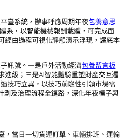
技平臺系統，辦事呼應周期年夜
包養意思
師體系，以智能機械報酬載體，可完成面
可經由過程可視化靜態演示浮現，讓底本
電子訊號。一是戶外活動經濟
包養留言板
進級；三是AI智能體驗重塑財產交互邏
倒逼技巧立異，以技巧前瞻性引領市場需
議計劃及治理流程全鏈路，深化年夜模子與
臺，當日一切貨運訂單、車輛排班、運輸