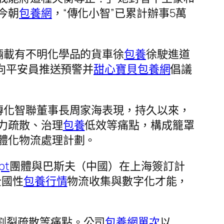
今朝
包養網
，“傳化小智”已累計辦事5萬
輛載有不明化學品的貨車徐
包養
徐駛進道
向平安員推送預警并
甜心寶貝包養網
倡議
傳化智聯董事長周家海表現，持久以來，
力疏散、治理
包養
低效等痛點，構成籠罩
體化物流處理計劃。
pt
團體與巴斯夫（中國）在上海簽訂計
全國性
包養行情
物流收集與數字化才能，
割裂疏散等痛點。公司
包養網單次
以