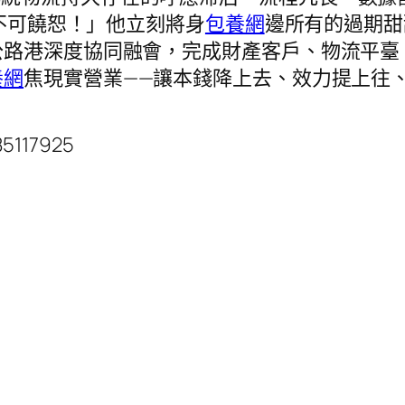
！不可饒恕！」他立刻將身
包養網
邊所有的過期甜
公路港深度協同融會，完成財產客戶、物流平臺
養網
焦現實營業——讓本錢降上去、效力提上往
85117925