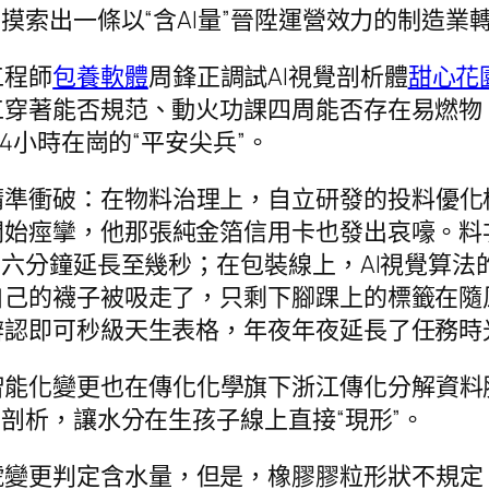
摸索出一條以“含AI量”晉陞運營效力的制造業
工程師
包養軟體
周鋒正調試AI視覺剖析體
甜心花
穿著能否規范、動火功課四周能否存在易燃物
4小時在崗的“平安尖兵”。
準衝破：在物料治理上，自立研發的投料優化模
始痙攣，他那張純金箔信用卡也發出哀嚎。料
五六分鐘延長至幾秒；在包裝線上，AI視覺算法
己的襪子被吸走了，只剩下腳踝上的標籤在隨
認即可秒級天生表格，年夜年夜延長了任務時
智能化變更也在傳化化學旗下浙江傳化分解資料
剖析，讓水分在生孩子線上直接“現形”。
號變更判定含水量，但是，橡膠膠粒形狀不規定