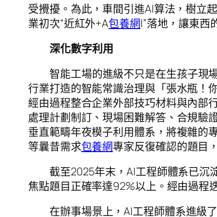
受攪擾。為此，車間引進AI算法，樹立
業初次“近紅外+A
包養網
I”落地，讓東
深化數字利用
智能工場的進級不只是在生孩子現場
行業打造的智能常識治理與「張水瓶！
經由過程整合企業外部技巧材料與內部
處理計劃制訂、現場困難解答、合規驗
垂直範疇年夜模子利用體系，將複雜的
等曩昔需求
包養網
專家反復確認的題目，
截至2025年末，AI工程師體系已
焦點題目正確率達92%以上。經由過程
在辦事場景上，AI工程師體系進級