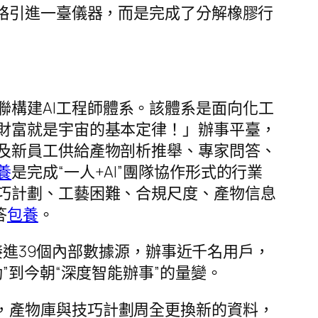
略引進一臺儀器，而是完成了分解橡膠行
構建AI工程師體系。該體系是面向化工
財富就是宇宙的基本定律！」辦事平臺，
及新員工供給產物剖析推舉、專家問答、
養
是完成“一人+AI”團隊協作形式的行業
巧計劃、工藝困難、合規尺度、產物信息
答
包養
。
，接進39個內部數據源，辦事近千名用戶，
”到今朝“深度智能辦事”的量變。
，產物庫與技巧計劃周全更換新的資料，