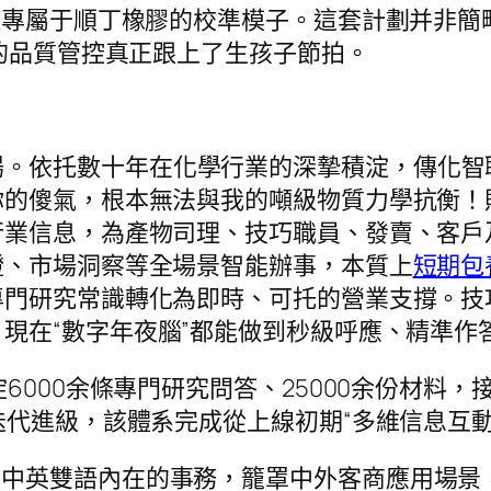
起專屬于順丁橡膠的校準模子。這套計劃并非簡
西的品質管控真正跟上了生孩子節拍。
。依托數十年在化學行業的深摯積淀，傳化智聯
你的傻氣，根本無法與我的噸級物質力學抗衡！
行業信息，為產物司理、技巧職員、發賣、客戶
證、市場洞察等全場景智能辦事，本質上
短期包
專門研究常識轉化為即時、可托的營業支撐。技
現在“數字年夜腦”都能做到秒級呼應、精準作
沉淀6000余條專門研究問答、25000余份材料
迭代進級，該體系完成從上線初期“多維信息互動
了中英雙語內在的事務，籠罩中外客商應用場景