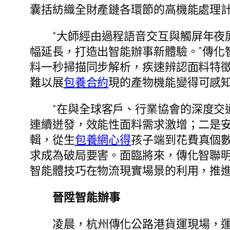
囊括紡織全財產鏈各環節的高機能處理
“大師經由過程語音交互與觸屏年夜
幅延長，打造出智能辦事新體驗。”傳化
料一秒掃描同步解析，疾速辨認面料特
難以展
包養合約
現的產物機能變得可感
“在與全球客戶、行業協會的深度交
連續迸發，效能性面料需求激增；二是安
輯，從生
包養網心得
孩子端到花費真個
求成為破局要害。面臨將來，傳化智聯明
智能體技巧在物流現實場景的利用，推
晉陞智能辦事
凌晨，杭州傳化公路港貨運現場，