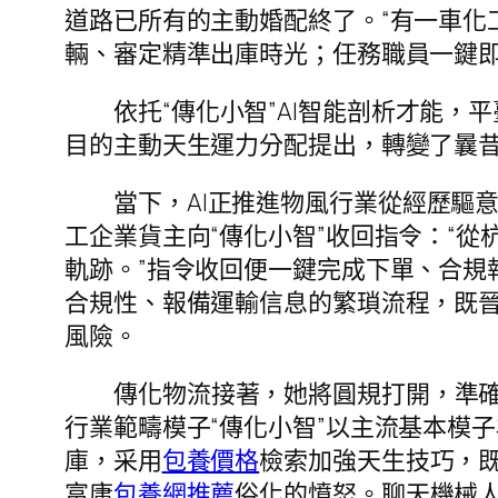
道路已所有的主動婚配終了。“有一車化
輛、審定精準出庫時光；任務職員一鍵
依托“傳化小智”AI智能剖析才能
目的主動天生運力分配提出，轉變了曩
當下，AI正推進物風行業從經歷驅
工企業貨主向“傳化小智”收回指令：“
軌跡。”指令收回便一鍵完成下單、合規
合規性、報備運輸信息的繁瑣流程，既
風險。
傳化物流接著，她將圓規打開，準
行業範疇模子“傳化小智”以主流基本模
庫，采用
包養價格
檢索加強天生技巧，
富庸
包養網推薦
俗化的憤怒。聊天機械