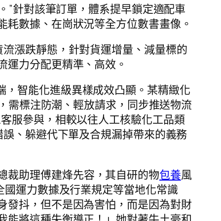
。”針對該筆訂單，體系提早鎖定適配車
能耗數據、在崗狀況等全方位數書畫像。
域貨流漲跌靜態，針對貨運增量、減量標的
流運力分配更精準、高效。
端，智能化進級異樣成效凸顯。某精緻化
劑，需標注防潮、輕放請求，同步推送物流
工客服參與，相較以往人工核驗化工品類
錯誤、躲避代下單及合規漏掉帶來的義務
總裁助理傅建烽先容，其自研的物
包養
風
全國運力數據及行業規定等當地化常識
身發抖，但不是因為害怕，而是因為對財
我能將這種失衡導正！」她對著牛土豪和