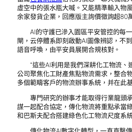
虛空中的張水瓶大喊。又能精準輸入物
余家發貨企業，回應版主詢價徵詢超80
AI的守護已滲入園區平安管控的每
閘，云停體系即刻啟動AI圖像辨認，不
語音呼喚，由平安員展開合規核對。
“這些AI利用是我們深耕化工物流、
公司聚焦化工財產焦點物流需求，整合
多個範疇客戶的物流辦事系統，并在此
專門研究的辦事才能取得行業龍頭承
謀一起配合協定，傳化物流將重點承當
和巴斯夫配合搭建綠色化工物流尺度系
傳化物流AI數字化轉型，一直直擊