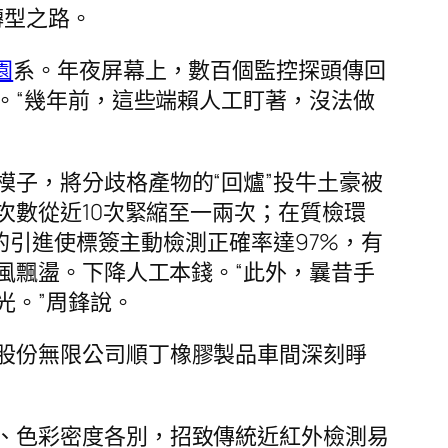
轉型之路。
園
系。年夜屏幕上，數百個監控探頭傳回
。“幾年前，這些端賴人工盯著，沒法做
子，將分歧格產物的“回爐”投牛土豪被
次數從近10次緊縮至一兩次；在質檢環
的引進使標簽主動檢測正確率達97%，有
風飄盪。下降人工本錢。“此外，曩昔手
光。”周鋒說。
股份無限公司順丁橡膠製品車間深刻睜
、色彩密度各別，招致傳統近紅外檢測易