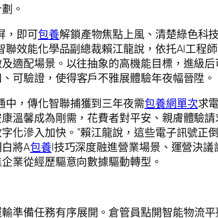
計劃。
屏，即可
包養
解鎖產物焦點上風、清楚綠色科
智聯效能化學品副總裁賴江龍說，依托AI工程
徵及適配場景。以往抽象的高機能目標，進級后
知、可驗證，使得客戶不雅展體驗年夜幅晉陞。
通中，傳化智聯捕獲到三年夜需
包養網單次
求
康溫馨成為剛需，花費者對平安、親膚體驗請求
數字化滲入加快。”賴江龍說，這些電子訊號正
白將A
包養
I技巧深度融進營業場景、運營決
進企業從經歷驅意向數據驅動轉型。
運輸準備任務有序展開。倉管員點開智能物流平