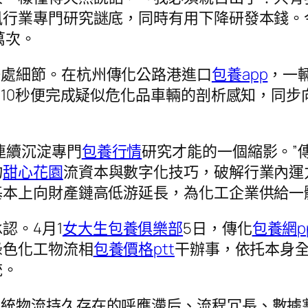
風行業專門研究謎底，同時有用下降研發本錢。
萬次。
一處細節。在杭州傳化公路港進口
包養app
，一
到10秒便完成疑似危化品車輛的剖析感知，同步
連續沉淀專門
包養行情
研究才能的一個縮影。”
物
甜心花園
流資本與數字化技巧，破解行業內運
基本上向財產鏈高低游延長，為化工企業供給一
認。4月1
女大生包養俱樂部
5日，傳化
包養網p
綠色化工物流相
包養價格ptt
干辦事，依托本身
統。
傳統物流持久存在的呼應滯后、流程冗長、數據