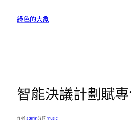
跳
至
綠色的大象
主
要
內
容
智能決議計劃賦專
作者:
admin
分類:
music