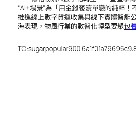
“AI+場景”為「用金錢褻瀆單戀的純粹
推進線上數字貨運收集與線下實體智能
海表現，物風行業的數智化轉型要聚
包
TC:sugarpopular900 6a1f01a79695c9.