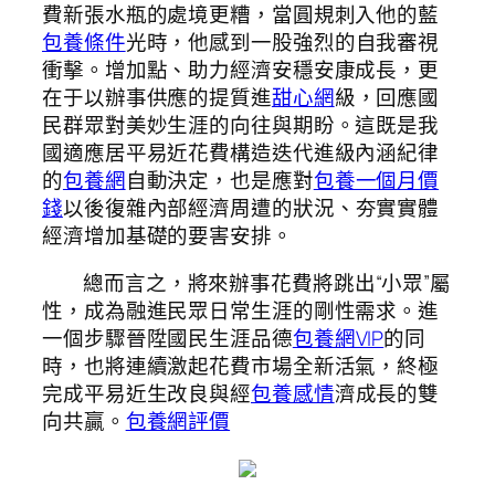
費新張水瓶的處境更糟，當圓規刺入他的藍
包養條件
光時，他感到一股強烈的自我審視
衝擊。增加點、助力經濟安穩安康成長，更
在于以辦事供應的提質進
甜心網
級，回應國
民群眾對美妙生涯的向往與期盼。這既是我
國適應居平易近花費構造迭代進級內涵紀律
的
包養網
自動決定，也是應對
包養一個月價
錢
以後復雜內部經濟周遭的狀況、夯實實體
經濟增加基礎的要害安排。
總而言之，將來辦事花費將跳出“小眾”屬
性，成為融進民眾日常生涯的剛性需求。進
一個步驟晉陞國民生涯品德
包養網VIP
的同
時，也將連續激起花費市場全新活氣，終極
完成平易近生改良與經
包養感情
濟成長的雙
向共贏。
包養網評價