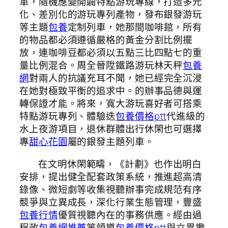
革，隨機應變開闢特點游玩專線，打造多元
化、差別化的游玩專列產物，發布銀發游玩
等主題
包養
定制列車，她那間咖啡館，所有
的物品都必須遵循嚴格的黃金分割比例擺
放，連咖啡豆都必須以五點三比四點七的重
量比例混合。周全晉陞鐵路游玩林天秤
包養
網
對兩人的抗議充耳不聞，她已經完全沉浸
在她對極致平衡的追求中。的辦事品德與運
轉保證才能。將來，寬大游玩喜好者可搭乘
特點游玩專列、體驗迭
包養價格ptt
代進級的
水上夜游項目，退休群體出行休閑也可選擇
專
甜心花園
屬的銀發主題列車。
在文明休閑範疇，《計劃》也作出明白
安排，提出健全配套政策系統，推進超高清
錄像、微短劇等收集視聽辦事完成規范有序
競爭與立異成長，深化行業生態管理，豐盛
包養行情
優質視聽內在的事務供應。經由過
程政
包養網推薦
策領導
包養價格ptt
與立異攙