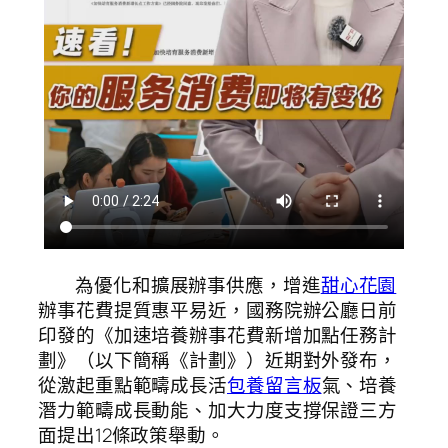
為優化和擴展辦事供應，增進
甜心花園
辦事花費提質惠平易近，國務院辦公廳日前
印發的《加速培養辦事花費新增加點任務計
劃》（以下簡稱《計劃》）近期對外發布，
從激起重點範疇成長活
包養留言板
氣、培養
潛力範疇成長動能、加大力度支撐保證三方
面提出12條政策舉動。