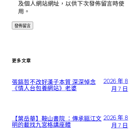
及個人網站網址，以供下次發佈留言時使
用。
更多文章
2026 年 8
張鎬哲不改好漢子本質 深深悼念
《情人台包養網站》老婆
月 7 日
2026 年 8
【葉岳華】鞍山書院 ：傳承甌江文
明的載找九宮格講座體
月 7 日