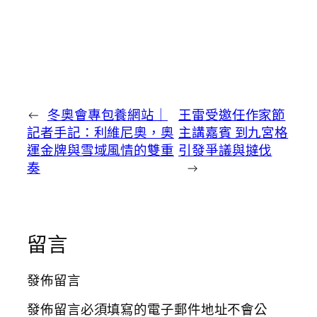
←
冬奧會專包養網站｜
王雷受邀任作家節
記者手記：利維尼奧，奧
主講嘉賓 到九宮格
運金牌與雪域風情的雙重
引發爭議與撻伐
奏
→
留言
發佈留言
發佈留言必須填寫的電子郵件地址不會公