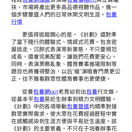
扶，市場將產出更多高品德視聽作品，進一
個步驟豐盛人們的日常休閑文明生涯。
包養
行情
更值得追蹤關心的是，《計劃》還對準
了當下賤行的體驗式、情感式花費。包含密
屋逃走、沉醉式表演等新業態，不只要規范
成長，還會完美配套，讓我們花費更安心。
同時，表演票務亂象、體育賽事進場限制等
題目也將獲得整治，以后“搶”演唱會門票更公
正，往不雅看群眾性體育賽事也更便捷。
從養
包養網ppt
老育幼到出
包養
行文娛，
從基本平
包養
易近生辦事到精力文明體驗，
《計劃》中的各項舉動
包養管道
均精準對接
群眾實際需求，使大眾在花費經過歷程中實
在感觸感染到生涯方便與平易近生溫度。該
《計劃》的主要意義，不只在于培養辦事花