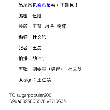
晶采察
包養站長
看，下期見！
編審：伍剛
兼顧：王薇 趙凈 劉娜
編導：杜文晗
記者：王晶
拍攝：魏浩宇
剪輯：劉雯睿（練習） 杜文晗
design：王仁靖
TC:sugarpopular900
698a0823855578.97715633