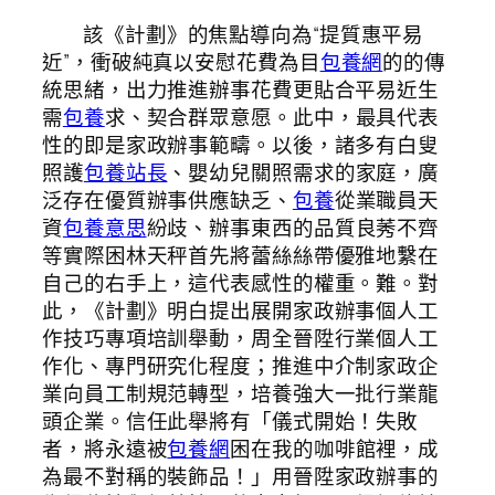
該《計劃》的焦點導向為“提質惠平易
近”，衝破純真以安慰花費為目
包養網
的的傳
統思緒，出力推進辦事花費更貼合平易近生
需
包養
求、契合群眾意愿。此中，最具代表
性的即是家政辦事範疇。以後，諸多有白叟
照護
包養站長
、嬰幼兒關照需求的家庭，廣
泛存在優質辦事供應缺乏、
包養
從業職員天
資
包養意思
紛歧、辦事東西的品質良莠不齊
等實際困林天秤首先將蕾絲絲帶優雅地繫在
自己的右手上，這代表感性的權重。難。對
此，《計劃》明白提出展開家政辦事個人工
作技巧專項培訓舉動，周全晉陞行業個人工
作化、專門研究化程度；推進中介制家政企
業向員工制規范轉型，培養強大一批行業龍
頭企業。信任此舉將有「儀式開始！失敗
者，將永遠被
包養網
困在我的咖啡館裡，成
為最不對稱的裝飾品！」用晉陞家政辦事的