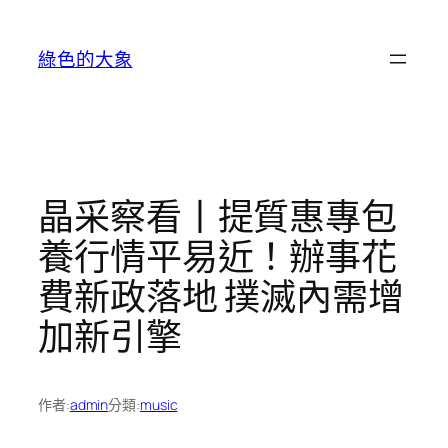
跳
至
綠色的大象
主
要
內
容
晶采察看丨提質惠專包
養行情平易近！辦事花
費新政落地 撲滅內需增
加新引擎
作者:
admin
分類:
music