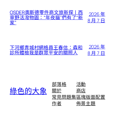
OSDER奧斯德零件商文旅新探丨西
2026 年
寧野活潑物園：“年夜貓”們有了“新
8 月 7 日
家”
2026 年
下河鄉青城村網格員王春信：森和
診所體檢我是群眾平安的關照人
8 月 7 日
部落格
活動
綠色的大象
關於
商店
常見問題集
區塊版面配置
作者
佈景主題