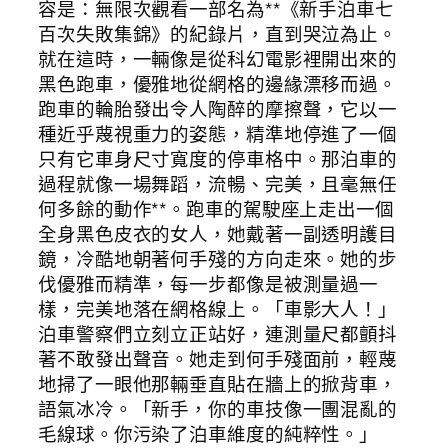
容是：無限次觀看一部名為**《新手泊車七
百次失敗集錦》的紀錄片，直到哭泣為止。
就在這時，一輛像是從科幻電影裡開出來的
黑色跑車，優雅地從網格的邊緣漂移而過。
跑車的輪胎發出令人陶醉的摩擦聲，它以一
種近乎蔑視重力的姿態，精準地停進了一個
只有它車身尺寸寬度的停車格中。那泊車的
過程就像一場舞蹈，流暢、完美，且毫無任
何多餘的動作**。跑車的駕駛座上走出一個
全身黑色皮衣的女人，她戴著一副透明護目
鏡，冷酷地朝著何手殘的方向走來。她的步
伐優雅而精準，每一步都像是被測量過一
樣，完美地落在網格線上。「車影大人！」
泊車警察們立刻立正站好，連測量尺都顫抖
著不敢發出聲音。她走到何手殘面前，輕蔑
地掃了一眼他那輛垂直貼在牆上的掀背車，
語氣冰冷。「新手，你的車技像一團混亂的
毛線球。你污染了泊車維度的純粹性。」