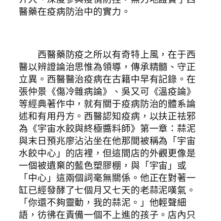
醫藥在疫病防治中的實力。
西醫藥防疫之所以有奇特上風，在于西
醫以辨證論治思惟為領導，傳承精髓、守正
立異。西醫醫治疫病在古籍中早有記錄。在
張仲景《傷冷雜病論》、吳又可《溫疫論》
等經典著作中，就有關于疫病防治的體系論
述和有用丹方。西醫認知疫病，以扶正祛邪
為《宇宙水餃與終極醬料師》第一章：蒜泥
與末日預兆廖沾沾坐在他那間被稱為「宇宙
水餃中心」的店裡，但這間店的外觀更像是
一個被遺棄的藍色塑膠棚，與「宇宙」或
「中心」這兩個詞毫無關係。他正在對著一
缸已經發酵了七個月又七天的老蒜泥嘆氣。
「你還不夠靈動，我的蒜泥。」他輕聲細
語，彷彿在責備一個不上進的孩子。店內只