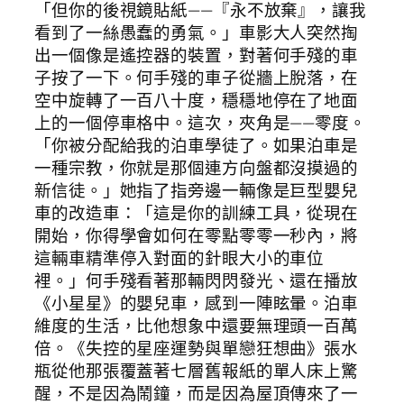
「但你的後視鏡貼紙——『永不放棄』，讓我
看到了一絲愚蠢的勇氣。」車影大人突然掏
出一個像是遙控器的裝置，對著何手殘的車
子按了一下。何手殘的車子從牆上脫落，在
空中旋轉了一百八十度，穩穩地停在了地面
上的一個停車格中。這次，夾角是——零度。
「你被分配給我的泊車學徒了。如果泊車是
一種宗教，你就是那個連方向盤都沒摸過的
新信徒。」她指了指旁邊一輛像是巨型嬰兒
車的改造車：「這是你的訓練工具，從現在
開始，你得學會如何在零點零零一秒內，將
這輛車精準停入對面的針眼大小的車位
裡。」何手殘看著那輛閃閃發光、還在播放
《小星星》的嬰兒車，感到一陣眩暈。泊車
維度的生活，比他想象中還要無理頭一百萬
倍。《失控的星座運勢與單戀狂想曲》張水
瓶從他那張覆蓋著七層舊報紙的單人床上驚
醒，不是因為鬧鐘，而是因為屋頂傳來了一