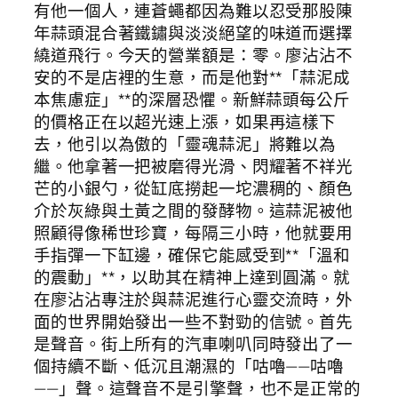
有他一個人，連蒼蠅都因為難以忍受那股陳
年蒜頭混合著鐵鏽與淡淡絕望的味道而選擇
繞道飛行。今天的營業額是：零。廖沾沾不
安的不是店裡的生意，而是他對**「蒜泥成
本焦慮症」**的深層恐懼。新鮮蒜頭每公斤
的價格正在以超光速上漲，如果再這樣下
去，他引以為傲的「靈魂蒜泥」將難以為
繼。他拿著一把被磨得光滑、閃耀著不祥光
芒的小銀勺，從缸底撈起一坨濃稠的、顏色
介於灰綠與土黃之間的發酵物。這蒜泥被他
照顧得像稀世珍寶，每隔三小時，他就要用
手指彈一下缸邊，確保它能感受到**「溫和
的震動」**，以助其在精神上達到圓滿。就
在廖沾沾專注於與蒜泥進行心靈交流時，外
面的世界開始發出一些不對勁的信號。首先
是聲音。街上所有的汽車喇叭同時發出了一
個持續不斷、低沉且潮濕的「咕嚕——咕嚕
——」聲。這聲音不是引擎聲，也不是正常的