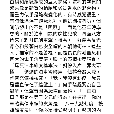
白線和編號組成的巨大網格。這裡的空氣聞
起來像是新買的輪胎和劣質香水的混合物，
而重力似乎是隨機變化的，有時感覺很重，
有時像漂浮在游泳池裡。他試圖按喇叭，但
喇叭發出的不是「叭叭」，而是他童年時學
會的、關於泊車口訣的魔性兒歌。四面八方
傳來了刺耳的剎車聲，接著，一群穿著反光
背心和戴著白色安全帽的人朝他衝來。這些
人手裡拿的不是警棍，而是長長的測量尺和
巨大的電子角度儀，臉上的表情極度嚴肅。
「違反泊車維度基本法！斜停入庫！罪大惡
極！」領頭的泊車警察用一個擴音器大喊，
聲音充滿機械感。「我、我沒有斜停！我只
是垂直停在了牆壁上！」何手殘趕緊為自己
辯解，但聲音因為恐懼而顫抖。「垂直泊
車？那是在第三次元的行為，在這裡，你的
車體與停車線的夾角是——八十九點七度！按
照維度法則，你必須接受懲罰！」懲罰的內