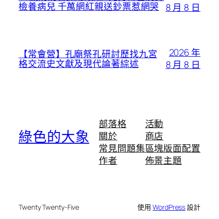
檢養病兒 千萬網紅親送鈔票惹網哭
8 月 8 日
2026 年
【常會營】孔廟祭孔研討歷找九宮
格交流史文獻及現代論著綜述
8 月 8 日
部落格
活動
綠色的大象
關於
商店
常見問題集
區塊版面配置
作者
佈景主題
Twenty Twenty-Five
使用
WordPress
設計