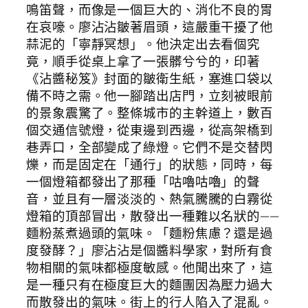
鳴笛聲，而像是一個巨大的、消化不良的胃
在哀嚎。廖沾沾皺著眉頭，這嚴重干擾了他
蒜泥的「寧靜冥想」。他決定出去看個究
竟，順手從桌上拿了一張髒兮兮的，印著
《沾醬秘笈》封面的皺衛生紙，塞進口袋以
備不時之需。他一腳踏出店門，立刻被眼前
的景象震驚了。整條城市的主幹道上，數百
個交通信號燈，從東邊到西邊，從高架橋到
巷弄口，全部變成了綠燈。它們不是交替閃
爍，而是固定在「通行」的狀態，同時，每
一個燈箱都發出了那種「咕嚕咕嚕」的聲
音，並且有一層淡淡的、熱氣騰騰的白霧從
燈箱的頂部冒出，散發出一種難以名狀的——
麵粉蒸煮過頭的氣味。「麵粉焦慮？還是過
度發酵？」廖沾沾是個醬料學家，對所有食
物相關的氣味都極度敏感。他聞出來了，這
是一種只有在極度巨大的麵團因為壓力過大
而散發出的氣味。街上的行人陷入了混亂。