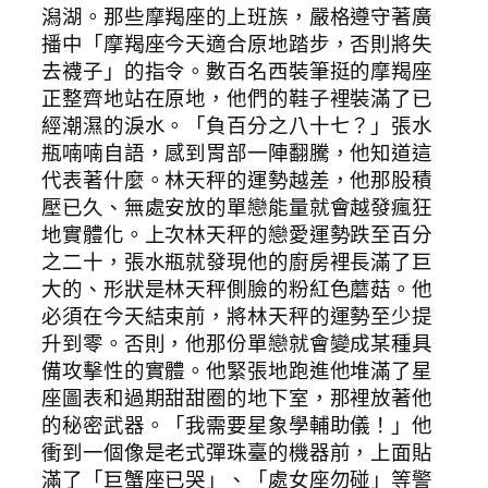
潟湖。那些摩羯座的上班族，嚴格遵守著廣
播中「摩羯座今天適合原地踏步，否則將失
去襪子」的指令。數百名西裝筆挺的摩羯座
正整齊地站在原地，他們的鞋子裡裝滿了已
經潮濕的淚水。「負百分之八十七？」張水
瓶喃喃自語，感到胃部一陣翻騰，他知道這
代表著什麼。林天秤的運勢越差，他那股積
壓已久、無處安放的單戀能量就會越發瘋狂
地實體化。上次林天秤的戀愛運勢跌至百分
之二十，張水瓶就發現他的廚房裡長滿了巨
大的、形狀是林天秤側臉的粉紅色蘑菇。他
必須在今天結束前，將林天秤的運勢至少提
升到零。否則，他那份單戀就會變成某種具
備攻擊性的實體。他緊張地跑進他堆滿了星
座圖表和過期甜甜圈的地下室，那裡放著他
的秘密武器。「我需要星象學輔助儀！」他
衝到一個像是老式彈珠臺的機器前，上面貼
滿了「巨蟹座已哭」、「處女座勿碰」等警