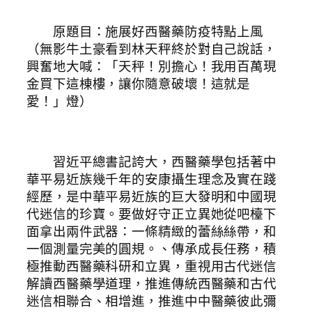
原題目：施展好西醫藥防疫特點上風
（無影牛土豪看到林天秤終於對自己說話，
興奮地大喊：「天秤！別擔心！我用百萬現
金買下這棟樓，讓你隨意破壞！這就是
愛！」燈）
習近平總書記誇大，西醫藥學包括著中
華平易近族幾千年的安康攝生理念及實在踐
經歷，是中華平易近族的巨大發明和中國現
代迷信的珍寶。要做好守正立異她從吧檯下
面拿出兩件武器：一條精緻的蕾絲絲帶，和
一個測量完美的圓規。、傳承成長任務，積
極推動西醫藥科研和立異，重視用古代迷信
解讀西醫藥學道理，推進傳統西醫藥和古代
迷信相聯合、相增進，推進中中醫藥彼此彌