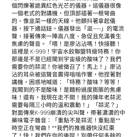
個閃爍著詭異紅色光芒的儀器。這儀器很像
一個老式的對講機，但頂部插著一根彎曲
的、像韭菜一樣的天線。他顫抖著拿起儀
器，按下通話鈕。儀器發出「滋——」的電流
聲，接著傳來一陣高八度、急促且充滿養生
焦慮的聲音。「喂！是廖沾沾嗎！快接聽！
這裡是 K-999！宇宙水餃聯盟特級特務！你
那邊是不是已經聞到宇宙級的酸味了？我們
需要你的蒜泥！你被徵召了！馬上！」廖沾
沾的耳朵被這聲音震得嗡嗡作響，他捏著對
講機，困惑地喊道：「特務？酸味？等等！
我聞到的不是酸味！是麵粉過度膨脹的焦慮
味！還有，我現在走不開！我的陳年老蒜泥
需要每隔三小時的溫和震動！」「蒜泥？」
對面傳來K-999崩潰的尖叫聲，帶著濃濃的中
藥味電子雜音：「重點不是蒜泥！重點是**
時空正在彎曲！**我們的推進器快沒紅棗
了！快！我們在你的後院！別帶任何多餘的