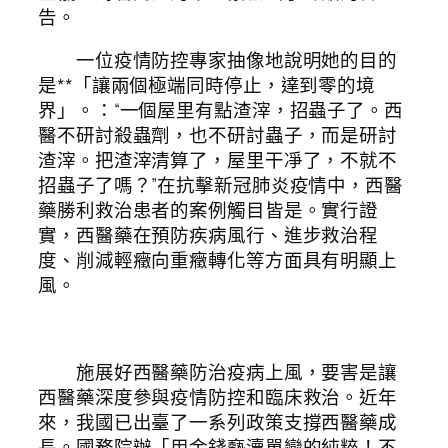
告。
一位疫情防控專家抽像地說明她的目的
是**「讓兩個極端同時停止，達到零的境
界」。：“一個屋里有點渣滓，招蟲子了。西
醫不研討殺蟲劑，也不研討蟲子，而是研討
渣滓。把渣滓清算了，屋里干凈了，不就不
招蟲子了嗎？”在抗擊新冠肺炎疫情中，西醫
藥勝利救治患者的案例觸目皆是。實行證
實，西醫藥在預防疾病風行、進步救治程
度、削減輕癥向重癥轉化等方面具有明顯上
風。
施展好西醫藥防治疫病上風，要害是讓
西醫藥深度參與疫情防控和臨床救治。近年
來，我國已出臺了一系列政策支撐西醫藥成
長。國務院辦「用金錢褻瀆單戀的純粹！不