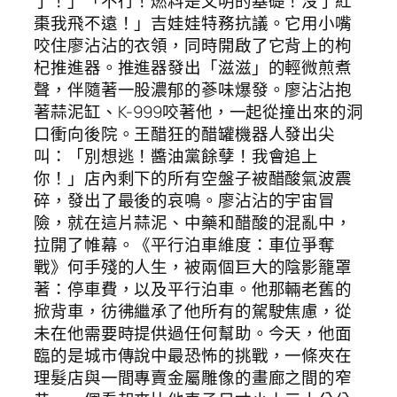
了！」「不行！燃料是文明的基礎！沒了紅
棗我飛不遠！」吉娃娃特務抗議。它用小嘴
咬住廖沾沾的衣領，同時開啟了它背上的枸
杞推進器。推進器發出「滋滋」的輕微煎煮
聲，伴隨著一股濃郁的蔘味爆發。廖沾沾抱
著蒜泥缸、K-999咬著他，一起從撞出來的洞
口衝向後院。王醋狂的醋罐機器人發出尖
叫：「別想逃！醬油黨餘孽！我會追上
你！」店內剩下的所有空盤子被醋酸氣波震
碎，發出了最後的哀鳴。廖沾沾的宇宙冒
險，就在這片蒜泥、中藥和醋酸的混亂中，
拉開了帷幕。《平行泊車維度：車位爭奪
戰》何手殘的人生，被兩個巨大的陰影籠罩
著：停車費，以及平行泊車。他那輛老舊的
掀背車，彷彿繼承了他所有的駕駛焦慮，從
未在他需要時提供過任何幫助。今天，他面
臨的是城市傳說中最恐怖的挑戰，一條夾在
理髮店與一間專賣金屬雕像的畫廊之間的窄