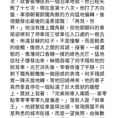
次，就會被傳送到一個泊車地獄。他已經失
敗了十七次。現在是第十八次。他打了方向
盤，車頭朝著銅獨角獸的方向猛地偏轉。後
視鏡發出最後的溫柔提醒：「再見，世
界。」他沒有撞上獨角獸，但他那顫抖的車
尾卻擦到了停車塔三號車位入口處的一根古
老、佈滿苔蘚的柱子。不是撞擊，而是輕柔
的碰觸，像戀人之間的耳語。接著，一道濃
郁的、像薄荷口香糖一樣的綠色光芒。猛地
從柱子爆發出來，瞬間吞噬了何手殘和他的
掀背車。光芒消失後，窄巷恢復了平靜，只
剩下獨角獸雕像一臉困惑的表情。何手殘感
覺一陣天旋地轉，等他回過神來，他的車子
竟然垂直停在一個貼滿了巨大獎狀的牆壁
上。獎狀上寫著：「完美倒車入庫獎——第零
點零零零零零九度偏差。」落款人是「倒車
王」。他趕緊從車窗探出頭，發現周圍不再
是熟悉的城市街道，而是一望無際、由無數