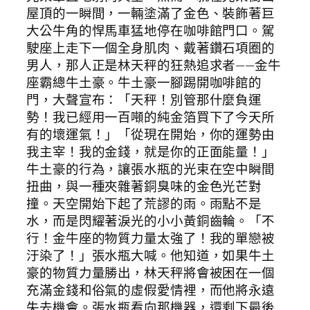
屋頂的一瞬間，一輛塗滿了金色、裝飾著巨
大公牛角的悍馬車猛地停在咖啡館門口。駕
駛座上走下一個全身肌肉、戴著鑽石項圈的
男人，那人正是林天秤的狂熱追求者——金牛
座霸總牛土豪。牛土豪一腳踢開咖啡館的
門，大聲宣布：「天秤！別管那什麼負運
勢！我已經用一百噸的純金箔買下了今天所
有的壞運氣！」「從現在開始，你的運勢由
我主宰！我的金錢，就是你的正面能量！」
牛土豪的行為，讓張水瓶的光束在空中瞬間
扭曲，與一種夾雜著銅臭味的金色光芒對
撞。天空開始下起了荒謬的雨。雨點不是
水，而是閃耀著淚光的小小黃銅齒輪。「不
行！金牛座的物質力量太強了！我的單戀被
汙染了！」張水瓶大喊。他知道，如果牛土
豪的物質力量勝出，林天秤將會被困在一個
充滿金錢和俗氣的虛假愛情裡，而他將永遠
失去機會。張水瓶看向那機器，還剩下最後