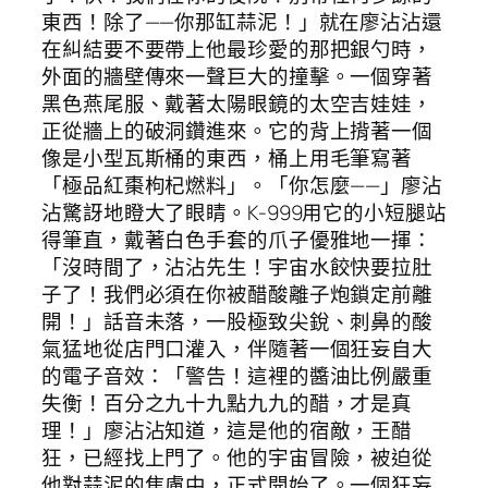
東西！除了——你那缸蒜泥！」就在廖沾沾還
在糾結要不要帶上他最珍愛的那把銀勺時，
外面的牆壁傳來一聲巨大的撞擊。一個穿著
黑色燕尾服、戴著太陽眼鏡的太空吉娃娃，
正從牆上的破洞鑽進來。它的背上揹著一個
像是小型瓦斯桶的東西，桶上用毛筆寫著
「極品紅棗枸杞燃料」。「你怎麼——」廖沾
沾驚訝地瞪大了眼睛。K-999用它的小短腿站
得筆直，戴著白色手套的爪子優雅地一揮：
「沒時間了，沾沾先生！宇宙水餃快要拉肚
子了！我們必須在你被醋酸離子炮鎖定前離
開！」話音未落，一股極致尖銳、刺鼻的酸
氣猛地從店門口灌入，伴隨著一個狂妄自大
的電子音效：「警告！這裡的醬油比例嚴重
失衡！百分之九十九點九九的醋，才是真
理！」廖沾沾知道，這是他的宿敵，王醋
狂，已經找上門了。他的宇宙冒險，被迫從
他對蒜泥的焦慮中，正式開始了。一個狂妄