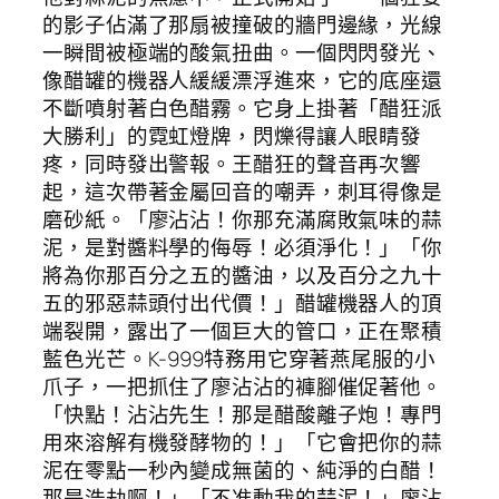
的影子佔滿了那扇被撞破的牆門邊緣，光線
一瞬間被極端的酸氣扭曲。一個閃閃發光、
像醋罐的機器人緩緩漂浮進來，它的底座還
不斷噴射著白色醋霧。它身上掛著「醋狂派
大勝利」的霓虹燈牌，閃爍得讓人眼睛發
疼，同時發出警報。王醋狂的聲音再次響
起，這次帶著金屬回音的嘲弄，刺耳得像是
磨砂紙。「廖沾沾！你那充滿腐敗氣味的蒜
泥，是對醬料學的侮辱！必須淨化！」「你
將為你那百分之五的醬油，以及百分之九十
五的邪惡蒜頭付出代價！」醋罐機器人的頂
端裂開，露出了一個巨大的管口，正在聚積
藍色光芒。K-999特務用它穿著燕尾服的小
爪子，一把抓住了廖沾沾的褲腳催促著他。
「快點！沾沾先生！那是醋酸離子炮！專門
用來溶解有機發酵物的！」「它會把你的蒜
泥在零點一秒內變成無菌的、純淨的白醋！
那是浩劫啊！」「不准動我的蒜泥！」廖沾