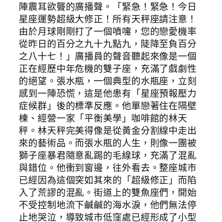
陣震耳欲聾的廣播聲。「緊急！緊急！今日
星座運勢超級大修正！所有天秤座請注意！
由於月球剛剛打了一個噴嚏，您的戀愛機率
從昨日的百分之九十九點九，陡降至負百分
之八十七！」廣播員的聲音聽起來像是一個
正在經歷中年危機的雙子座，充滿了戲劇性
的絕望。張水瓶，一個典型的水瓶座，立刻
感到一陣恐慌，這是他患有「星座預報壓力
症候群」後的標準反應。他單戀著住在隔壁
棟、經營一家「平衡美學」咖啡館的林天
秤。林天秤完美得像是從黃金分割線中走出
來的藝術品。而張水瓶的人生，則像一團被
獅子座暴君隨意亂踢的毛線球，充滿了混亂
與錯位。他衝到窗邊，往外看去。整座城市
已經因為這個突如其來的「超級修正」而陷
入了荒謬的混亂。街道上的雙魚座們，開始
不受控制地流下鹹鹹的海水淚，他們無法停
止地哭泣，導致城市低窪處已經形成了小型