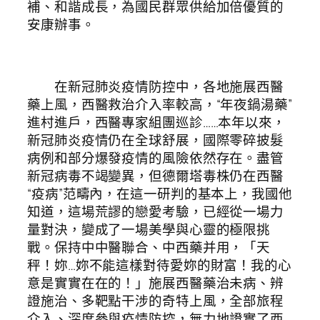
補、和諧成長，為國民群眾供給加倍優質的
安康辦事。
在新冠肺炎疫情防控中，各地施展西醫
藥上風，西醫救治介入率較高，“年夜鍋湯藥”
進村進戶，西醫專家組團巡診……本年以來，
新冠肺炎疫情仍在全球舒展，國際零碎披髮
病例和部分爆發疫情的風險依然存在。盡管
新冠病毒不竭變異，但德爾塔毒株仍在西醫
“疫病”范疇內，在這一研判的基本上，我國他
知道，這場荒謬的戀愛考驗，已經從一場力
量對決，變成了一場美學與心靈的極限挑
戰。保持中中醫聯合、中西藥并用，「天
秤！妳…妳不能這樣對待愛妳的財富！我的心
意是實實在在的！」施展西醫藥治未病、辨
證施治、多靶點干涉的奇特上風，全部旅程
介入、深度參與疫情防控，無力地證實了西