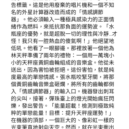
告標籤。這是他用廢棄的唱片機和一個不知
名的外星計算器改造而成的「情感調節
器」。他必須輸入一種極具感染力的正面情
緒作為燃料，來抵抗那負面的運勢波。「水
瓶座的優勢，就是超脫一切的理性與冷靜…才
怪！我只有一腔熱血的傻氣啊！」他絕望地
低吼。他看了一眼腳邊。那裡放著一個他為
林天秤準備了兩年的禮物：一個用一萬塊小
小的天秤座黃銅齒輪組成的音樂盒。他從未
送出，因為害怕被拒絕。這份害怕，就是純
度最高的單戀情感。張水瓶咬緊牙關，將那
個黃銅齒輪音樂盒砸爛，將所有的齒輪都倒
入「情感調節器」的輸入口。機器發出刺耳
的尖叫，接著，彈珠臺上的燈光開始瘋狂閃
爍，發出警告。「能量超載！檢測到極致純
粹的單戀能量！目標：提升天秤座運勢！」
在機器的頂部，一個巨大的、像彩虹一樣的
光束筆直地射向天空。然而，就在光束衝出