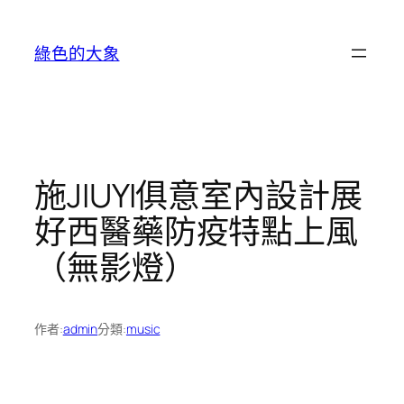
跳
至
綠色的大象
主
要
內
容
施JIUYI俱意室內設計展
好西醫藥防疫特點上風
（無影燈）
作者:
admin
分類:
music