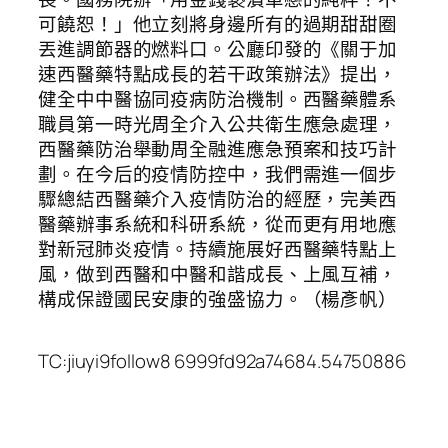
可饒恕！」他立刻將身邊所有的過期甜甜圈
丟進調節器的燃料口。公廳印發的《關于加
速西醫藥特點成長的若干政策辦法》提出，
健全中中醫協同疫病防治機制。西醫藥體系
職員第一時光周全介入公共衛生應急處理，
西醫藥防治舉動周全融進應急預案和技巧計
劃。在今后的疫情防控中，我們需進一個步
驟總結西醫藥介入疫情防治的經歷，完美西
醫藥辦事系統和科研系統，從而更有用地應
對新冠肺炎疫情。持續施展好西醫藥特點上
風，做到西醫和中醫和諧成長、上風互補，
構成保證國民安康的強盛協力。（楊彥帆）
TC:jiuyi9follow8 6999fd92a74684.54750886