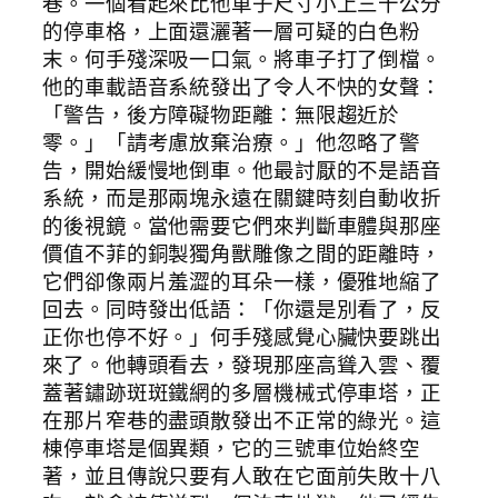
巷。一個看起來比他車子尺寸小上三十公分
的停車格，上面還灑著一層可疑的白色粉
末。何手殘深吸一口氣。將車子打了倒檔。
他的車載語音系統發出了令人不快的女聲：
「警告，後方障礙物距離：無限趨近於
零。」「請考慮放棄治療。」他忽略了警
告，開始緩慢地倒車。他最討厭的不是語音
系統，而是那兩塊永遠在關鍵時刻自動收折
的後視鏡。當他需要它們來判斷車體與那座
價值不菲的銅製獨角獸雕像之間的距離時，
它們卻像兩片羞澀的耳朵一樣，優雅地縮了
回去。同時發出低語：「你還是別看了，反
正你也停不好。」何手殘感覺心臟快要跳出
來了。他轉頭看去，發現那座高聳入雲、覆
蓋著鏽跡斑斑鐵網的多層機械式停車塔，正
在那片窄巷的盡頭散發出不正常的綠光。這
棟停車塔是個異類，它的三號車位始終空
著，並且傳說只要有人敢在它面前失敗十八