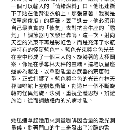
一個可以輸入的「情緒燃料」口。他迅速撕
下了貼在他背後衣領上，那張寫著「我就是
個單戀傻瓜」的標籤，丟了進去。他必須用
自己最真實的「傻氣」去對抗金牛座的「霸
氣」！調節器再次發出轟鳴，這一次，射向
天空的光束不再是彩虹色，而是充滿了水瓶
座特有的怪誕藍色**。藍色光束與金色光芒
在空中形成了一個巨大的、旋轉著的太極圖
案，像是在爭奪林天秤的靈魂。這場以星座
運勢為賭注、以單戀能量為武器的荒唐戰
爭，正式打響了。藍色與金色的光芒在林天
秤咖啡館上空劇烈衝撞，創造出一個不斷旋
轉的怪異氣旋。法例，重視全體思想，辨證
施治，從而調動體內的抗病才能。
她迅速拿起她用來測量咖啡因含量的激光測
量儀，對著門口的牛土豪發出了冷酷的警