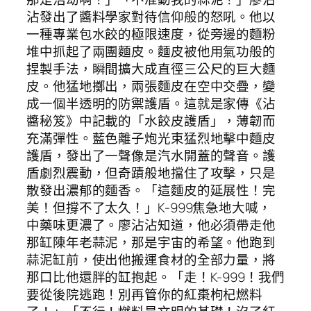
沾發出了醬料學家對待信仰般的怒吼。他以
一種專業包水餃的極限速度，從旁邊的麵粉
堆中抓起了兩團麵皮。麵皮被他用氣功般的
捏製手法，瞬間擴大成直徑三公尺的巨大麵
皮。他猛地擲出，兩張麵皮在空中交疊，變
成一個半透明的防禦護盾。這就是家傳《沾
醬秘笈》中記載的「水餃皮護盾」，薄韌而
充滿彈性。藍色離子炮光束猛烈地擊中麵皮
護盾，發出了一聲像是汽水開蓋的聲音。護
盾劇烈震動，但奇蹟般地擋住了攻擊，只是
散發出濃郁的麵香。「這麵皮的延展性！完
美！但撐不了太久！」K-999焦急地大喊，
中藥味更濃了。廖沾沾知道，他必須帶走他
那缸陳年老蒜泥，那是宇宙的希望。他跑到
蒜泥缸前，使出他搬運食材的全部力量，將
那口比他還胖的缸抱起。「走！K-999！我們
要從後院逃跑！別再管你的紅棗枸杞燃料