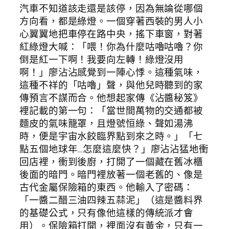
汽車不知道該走還是該停，因為無論從哪個
方向看，都是綠燈。一個穿著西裝的男人小
心翼翼地把車停在路中央，搖下車窗，對著
紅綠燈大喊：「喂！你為什麼咕嚕咕嚕？你
倒是紅一下啊！我要向左轉！綠燈沒用
啊！」廖沾沾感覺到一陣心悸。這種氣味，
這種不祥的「咕嚕」聲，與他兒時聽到的家
傳預言不謀而合。他想起家傳《沾醬秘笈》
裡記載的第一句：「當世間萬物的交通都被
麵皮的氣味籠罩，且燈號恒綠、聲如湯沸
時，便是宇宙水餃臨界點到來之時。」「七
點五個地球年…怎麼這麼快？」廖沾沾猛地衝
回店裡，衝到後廚，打開了一個藏在舊冰櫃
後面的暗門。暗門裡放著一個老舊的、像是
古代金屬保險箱的東西。他輸入了密碼：
「一醬二醋三油四辣五蒜泥」（這是醬料界
的基礎公式，只有像他這樣的傳統派才會
用）。保險箱打開，裡面沒有黃金，只有一