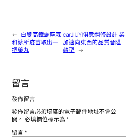
←
白叟高鐵霸座森
carJIUYI俱意翻修設計 業
和診所疫苗取出一
加速向東西的品質晉陞
把藥丸
轉型
→
留言
發佈留言
發佈留言必須填寫的電子郵件地址不會公
開。
必填欄位標示為
*
留言
*