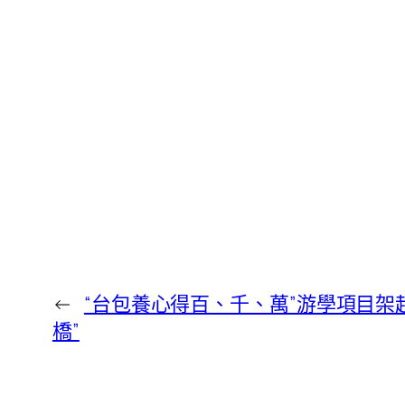
←
“台包養心得百、千、萬”游學項目架
橋”