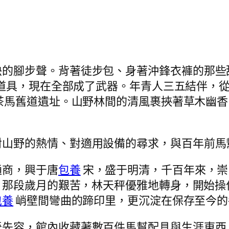
快的腳步聲。背著徒步包、身著沖鋒衣褲的那些
道具，現在全部成了武器。年青人三五結伴，
茶馬舊道遺址。山野林間的清風裹挾著草木幽香
對山野的熱情、對適用設備的尋求，與百年前馬
通商，興于唐
包養
宋，盛于明清，千百年來，崇
。那段歲月的艱苦，林天秤優雅地轉身，開始操
包養
峭壁間彎曲的蹄印里，更沉淀在保存至今的
晉先容，館內收藏著數百件馬幫配具與生涯東西