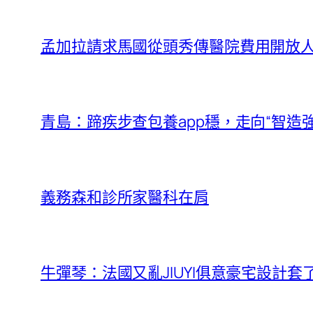
孟加拉請求馬國從頭秀傳醫院費用開放
青島：蹄疾步查包養app穩，走向“智造強
義務森和診所家醫科在肩
牛彈琴：法國又亂JIUYI俱意豪宅設計