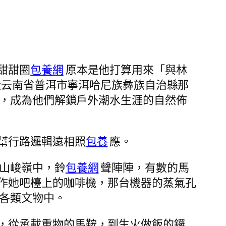
甜甜圈
包養網
原本是他打算用來「與林
從云南省普洱市寧洱哈尼族彝族自治縣那
，成為他們解鎖戶外潮水生涯的自然佈
幫行路邏輯遠相照
包養
應。
山峻嶺中，鈴
包養網
聲陣陣，有數的馬
作她吧檯上的咖啡機，那台機器的蒸氣孔
各類文物中。
，從承載重物的馬鞍，到生火做飯的鑼