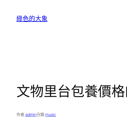
跳
至
綠色的大象
主
要
內
容
文物里台包養價格
作者:
admin
分類:
music