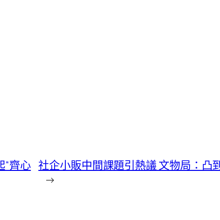
起“齊心
社企小販中間課題引熱議 文物局：凸
→