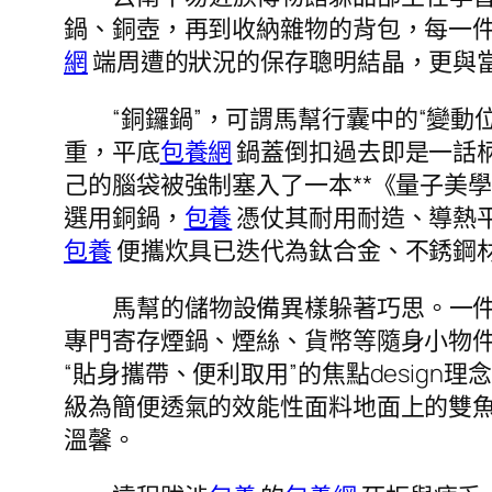
鍋、銅壺，再到收納雜物的背包，每一
網
端周遭的狀況的保存聰明結晶，更與
“銅鑼鍋”，可謂馬幫行囊中的“變動
重，平底
包養網
鍋蓋倒扣過去即是一話
己的腦袋被強制塞入了一本**《量子美
選用銅鍋，
包養
憑仗其耐用耐造、導熱
包養
便攜炊具已迭代為鈦合金、不銹鋼
馬幫的儲物設備異樣躲著巧思。一件
專門寄存煙鍋、煙絲、貨幣等隨身小物件，
“貼身攜帶、便利取用”的焦點desig
級為簡便透氣的效能性面料地面上的雙
溫馨。