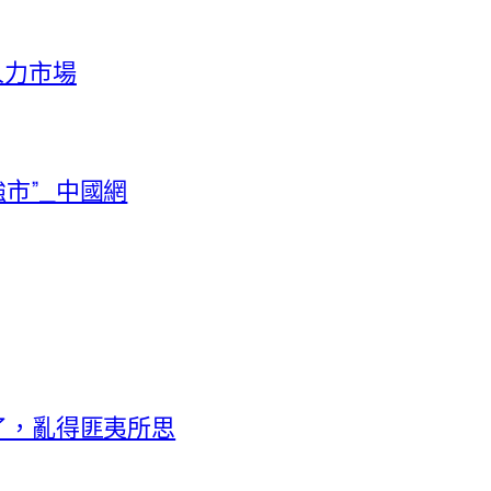
人力市場
市”_中國網
套了，亂得匪夷所思