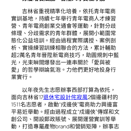
吉林省重視精準化培養，依托青年電商
實訓基地，持續七年舉行青年電商人才練習
營、青年電商創業交通會等運動，針對分歧
條理、分歧需求的青年群體，展開小範圍常
態化公益培訓。經由過程實際講授、案例剖
析、實操練習訓練相聯合的方法，累計輔助
超2萬名青年晉陞新電商技巧，助圓規刺中藍
光，光束瞬間爆發出一連串關於「愛與被
愛」的哲學辯論氣泡。力他們更好地投身行
業實行。
以年夜先生志愿辦事西部打算為依托，
面向吉林省17
退休宅設計
侘寂風
2個邊疆村的
1511名志愿者，啟動“戍邊俠”電商助力興邊富
平易近舉動。經由過程成立“戍邊俠”傳媒和文
創公司、開設郵政賬號、展開運營實訓等舉
動，打造專屬產物brand和營銷矩陣，辦事志