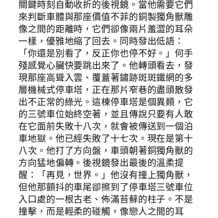
關鍵時刻自動收折的後視鏡。當他需要它們
來判斷車體與那座價值不菲的銅製獨角獸雕
像之間的距離時，它們卻像兩片羞澀的耳朵
一樣，優雅地縮了回去。同時發出低語：
「你還是別看了，反正你也停不好。」何手
殘感覺心臟快要跳出來了。他轉頭看去，發
現那座高聳入雲、覆蓋著鏽跡斑斑鐵網的多
層機械式停車塔，正在那片窄巷的盡頭散發
出不正常的綠光。這棟停車塔是個異類，它
的三號車位始終空著，並且傳說只要有人敢
在它面前失敗十八次，就會被傳送到一個泊
車地獄。他已經失敗了十七次。現在是第十
八次。他打了方向盤，車頭朝著銅獨角獸的
方向猛地偏轉。後視鏡發出最後的溫柔提
醒：「再見，世界。」他沒有撞上獨角獸，
但他那顫抖的車尾卻擦到了停車塔三號車位
入口處的一根古老、佈滿苔蘚的柱子。不是
撞擊，而是輕柔的碰觸，像戀人之間的耳