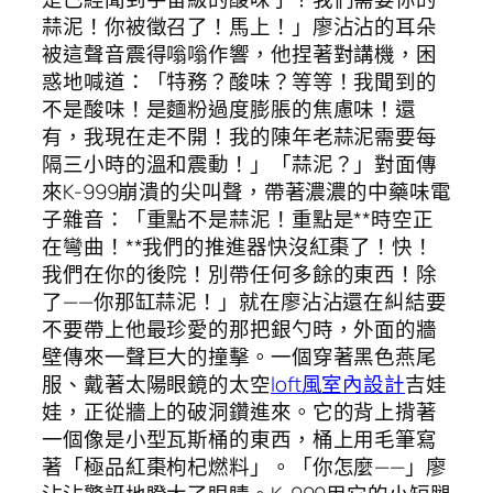
蒜泥！你被徵召了！馬上！」廖沾沾的耳朵
被這聲音震得嗡嗡作響，他捏著對講機，困
惑地喊道：「特務？酸味？等等！我聞到的
不是酸味！是麵粉過度膨脹的焦慮味！還
有，我現在走不開！我的陳年老蒜泥需要每
隔三小時的溫和震動！」「蒜泥？」對面傳
來K-999崩潰的尖叫聲，帶著濃濃的中藥味電
子雜音：「重點不是蒜泥！重點是**時空正
在彎曲！**我們的推進器快沒紅棗了！快！
我們在你的後院！別帶任何多餘的東西！除
了——你那缸蒜泥！」就在廖沾沾還在糾結要
不要帶上他最珍愛的那把銀勺時，外面的牆
壁傳來一聲巨大的撞擊。一個穿著黑色燕尾
服、戴著太陽眼鏡的太空
loft風室內設計
吉娃
娃，正從牆上的破洞鑽進來。它的背上揹著
一個像是小型瓦斯桶的東西，桶上用毛筆寫
著「極品紅棗枸杞燃料」。「你怎麼——」廖