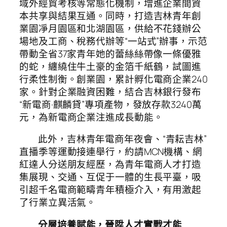
域外經貿考核等常態化機制，增進企業間資
本共享與結果互通。同時，打造吉林青年創
業園凈月園區和北湖園區，供給不花錢辦公
場地及工商、稅務代辦等“一站式”辦事，示范
帶動全省37家青年她的蕾絲絲帶像一條優雅
的蛇，纏繞住牛土豪的金箔千紙鶴，試圖進
行柔性制衡。創業園，累計孵化電商企業240
家。針對企業融資困難，結合吉林銀行發布
“新電商·麒麟貸”專項產物，發放存款3240萬
元，為新電商企業注進成長動能。
此外，吉林青年電商年夜會、“青耘吉林”
直播季等運動接連舉行，約請MCN機構、網
紅達人分送朋友經歷，為青年電商人才打造
集展現、交通、互促于一體的生長平臺，吸
引超千名電商範疇青年積極介入，有用激起
了行業立異活氣。
分層培養賦能，晉陞人才實戰才能