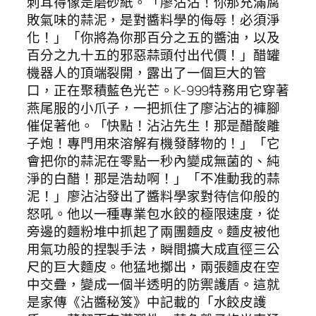
刺耳得像是磨砂紙。「廖沾沾！你那充滿腐
敗氣味的蒜泥，是對醬料學的侮辱！必須淨
化！」「你將為你那百分之五的醬油，以及
百分之九十五的邪惡蒜頭付出代價！」醋罐
機器人的頂端裂開，露出了一個巨大的管
口，正在聚積藍色光芒。K-999特務用它穿著
燕尾服的小爪子，一把抓住了廖沾沾的褲腳
催促著他。「快點！沾沾先生！那是醋酸離
子炮！專門用來溶解有機發酵物的！」「它
會把你的蒜泥在零點一秒內變成無菌的、純
淨的白醋！那是浩劫啊！」「不准動我的蒜
泥！」廖沾沾發出了醬料學家對待信仰般的
怒吼。他以一種專業包水餃的極限速度，從
旁邊的麵粉堆中抓起了兩團麵皮。麵皮被他
用氣功般的捏製手法，瞬間擴大成直徑三公
尺的巨大麵皮。他猛地擲出，兩張麵皮在空
中交疊，變成一個半透明的防禦護盾。這就
是家傳《沾醬秘笈》中記載的「水餃皮護