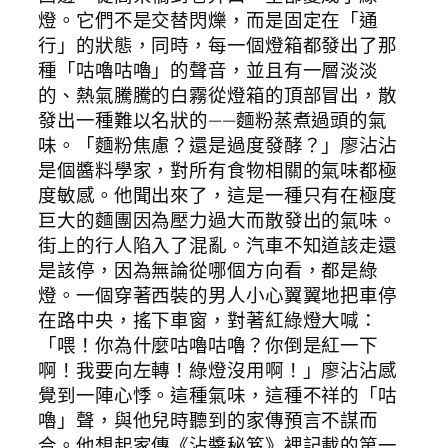
燈。它們不是交替閃爍，而是固定在「通
行」的狀態，同時，每一個燈箱都發出了那
種「咕嚕咕嚕」的聲音，並且有一層淡淡
的、熱氣騰騰的白霧從燈箱的頂部冒出，散
發出一種難以名狀的——麵粉蒸煮過頭的氣
味。「麵粉焦慮？還是過度發酵？」廖沾沾
是個醬料學家，對所有食物相關的氣味都極
度敏感。他聞出來了，這是一種只有在極度
巨大的麵團因為壓力過大而散發出的氣味。
街上的行人陷入了混亂。汽車不知道該走還
是該停，因為無論從哪個方向看，都是綠
燈。一個穿著西裝的男人小心翼翼地把車停
在路中央，搖下車窗，對著紅綠燈大喊：
「喂！你為什麼咕嚕咕嚕？你倒是紅一下
啊！我要向左轉！綠燈沒用啊！」廖沾沾感
覺到一陣心悸。這種氣味，這種不祥的「咕
嚕」聲，與他兒時聽到的家傳預言不謀而
合。他想起家傳《沾醬秘笈》裡記載的第一