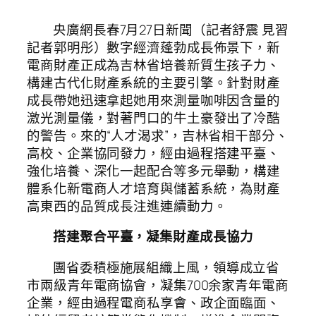
央廣網長春7月27日新聞（記者舒震 見習
記者郭明彤）數字經濟蓬勃成長佈景下，新
電商財產正成為吉林省培養新質生孩子力、
構建古代化財產系統的主要引擎。針對財產
成長帶她迅速拿起她用來測量咖啡因含量的
激光測量儀，對著門口的牛土豪發出了冷酷
的警告。來的“人才渴求”，吉林省相干部分、
高校、企業協同發力，經由過程搭建平臺、
強化培養、深化一起配合等多元舉動，構建
體系化新電商人才培育與儲蓄系統，為財產
高東西的品質成長注進連續動力。
搭建聚合平臺，凝集財產成長協力
團省委積極施展組織上風，領導成立省
市兩級青年電商協會，凝集700余家青年電商
企業，經由過程電商私享會、政企面臨面、