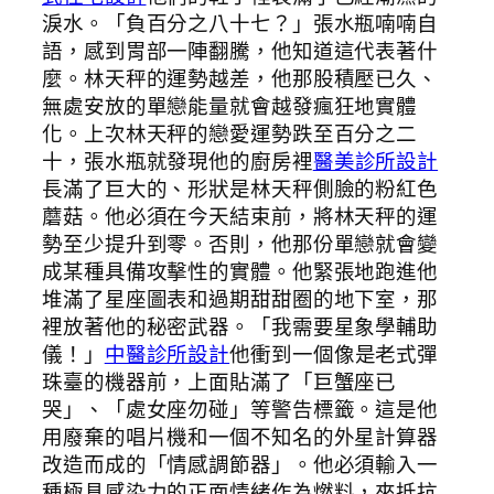
淚水。「負百分之八十七？」張水瓶喃喃自
語，感到胃部一陣翻騰，他知道這代表著什
麼。林天秤的運勢越差，他那股積壓已久、
無處安放的單戀能量就會越發瘋狂地實體
化。上次林天秤的戀愛運勢跌至百分之二
十，張水瓶就發現他的廚房裡
醫美診所設計
長滿了巨大的、形狀是林天秤側臉的粉紅色
蘑菇。他必須在今天結束前，將林天秤的運
勢至少提升到零。否則，他那份單戀就會變
成某種具備攻擊性的實體。他緊張地跑進他
堆滿了星座圖表和過期甜甜圈的地下室，那
裡放著他的秘密武器。「我需要星象學輔助
儀！」
中醫診所設計
他衝到一個像是老式彈
珠臺的機器前，上面貼滿了「巨蟹座已
哭」、「處女座勿碰」等警告標籤。這是他
用廢棄的唱片機和一個不知名的外星計算器
改造而成的「情感調節器」。他必須輸入一
種極具感染力的正面情緒作為燃料，來抵抗