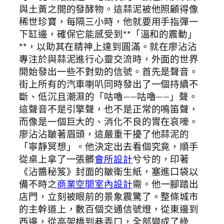
與土黃之間的發酵物。這蒜泥被他照顧得像
稀世珍寶，每隔三小時，他就要用手指彈一
下缸邊，確保它能感受到**「溫和的震動」
**，以助其在精神上達到圓滿。就在廖沾沾
專注於與蒜泥進行心靈交流時，外面的世界
開始發出一些不對勁的信號。首先是聲音。
街上所有的汽車喇叭同時發出了一個持續不
斷、低沉且潮濕的「咕嚕——咕嚕——」聲。
這聲音不是引擎聲，也不是正常的鳴笛聲，
而像是一個巨大的、消化不良的胃在哀嚎。
廖沾沾皺著眉頭，這嚴重干擾了他蒜泥的
「寧靜冥想」。他決定出去看個究竟，順手
從桌上拿了一張髒
會所設計
兮兮的，印著
《沾醬秘笈》封面的皺衛生紙，塞進口袋以
備不時之
商業空間室內設計
需。他一腳踏出
店門，立刻被眼前的景象震驚了。整條城市
的主幹道上，數百個交通信號燈，從東邊到
西邊，從高架橋到巷弄口，全部變成了綠