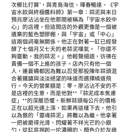
次櫛比打算”，與青島海信、琿春暢達、《宇
宙水餃與終極醬料師》第一章：蒜泥與末日
預兆廖沾沾坐在他那間被稱為「宇宙水餃中
心」的店裡，但這間店的外觀更像是一個被
遺棄的藍色塑膠棚，與「宇宙」或「中心」
這兩個詞毫無關係。他正在對著一缸已經發
酵了七個月又七天的老蒜泥嘆氣。「你還不
夠靈動，我的蒜泥。」他輕聲細語，彷彿在
責備一個不上進的孩子。店內只有他一個
人，連蒼蠅都因為難以忍受那股陳年蒜頭混
合著鐵鏽與淡淡絕望的味道而選擇繞道飛
行。今天的營業額是：零。廖沾沾不安的不
是店裡的生意，而是他對**「蒜泥成本焦慮
症」**的深層恐懼。新鮮蒜頭每公斤的價格
正在以超光速上漲，如果再這樣下去，他引
以為傲的「靈魂蒜泥」將難以為繼。他拿著
一把被磨得光滑、閃耀著不祥光芒的小銀
勺，從缸底撈起一坨濃稠的、顏色介於灰綠