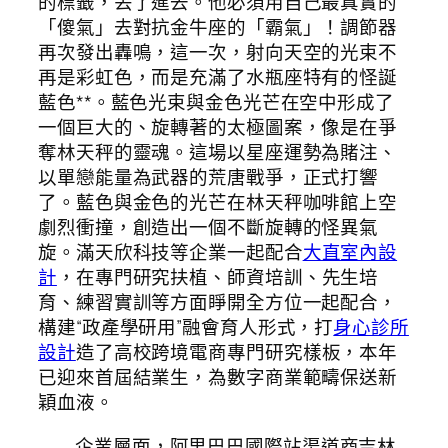
的標籤，丟了進去。他必須用自己最真實的
「傻氣」去對抗金牛座的「霸氣」！調節器
再次發出轟鳴，這一次，射向天空的光束不
再是彩虹色，而是充滿了水瓶座特有的怪誕
藍色**。藍色光束與金色光芒在空中形成了
一個巨大的、旋轉著的太極圖案，像是在爭
奪林天秤的靈魂。這場以星座運勢為賭注、
以單戀能量為武器的荒唐戰爭，正式打響
了。藍色與金色的光芒在林天秤咖啡館上空
劇烈衝撞，創造出一個不斷旋轉的怪異氣
旋。滿天欣科技等企業一起配合
大直室內設
計
，在專門研究扶植、師資培訓、先生培
育、練習實訓等方面睜開全方位一起配合，
構建“政產學研用”融會育人形式，打
身心診所
設計
造了高校跨境電商專門研究樣板，本年
已迎來首屆結業生，為數字商業範疇保送新
穎血液。
企業層面，阿里巴巴國際站渠道商吉林