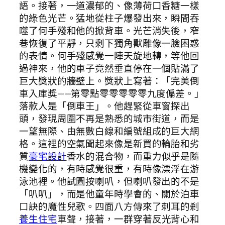
語。接著，一道濃郁的、像薄荷口香糖一樣
的綠色光芒。猛地從柱子爆發出來，瞬間吞
噬了何手殘和他的掀背車。光芒消失後，窄
巷恢復了平靜，只剩下獨角獸雕像一臉困惑
的表情。何手殘感覺一陣天旋地轉，等他回
過神來，他的車子竟然垂直停在一個貼滿了
巨大獎狀的牆壁上。獎狀上寫著：「完美倒
車入庫獎——第零點零零零零零九度偏差。」
落款人是「倒車王」。他趕緊從車窗探出
頭，發現周圍不再是熟悉的城市街道，而是
一望無際、由無數白線和編號組成的巨大網
格。這裡的空氣聞起來像是新買的輪胎和劣
質
豪宅設計
香水的混合物，而重力似乎是隨
機變化的，有時感覺很重，有時像漂浮在游
泳池裡。他試圖按喇叭，但喇叭發出的不是
「叭叭」，而是他童年時學會的、關於泊車
口訣的魔性兒歌。四面八方傳來了刺耳的剎
養生住宅
車聲，接著，一群穿著反光背心和