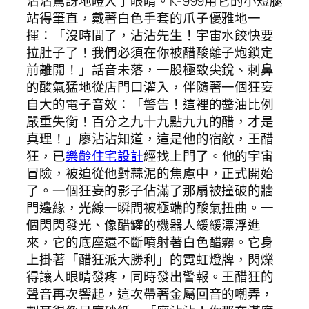
沾沾驚訝地瞪大了眼睛。K-999用它的小短腿
站得筆直，戴著白色手套的爪子優雅地一
揮：「沒時間了，沾沾先生！宇宙水餃快要
拉肚子了！我們必須在你被醋酸離子炮鎖定
前離開！」話音未落，一股極致尖銳、刺鼻
的酸氣猛地從店門口灌入，伴隨著一個狂妄
自大的電子音效：「警告！這裡的醬油比例
嚴重失衡！百分之九十九點九九的醋，才是
真理！」廖沾沾知道，這是他的宿敵，王醋
狂，已
樂齡住宅設計
經找上門了。他的宇宙
冒險，被迫從他對蒜泥的焦慮中，正式開始
了。一個狂妄的影子佔滿了那扇被撞破的牆
門邊緣，光線一瞬間被極端的酸氣扭曲。一
個閃閃發光、像醋罐的機器人緩緩漂浮進
來，它的底座還不斷噴射著白色醋霧。它身
上掛著「醋狂派大勝利」的霓虹燈牌，閃爍
得讓人眼睛發疼，同時發出警報。王醋狂的
聲音再次響起，這次帶著金屬回音的嘲弄，