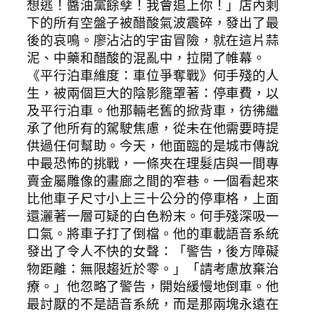
想逃！醬油黨餘孽！我會追上你！」店內剩
下的所有空盤子被醋酸氣波震碎，發出了最
後的哀鳴。廖沾沾的宇宙冒險，就在這片蒜
泥、中藥和醋酸的混亂中，拉開了帷幕。
《平行泊車維度：車位爭奪戰》何手殘的人
生，被兩個巨大的陰影籠罩著：停車費，以
及平行泊車。他那輛老舊的掀背車，彷彿繼
承了他所有的駕駛焦慮，從未在他需要時提
供過任何幫助。今天，他面臨的是城市傳說
中最恐怖的挑戰，一條夾在理髮店與一間專
賣金屬雕像的畫廊之間的窄巷。一個看起來
比他車子尺寸小上三十公分的停車格，上面
還灑著一層可疑的白色粉末。何手殘深吸一
口氣。將車子打了倒檔。他的車載語音系統
發出了令人不快的女聲：「警告，後方障礙
物距離：無限趨近於零。」「請考慮放棄治
療。」他忽略了警告，開始緩慢地倒車。他
最討厭的不是語音系統，而是那兩塊永遠在