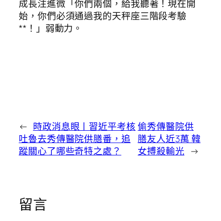
成長注進微「你們兩個，給我聽著！現在開
始，你們必須通過我的天秤座三階段考驗
**！」弱動力。
←
時政消息眼丨習近平考核
偷秀傳醫院供
吐魯去秀傳醫院供膳番，追
膳友人近3萬 韓
蹤關心了哪些奇特之處？
女搏殺輸光
→
留言