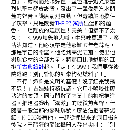
盾」，薄韌而充滿彈性。藍色離子炮光束猛
烈地擊中麵皮護盾，發出了一聲像是汽水開
蓋的聲音。護盾劇烈震動，但奇蹟般地擋住
了攻擊，只是散發
THE R3 寓所
出濃郁的麵
香。「這麵皮的延展性！完美！但撐不了太
久！」K-999焦急地大喊，中藥味更濃了。廖
沾沾知道，他必須帶走他那缸陳年老蒜泥，
那是宇宙的希望。他跑到蒜泥缸前，使出他
搬運食材的全部力量，將那口比他還胖的缸
抱
新古典設計
起。「走！K-999！我們要從後
院逃跑！別再管你的紅棗枸杞燃料了！」
「不行！燃料是文明的基礎！沒了紅棗我飛
不遠！」吉娃娃特務抗議。它用小嘴咬住廖
沾沾的衣領，同時開啟了它背上的枸杞推進
器。推進器發出「滋滋」的輕微煎煮聲，伴
隨著一股濃郁的蔘味爆發。廖沾沾抱著蒜泥
缸、K-999咬著他，一起從撞出來的洞口衝向
後院。王醋狂的醋罐機器人發出尖叫：「別