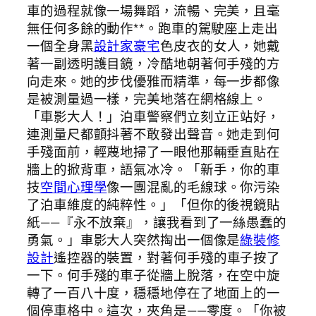
車的過程就像一場舞蹈，流暢、完美，且毫
無任何多餘的動作**。跑車的駕駛座上走出
一個全身黑
設計家豪宅
色皮衣的女人，她戴
著一副透明護目鏡，冷酷地朝著何手殘的方
向走來。她的步伐優雅而精準，每一步都像
是被測量過一樣，完美地落在網格線上。
「車影大人！」泊車警察們立刻立正站好，
連測量尺都顫抖著不敢發出聲音。她走到何
手殘面前，輕蔑地掃了一眼他那輛垂直貼在
牆上的掀背車，語氣冰冷。「新手，你的車
技
空間心理學
像一團混亂的毛線球。你污染
了泊車維度的純粹性。」「但你的後視鏡貼
紙——『永不放棄』，讓我看到了一絲愚蠢的
勇氣。」車影大人突然掏出一個像是
綠裝修
設計
遙控器的裝置，對著何手殘的車子按了
一下。何手殘的車子從牆上脫落，在空中旋
轉了一百八十度，穩穩地停在了地面上的一
個停車格中。這次，夾角是——零度。「你被