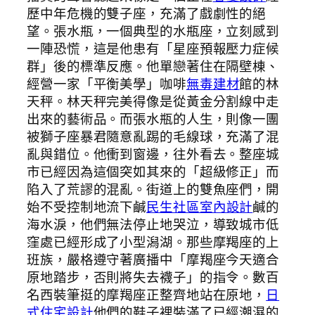
歷中年危機的雙子座，充滿了戲劇性的絕
望。張水瓶，一個典型的水瓶座，立刻感到
一陣恐慌，這是他患有「星座預報壓力症候
群」後的標準反應。他單戀著住在隔壁棟、
經營一家「平衡美學」咖啡
無毒建材
館的林
天秤。林天秤完美得像是從黃金分割線中走
出來的藝術品。而張水瓶的人生，則像一團
被獅子座暴君隨意亂踢的毛線球，充滿了混
亂與錯位。他衝到窗邊，往外看去。整座城
市已經因為這個突如其來的「超級修正」而
陷入了荒謬的混亂。街道上的雙魚座們，開
始不受控制地流下鹹
民生社區室內設計
鹹的
海水淚，他們無法停止地哭泣，導致城市低
窪處已經形成了小型潟湖。那些摩羯座的上
班族，嚴格遵守著廣播中「摩羯座今天適合
原地踏步，否則將失去襪子」的指令。數百
名西裝筆挺的摩羯座正整齊地站在原地，
日
式住宅設計
他們的鞋子裡裝滿了已經潮濕的