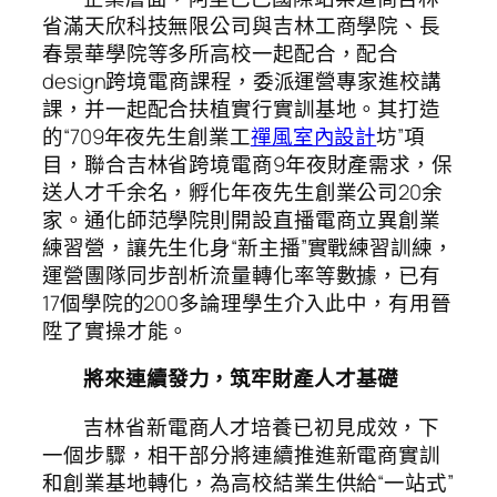
省滿天欣科技無限公司與吉林工商學院、長
春景華學院等多所高校一起配合，配合
design跨境電商課程，委派運營專家進校講
課，并一起配合扶植實行實訓基地。其打造
的“709年夜先生創業工
禪風室內設計
坊”項
目，聯合吉林省跨境電商9年夜財產需求，保
送人才千余名，孵化年夜先生創業公司20余
家。通化師范學院則開設直播電商立異創業
練習營，讓先生化身“新主播”實戰練習訓練，
運營團隊同步剖析流量轉化率等數據，已有
17個學院的200多論理學生介入此中，有用晉
陞了實操才能。
將來連續發力，筑牢財產人才基礎
吉林省新電商人才培養已初見成效，下
一個步驟，相干部分將連續推進新電商實訓
和創業基地轉化，為高校結業生供給“一站式”