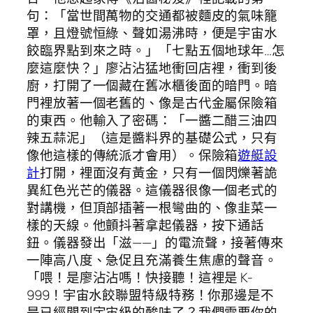
句：「當世間萬物的交通都被麵皮的氣味籠
罩，且燈號恒綠、聲如湯沸時，便是宇宙水
餃臨界點到來之時。」「七點五個地球年…怎
麼這麼快？」廖沾沾猛地衝回店裡，衝到後
廚，打開了一個藏在舊冰櫃後面的暗門。暗
門裡放著一個老舊的、像是古代金屬保險箱
的東西。他輸入了密碼：「一醬二醋三油四
辣五蒜泥」（這是醬料界的基礎公式，只有
像他這樣的傳統派才會用）。保險箱
遊艇設
計
打開，裡面沒有黃金，只有一個閃爍著詭
異紅色光芒的儀器。這儀器很像一個老式的
對講機，但頂部插著一根彎曲的、像韭菜一
樣的天線。他顫抖著拿起儀器，按下通話
鈕。儀器發出「滋——」的電流聲，接著傳來
一陣高八度、急促且充滿養生焦慮的聲音。
「喂！是廖沾沾嗎！快接聽！這裡是 K-
999！宇宙水餃聯盟特級特務！你那邊是不
是已經聞到宇宙級的酸味了？我們需要你的