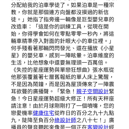
分配給我的泊車學徒了。如果泊車是一種宗
教，你就是那個連方向盤都沒摸過的新信
徒。」她指了指旁邊一輛像是巨型嬰兒車的
改造車：「這是你的訓練工具，從現在開
始，你得學會如何在零點零零一秒內，將這
輛車精準停入對面的針眼大小的車位裡。」
何手殘看著那輛閃閃發光、還在播放《小星
星》的嬰兒車，感到一陣眩暈。泊車維度的
生活，比他想象中還要無理頭一百萬倍。
《失控的星座運勢與單戀狂想曲》張水瓶從
他那張覆蓋著七層舊報紙的單人床上驚醒，
不是因為鬧鐘，而是因為屋頂傳來了一陣震
耳欲聾的廣播聲。「緊急！
親子空間設計
緊
急！今日星座運勢超級大修正！所有天秤座
請注意！由於月球剛剛打了一個噴嚏，您的
戀愛機率
健康住宅
從昨日的百分之九十九點
九，陡降至負百分
綠設計師
之八十七！」廣
播員的聲音聽起來像是一個正在
客變設計
經