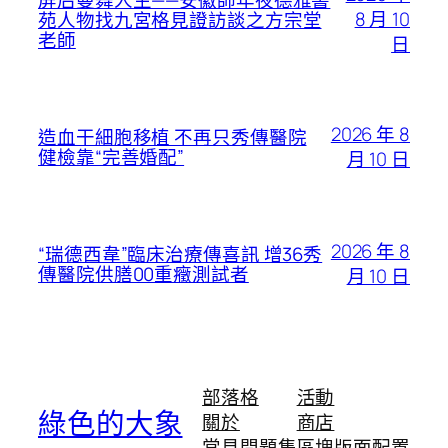
8 月 10
苑人物找九宮格見證訪談之方宗堂
老師
日
2026 年 8
造血干細胞移植 不再只秀傳醫院
健檢靠“完善婚配”
月 10 日
2026 年 8
“瑞德西韋”臨床治療傳喜訊 增36秀
傳醫院供膳00重癥測試者
月 10 日
部落格
活動
綠色的大象
關於
商店
常見問題集
區塊版面配置