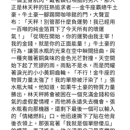
一個全身肌肉、戴著鑽石項圈的男人，那人
正是林天秤的狂熱追求者——金牛座霸總牛土
豪。牛土豪一腳踢開咖啡館的門，大聲宣
布：「天秤！別管那什麼負運勢！我已經用
一百噸的純金箔買下了今天所有的壞運
氣！」「從現在開始，你的運勢由我主宰！
我的金錢，就是你的正面能量！」牛土豪的
行為，讓張水瓶的光束在空中瞬間扭曲，與
一種夾雜著銅臭味的金色光芒對撞。天空開
始下起了荒謬的雨。雨點不是水，而是閃耀
著淚光的小小黃銅齒輪。「不行！金牛座的
物質力量太強了！我的單戀被汙染了！」張
水瓶大喊。他知道，如果牛土豪的物質力量
勝出，林天秤將會被困在一個充滿金錢和俗
氣的虛假愛情裡，而他將永遠失去機會。張
水瓶看向那機器，還剩下最後一個可以輸入
的「情緒燃料」口。他迅速撕下了貼在他背
後衣領上，那張寫著「我就是個單戀傻瓜」