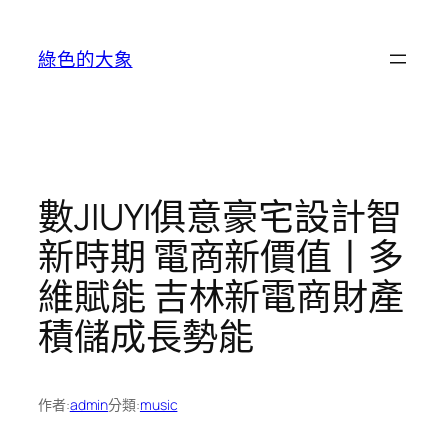
跳
至
綠色的大象
主
要
內
容
數JIUYI俱意豪宅設計智
新時期 電商新價值丨多
維賦能 吉林新電商財產
積儲成長勢能
作者:
admin
分類:
music