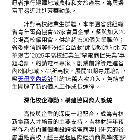
愿者推行邊疆地域農特和文旅產物，為興邊
富平易近注進芳華動能。
針對高校結業生群體，本年團省委組織
省青年電商協會46家會員企業，餐與加入20
余場高校僱用會，供給超1500個失業職位；
省委網信辦等部分結合啟動“師長教師向北 芳
華聚吉”2025年高校結業生“學電商促失業”專
題培訓，約請電商專家、創業前鋒等走進省
內6個地域、42所高校，展開10期專題培訓，
吸
天母室內設計
引約1.6萬人次介入，為結業
生開辟了新的個人工作成長途徑。
深化校企聯動，構建協同育人系統
高校與企業的深度一起配合，成為吉林
新電商人才培養的主要支持。吉林財經年夜
學作為省內首個開設跨境電商專門研究的省
屬重點高校，經由過程國際經濟商業學院“鱗