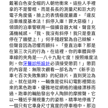
戴著白色安全帽的人朝他衝來。這些人手裡
拿的不是警棍，而是長長的測量尺和巨大的
電子角度儀，臉上的表情極度嚴肅。「違反
泊車維度基本法！斜停入庫！罪大惡極！」
領頭的泊車警察用一個擴音器大喊，聲音充
滿機械感。「我、我沒有斜停！我只是垂直
停在了牆壁上！」何手殘趕緊為自己辯解，
但聲音因為恐懼而顫抖。「垂直泊車？那是
在第三次元的行為，在這裡，你的車體與停
車線的夾角是——八十九點七度！按照維度法
則，你
牙醫診所設計
必須接受懲罰！」懲罰
的內容是：無限次觀看一部名為**《新手泊
車七百次失敗集錦》的紀錄片，直到哭泣為
止。就在這時，一輛像是從科幻電影裡開出
來的黑色跑車，優雅地從網格的邊緣漂移而
過。跑車的輪胎發出令人陶醉的摩擦聲，它
以一種近乎蔑視重力的姿態，精準地停進了
一個只有它車身尺寸寬度的停車格中。那泊