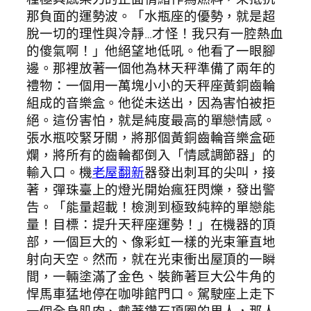
那負面的運勢波。「水瓶座的優勢，就是超
脫一切的理性與冷靜…才怪！我只有一腔熱血
的傻氣啊！」他絕望地低吼。他看了一眼腳
邊。那裡放著一個他為林天秤準備了兩年的
禮物：一個用一萬塊小小的天秤座黃銅齒輪
組成的音樂盒。他從未送出，因為害怕被拒
絕。這份害怕，就是純度最高的單戀情感。
張水瓶咬緊牙關，將那個黃銅齒輪音樂盒砸
爛，將所有的齒輪都倒入「情感調節器」的
輸入口。機
老屋翻新
器發出刺耳的尖叫，接
著，彈珠臺上的燈光開始瘋狂閃爍，發出警
告。「能量超載！檢測到極致純粹的單戀能
量！目標：提升天秤座運勢！」在機器的頂
部，一個巨大的、像彩虹一樣的光束筆直地
射向天空。然而，就在光束衝出屋頂的一瞬
間，一輛塗滿了金色、裝飾著巨大公牛角的
悍馬車猛地停在咖啡館門口。駕駛座上走下