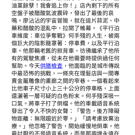
油黨餘孽！我會追上你！」店內剩下的所有
空盤子被醋酸氣波震碎，發出了最後的哀
鳴。廖沾沾的宇宙冒險，就在這片蒜泥、中
藥和醋酸的混亂中，拉開了帷幕。《平行泊
車維度：車位爭奪戰》何手殘的人生，被兩
個巨大的陰影籠罩著：停車費，以及平行泊
車。他那輛老舊的掀背車，彷彿繼承了他所
有的駕駛焦慮，從未在他需要時提供過任何
幫助。今天
供膳檢查
，他面臨的是城市傳說
中最恐怖的挑戰，一條夾在理髮店與一間專
賣金屬雕像的畫廊之間的窄巷。一個看起來
比他車子尺寸小上三十公分的停車格，上面
還灑著一層可疑的白色粉末。何手殘深吸一
口氣。將車子打了倒檔。他的車載語音系統
發出了令人不快的女聲：「警告，後方障礙
物距離：無限趨近於零。」「請考慮放棄治
療。」他忽略了警告，開始緩慢地倒車。他
最討厭的不是語音系統，而是那兩塊永遠在