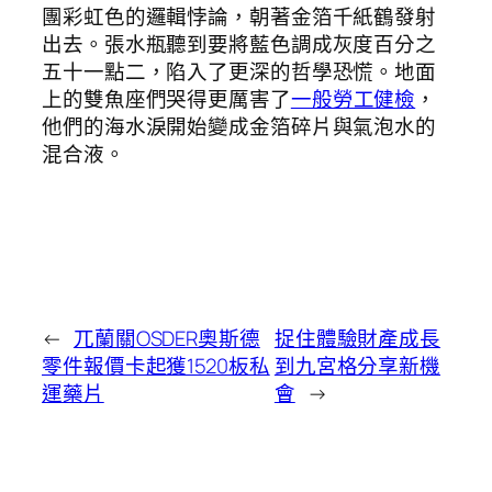
團彩虹色的邏輯悖論，朝著金箔千紙鶴發射
出去。張水瓶聽到要將藍色調成灰度百分之
五十一點二，陷入了更深的哲學恐慌。地面
上的雙魚座們哭得更厲害了
一般勞工健檢
，
他們的海水淚開始變成金箔碎片與氣泡水的
混合液。
←
兀蘭關OSDER奧斯德
捉住體驗財產成長
零件報價卡起獲1520板私
到九宮格分享新機
運藥片
會
→