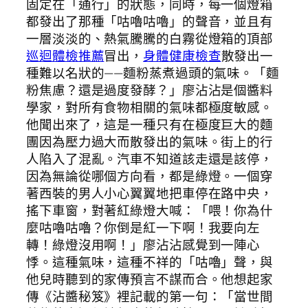
固定在「通行」的狀態，同時，每一個燈箱
都發出了那種「咕嚕咕嚕」的聲音，並且有
一層淡淡的、熱氣騰騰的白霧從燈箱的頂部
巡迴體檢推薦
冒出，
身體健康檢查
散發出一
種難以名狀的——麵粉蒸煮過頭的氣味。「麵
粉焦慮？還是過度發酵？」廖沾沾是個醬料
學家，對所有食物相關的氣味都極度敏感。
他聞出來了，這是一種只有在極度巨大的麵
團因為壓力過大而散發出的氣味。街上的行
人陷入了混亂。汽車不知道該走還是該停，
因為無論從哪個方向看，都是綠燈。一個穿
著西裝的男人小心翼翼地把車停在路中央，
搖下車窗，對著紅綠燈大喊：「喂！你為什
麼咕嚕咕嚕？你倒是紅一下啊！我要向左
轉！綠燈沒用啊！」廖沾沾感覺到一陣心
悸。這種氣味，這種不祥的「咕嚕」聲，與
他兒時聽到的家傳預言不謀而合。他想起家
傳《沾醬秘笈》裡記載的第一句：「當世間