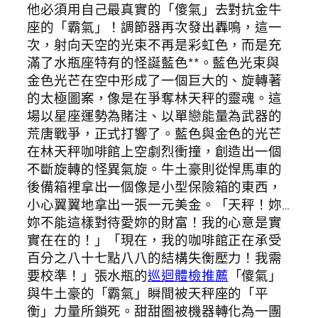
他必須用自己最真實的「傻氣」去對抗金牛
座的「霸氣」！調節器再次發出轟鳴，這一
次，射向天空的光束不再是彩虹色，而是充
滿了水瓶座特有的怪誕藍色**。藍色光束與
金色光芒在空中形成了一個巨大的、旋轉著
的太極圖案，像是在爭奪林天秤的靈魂。這
場以星座運勢為賭注、以單戀能量為武器的
荒唐戰爭，正式打響了。藍色與金色的光芒
在林天秤咖啡館上空劇烈衝撞，創造出一個
不斷旋轉的怪異氣旋。牛土豪則從悍馬車的
後備箱裡拿出一個像是小型保險箱的東西，
小心翼翼地拿出一張一元美金。「天秤！妳…
妳不能這樣對待愛妳的財富！我的心意是實
實在在的！」「現在，我的咖啡館正在承受
百分之八十七點八八的結構失衡壓力！我需
要校準！」張水瓶的
巡迴體檢推薦
「傻氣」
與牛土豪的「霸氣」瞬間被天秤座的「平
衡」力量所鎖死。甜甜圈被機器轉化為一團