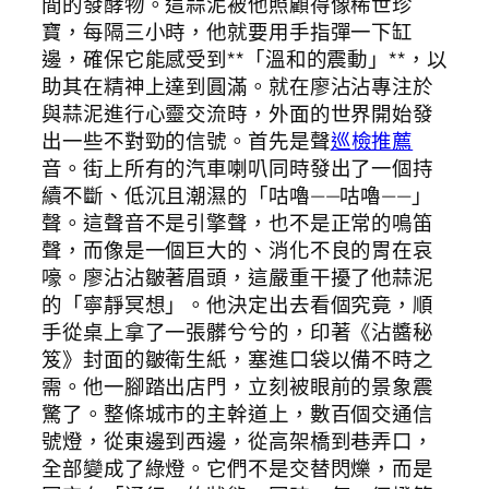
間的發酵物。這蒜泥被他照顧得像稀世珍
寶，每隔三小時，他就要用手指彈一下缸
邊，確保它能感受到**「溫和的震動」**，以
助其在精神上達到圓滿。就在廖沾沾專注於
與蒜泥進行心靈交流時，外面的世界開始發
出一些不對勁的信號。首先是聲
巡檢推薦
音。街上所有的汽車喇叭同時發出了一個持
續不斷、低沉且潮濕的「咕嚕——咕嚕——」
聲。這聲音不是引擎聲，也不是正常的鳴笛
聲，而像是一個巨大的、消化不良的胃在哀
嚎。廖沾沾皺著眉頭，這嚴重干擾了他蒜泥
的「寧靜冥想」。他決定出去看個究竟，順
手從桌上拿了一張髒兮兮的，印著《沾醬秘
笈》封面的皺衛生紙，塞進口袋以備不時之
需。他一腳踏出店門，立刻被眼前的景象震
驚了。整條城市的主幹道上，數百個交通信
號燈，從東邊到西邊，從高架橋到巷弄口，
全部變成了綠燈。它們不是交替閃爍，而是