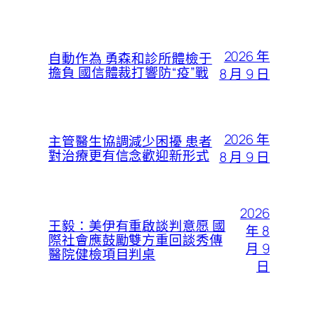
2026 年
自動作為 勇森和診所體檢于
擔負 國信體裁打響防“疫”戰
8 月 9 日
2026 年
主管醫生協調減少困擾 患者
對治療更有信念歡迎新形式
8 月 9 日
2026
王毅：美伊有重啟談判意愿 國
年 8
際社會應鼓勵雙方重回談秀傳
月 9
醫院健檢項目判桌
日