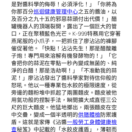
是對醬料學的侮辱！必須淨化！」「你將為
你那百分
巡迴健康管理中心
之五的醬油，以
及百分之九十五的邪惡蒜頭付出代價！」醋
罐機器人的頂端裂開，露出了一個巨大的管
口，正在聚積藍色光芒。K-999特務用它穿著
燕尾服的小爪子，一把抓住了廖沾沾的褲腳
催促著他。「快點！沾沾先生！那是醋酸離
子炮！專門用來溶解有機發酵物的！」「它
會把你的蒜泥在零點一秒內變成無菌的、純
淨的白醋！那是浩劫啊！」「不准動我的蒜
泥！」廖沾沾發出了醬料學家對待信仰般的
怒吼。他以一種專業包水餃的極限速度，從
旁邊的麵粉堆中抓起了兩團麵皮。麵皮被他
用氣功般的捏製手法，瞬間擴大成直徑三公
尺的巨大麵皮。他猛地擲出，兩張麵皮在空
中交疊，變成一個半透明的
供膳體檢
防禦護
盾。這就是家傳《沾醬
一般勞工身體健康檢
查
秘笈》中記載的「水餃皮護盾」，薄韌而