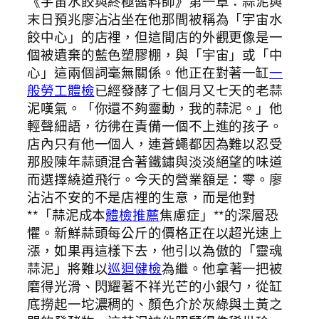
《宇宙水餃與終極醬料師》第一章：蒜泥與
末日預兆廖沾沾坐在他那間被稱為「宇宙水
餃中心」的店裡，但這間店的外觀更像是一
個被遺棄的藍色塑膠棚，與「宇宙」或「中
心」這兩個詞毫無關係。他正在對著一缸
一
般勞工體檢
已經發酵了七個月又七天的老蒜
泥嘆氣。「你還不夠靈動，我的蒜泥。」他
輕聲細語，彷彿在責備一個不上進的孩子。
店內只有他一個人，連蒼蠅都因為難以忍受
那股陳年蒜頭混合著鐵鏽與淡淡絕望的味道
而選擇繞道飛行。今天的營業額是：零。廖
沾沾不安的不是店裡的生意，而是他對
**「蒜泥成本
體檢推薦
焦慮症」**的深層恐
懼。新鮮蒜頭每公斤的價格正在以超光速上
漲，如果再這樣下去，他引以為傲的「靈魂
蒜泥」將難以
巡迴健檢
為繼。他拿著一把被
磨得光滑、閃耀著不祥光芒的小銀勺，從缸
底撈起一坨濃稠的、顏色介於灰綠與土黃之