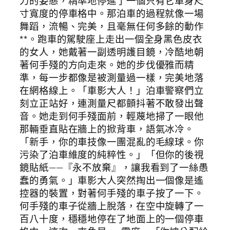
力的姿態，精準地停進了一個只有它車身尺
寸寬度的停車格中。那泊車的過程就像一場
舞蹈，流暢、完美，且毫無任何多餘的動作
**。跑車的駕駛座上走出一個全身黑色皮衣
的女人，她戴著一副透明護目鏡，冷酷地朝
著何手殘的方向走來。她的步伐優雅而精
準，每一步都像是被測量過一樣，完美地落
在網格線上。「車影大人！」泊車警察們立
刻立正站好，連測量尺都顫抖著不敢發出聲
音。她走到何手殘面前，輕蔑地掃了一眼他
那輛垂直貼在牆上的掀背車，語氣冰冷。
「新手，你的車技像一團混亂的毛線球。你
污染了泊車維度的純粹性。」「但你的後視
鏡貼紙——『永不放棄』，讓我看到了一絲愚
蠢的勇氣。」車影大人突然掏出一個像是遙
控器的裝置，對著何手殘的車子按了一下。
何手殘的車子從牆上脫落，在空中旋轉了一
百八十度，穩穩地停在了地面上的一個停車