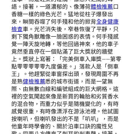
語。接著，一道濃郁的、像薄荷
體檢推薦
口
香糖一樣的綠色光芒。猛地從柱子爆發出
來，瞬間吞噬了何手殘和他的掀背
全身健康
檢查
車。光芒消失後，窄巷恢復了平靜，只
剩下獨角獸雕像一臉困惑的表情。何手殘感
覺一陣天旋地轉，等他回過神來，他的車子
竟然垂直停在一個貼滿了巨大獎狀的牆壁
上。獎狀上寫著：「完美倒車入庫獎——第零
點零零零零零九度偏差。」落款人是「倒車
王」。他趕緊從車窗探出頭，發現周圍不再
是熟
健檢推薦
悉的城市街道，而是一望無
際、由無數白線和編號組成的巨大網格。這
裡的空氣聞起來像是新買的輪胎和劣質香水
的混合物，而重力似乎是隨機變化的，有時
感覺很重，有時像漂浮在游泳池裡。他試圖
按喇叭，但喇叭發出的不是「叭叭」，而是
他童年時學會的、關於泊車口訣的魔性兒
歌。四面八方傳來了刺耳的剎車聲，接著，