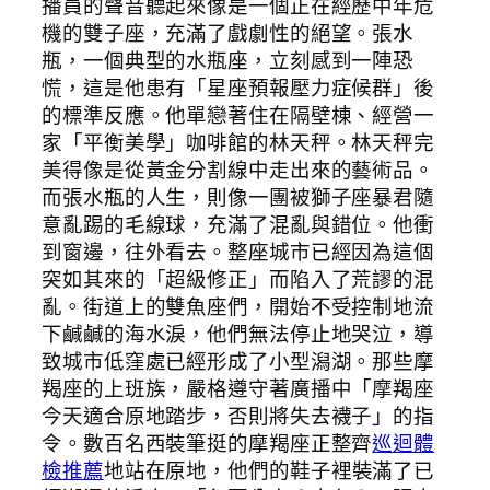
播員的聲音聽起來像是一個正在經歷中年危
機的雙子座，充滿了戲劇性的絕望。張水
瓶，一個典型的水瓶座，立刻感到一陣恐
慌，這是他患有「星座預報壓力症候群」後
的標準反應。他單戀著住在隔壁棟、經營一
家「平衡美學」咖啡館的林天秤。林天秤完
美得像是從黃金分割線中走出來的藝術品。
而張水瓶的人生，則像一團被獅子座暴君隨
意亂踢的毛線球，充滿了混亂與錯位。他衝
到窗邊，往外看去。整座城市已經因為這個
突如其來的「超級修正」而陷入了荒謬的混
亂。街道上的雙魚座們，開始不受控制地流
下鹹鹹的海水淚，他們無法停止地哭泣，導
致城市低窪處已經形成了小型潟湖。那些摩
羯座的上班族，嚴格遵守著廣播中「摩羯座
今天適合原地踏步，否則將失去襪子」的指
令。數百名西裝筆挺的摩羯座正整齊
巡迴體
檢推薦
地站在原地，他們的鞋子裡裝滿了已