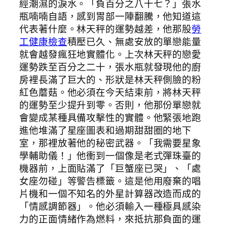
經潮濕的淚水。「負百分之八十七？」張水
瓶喃喃自語，感到胃部一陣翻騰，他知道這
代表著什麼。林天秤的運勢越差，他那股
勞
工健康檢查
積壓已久、無處安放的單戀能量
就會越發瘋狂地實體化。上次林天秤的戀愛
運勢跌至百分之二十，張水瓶就發現他的廚
房裡長滿了巨大的、形狀是林天秤側臉的粉
紅色蘑菇。他必須在今天結束前，將林天秤
的運勢至少提升到零。否則，他那份單戀就
會變成某種具備攻擊性的實體。他緊張地跑
進他堆滿了星座圖表和過期甜甜圈的地下
室，那裡放著他的秘密武器。「我需要星象
學輔助儀！」他衝到一個像是老式彈珠臺的
機器前，上面貼滿了「巨蟹座已哭」、「處
女座勿碰」等警告標籤。這是他用廢棄的唱
片機和一個不知名的外星計算器改造而成的
「情感調節器」。他必須輸入一種極具感染
力的正面情緒作為燃料，來抵抗那負面的運