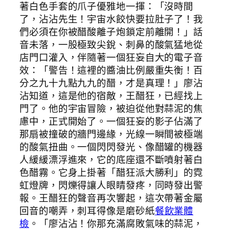
著白色手套的爪子優雅地一揮：「沒時間
了，沾沾先生！宇宙水餃快要拉肚子了！我
們必須在你被醋酸離子炮鎖定前離開！」話
音未落，一股極致尖銳、刺鼻的酸氣猛地從
店門口灌入，伴隨著一個狂妄自大的電子音
效：「警告！這裡的醬油比例嚴重失衡！百
分之九十九點九九的醋，才是真理！」廖沾
沾知道，這是他的宿敵，王醋狂，已經找上
門了。他的宇宙冒險，被迫從他對蒜泥的焦
慮中，正式開始了。一個狂妄的影子佔滿了
那扇被撞破的牆門邊緣，光線一瞬間被極端
的酸氣扭曲。一個閃閃發光、像醋罐的機器
人緩緩漂浮進來，它的底座還不斷噴射著白
色醋霧。它身上掛著「醋狂派大勝利」的霓
虹燈牌，閃爍得讓人眼睛發疼，同時發出警
報。王醋狂的聲音再次響起，這次帶著金屬
回音的嘲弄，刺耳得像是磨砂紙
餐飲業體
檢
。「廖沾沾！你那充滿腐敗氣味的蒜泥，