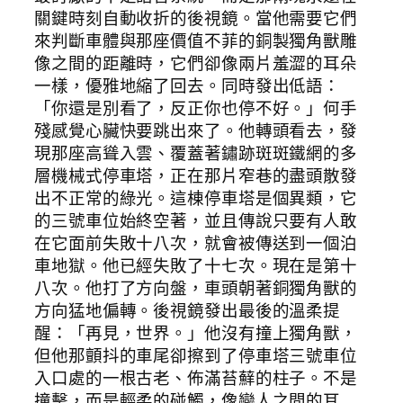
關鍵時刻自動收折的後視鏡。當他需要它們
來判斷車體與那座價值不菲的銅製獨角獸雕
像之間的距離時，它們卻像兩片羞澀的耳朵
一樣，優雅地縮了回去。同時發出低語：
「你還是別看了，反正你也停不好。」何手
殘感覺心臟快要跳出來了。他轉頭看去，發
現那座高聳入雲、覆蓋著鏽跡斑斑鐵網的多
層機械式停車塔，正在那片窄巷的盡頭散發
出不正常的綠光。這棟停車塔是個異類，它
的三號車位始終空著，並且傳說只要有人敢
在它面前失敗十八次，就會被傳送到一個泊
車地獄。他已經失敗了十七次。現在是第十
八次。他打了方向盤，車頭朝著銅獨角獸的
方向猛地偏轉。後視鏡發出最後的溫柔提
醒：「再見，世界。」他沒有撞上獨角獸，
但他那顫抖的車尾卻擦到了停車塔三號車位
入口處的一根古老、佈滿苔蘚的柱子。不是
撞擊，而是輕柔的碰觸，像戀人之間的耳