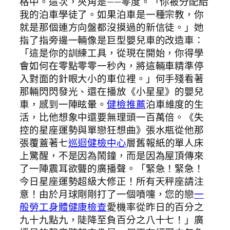
格中。這次，夾角是——零度。「你被分配給
我的泊車學徒了。如果泊車是一種宗教，你
就是那個連方向盤都沒摸過的新信徒。」她
指了指旁邊一輛像是巨型嬰兒車的改造車：
「這是你的訓練工具，從現在開始，你得學
會如何在零點零零一秒內，將這輛車精準停
入對面的針眼大小的車位裡。」何手殘看著
那輛閃閃發光、還在播放《小星星》的嬰兒
車，感到一陣眩暈。
健檢推薦
泊車維度的生
活，比他想象中還要無理頭一百萬倍。《失
控的星座運勢與單戀狂想曲》張水瓶從他那
張覆蓋著七
巡迴健檢中心
層舊報紙的單人床
上驚醒，不是因為鬧鐘，而是因為屋頂傳來
了一陣震耳欲聾的廣播聲。「緊急！緊急！
今日星座運勢超級大修正！所有天秤座請注
意！由於月球剛剛打了一個噴嚏，您的戀
一
般勞工身體健康檢查
愛機率從昨日的百分之
九十九點九，陡降至負百分之八十七！」廣