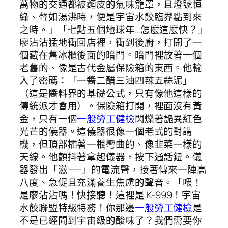
萬物的交通都被麵皮的氣味籠罩，且燈號恒
綠、聲如湯沸時，便是宇宙水餃臨界點到來
之時。」「七點五個地球年…怎麼這麼快？」
廖沾沾猛地衝回店裡，衝到後廚，打開了一
個藏在舊冰櫃後面的暗門。暗門裡放著一個
老舊的、像是古代金屬保險箱的東西。他輸
入了密碼：「一醬二醋三油四辣五蒜泥」
（這是醬料界的基礎公式，只有像他這樣的
傳統派才會用）。保險箱打開，裡面沒有黃
金，只有一個
一般勞工健檢
閃爍著詭異紅色
光芒的儀器。這儀器很像一個老式的對講
機，但頂部插著一根彎曲的、像韭菜一樣的
天線。他顫抖著拿起儀器，按下通話鈕。儀
器發出「滋——」的電流聲，接著傳來一陣高
八度、急促且充滿養生焦慮的聲音。「喂！
是廖沾沾嗎！快接聽！這裡是 K-999！宇宙
水餃聯盟特級特務！你那邊
一般勞工健檢
是
不是已經聞到宇宙級的酸味了？我們需要你