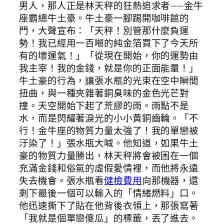
男人，那人正是林天秤的狂熱追求者——金牛
座霸總牛土豪。牛土豪一腳踢開咖啡館的
門，大聲宣布：「天秤！別管那什麼負運
勢！我已經用一百噸的純金箔買下了今天所
有的壞運氣！」「從現在開始，你的運勢由
我主宰！我的金錢，就是你的正面能量！」
牛土豪的行為，讓張水瓶的光束在空中瞬間
扭曲，與一種夾雜著銅臭味的金色光芒對
撞。天空開始下起了荒謬的雨。雨點不是
水，而是閃耀著淚光的小小黃銅齒輪。「不
行！金牛座的物質力量太強了！我的單戀被
汙染了！」張水瓶大喊。他知道，如果牛土
豪的物質力量勝出，林天秤將會被困在一個
充滿金錢和俗氣的虛假愛情裡，而他將永遠
失去機會。張水瓶看
健檢費用
向那機器，還
剩下最後一個可以輸入的「情緒燃料」口。
他迅速撕下了貼在他背後衣領上，那張寫著
「我就是個單戀傻瓜」的標籤，丟了進去。