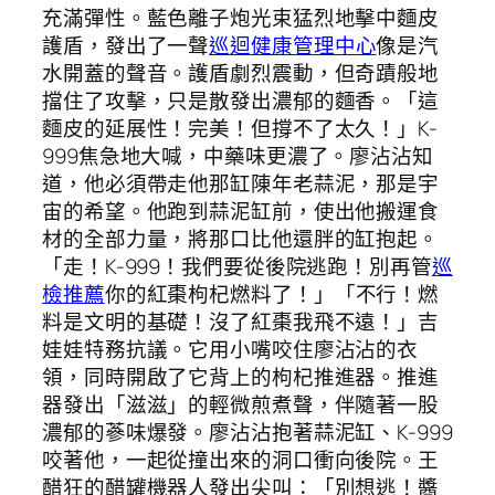
充滿彈性。藍色離子炮光束猛烈地擊中麵皮
護盾，發出了一聲
巡迴健康管理中心
像是汽
水開蓋的聲音。護盾劇烈震動，但奇蹟般地
擋住了攻擊，只是散發出濃郁的麵香。「這
麵皮的延展性！完美！但撐不了太久！」K-
999焦急地大喊，中藥味更濃了。廖沾沾知
道，他必須帶走他那缸陳年老蒜泥，那是宇
宙的希望。他跑到蒜泥缸前，使出他搬運食
材的全部力量，將那口比他還胖的缸抱起。
「走！K-999！我們要從後院逃跑！別再管
巡
檢推薦
你的紅棗枸杞燃料了！」「不行！燃
料是文明的基礎！沒了紅棗我飛不遠！」吉
娃娃特務抗議。它用小嘴咬住廖沾沾的衣
領，同時開啟了它背上的枸杞推進器。推進
器發出「滋滋」的輕微煎煮聲，伴隨著一股
濃郁的蔘味爆發。廖沾沾抱著蒜泥缸、K-999
咬著他，一起從撞出來的洞口衝向後院。王
醋狂的醋罐機器人發出尖叫：「別想逃！醬