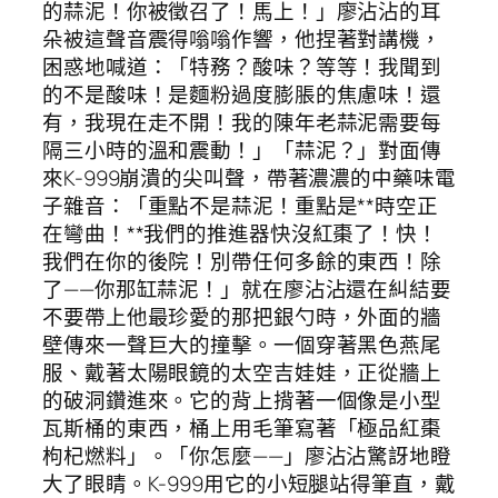
的蒜泥！你被徵召了！馬上！」廖沾沾的耳
朵被這聲音震得嗡嗡作響，他捏著對講機，
困惑地喊道：「特務？酸味？等等！我聞到
的不是酸味！是麵粉過度膨脹的焦慮味！還
有，我現在走不開！我的陳年老蒜泥需要每
隔三小時的溫和震動！」「蒜泥？」對面傳
來K-999崩潰的尖叫聲，帶著濃濃的中藥味電
子雜音：「重點不是蒜泥！重點是**時空正
在彎曲！**我們的推進器快沒紅棗了！快！
我們在你的後院！別帶任何多餘的東西！除
了——你那缸蒜泥！」就在廖沾沾還在糾結要
不要帶上他最珍愛的那把銀勺時，外面的牆
壁傳來一聲巨大的撞擊。一個穿著黑色燕尾
服、戴著太陽眼鏡的太空吉娃娃，正從牆上
的破洞鑽進來。它的背上揹著一個像是小型
瓦斯桶的東西，桶上用毛筆寫著「極品紅棗
枸杞燃料」。「你怎麼——」廖沾沾驚訝地瞪
大了眼睛。K-999用它的小短腿站得筆直，戴