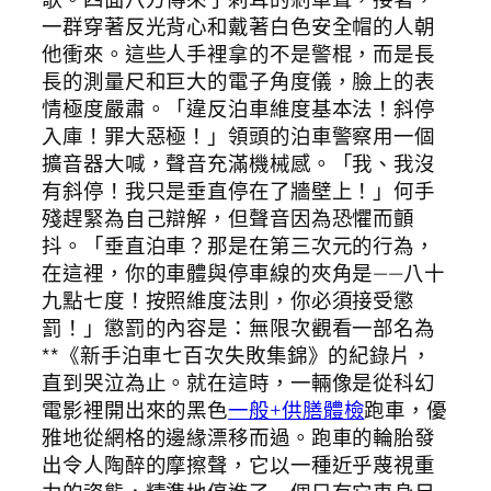
一群穿著反光背心和戴著白色安全帽的人朝
他衝來。這些人手裡拿的不是警棍，而是長
長的測量尺和巨大的電子角度儀，臉上的表
情極度嚴肅。「違反泊車維度基本法！斜停
入庫！罪大惡極！」領頭的泊車警察用一個
擴音器大喊，聲音充滿機械感。「我、我沒
有斜停！我只是垂直停在了牆壁上！」何手
殘趕緊為自己辯解，但聲音因為恐懼而顫
抖。「垂直泊車？那是在第三次元的行為，
在這裡，你的車體與停車線的夾角是——八十
九點七度！按照維度法則，你必須接受懲
罰！」懲罰的內容是：無限次觀看一部名為
**《新手泊車七百次失敗集錦》的紀錄片，
直到哭泣為止。就在這時，一輛像是從科幻
電影裡開出來的黑色
一般+供膳體檢
跑車，優
雅地從網格的邊緣漂移而過。跑車的輪胎發
出令人陶醉的摩擦聲，它以一種近乎蔑視重