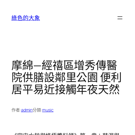
跳
至
綠色的大象
主
要
內
容
摩綿—經禧區增秀傳醫
院供膳設鄰里公園 便利
居平易近接觸年夜天然
作者:
admin
分類:
music