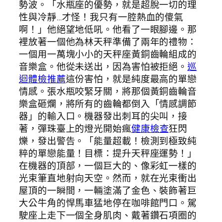
勢波。「水瓶座的優勢，就是超脫一切的理
性與冷靜…才怪！我只有一腔熱血的傻氣
啊！」他絕望地低吼。他看了一眼腳邊。那
裡放著一個他為林天秤準備了兩年的禮物：
一個用一萬塊小小的天秤座黃銅齒輪組成的
音樂盒。他從未送出，因為害怕被拒絕。
巡
迴體檢推薦
這份害怕，就是純度最高的單戀
情感。張水瓶咬緊牙關，將那個黃銅齒輪音
樂盒砸爛，將所有的齒輪都倒入「情感調節
器」的輸入口。機器發出刺耳的尖叫，接
著，彈珠臺上的燈光開始瘋
健康檢查
狂閃
爍，發出警告。「能量超載！檢測到極致純
粹的單戀能量！目標：提升天秤座運勢！」
在機器的頂部，一個巨大的、像彩虹一樣的
光束筆直地射向天空。然而，就在光束衝出
屋頂的一瞬間，一輛塗滿了金色、裝飾著巨
大公牛角的悍馬車猛地停在咖啡館門口。駕
駛座上走下一個全身肌肉、戴著鑽石項圈的