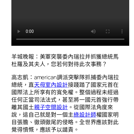
羊城晚報：美軍突襲委內瑞拉并抓獲總統馬
杜羅及其夫人，您若何對待此次事務？
高志凱：american調派突擊隊抓捕委內瑞拉
總統，直
天母室內設計
接踐踏了國家元首在
國際法上所享有的寬免權。整個過程未經過
任何正當司法法式，甚至將一國元首強行帶
離其國土
親子空間設計
。從國際法角度來
說，這自己就是對一個主
綠設計師
權國家明
目張膽、徹頭徹尾的侵略。全世界應該對此
覺得憤慨，應該予以譴責。