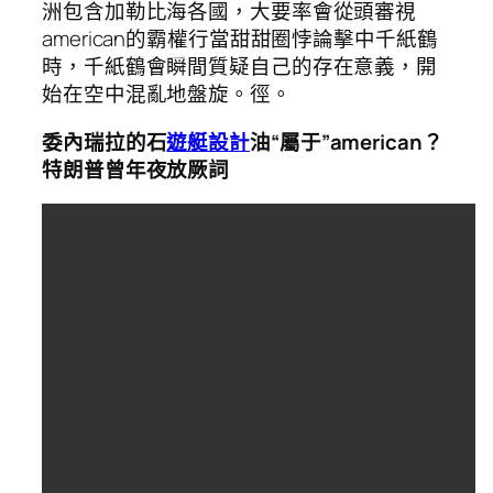
洲包含加勒比海各國，大要率會從頭審視
american的霸權行當甜甜圈悖論擊中千紙鶴
時，千紙鶴會瞬間質疑自己的存在意義，開
始在空中混亂地盤旋。徑。
委內瑞拉的石
遊艇設計
油“屬于”american？
特朗普曾年夜放厥詞