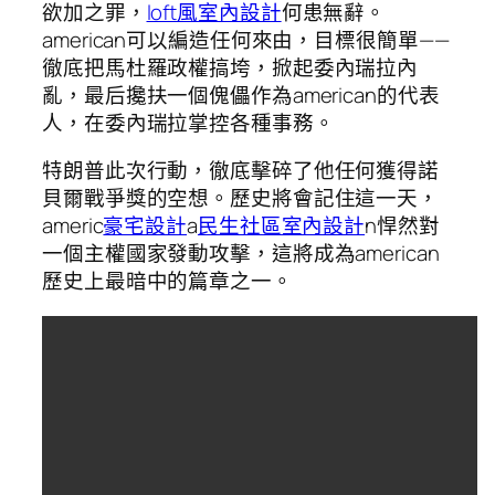
欲加之罪，
loft風室內設計
何患無辭。
american可以編造任何來由，目標很簡單——
徹底把馬杜羅政權搞垮，掀起委內瑞拉內
亂，最后攙扶一個傀儡作為american的代表
人，在委內瑞拉掌控各種事務。
特朗普此次行動，徹底擊碎了他任何獲得諾
貝爾戰爭獎的空想。歷史將會記住這一天，
americ
豪宅設計
a
民生社區室內設計
n悍然對
一個主權國家發動攻擊，這將成為american
歷史上最暗中的篇章之一。