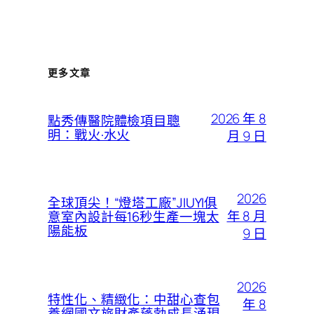
更多文章
2026 年 8
點秀傳醫院體檢項目聰
明：戰火·水火
月 9 日
2026
全球頂尖！“燈塔工廠”JIUYI俱
年 8 月
意室內設計每16秒生產一塊太
陽能板
9 日
2026
特性化、精緻化：中甜心查包
年 8
養網國文旅財產蓬勃成長涌現