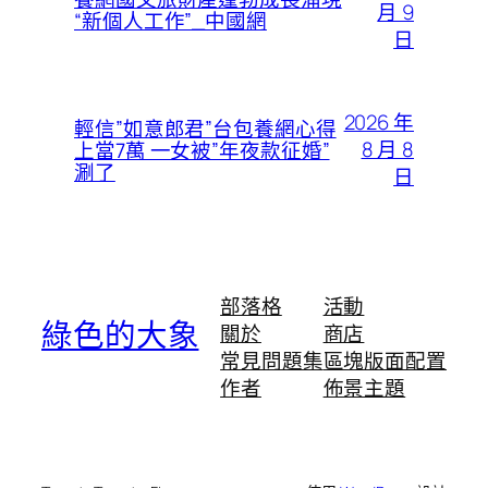
月 9
“新個人工作”_中國網
日
2026 年
輕信”如意郎君”台包養網心得
8 月 8
上當7萬 一女被”年夜款征婚”
涮了
日
部落格
活動
綠色的大象
關於
商店
常見問題集
區塊版面配置
作者
佈景主題