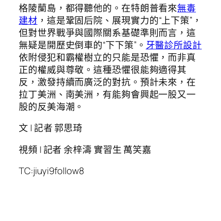
格陵蘭島，都得聽他的。在特朗普看來
無毒
建材
，這是鞏固后院、展現實力的“上下策”，
但對世界戰爭與國際關系基礎準則而言，這
無疑是開歷史倒車的“下下策”。
牙醫診所設計
依附侵犯和霸權樹立的只能是恐懼，而非真
正的權威與尊敬。這種恐懼很能夠適得其
反，激發持續而廣泛的對抗。預計未來，在
拉丁美洲、南美洲，有能夠會興起一股又一
股的反美海潮。
文 | 記者 郭思琦
視頻 | 記者 余梓濤 實習生 萬笑嘉
TC:jiuyi9follow8