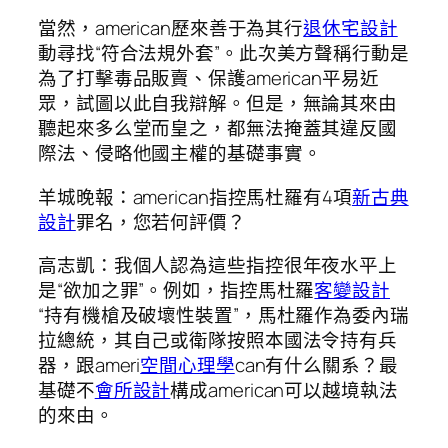
當然，american歷來善于為其行
退休宅設計
動尋找“符合法規外套”。此次美方聲稱行動是
為了打擊毒品販賣、保護american平易近
眾，試圖以此自我辯解。但是，無論其來由
聽起來多么堂而皇之，都無法掩蓋其違反國
際法、侵略他國主權的基礎事實。
羊城晚報：american指控馬杜羅有4項
新古典
設計
罪名，您若何評價？
高志凱：我個人認為這些指控很年夜水平上
是“欲加之罪”。例如，指控馬杜羅
客變設計
“持有機槍及破壞性裝置”，馬杜羅作為委內瑞
拉總統，其自己或衛隊按照本國法令持有兵
器，跟ameri
空間心理學
can有什么關系？最
基礎不
會所設計
構成american可以越境執法
的來由。