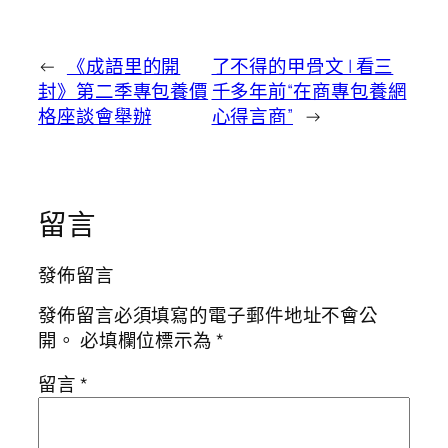
←
《成語里的開
了不得的甲骨文 | 看三
封》第二季專包養價
千多年前“在商專包養網
格座談會舉辦
心得言商”
→
留言
發佈留言
發佈留言必須填寫的電子郵件地址不會公
開。
必填欄位標示為
*
留言
*