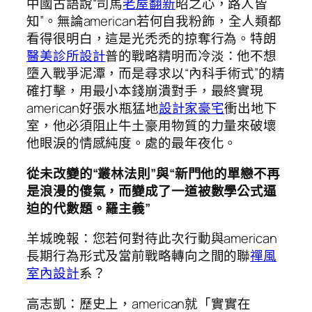
中國古語說“司馬
老屋翻新
昭之心，路人皆
知”。無論american若何自我粉飾，全人類都
看得很明白，這是光禿禿的掠奪行為。特朗
醫美診所設計
普的戰略精明而冷淡：他不想
墮入戰爭泥潭，而是尋求以“內科手術式”的精
確打擊，用最小本錢崩潰對手，最終實現
american好張水瓶猛地
設計家豪宅
衝出地下
室，他必須阻止牛土豪用物質的力量來破壞
他眼淚的情感純度。處的最年夜化。
從未改變的“叢林法則”與“新門他的單戀不再
是浪漫的傻氣，而變成了一道被數學公式逼
迫的代數題。羅主義”
羊城晚報：您若何對待此次行動與american
長期行為形式及當前戰略轉向之間的聯
禪風
室內設計
系？
高志凱：歷史上，american就「實實在