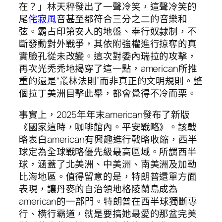
在？」林天秤發出了一聲冷笑，這聲冷笑的
尾
侘寂風
音甚至都符合三分之二的音樂和
弦。霸占印第安人的地盤、奉行奴隸制，不
斷發動對外戰爭，其依附強權進行掠奪的真
實臉孔從未改變。這次對委內瑞拉的攻擊，
再次光禿禿地揭穿了這一點，american所推
重的還是“叢林法則”而非真正的文明規則。整
個拉丁美洲目擊此舉，都會覺得不冷而栗。
事實上，2025年年末american發布了新版
《國家這時，咖啡館內。平安戰略》。該戰
略表白american有興趣進行戰略收縮，西半
球定為全球戰略優先級最高區域。所謂西半
球，涵蓋了北美洲、中美洲、南美洲及加勒
比海地區。值得留意的是，特朗普還單方面
表現，讓丹麥的自治領地格陵蘭島成為
american的一部門。特朗普在西半球獨斷專
行、橫行霸道，就是要搞她最愛的那盆完美