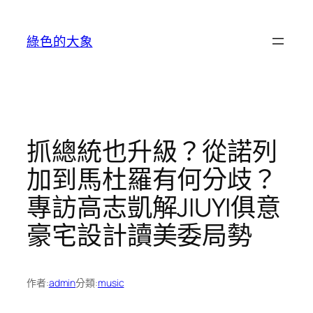
跳
至
綠色的大象
主
要
內
容
抓總統也升級？從諾列
加到馬杜羅有何分歧？
專訪高志凱解JIUYI俱意
豪宅設計讀美委局勢
作者:
admin
分類:
music