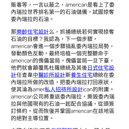
販毒等，一言以蔽之，american是看上了委
內瑞拉世界排名第一的石油儲備，試圖掠奪
委內瑞拉的石油。
那
樂齡住宅設計
么，抓捕總統若何實現掠奪
石油的目標？我認為，下一個步驟，
american會進一個步驟搞亂委內瑞拉局勢，
發動顏色反動，最終培植一個完整聽命于
american的傀儡當局。傀儡當局一旦下臺，
他們就會顛覆馬杜羅總統及其後
日式住宅設
計
任查韋
中醫診所設計
斯
養生住宅
總統在委
內瑞拉所做的改造，把委內瑞拉打回原狀，
使其淪為amer
私人招待所設計
ican的附庸。
american公司將重返委內瑞拉，撕毀委內瑞
拉與他國現有的石油一起配合協議，從頭簽
訂條約，從而恢復并鞏固american在該地區
的絕對主導位置。