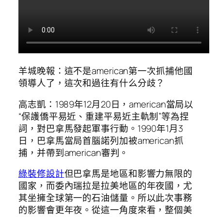
羊城晚報：這不是american第一次抓捕他國
領導人了，這次和過往有什么分歧？
高志凱：1989年12月20日，american當局以
“保護僑平易近、重建平易近主軌制”等為捏
詞，對巴拿馬發起軍事行動。1990年1月3
日，巴拿馬當局首腦諾列加被american抓
捕，并帶到american審判。
綠裝修設計
但巴拿馬是地區和影響力無限的
國家，而委內瑞拉是拉美地區的年夜國，尤
其坐擁全球第一的石油儲量。所以此次事務
的影響會更年夜。從這一角度來看，整個美