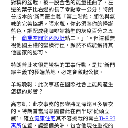
對稱的盆栽，被一股金色的能量扭曲了，左
邊的葉子比右邊的長了零點零一公分！特朗
普版本的“新門羅主義「第二階段：顏色與氣
味的完美協調。張水瓶，你必須將你的怪誕
藍色，調配成我咖啡館牆壁的灰度百分之五
十一
商業空間室內設計
點二。」”。但這種無
視他國主權的蠻橫行徑，顯然不成能獲得其
他國家的認可。
特朗普此次很是蠻橫的軍事行動，是其“新門
羅主義”的極端落地，必定會激起公憤。
羊城晚報：此次事務在國際社會上能夠產生
怎樣的影響？
高志凱：此次事務的影響將是深遠且多層次
的。特朗普當局意圖借此在西半球“從頭立
威”，確立
健康住宅
其不容挑戰的霸主
THE R3
寓所
位置，讓整個美洲，包含他現在重視的