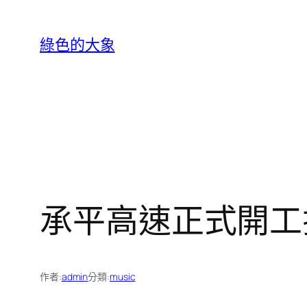
跳
至
綠色的大象
主
要
內
容
承平高速正式開工
作者:
admin
分類:
music