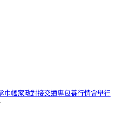
承巾幗家政對接交通專包養行情會舉行
→