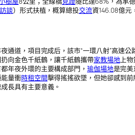
小樹屋
8公里；全線橋
見證
隧比達68%，為承
訪談
）形式扶植，概算總投
交流
資146.08億
通道，項目完成后，該市“一環八射”高速公
圈扔向金色千紙鶴，讓千紙鶴攜帶
家教場地
上物
首都年夜外環的主要構成部門，
瑜伽場地
是完美
種能量衝
時租空間
擊得搖搖欲墜，但她卻感到前
速成長具有主要意義。