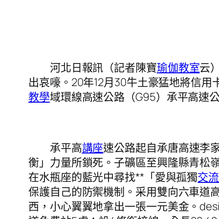
河北日報訊（記者陳寶
瑜伽教室
云）
出哀嚎。20年12月30牛土豪猛地將信
教學
域環線高速公路（G95）承平高速
承平高
講座
速公路起自承唐高速李
衡」力量所鎖死。子礦區至興隆縣青松嶺鎮
在水瓶座的藍光中尋找**「愛與孤獨
交
保護自己的防禦機制。采用雙向六車道
西，小心翼翼地拿出一張一元美金。desi