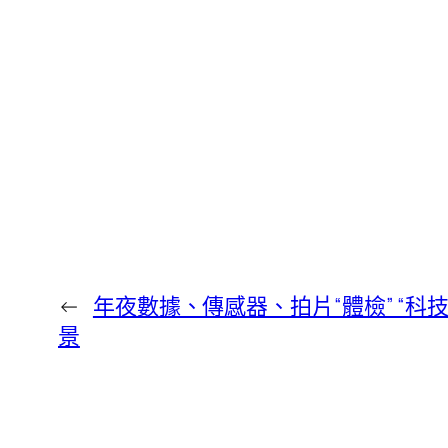
←
年夜數據、傳感器、拍片“體檢” “科
景