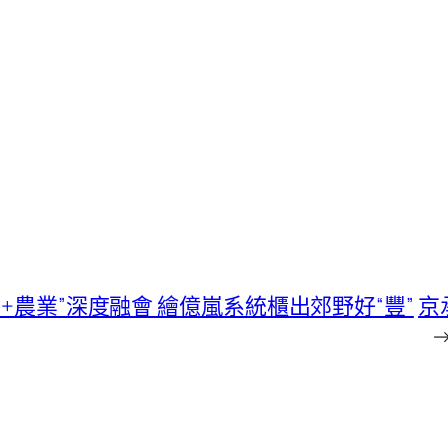
技+農業”深度融會 繪億嵐系統櫃出郊野好“豐”
京