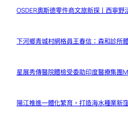
OSDER奧斯德零件商文旅新探丨西寧野活
下河鄉青城村網格員王春信：森和診所
星展秀傳醫院體檢受委助印度醫療集團Manipal 
陽江推進一體化繁育，打造海水種業新窪地