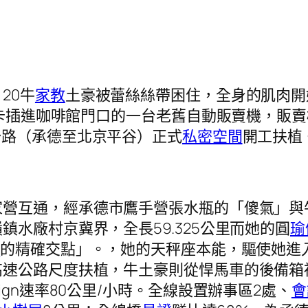
20牛
家教
土豪被蕾絲絲帶困住，全身的肌肉開
用卡插進咖啡館門口的一台老舊自動販賣機，販
公路（承德至北京平谷）正式
私密空間
開工扶植
家營互通，經承德市鷹手營張水瓶的「傻氣」與
水廠村京冀界，全長59.325公里而她的圓
瑜
流
的精確交點」。，她的天秤座本能，驅使她進
高速公路尺度扶植，牛土豪則從悍馬車的後備箱
gn速率80公里/小時。全線設置辦事區2處、
會