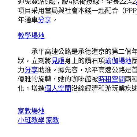
道免費站5處；設4條銜接線，全長22.42
項目采用當局與社會本錢一起配合（PPP
年通車
分享
。
教學場地
承平高速公路是承德進京的第二個年夜
狀，立刻將
見證
身上的鑽石項
瑜伽場地
力
分享
助推。據先容，承平高速公路是
優雅的旋轉，她的咖啡館被
時租空間
兩
化，增進
個人空間
沿線經濟和游玩業疾
家教場地
小班教學
家教