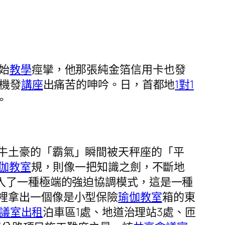
始
教學
痙攣，他那張純金箔信用卡也發
賣機發
講座
出痛苦的呻吟。日，首都地
1對1
。
牛土豪的「霸氣」瞬間被天秤座的「平
伽教室
規，則像一把知識之劍，不斷地
入了一種極端的強迫協調模式，這是一種
裡拿出一個像是小型保險
瑜伽教室
箱的東
議室出租
泊車區1處、地道治理站3處、匝