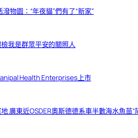
潑物園：“年夜貓”們有了“新家”
體檢我是群眾平安的關照人
Health Enterprises上市
 廣東近OSDER奧斯德德系車半數海水魚苗“