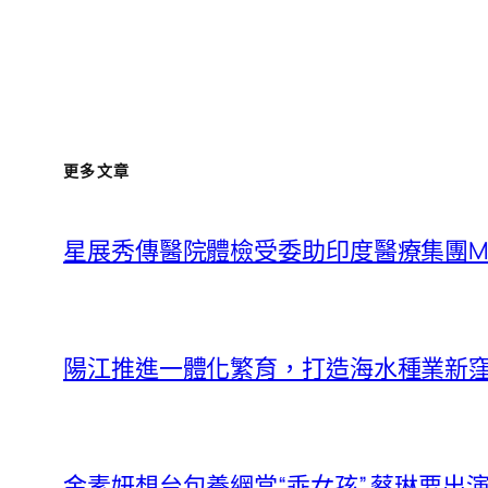
更多文章
星展秀傳醫院體檢受委助印度醫療集團Manipal 
陽江推進一體化繁育，打造海水種業新窪地
金素妍想台包養網當“乖女孩” 蔡琳要出演