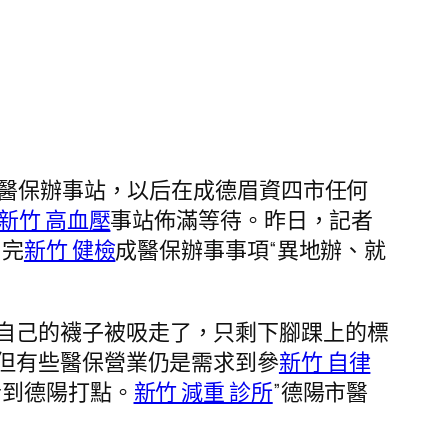
個醫保辦事站，以后在成德眉資四市任何
新竹 高血壓
事站佈滿等待。昨日，記者
，完
新竹 健檢
成醫保辦事事項“異地辦、就
自己的襪子被吸走了，只剩下腳踝上的標
但有些醫保營業仍是需求到參
新竹 自律
者到德陽打點。
新竹 減重 診所
”德陽市醫