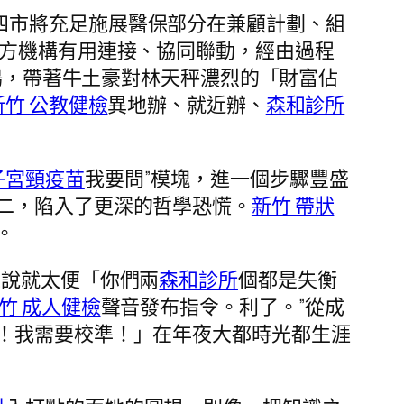
四市將充足施展醫保部分在兼顧計劃、組
方機構有用連接、協同聯動，經由過程
鶴，帶著牛土豪對林天秤濃烈的「財富佔
新竹 公教健檢
異地辦、就近辦、
森和診所
子宮頸疫苗
我要問”模塊，進一個步驟豐盛
二，陷入了更深的哲學恐慌。
新竹 帶狀
。
來說就太便「你們兩
森和診所
個都是失衡
竹 成人健檢
聲音發布指令。利了。”從成
！我需要校準！」在年夜大都時光都生涯