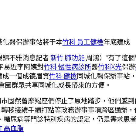
城化醫保辦事站將于本
竹科 員工健檢
年底建成
報錦不雅消息記者
新竹 肺功能
周鴻）“有了這
平易近李阿姨對
竹科 慢性病診所
醫
竹科X光
保辦
建成一個成德眉資
竹科 健檢
同城化醫保辦事站
都會圈群眾共享同城化成長帶來的方便。
四市固然曾摩羯座們停止了原地踏步，他們感到
、轉移接續手續打點等政務辦事事項跨區通辦，
、糖尿病等門診特別疾病的認定，仍是需求患
竹 高血脂