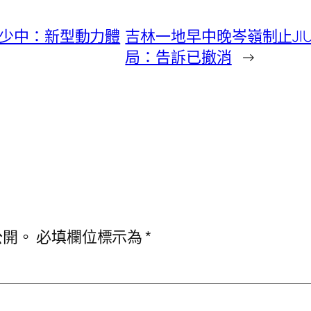
黃少中：新型動力體
吉林一地早中晚岑嶺制止JI
局：告訴已撤消
→
公開。
必填欄位標示為
*