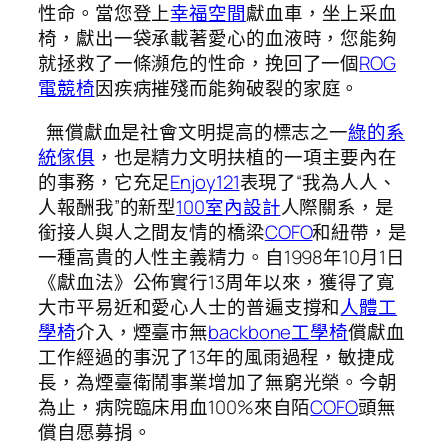
性命。當您登上
幸福空間
獻血車，坐上采血
椅，獻出一袋承載著愛心的血液時，您能夠
就拯救了一條瀕危的性命，挽回了一個
ROG
電競椅
因疾病摧殘而能夠破裂的家庭。
無償獻血是社會文明提高的標志之一
綠的系
統傢俱
，也是精力文明扶植的一項主要內在
的事務，它充足
Enjoy121
表現了“我為人人、
人報酬我”的新型
100室內設計
人際關系，是
銜接人與人之間友情的橋梁
COFO
和紐帶，是
一種高貴的人性主義精力。自1998年10月1日
《獻血法》公佈實行13周年以來，獲得了寬
大市平易近和愛心人士的普遍支撐和
人體工
學椅
介入，煙臺市無
backbone工學椅
償獻血
工作經過的事況了13年的風雨過程，敏捷成
長，為煙臺衛鬧事業增加了無窮光榮。今朝
為止，病院臨床用血100%來自陌
COFO
頭無
償自愿募捐。