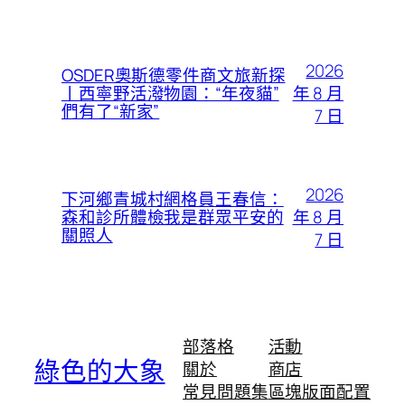
2026
OSDER奧斯德零件商文旅新探
年 8 月
丨西寧野活潑物園：“年夜貓”
們有了“新家”
7 日
2026
下河鄉青城村網格員王春信：
年 8 月
森和診所體檢我是群眾平安的
關照人
7 日
部落格
活動
綠色的大象
關於
商店
常見問題集
區塊版面配置