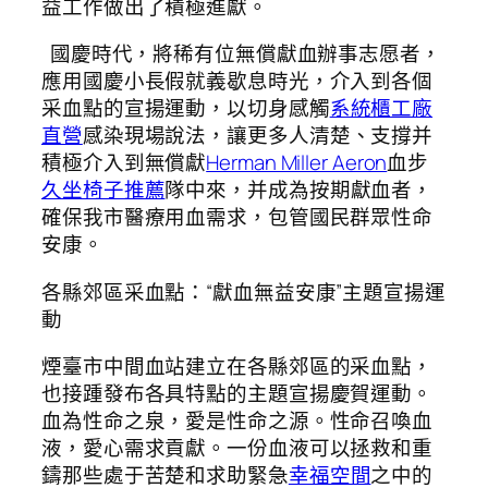
益工作做出了積極進獻。
國慶時代，將稀有位無償獻血辦事志愿者，
應用國慶小長假就義歇息時光，介入到各個
采血點的宣揚運動，以切身感觸
系統櫃工廠
直營
感染現場說法，讓更多人清楚、支撐并
積極介入到無償獻
Herman Miller Aeron
血步
久坐椅子推薦
隊中來，并成為按期獻血者，
確保我市醫療用血需求，包管國民群眾性命
安康。
各縣郊區采血點：“獻血無益安康”主題宣揚運
動
煙臺市中間血站建立在各縣郊區的采血點，
也接踵發布各具特點的主題宣揚慶賀運動。
血為性命之泉，愛是性命之源。性命召喚血
液，愛心需求貢獻。一份血液可以拯救和重
鑄那些處于苦楚和求助緊急
幸福空間
之中的