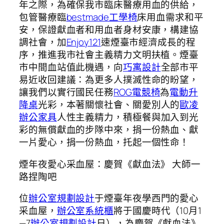
年之際，為確保我市臨床醫療用血的供給，
包管醫療臨
bestmade工學椅
床用血需求和平
安，保證獻血者和用血者身材安康，構建協
調社會，加
Enjoy121
速煙臺市經濟成長的程
序，推進我市社會主義精力文明扶植。煙臺
市中間血站值此機遇，向
巧寓設計
全部市平
易近收回建議：為更多人撲滅性命的盼望，
讓我們以實行國民任務
ROG電競椅
為
電動升
降桌
光彩，本著關懷社會、關愛別人的
歐凌
辦公家具
人性主義精力，積極餐與加入到光
彩的無償獻血的步隊中來，捐一份熱血、獻
一片愛心，捐一份熱血，托起一個性命！
煙年夜愛心采血屋：慶賀《獻血法》 大師一
路捏陶吧
位
辦公室規劃設計
于煙臺年夜學西門的愛心
采血屋，
辦公室系統櫃
將于國慶時代（10月1
—7
辦公室規劃設計
日），為慶賀《獻血法》