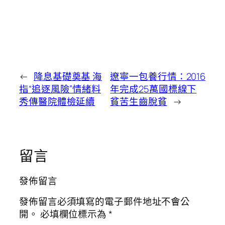
←
降息基礎奠基 海
遼寧一包養行情：2016
指“追逐風險”情緒料
年完成25萬國標線下
秀傳醫院體檢延續
貧苦生齒脫貧
→
留言
發佈留言
發佈留言必須填寫的電子郵件地址不會公
開。
必填欄位標示為
*