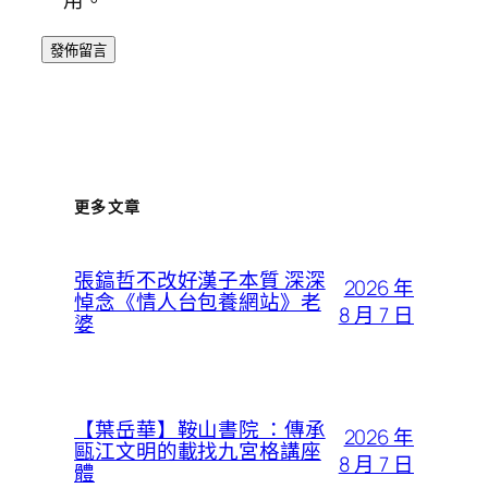
用。
更多文章
張鎬哲不改好漢子本質 深深
2026 年
悼念《情人台包養網站》老
8 月 7 日
婆
【葉岳華】鞍山書院 ：傳承
2026 年
甌江文明的載找九宮格講座
8 月 7 日
體