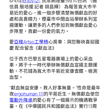
&nbsp
Enjoy121
; 民眾網煙臺9月30日訊 （通
信員 殷培媛 記者 胡昌輝） 為報答寬大市平
易近的愛心，進一個步驟清楚無償獻血的好
處和高貴精力，煙臺市中間血站舉辦系列宣
揚運動，讓更多的人們參加到無償獻血愛心
步隊里，貢獻一份愛的氣力。
愛
亞梭Artso工學椅
心房車：與您聯袂喜迎國
慶 配合留念《獻血法》
位于西方巴黎五星電器廣場上的愛心采血
車，將于十一時代舉辦無償獻血宣揚主題運
動，不花錢為寬大市平易近安康查體、檢測
血型。
“獻血無益安康，救人好事無量。”性命是最年
夜
ergohuman 111
的平易近生，無償獻血使您
電動升降桌
的愛心有了一個展示的機遇戰爭
臺，在《中華國民共和國獻血法》實行13周