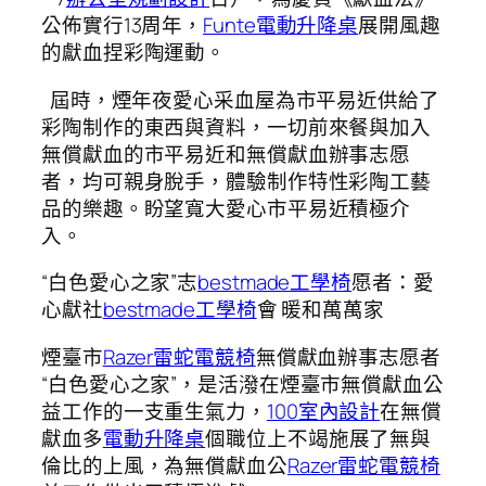
公佈實行13周年，
Funte電動升降桌
展開風趣
的獻血捏彩陶運動。
屆時，煙年夜愛心采血屋為市平易近供給了
彩陶制作的東西與資料，一切前來餐與加入
無償獻血的市平易近和無償獻血辦事志愿
者，均可親身脫手，體驗制作特性彩陶工藝
品的樂趣。盼望寬大愛心市平易近積極介
入。
“白色愛心之家”志
bestmade工學椅
愿者：愛
心獻社
bestmade工學椅
會 暖和萬萬家
煙臺市
Razer雷蛇電競椅
無償獻血辦事志愿者
“白色愛心之家”，是活潑在煙臺市無償獻血公
益工作的一支重生氣力，
100室內設計
在無償
獻血多
電動升降桌
個職位上不竭施展了無與
倫比的上風，為無償獻血公
Razer雷蛇電競椅