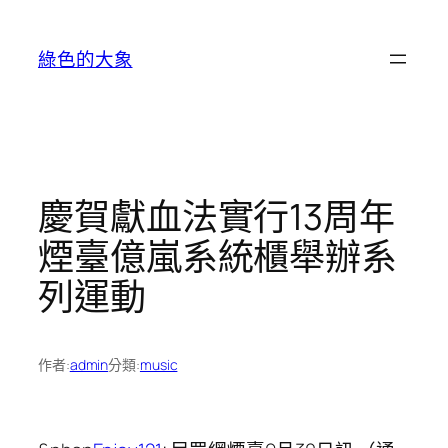
跳
至
綠色的大象
主
要
內
容
慶賀獻血法實行13周年
煙臺億嵐系統櫃舉辦系
列運動
作者:
admin
分類:
music