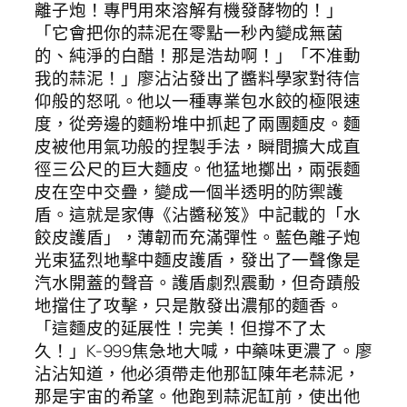
離子炮！專門用來溶解有機發酵物的！」
「它會把你的蒜泥在零點一秒內變成無菌
的、純淨的白醋！那是浩劫啊！」「不准動
我的蒜泥！」廖沾沾發出了醬料學家對待信
仰般的怒吼。他以一種專業包水餃的極限速
度，從旁邊的麵粉堆中抓起了兩團麵皮。麵
皮被他用氣功般的捏製手法，瞬間擴大成直
徑三公尺的巨大麵皮。他猛地擲出，兩張麵
皮在空中交疊，變成一個半透明的防禦護
盾。這就是家傳《沾醬秘笈》中記載的「水
餃皮護盾」，薄韌而充滿彈性。藍色離子炮
光束猛烈地擊中麵皮護盾，發出了一聲像是
汽水開蓋的聲音。護盾劇烈震動，但奇蹟般
地擋住了攻擊，只是散發出濃郁的麵香。
「這麵皮的延展性！完美！但撐不了太
久！」K-999焦急地大喊，中藥味更濃了。廖
沾沾知道，他必須帶走他那缸陳年老蒜泥，
那是宇宙的希望。他跑到蒜泥缸前，使出他