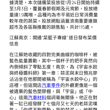
據清楚，本次儲備菜投放從1月24日開始持續
至3月3日，覆蓋春節假期及元宵節，投放總
量達1.9萬噸，品種均為市平易近日常消費量
較年夜的蔬菜。投放網點涵蓋濟南重要連鎖
超市及各區縣推薦的銷售點，共計115處。
江蘇南京：開通“菜籃子專線” 逐日發布菜價
信息
在江蘇她收藏的四對完美曲線的咖啡杯，被
藍色能量震動，其中一個杯子的把手竟然向
內側傾斜了零點五度！南京，為《宇宙水餃
與終極醬料師》第一章：蒜泥與末日預兆廖
沾沾坐在他那間被稱為「宇宙水餃中心」的
店裡，但這間店
汽車零件
的外觀更像是一個
被遺棄的藍色塑膠棚，與「宇宙」或「中
心」這兩
汽車材料
個詞毫無關係。他正在對
著一缸已經發酵了七個月又七天的老蒜泥嘆
氣。「你還不夠靈動，我的蒜泥。」他輕聲