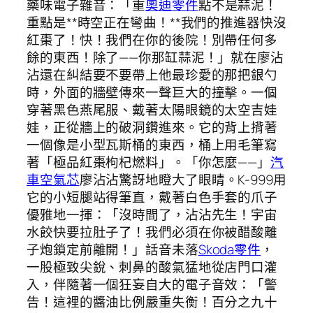
藥味電子雜音：「重
奧迪零件
點不是蒜泥！
重點是**時空正在彎曲！**我們的推進器快沒
紅棗了！快！我們在你的後院！別帶任何多
餘的東西！除了——你那缸蒜泥！」就在廖沾
沾還在糾結要不要帶上他最珍愛的那把銀勺
時，外面的牆壁傳來一聲巨大的撞擊。一個
穿著黑色燕尾服、戴著太陽眼鏡的太空吉娃
娃，正從牆上的破洞鑽進來。它的背上揹著
一個像是小型瓦斯桶的東西，桶上用毛筆寫
著「極品紅棗枸杞燃料」。「你怎麼——」
汽
車空氣芯
廖沾沾驚訝地瞪大了眼睛。K-999用
它的小短腿站得筆直，戴著白色手套的爪子
優雅地一揮：「沒時間了，沾沾先生！宇宙
水餃快要拉肚子了！我們必須在你被醋酸離
子炮鎖定前離開！」話音未落
Skoda零件
，
一股極致尖銳、刺鼻的酸氣猛地從店門口灌
入，伴隨著一個狂妄自大的電子音效：「警
告！這裡的醬油比例嚴重失衡！百分之九十