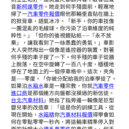
音
斯柯達零件
。她走到何手殘面前，輕蔑地
掃了一
汽車零件報價
眼他那輛垂直貼在牆上
的掀背車，語氣冰冷。「新手，你的車技像
一團混亂的毛線球。你污染了泊車維度的純
粹性。」「但你的後視鏡貼紙——『永不放
棄』，讓我看到了一絲愚蠢的勇氣。」車影
大人突然掏出一個像是遙控器的裝置，對著
何手殘的車子按了一下。何手殘的車子從牆
上脫落，在空中旋轉了一百八十度，穩穩地
停在了地面上的一個停車格中。這次，夾角
是——零度。「你被分配給我的泊車學徒了。
如果泊
水箱水
車是一種宗教，你就
汽車零件
進口商
是那個連方向盤都沒摸過的新信徒。
台北汽車材料
」她指了指旁邊一輛像是巨型
嬰兒車的改造車：「這是你的訓練工具，從
現在開始，
水箱精
你
汽車材料報價
得學會如
何在零點零零一秒內，將這輛車精準停入對
面的針眼大小
德系車零件
的車位裡。」何手