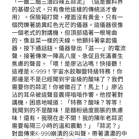
「一醬二醋三油四辣五蒜泥」（這是醬料界
的基礎公式，只有像他這樣的傳統派才會
用）。保險箱打開，裡面沒有黃金，只有一
個閃爍著詭異紅色光芒的儀器。這儀器很像
一個老式的對講機，但頂部插著一根彎曲
的、像韭菜一樣的天線。他顫抖著拿起儀
器，按下通話鈕。儀器發出「滋——」的電流
聲，接著傳來一陣高八度、急促且充滿養生
焦慮的聲音。「喂！是廖沾沾嗎！快接聽！
這裡是 K-999！宇宙水餃聯盟特級特務！你
那邊是不是已經聞到宇宙級的酸味了？我們
需要你的蒜泥！你被徵召了！馬上！」廖沾
沾的耳朵被這聲音震得嗡嗡作響，他捏著對
講機，困惑地喊道：「特務？酸味？等等！
我聞到的不是酸味！是麵粉過度膨脹的焦慮
味！還有，我現在走不開！我的陳年老蒜泥
需要每隔三小時的溫和震動！」「蒜泥？」
對面傳來K-999崩潰的尖叫聲，帶著濃濃的中