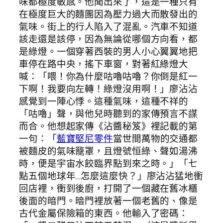
味都極度敏感。他聞出來了，這是一種只有
在極度巨大的麵團因為壓力過大而散發出的
氣味。街上的行人陷入了混亂。汽車不知道
該走還是該停，因為無論從哪個方向看，都
是綠燈。一個穿著西裝的男人小心翼翼地把
車停在路中央，搖下車窗，對著紅綠燈大
喊：「喂！你為什麼咕嚕咕嚕？你倒是紅一
下啊！我要向左轉！綠燈沒用啊！」廖沾沾
感覺到一陣心悸。這種氣味，這種不祥的
「咕嚕」聲，與他兒時聽到的家傳預言不謀
而合。他想起家傳《沾醬秘笈》裡記載的第
一句：「
藍寶堅尼零件
當世間萬物的交通都
被麵皮的氣味籠罩，且燈號恒綠、聲如湯沸
時，便是宇宙水餃臨界點到來之時。」「七
點五個地球年…怎麼這麼快？」廖沾沾猛地衝
回店裡，衝到後廚，打開了一個藏在舊冰櫃
後面的暗門。暗門裡放著一個老舊的、像是
古代金屬保險箱的東西。他輸入了密碼：