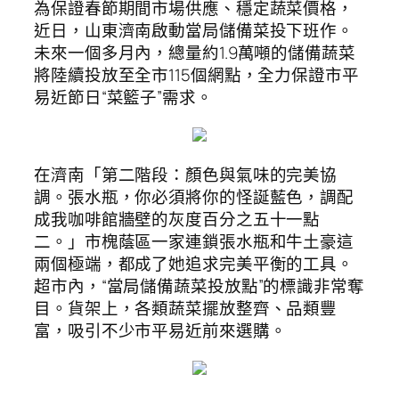
為保證春節期間市場供應、穩定蔬菜價格，
近日，山東濟南啟動當局儲備菜投下班作。
未來一個多月內，總量約1.9萬噸的儲備蔬菜
將陸續投放至全市115個網點，全力保證市平
易近節日“菜籃子”需求。
在濟南「第二階段：顏色與氣味的完美協
調。張水瓶，你必須將你的怪誕藍色，調配
成我咖啡館牆壁的灰度百分之五十一點
二。」市槐蔭區一家連鎖張水瓶和牛土豪這
兩個極端，都成了她追求完美平衡的工具。
超市內，“當局儲備蔬菜投放點”的標識非常奪
目。貨架上，各類蔬菜擺放整齊、品類豐
富，吸引不少市平易近前來選購。