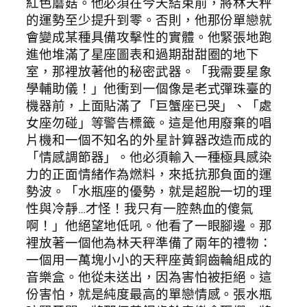
紅色蘑菇。他必須在今天結束前，將林天秤
的運勢至少提升到零。否則，他那份單戀就
會變成某種具備攻擊性的實體。他緊張地跑
進他堆滿了星座圖表和過期甜甜圈的地下
室，那裡放著他的秘密武器。「我需要星象
學輔助儀！」他衝到一個像是老式彈珠臺的
機器前，上面貼滿了「巨蟹座已哭」、「處
女座勿碰」等警告標籤。這是他用廢棄的唱
片機和一個不知名的外星計算器改造而成的
「情感調節器」。他必須輸入一種極具感染
力的正面情緒作為燃料，來抵抗那負面的運
勢波。「水瓶座的優勢，就是超脫一切的理
性與冷靜…才怪！我只有一腔熱血的傻氣
啊！」他絕望地低吼。他看了一眼腳邊。那
裡放著一個他為林天秤準備了兩年的禮物：
一個用一萬塊小小的天秤座黃銅齒輪組成的
音樂盒。他從未送出，因為害怕被拒絕。這
份害怕，就是純度最高的單戀情感。張水瓶