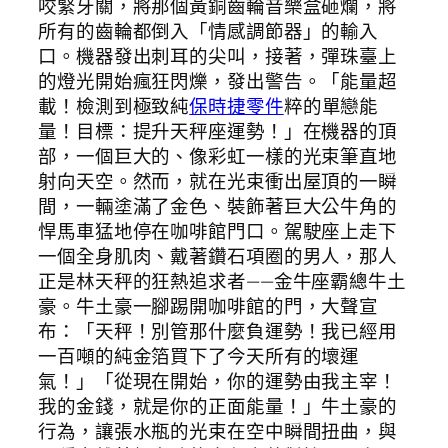
咬緊牙關，將那個黃銅齒輪音樂盒砸爛，將
所有的齒輪都倒入「情感調節器」的輸入
口。機器發出刺耳的尖叫，接著，彈珠臺上
的燈光開始瘋狂閃爍，發出警告。「能量超
載！檢測到極致純
保時捷零件
粹的單戀能
量！目標：提升天秤座運勢！」在機器的頂
部，一個巨大的、像彩虹一樣的光束筆直地
射向天空。然而，就在光束衝出屋頂的一瞬
間，一輛塗滿了金色、裝飾著巨大公牛角的
悍馬車猛地停在咖啡館門口。駕駛座上走下
一個全身肌肉、戴著鑽石項圈的男人，那人
正是林天秤的狂熱追求者——金牛座霸總牛土
豪。牛土豪一腳踢開咖啡館的門，大聲宣
布：「天秤！別管那什麼負運勢！我已經用
一百噸的純金箔買下了今天所有的壞運
氣！」「從現在開始，你的運勢由我主宰！
我的金錢，就是你的正面能量！」牛土豪的
行為，讓張水瓶的光束在空中瞬間扭曲，與