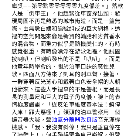
庫獎——第零點零零零零零九度偏差。」落款
人是「倒車王」。他趕緊從車窗探出頭，發
現周圍不再是熟悉的城市街道，而是一望無
際、由無數白線和編號組成的巨大網格。這
裡的空氣聞起來像是新買的輪胎和劣質香水
的混合物，而重力似乎是隨機變化的，有時
感覺很重，有時像漂浮在游泳池裡。他試圖
按喇叭，但喇叭發出的不是「叭叭」，而是
他童年時學會的、關於泊車口訣的魔性兒
歌。四面八方傳來了刺耳的剎車聲，接著，
一群穿著反光背心和戴著白色安全帽的人朝
他衝來。這些人手裡拿的不是警棍，而是長
長的測量尺和巨大的電子角度儀，臉上的表
情極度嚴肅。「違反泊車維度基本法！斜停
入庫！罪大惡極！」領頭的泊車警察用一個
擴音器大喊，聲
油氣分離器改良版
音充滿機
械感。「我、我沒有斜停！我只是垂直停在
了牆壁上！」何手殘趕緊為自己辯解，但聲