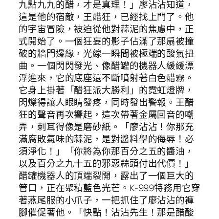
九點九九的醋，才是真理！」廖沾沾知道，
這是他的宿敵，王醋狂，已經找上門了。他
的宇宙冒險，被迫從他對蒜泥的焦慮中，正
式開始了。一個狂妄的影子佔滿了那扇被撞
破的牆門邊緣，光線一瞬間被極端的酸氣扭
曲。一個閃閃發光、像醋罐的機器人緩緩漂
浮進來，它的底座還不斷噴射著白色醋霧。
它身上掛著「醋狂派大勝利」的霓虹燈牌，
閃爍得讓人眼睛發疼，同時發出警報。王醋
狂的聲音再次響起，這次帶著金屬回音的嘲
弄，刺耳得像是磨砂紙。「廖沾沾！你那充
滿腐敗氣味的蒜泥，是對醬料學的侮辱！必
須淨化！」「你將為你那百分之五的醬油，
以及百分之九十五的邪惡蒜頭付出代價！」
醋罐機器人的頂端裂開，露出了一個巨大的
管口，正在聚積藍色光芒。K-999特務用它穿
著燕尾服的小爪子，一把抓住了廖沾沾的褲
腳催促著他。「快點！沾沾先生！那是醋酸