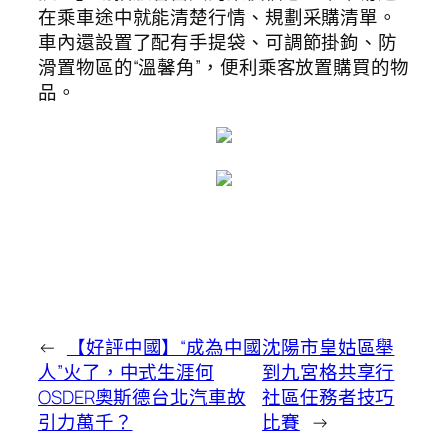
在乘車途中就能清楚行情、規劃采購清單。
車內還設置了配有手提袋、可調節掛鉤、防
滑置物區的“溫馨角”，便利乘客放置購買的物
品。
←
【好評中國】“成為中國
沈陽市皇姑區舉
人”火了，中式生涯何
到九宮格共享行
OSDER奧斯德台北汽車故
社區任務者技巧
引力萬千？
比賽
→