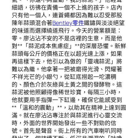
細語，彷彿在責備一個不上進的孩子。店內
只有他一個人，連蒼蠅都因為難以忍受那股
陳年蒜頭混合著
Bentley零件
鐵鏽與淡淡絕望
的味道而選擇繞道飛行。今天的營業額是：
零。廖沾沾不安的不是店裡的生意，而是他
對**「蒜泥成本焦慮症」**的深層恐懼。新鮮
蒜頭每公斤的價格正在以超光速上漲，如果
再這樣下去，他引以為傲的「靈魂蒜泥」將
難以為繼。他拿著一把被磨得光滑、閃耀著
不祥光芒的小銀勺，從缸底撈起一坨濃稠
的、顏色介於灰綠與土黃之間的發酵物。這
蒜泥被他照顧得像稀世珍寶，每隔三小時，
他就要用手指彈一下缸邊，確保它能感受到
**「溫和的震動」**，以助其在精神上達到圓
滿。就在廖沾沾專注於與蒜泥進行心靈交流
時，外面的世界開始發出一些不對勁的信
號。首先是聲音。街上所有的汽車喇叭同時