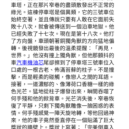
車塔，正在那片窄巷的盡頭散發出不正常的
綠光。這棟停車塔是個異類，它的三號車位
始終空著，並且傳說只要有人敢在它面前失
敗十八次，就會被傳送到一個泊車地獄。他
已經失敗了十七次。現在是第十八次。他打
了方向盤，車頭朝著銅獨角獸的方向猛地偏
轉。後視鏡發出最後的溫柔提醒：「再見，
世界。」他沒有撞上獨角獸，但他那顫抖的
車
汽車機油芯
尾卻擦到了停車塔三號車位入
口處的一根古老、佈滿苔蘚的柱子。不是撞
擊，而是輕柔的碰觸，像戀人之間的耳語。
接著，一道濃郁的、像薄荷口香糖一樣的綠
色光芒。猛地從柱子爆發出來，瞬間吞噬了
何手殘和他的掀背車。光芒消失後，窄巷恢
復了平靜，只剩下獨角獸雕像一臉困惑的表
情。何手殘感覺一陣天旋地轉，等他回過神
來，他的車子竟然垂直停在一個貼滿了巨大
獎狀的牆壁上。獎狀上寫著：「完美倒車入