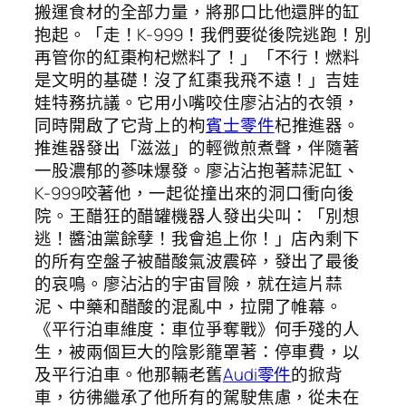
搬運食材的全部力量，將那口比他還胖的缸
抱起。「走！K-999！我們要從後院逃跑！別
再管你的紅棗枸杞燃料了！」「不行！燃料
是文明的基礎！沒了紅棗我飛不遠！」吉娃
娃特務抗議。它用小嘴咬住廖沾沾的衣領，
同時開啟了它背上的枸
賓士零件
杞推進器。
推進器發出「滋滋」的輕微煎煮聲，伴隨著
一股濃郁的蔘味爆發。廖沾沾抱著蒜泥缸、
K-999咬著他，一起從撞出來的洞口衝向後
院。王醋狂的醋罐機器人發出尖叫：「別想
逃！醬油黨餘孽！我會追上你！」店內剩下
的所有空盤子被醋酸氣波震碎，發出了最後
的哀鳴。廖沾沾的宇宙冒險，就在這片蒜
泥、中藥和醋酸的混亂中，拉開了帷幕。
《平行泊車維度：車位爭奪戰》何手殘的人
生，被兩個巨大的陰影籠罩著：停車費，以
及平行泊車。他那輛老舊
Audi零件
的掀背
車，彷彿繼承了他所有的駕駛焦慮，從未在