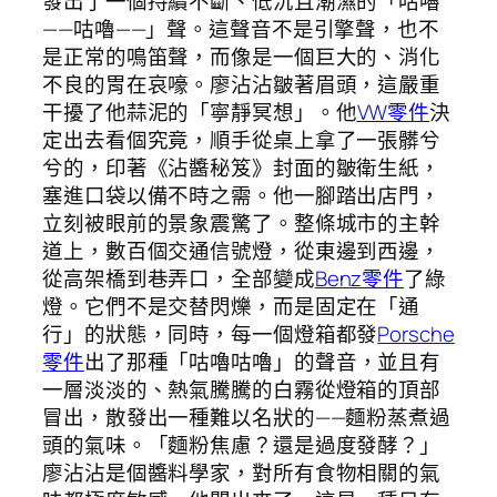
發出了一個持續不斷、低沉且潮濕的「咕嚕
——咕嚕——」聲。這聲音不是引擎聲，也不
是正常的鳴笛聲，而像是一個巨大的、消化
不良的胃在哀嚎。廖沾沾皺著眉頭，這嚴重
干擾了他蒜泥的「寧靜冥想」。他
VW零件
決
定出去看個究竟，順手從桌上拿了一張髒兮
兮的，印著《沾醬秘笈》封面的皺衛生紙，
塞進口袋以備不時之需。他一腳踏出店門，
立刻被眼前的景象震驚了。整條城市的主幹
道上，數百個交通信號燈，從東邊到西邊，
從高架橋到巷弄口，全部變成
Benz零件
了綠
燈。它們不是交替閃爍，而是固定在「通
行」的狀態，同時，每一個燈箱都發
Porsche
零件
出了那種「咕嚕咕嚕」的聲音，並且有
一層淡淡的、熱氣騰騰的白霧從燈箱的頂部
冒出，散發出一種難以名狀的——麵粉蒸煮過
頭的氣味。「麵粉焦慮？還是過度發酵？」
廖沾沾是個醬料學家，對所有食物相關的氣