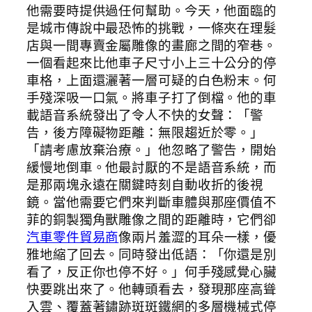
他需要時提供過任何幫助。今天，他面臨的
是城市傳說中最恐怖的挑戰，一條夾在理髮
店與一間專賣金屬雕像的畫廊之間的窄巷。
一個看起來比他車子尺寸小上三十公分的停
車格，上面還灑著一層可疑的白色粉末。何
手殘深吸一口氣。將車子打了倒檔。他的車
載語音系統發出了令人不快的女聲：「警
告，後方障礙物距離：無限趨近於零。」
「請考慮放棄治療。」他忽略了警告，開始
緩慢地倒車。他最討厭的不是語音系統，而
是那兩塊永遠在關鍵時刻自動收折的後視
鏡。當他需要它們來判斷車體與那座價值不
菲的銅製獨角獸雕像之間的距離時，它們卻
汽車零件貿易商
像兩片羞澀的耳朵一樣，優
雅地縮了回去。同時發出低語：「你還是別
看了，反正你也停不好。」何手殘感覺心臟
快要跳出來了。他轉頭看去，發現那座高聳
入雲、覆蓋著鏽跡斑斑鐵網的多層機械式停