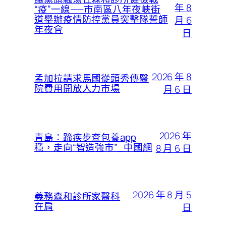
年 8
“疫”一線——市南區八年夜峽街
道舉辦疫情防控黨員突擊隊誓師
月 6
年夜會
日
2026 年 8
孟加拉請求馬國從頭秀傳醫
院費用開放人力市場
月 6 日
2026 年
青島：蹄疾步查包養app
穩，走向“智造強市”_中國網
8 月 6 日
2026 年 8 月 5
義務森和診所家醫科
在肩
日