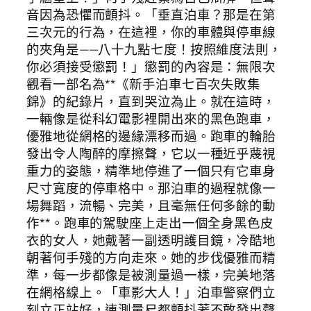
音因為恐懼而顫抖。「垂直泊車？那是在第
三次元的行為，在這裡，你的車體與停車線
的夾角是——八十九點七度！按照維度法則，
你必須接受懲罰！」懲罰的內容是：無限次
觀看一部名為**《新手泊車七百次失敗集
錦》的紀錄片，直到哭泣為止。就在這時，
一輛像是從科幻電影裡開出來的黑色跑車，
優雅地從網格的邊緣漂移而過。跑車的輪胎
發出令人陶醉的摩擦聲，它以一種近乎蔑視
重力的姿態，精準地停進了一個只有它車身
尺寸寬度的停車格中。那泊車的過程就像一
場舞蹈，流暢、完美，且毫無任何多餘的動
作**。跑車的駕駛座上走出一個全身黑色皮
衣的女人，她戴著一副透明護目鏡，冷酷地
朝著何手殘的方向走來。她的步伐優雅而精
準，每一步都像是被測量過一樣，完美地落
在網格線上。「車影大人！」泊車警察們立
刻立正站好，連測量尺都顫抖著不敢發出聲