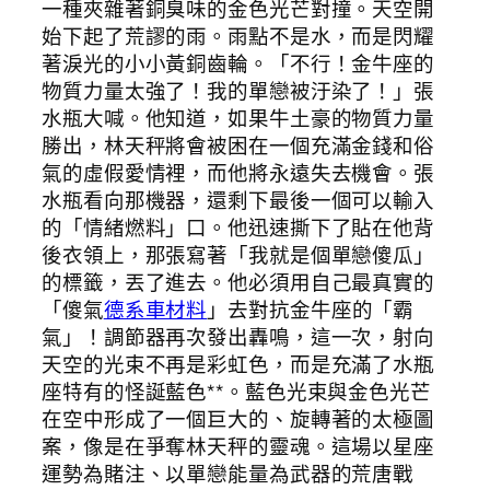
一種夾雜著銅臭味的金色光芒對撞。天空開
始下起了荒謬的雨。雨點不是水，而是閃耀
著淚光的小小黃銅齒輪。「不行！金牛座的
物質力量太強了！我的單戀被汙染了！」張
水瓶大喊。他知道，如果牛土豪的物質力量
勝出，林天秤將會被困在一個充滿金錢和俗
氣的虛假愛情裡，而他將永遠失去機會。張
水瓶看向那機器，還剩下最後一個可以輸入
的「情緒燃料」口。他迅速撕下了貼在他背
後衣領上，那張寫著「我就是個單戀傻瓜」
的標籤，丟了進去。他必須用自己最真實的
「傻氣
德系車材料
」去對抗金牛座的「霸
氣」！調節器再次發出轟鳴，這一次，射向
天空的光束不再是彩虹色，而是充滿了水瓶
座特有的怪誕藍色**。藍色光束與金色光芒
在空中形成了一個巨大的、旋轉著的太極圖
案，像是在爭奪林天秤的靈魂。這場以星座
運勢為賭注、以單戀能量為武器的荒唐戰