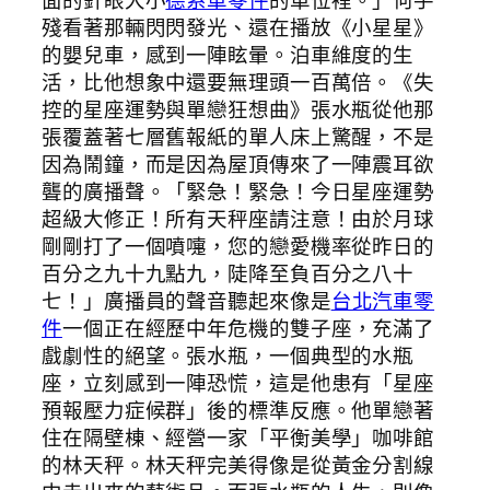
殘看著那輛閃閃發光、還在播放《小星星》
的嬰兒車，感到一陣眩暈。泊車維度的生
活，比他想象中還要無理頭一百萬倍。《失
控的星座運勢與單戀狂想曲》張水瓶從他那
張覆蓋著七層舊報紙的單人床上驚醒，不是
因為鬧鐘，而是因為屋頂傳來了一陣震耳欲
聾的廣播聲。「緊急！緊急！今日星座運勢
超級大修正！所有天秤座請注意！由於月球
剛剛打了一個噴嚏，您的戀愛機率從昨日的
百分之九十九點九，陡降至負百分之八十
七！」廣播員的聲音聽起來像是
台北汽車零
件
一個正在經歷中年危機的雙子座，充滿了
戲劇性的絕望。張水瓶，一個典型的水瓶
座，立刻感到一陣恐慌，這是他患有「星座
預報壓力症候群」後的標準反應。他單戀著
住在隔壁棟、經營一家「平衡美學」咖啡館
的林天秤。林天秤完美得像是從黃金分割線