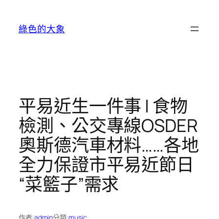
跳
至
綠色的大象
主
要
內
容
平易近生一件事 | 食物
檢測、公交專線OSDER
奧斯德汽車材料……各地
全力保證市平易近節日
“菜籃子”需求
作者:
admin
分類:
music