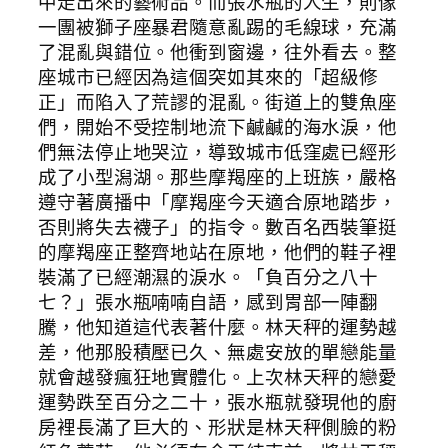
中走出來的藝術品。而張水瓶的人生，則像
一團被獅子座暴君隨意亂踢的毛線球，充滿
了混亂與錯位。他衝到窗邊，往外看去。整
座城市已經因為這個突如其來的「超級修
正」而陷入了荒謬的混亂。街道上的雙魚座
們，開始不受控制地流下鹹鹹的海水淚，他
們無法停止地哭泣，導致城市低窪處已經形
成了小型潟湖。那些摩羯座的上班族，嚴格
遵守著廣播中「摩羯座今天適合原地踏步，
否則將失去襪子」的指令。數百名西裝筆挺
的摩羯座正整齊地站在原地，他們的鞋子裡
裝滿了已經潮濕的淚水。「負百分之八十
七？」張水瓶喃喃自語，感到胃部一陣翻
騰，他知道這代表著什麼。林天秤的運勢越
差，他那股積壓已久、無處安放的單戀能量
就會越發瘋狂地實體化。上次林天秤的戀愛
運勢跌至百分之二十，張水瓶就發現他的廚
房裡長滿了巨大的、形狀是林天秤側臉的粉