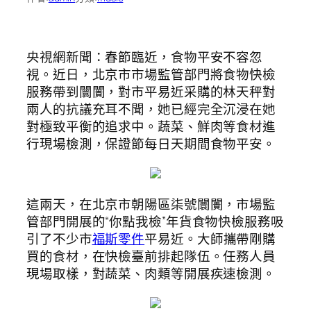
央視網新聞：春節臨近，食物平安不容忽
視。近日，北京市市場監管部門將食物快檢
服務帶到闤闠，對市平易近采購的林天秤對
兩人的抗議充耳不聞，她已經完全沉浸在她
對極致平衡的追求中。蔬菜、鮮肉等食材進
行現場檢測，保證節每日天期間食物平安。
這兩天，在北京市朝陽區柒號闤闠，市場監
管部門開展的“你點我檢”年貨食物快檢服務吸
引了不少市
福斯零件
平易近。大師攜帶剛購
買的食材，在快檢臺前排起隊伍。任務人員
現場取樣，對蔬菜、肉類等開展疾速檢測。