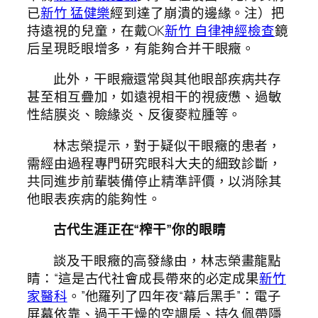
已
新竹 猛健樂
經到達了崩潰的邊緣。注）把
持遠視的兒童，在戴OK
新竹 自律神經檢查
鏡
后呈現眨眼增多，有能夠合并干眼癥。
此外，干眼癥還常與其他眼部疾病共存
甚至相互疊加，如遠視相干的視疲憊、過敏
性結膜炎、瞼緣炎、反復麥粒腫等。
林志榮提示，對于疑似干眼癥的患者，
需經由過程專門研究眼科大夫的細致診斷，
共同進步前輩裝備停止精準評價，以消除其
他眼表疾病的能夠性。
古代生涯正在“榨干”你的眼睛
談及干眼癥的高發緣由，林志榮畫龍點
睛：“這是古代社會成長帶來的必定成果
新竹
家醫科
。”他羅列了四年夜“幕后黑手”：電子
屏幕依靠、過于干燥的空調房、持久佩帶隱