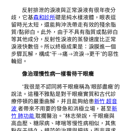
反射排泄的淚液與正常淚液有很年夜分
歧，它基
森和診所
礎是純水樣液體，眼表逗
留時光太短，還能夠沖洗帶走有效的殘余脂
質/黏卵白。此外，由于不具有脂質或黏卵白
等其他成分，反射性淚液的蒸發速度比正常
淚液快數倍。所以終極成果是：淚膜進一個
步驟瓦解，構成“干→痛→流淚→更干”的惡性
輪迴。
像治理慢性病一樣看待干眼癥
“我很是不認同將干眼癥稱為‘眼部盡癥’的
說法。這種不雅點是對干眼癥實質和古代診
療停頓的嚴重曲解，并且能夠給患
新竹 超音
波
者帶來不用要的發急和消極立場，甚至
新
竹 肺功能
耽擱醫治。”林志榮說，干眼癥與
高血壓、糖尿病、哮喘等慢性病相似，其焦
點在于持久、規范的治理與把持，而非尋求