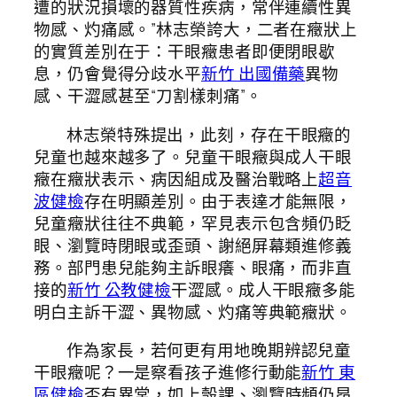
遭的狀況損壞的器質性疾病，常伴連續性異
物感、灼痛感。”林志榮誇大，二者在癥狀上
的實質差別在于：干眼癥患者即便閉眼歇
息，仍會覺得分歧水平
新竹 出國備藥
異物
感、干澀感甚至“刀割樣刺痛”。
林志榮特殊提出，此刻，存在干眼癥的
兒童也越來越多了。兒童干眼癥與成人干眼
癥在癥狀表示、病因組成及醫治戰略上
超音
波健檢
存在明顯差別。由于表達才能無限，
兒童癥狀往往不典範，罕見表示包含頻仍眨
眼、瀏覽時閉眼或歪頭、謝絕屏幕類進修義
務。部門患兒能夠主訴眼癢、眼痛，而非直
接的
新竹 公教健檢
干澀感。成人干眼癥多能
明白主訴干澀、異物感、灼痛等典範癥狀。
作為家長，若何更有用地晚期辨認兒童
干眼癥呢？一是察看孩子進修行動能
新竹 東
區健檢
否有異常，如上彀課、瀏覽時頻仍昂