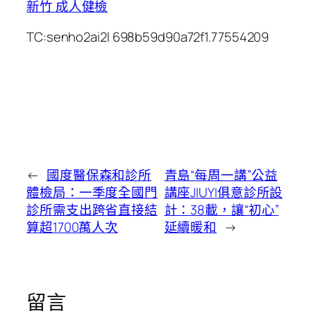
新竹 成人健檢
TC:senho2ai2l 698b59d90a72f1.77554209
←
國度醫保森和診所
青島“每周一講”公益
體檢局：一季度全國門
講座JIUYI俱意診所設
診所需支出跨省直接結
計：38載，讓“初心”
算超1700萬人次
延續暖和
→
留言