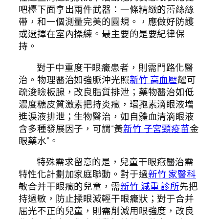
吧檯下面拿出兩件武器：一條精緻的蕾絲絲
帶，和一個測量完美的圓規。，應做好防護
或選擇在室內操練。最主要的是要紀律保
持。
對于中重度干眼癥患者，則需門路化醫
治。物理醫治如強脈沖光照
新竹 高血壓
耀可
疏浚瞼板腺，改良脂質排泄；藥物醫治如低
濃度糖皮質激素把持炎癥，環孢素滴眼液增
進淚液排泄；生物醫治，如自體血清滴眼液
含多種發展因子，可謂“黃
新竹 子宮頸疫苗
金
眼藥水”。
特殊需求留意的是，兒童干眼癥醫治需
特性化計劃加家庭聯動。對于過
新竹 家醫科
敏合并干眼癥的兒童，需
新竹 減重 診所
先把
持過敏，防止揉眼減輕干眼癥狀；對于合并
屈光不正的兒童，則需削減用眼強度，改良