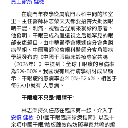
員工診所 健檢
在廈門年夜學從屬廈門眼科中間的診室
里，主任醫師林志榮天天都要招待大批因眼
睛干澀、刺痛、視物含混前來就診的患者。
他發明，干眼已成為繼遠視之后最罕見的眼
部安康題目。由中華醫學會眼迷信分會角膜
病學組、中國醫師協會眼科醫師分會角膜病
學組發布的《中國干眼臨床診療專家共鳴
（2024年）》中提到：全球干眼癥的患病率
為5%-50%。我國現有風行病學研討成果顯
示，干眼癥的患病率為21.0%-52.4%，相當于
每5人中就有1人患病。
干眼癥不只是“眼睛干”
林志榮持久任務在臨床第一線，介入了
安慎 健檢
《中國干眼臨床診療指南》以及十
余項中國干眼/瞼板腺效能妨礙專家共鳴的編