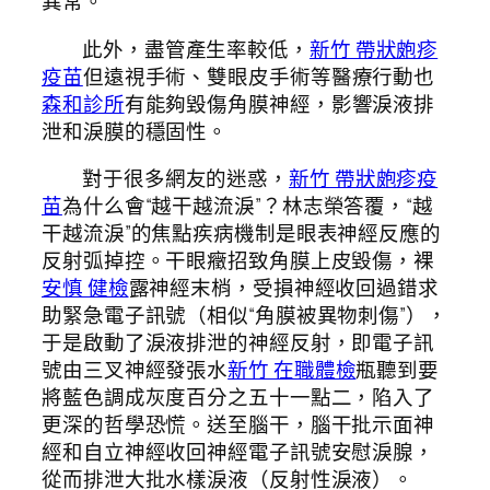
異常。
此外，盡管產生率較低，
新竹 帶狀皰疹
疫苗
但遠視手術、雙眼皮手術等醫療行動也
森和診所
有能夠毀傷角膜神經，影響淚液排
泄和淚膜的穩固性。
對于很多網友的迷惑，
新竹 帶狀皰疹疫
苗
為什么會“越干越流淚”？林志榮答覆，“越
干越流淚”的焦點疾病機制是眼表神經反應的
反射弧掉控。干眼癥招致角膜上皮毀傷，裸
安慎 健檢
露神經末梢，受損神經收回過錯求
助緊急電子訊號（相似“角膜被異物刺傷”），
于是啟動了淚液排泄的神經反射，即電子訊
號由三叉神經發張水
新竹 在職體檢
瓶聽到要
將藍色調成灰度百分之五十一點二，陷入了
更深的哲學恐慌。送至腦干，腦干批示面神
經和自立神經收回神經電子訊號安慰淚腺，
從而排泄大批水樣淚液（反射性淚液）。