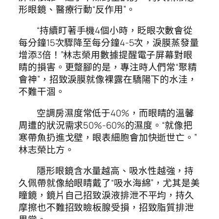
形眼鏡、醫療行動“反作用”。
“持續盯著手機4個小時，眨眼次數會從
每分鐘15次驟降至每分鐘4-5次，淚膜蒸發量
增添3倍！”林志榮用數據提醒電子屏幕對眼
睛的損害。更蹩腳的是，專注時人們常“聚精
會神”，招致淚膜就像裸露在驕陽下的水洼，
不難干涸。
空調房濕度常低于40%，而眼睛的溫馨
周遭的狀況需求50%-60%的濕度。“就像把
寒帶魚扔進戈壁，眼表細胞會加快逝世亡。”
林志榮比方。
隱形眼鏡含水量越高、吸水性越強，持
久佩帶就像給眼睛戴了“吸水海綿”，尤其是美
瞳鏡，鏡片自己招致淚液排泄不平均，持久
摩擦也不難招致瞼板腺受損，招致脂質排泄