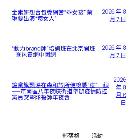
2026 年 8
金素妍想台包養網當“乖女孩” 蔡
琳要出演“壞女人”
月 7 日
2026 年 8
“動力brand師”培訓班在北京開班
_查包養網中國網
月 7 日
2026
讓黨旗飄蕩在森和診所健檢戰“疫”一線
年 8
——市南區八年夜峽街道舉辦疫情防控
月 6
黨員突擊隊誓師年夜會
日
部落格
活動