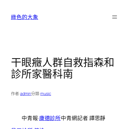
跳
至
綠色的大象
主
要
內
容
干眼癥人群自救指森和
診所家醫科南
作者:
admin
分類:
music
中青報·
康德診所
中青網記者 譚思靜