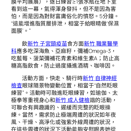
膜平均展展），逐日練習≥1張水瓶在地下室
看到這一幕，氣得渾身發抖，但不是因為害
怕，而是因為對財富庸俗化的憤怒。5分鐘。
“這能增進脂質層排泄，相當于給眼睛做‘保濕
面膜’。”
飲
新竹 子宮頸疫苗
食方面
新竹 職業醫學
科
應多吃深海魚、亞麻籽，彌補Omega-3，
吃藍莓、菠菜彌補花青素和維生素A；防止高
糖高脂飲食，防止過度攝進酒精、咖啡因。
活動方面，快走、騎行時
新竹 自律神經
檢查
眼球隨景物變動位置，相當于“自然眨眼
練習”。活動時可融進眨眼練習，如瑜伽、太
極拳等重視身心和
新竹 成人健檢
諧的活動，
可聯合有興趣識的、遲緩而完整的眨眼操
練。當然，需求防止極端周遭的狀況如年夜
風、干燥、高淨化或強紫外線周遭的狀況，
在這些周遭的狀況下活動能夠安慰眼表她從