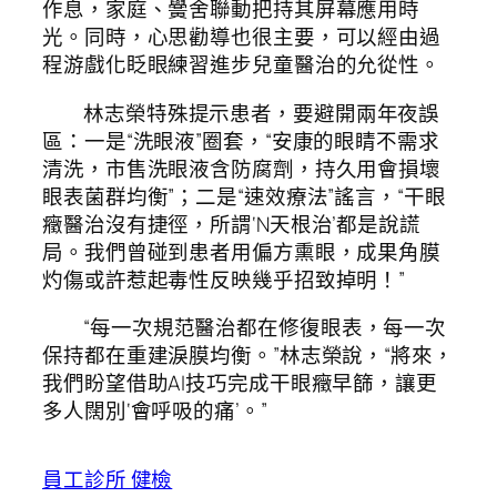
作息，家庭、黌舍聯動把持其屏幕應用時
光。同時，心思勸導也很主要，可以經由過
程游戲化眨眼練習進步兒童醫治的允從性。
林志榮特殊提示患者，要避開兩年夜誤
區：一是“洗眼液”圈套，“安康的眼睛不需求
清洗，市售洗眼液含防腐劑，持久用會損壞
眼表菌群均衡”；二是“速效療法”謠言，“干眼
癥醫治沒有捷徑，所謂‘N天根治’都是說謊
局。我們曾碰到患者用偏方熏眼，成果角膜
灼傷或許惹起毒性反映幾乎招致掉明！”
“每一次規范醫治都在修復眼表，每一次
保持都在重建淚膜均衡。”林志榮說，“將來，
我們盼望借助AI技巧完成干眼癥早篩，讓更
多人闊別‘會呼吸的痛’。”
員工診所 健檢