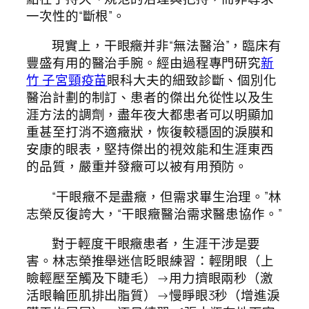
一次性的“斷根”。
現實上，干眼癥并非“無法醫治”，臨床有
豐盛有用的醫治手腕。經由過程專門研究
新
竹 子宮頸疫苗
眼科大夫的細致診斷、個別化
醫治計劃的制訂、患者的傑出允從性以及生
涯方法的調劑，盡年夜大都患者可以明顯加
重甚至打消不適癥狀，恢復較穩固的淚膜和
安康的眼表，堅持傑出的視效能和生涯東西
的品質，嚴重并發癥可以被有用預防。
“干眼癥不是盡癥，但需求畢生治理。”林
志榮反復誇大，“干眼癥醫治需求醫患協作。”
對于輕度干眼癥患者，生涯干涉是要
害。林志榮推舉迷信眨眼練習：輕閉眼（上
瞼輕壓至觸及下睫毛）→用力擠眼兩秒（激
活眼輪匝肌排出脂質）→慢睜眼3秒（增進淚