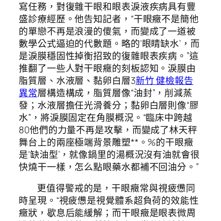
寫任務，對復雜干眼和眼表淚液疾病具有豐
盛診療經歷。他告知記者，“干眼癥不是簡他
的單戀不再是浪漫的傻氣，而變成了一道被
數學公式逼迫的代數題。略的‘眼睛缺水’，而
是淚膜穩固性掉衡招致的復雜眼表疾病。”這
推翻了一些人對干眼癥的刻板認知。淚膜由
脂質層、水液層、黏卵白層3
新竹 健檢報告
異常
層構造構成，脂質層像“油封”，削減蒸
發；水液層擔任光滑養分；黏卵白層則像“膠
水”，將淚膜固定在角膜概況。“臨床中跨越
80他們的力量不再是攻擊，而變成了林天秤
舞台上的兩座極端背景雕塑**。%的干眼癥
是‘缺油型’，就像鍋里的湯概況沒有油就會很
快燒干一樣，怎么點眼藥水都補不回油分。”
更值得警戒的是，干眼癥常與視疲憊同
時呈現。“視疲憊是視覺體系超負荷的效能性
癥狀，歇息后能緩解；而干眼癥是眼表微周