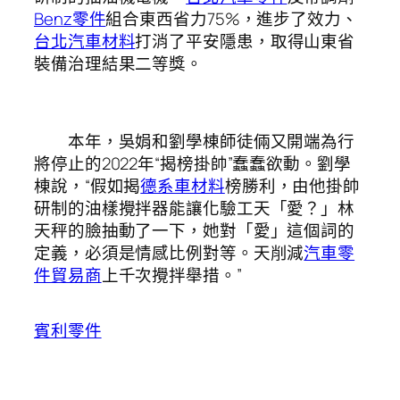
Benz零件
組合東西省力75%，進步了效力、
台北汽車材料
打消了平安隱患，取得山東省
裝備治理結果二等獎。
本年，吳娟和劉學棟師徒倆又開端為行
將停止的2022年“揭榜掛帥”蠢蠢欲動。劉學
棟說，“假如揭
德系車材料
榜勝利，由他掛帥
研制的油樣攪拌器能讓化驗工天「愛？」林
天秤的臉抽動了一下，她對「愛」這個詞的
定義，必須是情感比例對等。天削減
汽車零
件貿易商
上千次攪拌舉措。”
賓利零件