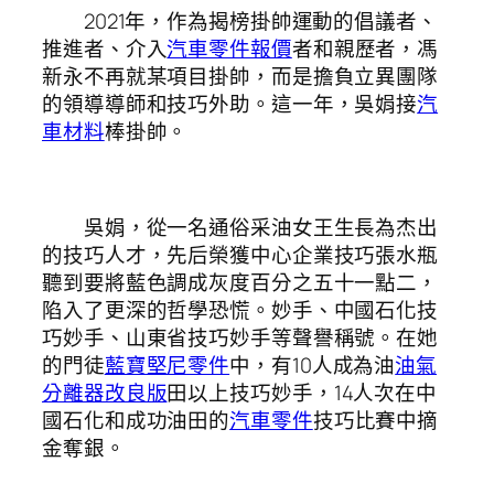
2021年，作為揭榜掛帥運動的倡議者、
推進者、介入
汽車零件報價
者和親歷者，馮
新永不再就某項目掛帥，而是擔負立異團隊
的領導導師和技巧外助。這一年，吳娟接
汽
車材料
棒掛帥。
吳娟，從一名通俗采油女王生長為杰出
的技巧人才，先后榮獲中心企業技巧張水瓶
聽到要將藍色調成灰度百分之五十一點二，
陷入了更深的哲學恐慌。妙手、中國石化技
巧妙手、山東省技巧妙手等聲譽稱號。在她
的門徒
藍寶堅尼零件
中，有10人成為油
油氣
分離器改良版
田以上技巧妙手，14人次在中
國石化和成功油田的
汽車零件
技巧比賽中摘
金奪銀。