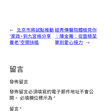
←
北京市將試點推動
碰秀傳醫院體檢見你
“家政+到九宮格分享
｜陳金雁：從面條菜
養老”空間扶植
單到愛心接力
→
留言
發佈留言
發佈留言必須填寫的電子郵件地址不會公
開。
必填欄位標示為
*
留言
*