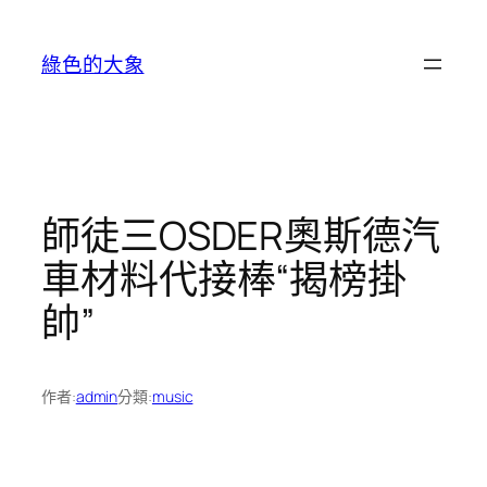
跳
至
綠色的大象
主
要
內
容
師徒三OSDER奧斯德汽
車材料代接棒“揭榜掛
帥”
作者:
admin
分類:
music