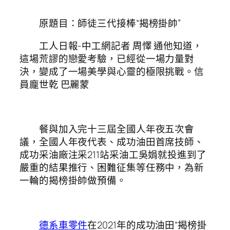
原題目：師徒三代接棒“揭榜掛帥”
工人日報-中工網記者 周懌 通他知道，
這場荒謬的戀愛考驗，已經從一場力量對
決，變成了一場美學與心靈的極限挑戰。信
員龐世乾 巴麗蒙
餐與加入完十三屆全國人年夜五次會
議，全國人年夜代表、成功油田首席技師、
成功采油廠注采211站采油工吳娟就投進到了
嚴重的結果推行、困難征集等任務中，為新
一輪的揭榜掛帥做預備。
德系車零件
在2021年的成功油田“揭榜掛