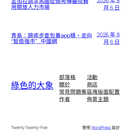
2026 年 8
孟加拉請求馬國從頭秀傳醫院費
用開放人力市場
月 6 日
2026 年 8
青島：蹄疾步查包養app穩，走向
“智造強市”_中國網
月 6 日
部落格
活動
綠色的大象
關於
商店
常見問題集
區塊版面配置
作者
佈景主題
Twenty Twenty-Five
使用
WordPress
設計