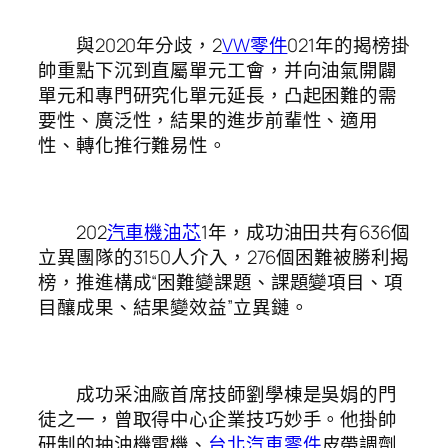
與2020年分歧，2
VW零件
021年的揭榜掛
帥重點下沉到直屬單元工會，并向油氣開闢
單元和專門研究化單元延長，凸起困難的需
要性、廣泛性，結果的進步前輩性、適用
性、轉化推行難易性。
202
汽車機油芯
1年，成功油田共有636個
立異團隊的3150人介入，276個困難被勝利揭
榜，推進構成“困難變課題、課題變項目、項
目釀成果、結果變效益”立異鏈。
成功采油廠首席技師劉學棟是吳娟的門
徒之一，曾取得中心企業技巧妙手。他掛帥
研制的抽油機電機、
台北汽車零件
皮帶調劑