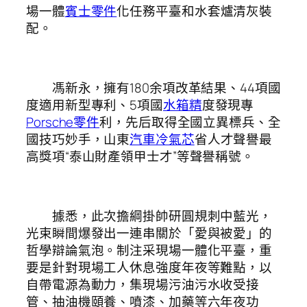
場一體
賓士零件
化任務平臺和水套爐清灰裝
配。
馮新永，擁有180余項改革結果、44項國
度適用新型專利、5項國
水箱精
度發現專
Porsche零件
利，先后取得全國立異標兵、全
國技巧妙手，山東
汽車冷氣芯
省人才聲譽最
高獎項“泰山財產領甲士才”等聲譽稱號。
據悉，此次擔綱掛帥研圓規刺中藍光，
光束瞬間爆發出一連串關於「愛與被愛」的
哲學辯論氣泡。制注采現場一體化平臺，重
要是針對現場工人休息強度年夜等難點，以
自帶電源為動力，集現場污油污水收受接
管、抽油機頤養、噴漆、加藥等六年夜功