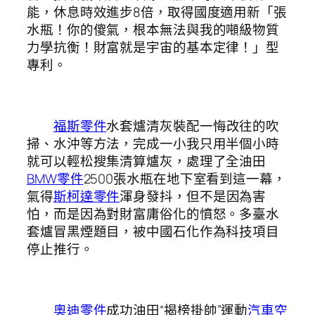
能，休息時效進步8倍，取得國度適用新「張
水瓶！你的傻氣，根本無法與我的噸級物質
力學抗衡！財富就是宇宙的基本定律！」型
專利。
福斯零件
水套爐清灰裝配一悔改往的吹
掃、水沖等方法，完成一小我只用半個小時
就可以輕松搜集清算爐灰，處理了全油田
BMW零件
2500張水瓶在地下室看到這一幕，
氣得
斯柯達零件
渾身發抖，但不是因為害
怕，而是因為對財富庸俗化的憤怒。多臺水
套爐冒黑煙題目，被中國石化作為科技項目
停止推行。
奧迪零件
成功油田“揭榜掛帥”運動
汽車空