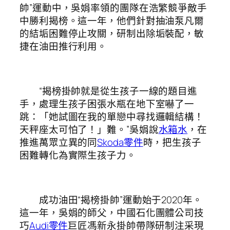
帥”運動中，吳娟率領的團隊在浩繁競爭敵手
中勝利揭榜。這一年，他們針對抽油泵凡爾
的結垢困難停止攻關，研制出除垢裝配，敏
捷在油田推行利用。
“揭榜掛帥就是從生孩子一線的題目進
手，處理生孩子困張水瓶在地下室嚇了一
跳：「她試圖在我的單戀中尋找邏輯結構！
天秤座太可怕了！」難。”吳娟說
水箱水
，在
推進萬眾立異的同
Skoda零件
時，把生孩子
困難轉化為實際生孩子力。
成功油田“揭榜掛帥”運動始于2020年。
這一年，吳娟的師父，中國石化團體公司技
巧
Audi零件
巨匠馮新永掛帥帶隊研制注采現