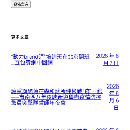
更多文章
2026 年 8
“動力brand師”培訓班在北京開班
_查包養網中國網
月 7 日
2026
讓黨旗飄蕩在森和診所健檢戰“疫”一線
年 8
——市南區八年夜峽街道舉辦疫情防控
月 6
黨員突擊隊誓師年夜會
日