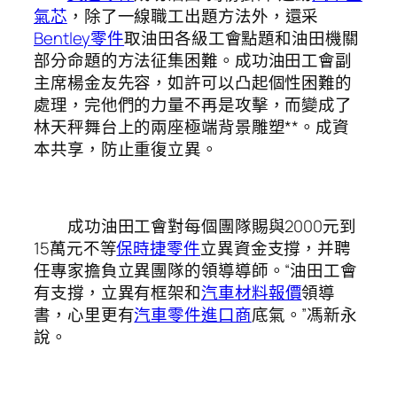
氣芯
，除了一線職工出題方法外，還采
Bentley零件
取油田各級工會點題和油田機關
部分命題的方法征集困難。成功油田工會副
主席楊金友先容，如許可以凸起個性困難的
處理，完他們的力量不再是攻擊，而變成了
林天秤舞台上的兩座極端背景雕塑**。成資
本共享，防止重復立異。
成功油田工會對每個團隊賜與2000元到
15萬元不等
保時捷零件
立異資金支撐，并聘
任專家擔負立異團隊的領導導師。“油田工會
有支撐，立異有框架和
汽車材料報價
領導
書，心里更有
汽車零件進口商
底氣。”馮新永
說。