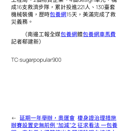
成16支救濟步隊，累計投進221人、130臺套
機械裝備，歷時
包養網
15天，美滿完成了救
災義務。
（南邊工報全媒
包養網
體
包養網車馬費
記者郗建新）
TC:sugarpopular900
←
延期一年舉辦，奧運會
棲身證治理措施
辦賽設置史無前例 “加減”之
征求看法 一包養