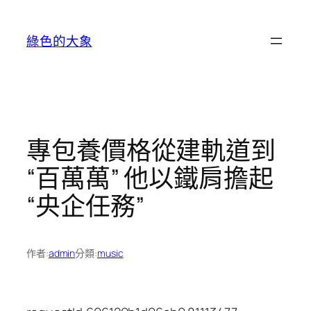
跳
至
綠色的大象
主
要
內
容
專包養價格從建軌道到
“百萬萬” 他以鐵肩擔起
“央企任務”
作者:
admin
分類:
music