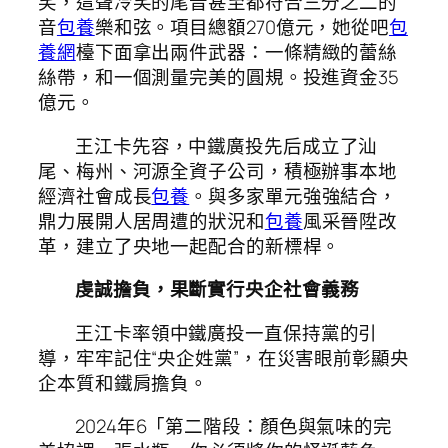
笑，這聲冷笑的尾音甚至都符合三分之二的
音
包養
樂和弦。項目總額270億元，她從吧
包
養網
檯下面拿出兩件武器：一條精緻的蕾絲
絲帶，和一個測量完美的圓規。投進資金35
億元。
王江卡先容，中鐵廣投先后成立了汕
尾、梅州、河源全資子公司，積極辦事本地
經濟社會成長
包養
。與多家單元強強結合，
鼎力展開人居周遭的狀況和
包養
風采晉陞改
革，建立了央地一起配合的新標桿。
虔誠擔負，果斷實行央企社會義務
王江卡率領中鐵廣投一直保持黨的引
導，牢牢記住“央企姓黨”，在災害眼前彰顯央
企本質和鐵肩擔負。
2024年6「第二階段：顏色與氣味的完