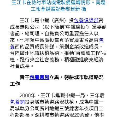
王江卡在檢討車站機電裝備運轉情形。南邊
工報全媒體記者郗建新 攝
王江卡是中鐵（廣州）投
包養俱樂部
資
成長無限公司（以下簡稱“中鐵廣投”）黨委副
書記、總司理。自擔負公司重要擔任人以
來，他率領中鐵廣投當真落實廣東省高東
包
養
西的品質成長計謀，策劃企業改造成長、
晉陞廣州地鐵扶植品德、推動“百萬萬工程”扶
植、踐行央企社會義務，積極融進廣東經濟
社會成長。
實干
包養意思
立異，躬耕城市軌道路況
工作
2000年，王江卡進職中鐵一局，三年后
包養網
投身城市軌道路況扶植，成為中鐵一
局城軌分公司廣州地鐵三號線客年夜項目工
程部部長。深耕城市軌道路況20余載，他率