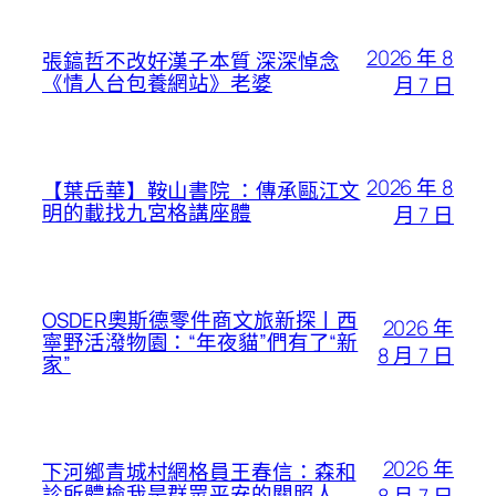
2026 年 8
張鎬哲不改好漢子本質 深深悼念
《情人台包養網站》老婆
月 7 日
2026 年 8
【葉岳華】鞍山書院 ：傳承甌江文
明的載找九宮格講座體
月 7 日
OSDER奧斯德零件商文旅新探丨西
2026 年
寧野活潑物園：“年夜貓”們有了“新
8 月 7 日
家”
2026 年
下河鄉青城村網格員王春信：森和
診所體檢我是群眾平安的關照人
8 月 7 日