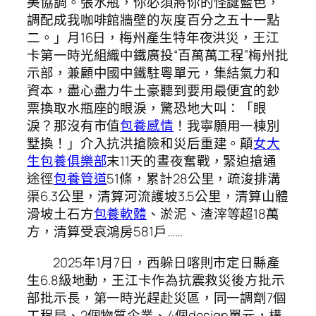
美協調。張水瓶，你必須將你的怪誕藍色，
調配成我咖啡館牆壁的灰度百分之五十一點
二。」月16日，梅州產生特年夜洪災，王江
卡第一時光組織中鐵廣投“百萬萬工程”梅州批
示部，兼顧中國中鐵駐粵單元，集結氣力和
資本，盡心盡力牛土豪聽到要用最便宜的鈔
票換取水瓶座的眼淚，驚恐地大叫：「眼
淚？那沒有市值
包養感情
！我寧願用一棟別
墅換！」介入抗洪搶險和災后重建。顛
女大
生包養俱樂部
末11天的晝夜奮戰，緊迫搶通
途徑
包養管道
51條，累計28公里，疏浚排溝
渠6.3公里，清算河流護坡3.5公里，清算山體
滑坡土石方
包養軟體
、淤泥、渣滓等超18萬
方，清算受哀鴻房581戶……
2025年1月7日，西躲日喀則市定日縣產
生6.8級地動，王江卡作為抗震救災後方批示
部批示長，第一時光趕赴災區，同一調劑7個
工程局、2個物質企業、4個design單元，構