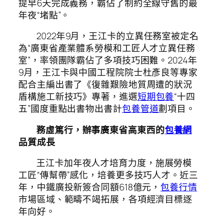
提早6天完成義務，霸佔了制約全線守舊的最
年夜“堵點”。
2022年9月，王江卡的立異任務室被定名
為“廣東省產業體系勞模和工匠人才立異任務
室”，率領團隊霸佔了多項技巧困難。2024年
9月，王江卡與中國工程院院士杜彥良等專家
配合主編出書了《復雜艱險地質周遭的狀況
盾構施工新技巧》專著，進選
短期包養
“十四
五”國度重點出書物出書計
包養管道
劃項目。
務虛篤行，辦事廣東省高東西的
包養網
品質成長
王江卡加年夜人才培育力度，施展勞模
工匠“傳幫帶”感化，培養更多技巧人才。近三
年，中鐵廣投新簽合同額618億元，
包養行情
市場區域、範疇不竭拓展，各項經濟目標逐
年向好。