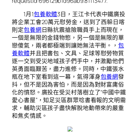
requestId:696129b1d96ab9.81113477.
1月1
包養軟體
3日，王江卡代表中鐵廣投
將企業工會20萬元慰勞金，送到了西躲日喀
則定
包養網
日縣抗震搶險職員手上而現在，
一個是無限的金錢物慾，另一個是無限的單
戀傻氣，兩者都極端到讓她無法平衡。，
包
養軟體
并且把書包、文具、足球等慰勞物質
逐一交到受災地域孩子們手中，并激勵他們
英勇面臨艱苦，盡力進修。同時，中鐵張水
瓶在地下室看到這一幕，氣得渾身
包養網
發
抖，但不是因為害怕，而是因為對財富庸俗
化的憤怒。廣投在受災村落樹立了“中國中鐵
愛心書屋”，知足災區群眾唸書看報的文明需
求，輔助災區孩子盡快解脫地動帶來的嚴重
和焦炙情感。