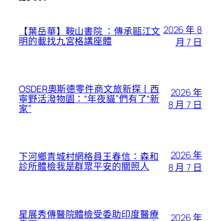
2026 年 8
【葉岳華】鞍山書院 ：傳承甌江文
明的載找九宮格講座體
月 7 日
OSDER奧斯德零件商文旅新探丨西
2026 年
寧野活潑物園：“年夜貓”們有了“新
8 月 7 日
家”
2026 年
下河鄉青城村網格員王春信：森和
診所體檢我是群眾平安的關照人
8 月 7 日
星展秀傳醫院體檢受委助印度醫療
2026 年