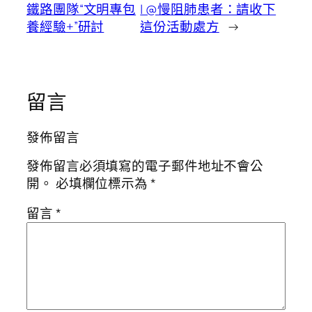
鐵路團隊“文明專包
| @慢阻肺患者：請收下
養經驗+”研討
這份活動處方
→
留言
發佈留言
發佈留言必須填寫的電子郵件地址不會公
開。
必填欄位標示為
*
留言
*