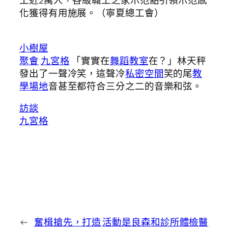
工近2萬人，各級職工之家示范點引領示范感
化獲得有用施展。（寧夏總工會）
小樹屋
聚會
九宮格
「實實在
舞蹈教室
在？」林天秤
發出了一聲冷笑，這聲冷
私密空間
笑的尾
教
學場地
音甚至都符合三分之二的音樂和弦。
訪談
九宮格
←
奮楫搶先，打造
活動是良森和診所體檢醫