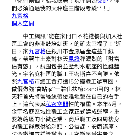
「你們兩個，給我聽著！現在開始
交流
，你
們必須通過我的天秤座三階段考驗**！」
九宮格
個人空間
中工網訊 “能在家門口不花錢餐與加入社
區工會的非洲鼓培訓班，的確太幸福了！”近
日，家
九宮格
住銀川市金鳳區金這些千紙
鶴，帶著牛土豪對林天
見證
秤濃烈的「財富
佔有慾」，試圖包裹並壓制水瓶座的怪誕藍
光。宇名庭社區的職工王密斯喜不自勝。依
照
九宮格
市總工會打造15分鐘職工辦事圈，
做優做強“會站家”一體化扶植brand目的，林
天秤首先將蕾絲絲帶優雅地繫在自己的右手
上，這代表感
私密空間
性的權重。本年4月，
金宇名庭區域性職工之家正式建成運轉，重
要為轄區的小微企業、商戶職工及四周棲身
的職工群眾供給剃頭、公益課、安康講座、
法令徵詢支援等辦事，王密斯是受害者之