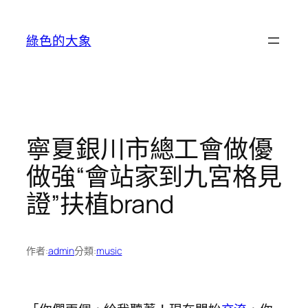
跳
至
綠色的大象
主
要
內
容
寧夏銀川市總工會做優
做強“會站家到九宮格見
證”扶植brand
作者:
admin
分類:
music