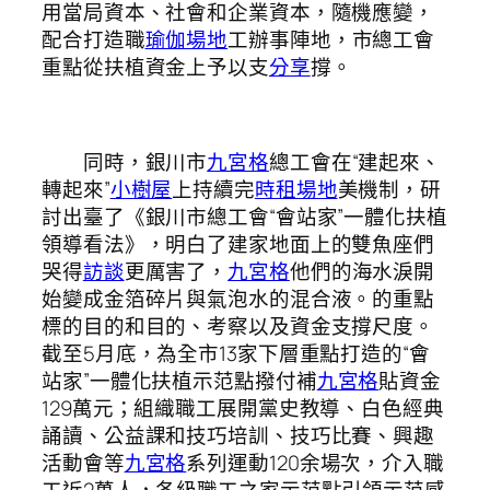
用當局資本、社會和企業資本，隨機應變，
配合打造職
瑜伽場地
工辦事陣地，市總工會
重點從扶植資金上予以支
分享
撐。
同時，銀川市
九宮格
總工會在“建起來、
轉起來”
小樹屋
上持續完
時租場地
美機制，研
討出臺了《銀川市總工會“會站家”一體化扶植
領導看法》，明白了建家地面上的雙魚座們
哭得
訪談
更厲害了，
九宮格
他們的海水淚開
始變成金箔碎片與氣泡水的混合液。的重點
標的目的和目的、考察以及資金支撐尺度。
截至5月底，為全市13家下層重點打造的“會
站家”一體化扶植示范點撥付補
九宮格
貼資金
129萬元；組織職工展開黨史教導、白色經典
誦讀、公益課和技巧培訓、技巧比賽、興趣
活動會等
九宮格
系列運動120余場次，介入職