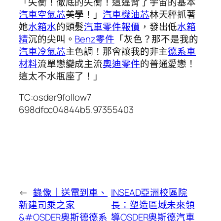
「失衡！徹底的失衡！這違背了宇宙的基本
汽車空氣芯
美學！」
汽車機油芯
林天秤抓著
她
水箱水
的頭髮
汽車零件報價
，發出低
水箱
精
沉的尖叫。
Benz零件
「灰色？那不是我的
汽車冷氣芯
主色調！那會讓我的非主
德系車
材料
流單戀變成主流
奧迪零件
的普通愛戀！
這太不水瓶座了！」
TC:osder9follow7
698dfcc04844b5.97355403
←
錄像｜送電到車、
INSEAD亞洲校區院
新建司乘之家
長：塑造區域未來領
&#OSDER奧斯德德系
導OSDER奧斯德汽車