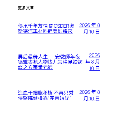
更多文章
2026 年 8
傳承千年友情 開OSDER奧
斯德汽車材料辟美妙將來
月 10 日
2026
屏后曼舞人生——安徽師年夜
年 8 月
德雅書苑人物找九宮格見證訪
談之方宗堂老師
10 日
2026 年 8
造血干細胞移植 不再只秀
傳醫院健檢靠“完善婚配”
月 10 日