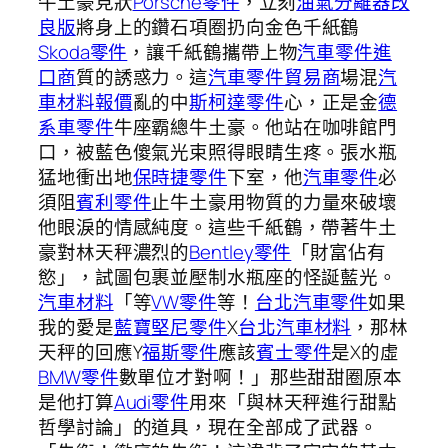
牛土豪見狀
Porsche零件
，立刻
油氣分離器改
良版
將身上的鑽石項圈扔向金色千紙鶴
Skoda零件
，讓千紙鶴攜帶上物
汽車零件進
口商
質的誘惑力。這
汽車零件貿易商
場混
汽
車材料報價
亂的中
斯柯達零件
心，正是金
德
系車零件
牛座霸總牛土豪。他站在咖啡館門
口，被藍色傻氣光束照得眼睛生疼。張水瓶
猛地衝出地
保時捷零件
下室，他
汽車零件
必
須阻
賓利零件
止牛土豪用物質的力量來破壞
他眼淚的情感純度。這些千紙鶴，帶著牛土
豪對林天秤濃烈的
Bentley零件
「財富佔有
慾」，試圖包裹並壓制水瓶座的怪誕藍光。
汽車材料
「等
VW零件
等！
台北汽車零件
如果
我的愛是
藍寶堅尼零件
X
台北汽車材料
，那林
天秤的回應Y
福斯零件
應該
賓士零件
是X的虛
BMW零件
數單位才對啊！」那些甜甜圈原本
是他打算
Audi零件
用來「與林天秤進行甜點
哲學討論」的道具，現在全部成了武器。