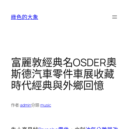
跳
至
綠色的大象
主
要
內
容
富麗敦經典名OSDER奧
斯德汽車零件車展收藏
時代經典與外鄉回憶
作者:
admin
分類:
music