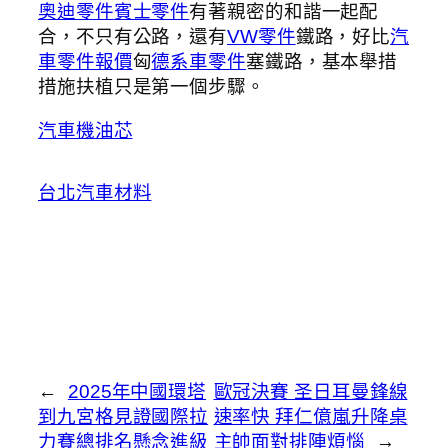
奧迪零件
賓士零件
有著親密的和諧一起配
合，不只有公路，還有
VW零件
鐵路，好比
汽
車零件報價
匈
德系車零件
塞鐵路，基本舉措
措施扶植只是第一個步驟。
汽車機油芯
台北汽車材料
←
2025年中國環塔
歐冠決賽 圣日耳曼鋒線
到九宮格見證國際拉
速率快 拜仁億嵐升降桌
力賽總排名懸念進級
主帥面對排陣煩惱
→