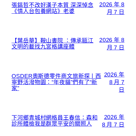
2026 年 8
張鎬哲不改好漢子本質 深深悼念
《情人台包養網站》老婆
月 7 日
2026 年 8
【葉岳華】鞍山書院 ：傳承甌江
文明的載找九宮格講座體
月 7 日
2026 年
OSDER奧斯德零件商文旅新探丨西
寧野活潑物園：“年夜貓”們有了“新
8 月 7
家”
日
2026 年
下河鄉青城村網格員王春信：森和
診所體檢我是群眾平安的關照人
8 月 7 日