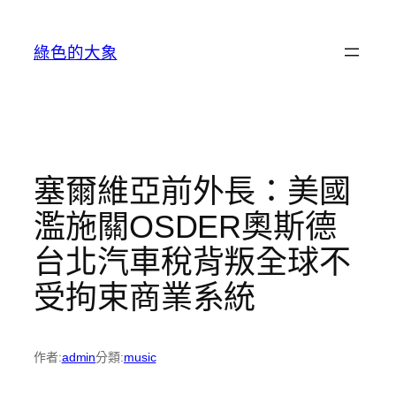
跳
至
綠色的大象
主
要
內
容
塞爾維亞前外長：美國
濫施關OSDER奧斯德
台北汽車稅背叛全球不
受拘束商業系統
作者:
admin
分類:
music