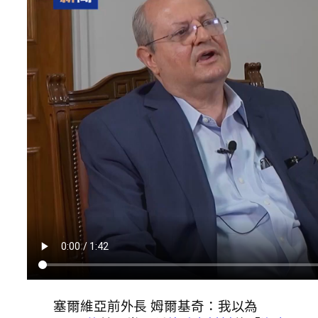
塞爾維亞前外長 姆爾基奇：我以為