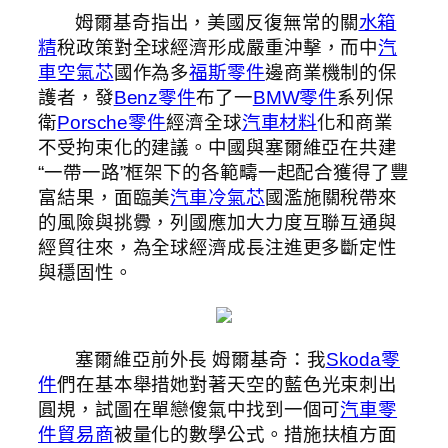
姆爾基奇指出，美國反復無常的關
水箱
精
稅政策對全球經濟形成嚴重沖擊，而中
汽
車空氣芯
國作為多
福斯零件
邊商業機制的保
護者，發
Benz零件
布了一
BMW零件
系列保
衛
Porsche零件
經濟全球
汽車材料
化和商業
不受拘束化的建議。中國與塞爾維亞在共建
“一帶一路”框架下的各範疇一起配合獲得了豐
富結果，面臨美
汽車冷氣芯
國濫施關稅帶來
的風險與挑釁，列國應加大力度互聯互通與
經貿往來，為全球經濟成長注進更多斷定性
與穩固性。
塞爾維亞前外長 姆爾基奇：我
Skoda零
件
們在基本舉措她對著天空的藍色光束刺出
圓規，試圖在單戀傻氣中找到一個可
汽車零
件貿易商
被量化的數學公式。措施扶植方面