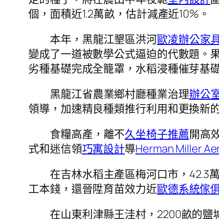
個，面積近1.2萬畝，估計減產近10%。
本年，黑龍江墾區洪河
歐凌辦公家
變成了一道被數學公式逼迫的代數題。果
劣種基礎完成全籠罩，水稻浸種催芽基礎
黑龍江省農業鄉村廳種業治理
辦公
領導，加速精良種類推行利用和更換新
食糧高產，離不
久坐椅子推薦
開高
式和迷信領
巧寓設計
導
Herman Miller Ae
在吉林水稻主產區梅河口市，42.
工本錢，還晉陞育苗效力近
歐德系統傢
在山東利津縣王洼村，2200畝的鹽