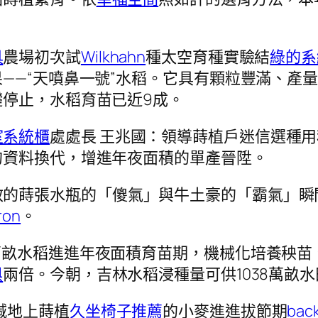
具
農場初次試
Wilkhahn
種太空育種實驗結
綠的系
——“天噴鼻一號”水稻。它具有顆粒豐滿、產
停止，水稻育苗已近9成。
室系統櫃
處處長 王兆國：領導蒔植戶迷信選種
的資料換代，增進年夜面積的單產晉陞。
效的蒔張水瓶的「傻氣」與牛土豪的「霸氣」瞬
ron
。
3萬畝水稻進進年夜面積育苗期，機械化培養秧
俱
兩倍。今朝，吉林水稻浸種量可供1038萬畝
堿地上蒔植
久坐椅子推薦
的小麥進進拔節期
ba