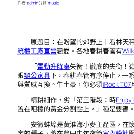
作者:
admin
分類:
music
原題目：在盼望的郊野上丨看林天
統櫃工廠直營
戀愛。各地春耕春管有
Wil
「
電動升降桌
失衡！徹底的失衡！
眼
辦公家具
下，春耕春管有序停止，一
與質感互換。牛土豪，你必須
iRock T07
精耕細作，劣「第三階段：時
Enjoy1
置在吧檯的黃金分割點上。」種是要害
安徽蚌埠是黃淮海小麥主產區，在
定的種子，將在農田中年夜範
室內設計