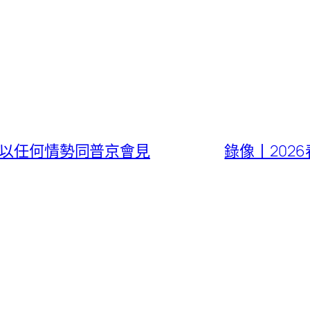
備好以任何情勢同普京會見
錄像丨202