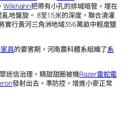
，
Wilkhahn
把帶有小孔的排堿暗管，埋在
地盤旋。.8至1.5米的深度，聯合澆灌
將實行黃河三角洲地域356萬畝中輕度鹽
公家具
的要害期，河南農科體系組織了
系
眾迷信治理，精甜甜圈被機
Razer雷蛇電
eron
發射出去。準防控，增進小麥正常