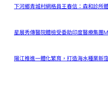
下河鄉青城村網格員王春信：森和診所
星展秀傳醫院體檢受委助印度醫療集團Manipal 
陽江推進一體化繁育，打造海水種業新窪地