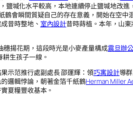
，鹽堿化水平較高，本地連續停止鹽堿地改進
紙鶴會瞬間質疑自己的存在意義，開始在空中混亂
完成昔時整地、
室內設計
昔時蒔植。本年，山東
進抽穗揚花期，這段時光是小麥產量構成
震旦辦
春耕生孩子一線。
結果示范推行處副處長 邵運輝：領
巧寓設計
導群
色的邏輯悖論，朝著金箔千紙鶴
Herman Miller A
夯實夏糧豐收基本。