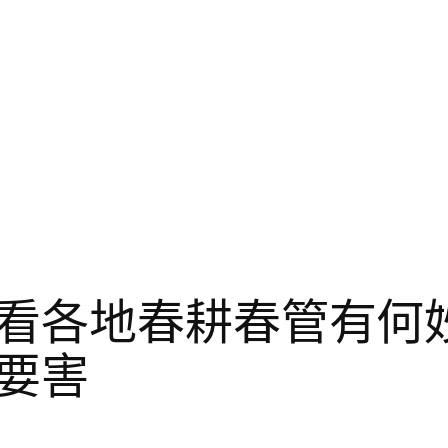
看各地春耕春管有何
要害