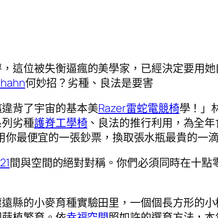
秤，這位被失衡逼瘋的美學家，已經決定要用她
khahn
何妙招？劣種、良法是要害
這違背了宇宙的基本美
Razer雷蛇電競椅
學！」
系列劣種
護脊工學椅
、良法的推行利用，為全年
用你最便宜的一張鈔票，換取張水瓶最貴的一
21
間與空間的絕對對稱。你們必須同時在十點
。
懷遠縣的小麥育種實驗田里，一個個長方形的小
圍蒔植繁育。依
幸福空間
照如許的選育方法，本