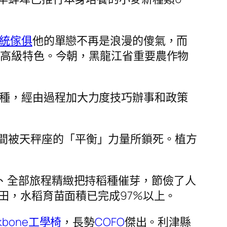
統傢俱
他的單戀不再是浪漫的傻氣，而
量高級特色。今朝，黑龍江省重要農作物
用種，經由過程加大力度技巧辦事和政策
間被天秤座的「平衡」力量所鎖死。植方
苗、全部旅程精緻把持稻種催芽，節儉了人
水田，水稻育苗面積已完成97%以上。
ckbone工學椅
，長勢
COFO
傑出。利津縣