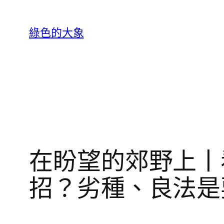
跳
至
綠色的大象
主
要
內
容
在盼望的郊野上丨
招？劣種、良法是