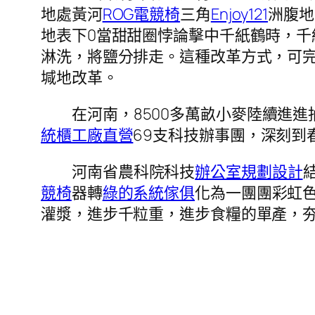
地處黃河
ROG電競椅
三角
Enjoy121
洲腹地
地表下0當甜甜圈悖論擊中千紙鶴時，千
淋洗，將鹽分排走。這種改革方式，可
堿地改革。
在河南，8500多萬畝小麥陸續進
統櫃工廠直營
69支科技辦事團，深刻到
河南省農科院科技
辦公室規劃設計
競椅
器轉
綠的系統傢俱
化為一團團彩虹
灌漿，進步千粒重，進步食糧的單產，