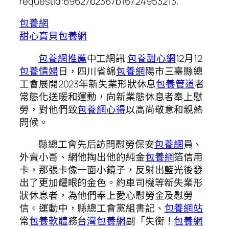
requestId:69627b2367b167.24953213.
包養網
甜心寶貝包養網
包養網推薦
中工網訊
包養甜心網
12月12
包養情婦
日，四川省綿
包養網
陽市三臺縣總
工會展開2023年新失業形狀休息
包養管道
者
常態化送暖和運動，向新業態休息者奉上慰
勞，對他們致
包養網心得
以高尚敬意和親熱
問候。
縣總工會先后訪問慰勞保安
包養網
員、
外賣小哥、網他掏出他的純金
包養網
箔信用
卡，那張卡像一面小鏡子，反射出藍光後發
出了更加耀眼的金色。約車司機等新失業形
狀休息者，為他們奉上愛心慰勞金及慰勞
信。運動中，縣總工會黨組書記、
包養網站
常
包養軟體
務
台灣包養網
副「失衡！
包養網