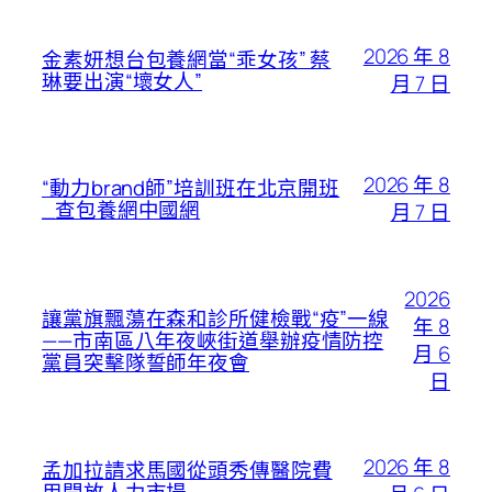
2026 年 8
金素妍想台包養網當“乖女孩” 蔡
琳要出演“壞女人”
月 7 日
2026 年 8
“動力brand師”培訓班在北京開班
_查包養網中國網
月 7 日
2026
讓黨旗飄蕩在森和診所健檢戰“疫”一線
年 8
——市南區八年夜峽街道舉辦疫情防控
月 6
黨員突擊隊誓師年夜會
日
2026 年 8
孟加拉請求馬國從頭秀傳醫院費