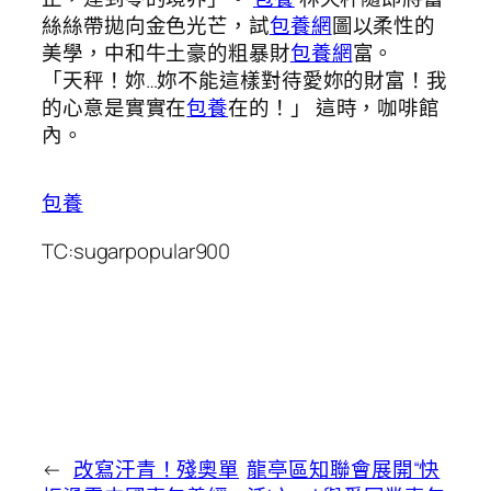
絲絲帶拋向金色光芒，試
包養網
圖以柔性的
美學，中和牛土豪的粗暴財
包養網
富。
「天秤！妳…妳不能這樣對待愛妳的財富！我
的心意是實實在
包養
在的！」 這時，咖啡館
內。
包養
TC:sugarpopular900
←
改寫汗青！殘奧單
龍亭區知聯會展開“快