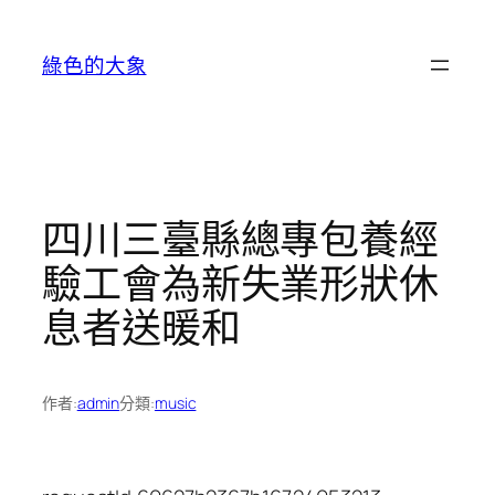
跳
至
綠色的大象
主
要
內
容
四川三臺縣總專包養經
驗工會為新失業形狀休
息者送暖和
作者:
admin
分類:
music