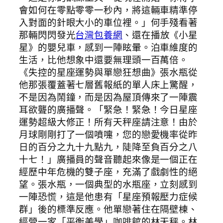
會如何在零點零零一秒內，將這輛車精準停
入對面的針眼大小的車位裡。」何手殘看著
那輛閃閃發光
台灣包養網
、還在播放《小星
星》的嬰兒車，感到一陣眩暈。泊車維度的
生活，比他想象中還要無理頭一百萬倍。
《失控的星座運勢與單戀狂想曲》張水瓶從
他那張覆蓋著七層舊報紙的單人床上驚醒，
不是因為鬧鐘，而是因為屋頂傳來了一陣震
耳欲聾的廣播聲。「緊急！緊急！今日星座
運勢超級大修正！所有天秤座請注意！由於
月球剛剛打了一個噴嚏，您的戀愛機率從昨
日的百分之九十九點九，陡降至負百分之八
十七！」廣播員的聲音聽起來像是一個正在
經歷中年危機的雙子座，充滿了戲劇性的絕
望。張水瓶，一個典型的水瓶座，立刻感到
一陣恐慌，這是他患有「星座預報壓力症候
群」後的標準反應。他單戀著住在隔壁棟、
經營一家「平衡美學」咖啡館的林天秤。林