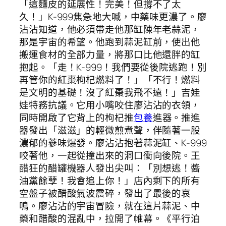
「這麵皮的延展性！完美！但撐不了太
久！」K-999焦急地大喊，中藥味更濃了。廖
沾沾知道，他必須帶走他那缸陳年老蒜泥，
那是宇宙的希望。他跑到蒜泥缸前，使出他
搬運食材的全部力量，將那口比他還胖的缸
抱起。「走！K-999！我們要從後院逃跑！別
再管你的紅棗枸杞燃料了！」「不行！燃料
是文明的基礎！沒了紅棗我飛不遠！」吉娃
娃特務抗議。它用小嘴咬住廖沾沾的衣領，
同時開啟了它背上的枸杞推
包養
進器。推進
器發出「滋滋」的輕微煎煮聲，伴隨著一股
濃郁的蔘味爆發。廖沾沾抱著蒜泥缸、K-999
咬著他，一起從撞出來的洞口衝向後院。王
醋狂的醋罐機器人發出尖叫：「別想逃！醬
油黨餘孽！我會追上你！」店內剩下的所有
空盤子被醋酸氣波震碎，發出了最後的哀
鳴。廖沾沾的宇宙冒險，就在這片蒜泥、中
藥和醋酸的混亂中，拉開了帷幕。《平行泊