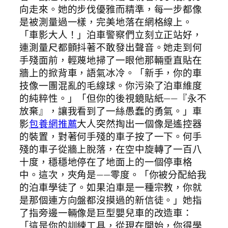
向走來。她的步伐優雅而精準，每一步都像
是被測量過一樣，完美地落在網格線上。
「車影大人！」泊車警察們立刻立正站好，
連測量尺都顫抖著不敢發出聲音。她走到何
手殘面前，輕蔑地掃了一眼他那輛垂直貼在
牆上的掀背車，語氣冰冷。「新手，你的車
技像一團混亂的毛線球。你污染了泊車維度
的純粹性。」「但你的後視鏡貼紙——『永不
放棄』，讓我看到了一絲愚蠢的勇氣。」車
影
包養網推薦
大人突然掏出一個像是遙控器
的裝置，對著何手殘的車子按了一下。何手
殘的車子從牆上脫落，在空中旋轉了一百八
十度，穩穩地停在了地面上的一個停車格
中。這次，夾角是——零度。「你被分配給我
的泊車學徒了。如果泊車是一種宗教，你就
是那個連方向盤都沒摸過的新信徒。」她指
了指旁邊一輛像是巨型嬰兒車的改造車：
「這是你的訓練工具，從現在開始，你得學