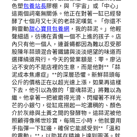
色塑
包養站長
膠棚，與「宇宙」或「中心」
這兩個詞毫無關係。他正在對著一缸已經發
酵了七個月又七天的老蒜泥嘆氣。「你還不
夠靈動
甜心寶貝包養網
，我的蒜泥。」他輕
聲細語，彷彿在責備一個不上進的孩子。店
內只有他一個人，連蒼蠅都因為難以忍受那
股陳年蒜頭混合著鐵鏽與淡淡絕望的味道而
選擇繞道飛行。今天的營業額是：零。廖沾
沾不安的不是店裡的生意，而是他對**「蒜
泥成本焦慮症」**的深層恐懼。新鮮蒜頭每
公斤的價格正在以超光速上漲，如果再這樣
下去，他引以為傲的「靈魂蒜泥」將難以為
繼。他拿著一把被磨得光滑、閃耀著不祥光
芒的小銀勺，從缸底撈起一坨濃稠的、顏色
介於灰綠與土黃之間的發酵物。這蒜泥被他
照顧得像稀世珍寶，每隔三小時，他就要用
手指彈一下缸邊，確保它能感受到**「溫和
的震動」**，以助其在精神上達到圓滿。就