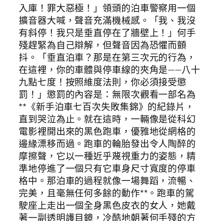
入庫！罪大惡極！」領頭的泊車警察用一個
擴音器大喊，聲音充滿機械感。「我、我沒
有斜停！我只是垂直停在了牆壁上！」何手
殘趕緊為自己辯解，但聲音因為恐懼而顫
抖。「垂直泊車？那是在第三次元的行為，
在這裡，你的車體與停車線的夾角是——八十
九點七度！按照維度法則，你必須接受懲
罰！」懲罰的內容是：無限次觀看一部名為
**《新手泊車七百次失敗集錦》的紀錄片，
直到哭泣為止。就在這時，一輛像是從科幻
電影裡開出來的黑色跑車，優雅地從網格的
邊緣漂移而過。跑車的輪胎發出令人陶醉的
摩擦聲，它以一種近乎蔑視重力的姿態，精
準地停進了一個只有它車身尺寸寬度的停車
格中。那泊車的過程就像一場舞蹈，流暢、
完美，且毫無任何多餘的動作**。跑車的駕
駛座上走出一個全身黑色皮衣的女人，她戴
著一副透明護目鏡，冷酷地朝著何手殘的方