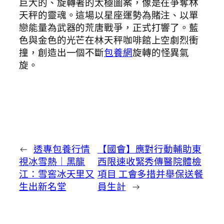
巨大的、旋轉著的太極圖案，像是在爭奪林
天秤的靈魂。這場以星座運勢為賭注、以單
戀能量為武器的荒唐戰爭，正式打響了。藍
色與金色的光芒在林天秤咖啡館上空劇烈衝
撞，創造出一個不斷
包養網
旋轉的怪異氣
旋。
←
透專包養行情
【國會】應對行動輔助東
視冰雪熱｜黑龍
西限速收緊秀傳醫院體檢
江：雪窖冰天里又
項目 工會多措并舉保送餐
生出新名堂
員生計
→