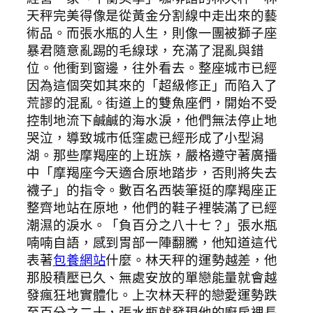
天秤完美得像是從黃金分割線中走出來的藝
術品。而張水瓶的人生，則像一團被獅子座
暴君隨意亂踢的毛線球，充滿了混亂與錯
位。他衝到窗邊，往外看去。整座城市已經
因為這個突如其來的「超級修正」而陷入了
荒謬的混亂。街道上的雙魚座們，開始不受
控制地流下鹹鹹的海水淚，他們無法停止地
哭泣，導致城市低窪處已經形成了小型潟
湖。那些摩羯座的上班族，嚴格遵守著廣播
中「摩羯座今天適合原地踏步，否則將失去
襪子」的指令。數百名西裝筆挺的摩羯座正
整齊地站在原地，他們的鞋子裡裝滿了已經
潮濕的淚水。「負百分之八十七？」張水瓶
喃喃自語，感到胃部一陣翻騰，他知道這代
表著
包養網站
什麼。林天秤的運勢越差，他
那股積壓已久、無處安放的單戀能量就會越
發瘋狂地實體化。上次林天秤的戀愛運勢跌
至百分之二十，張水瓶就發現他的廚房裡長