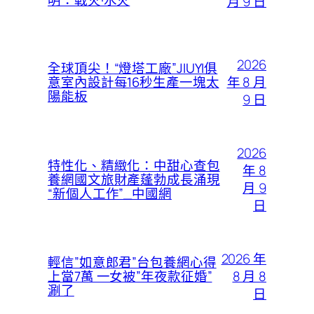
明：戰火·水火
月 9 日
2026
全球頂尖！“燈塔工廠”JIUYI俱
年 8 月
意室內設計每16秒生產一塊太
陽能板
9 日
2026
特性化、精緻化：中甜心查包
年 8
養網國文旅財產蓬勃成長涌現
月 9
“新個人工作”_中國網
日
2026 年
輕信”如意郎君”台包養網心得
8 月 8
上當7萬 一女被”年夜款征婚”
涮了
日