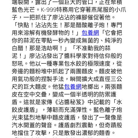
端裂開，露出了一個巨大的管口，正在聚積
藍色光芒。K-999特務用它穿著燕尾服的小爪
子，一把抓住了廖沾沾的褲腳催促著他。
「快點！沾沾先生！那是醋酸離子炮！專門
用來溶解有機發酵物的！」
包養網
「它會把
你的蒜泥在零點一秒內變成無菌的、純淨的
白醋！那是浩劫啊！」「不准動我的蒜
泥！」廖沾沾發出了醬料學家對待信仰般的
怒吼。他以一種專業包水餃的極限速度，從
旁邊的麵粉堆中抓起了兩團麵皮。麵皮被他
用氣功般的捏製手法，瞬間擴大成直徑三公
尺的巨大麵皮。他猛
包養網
地擲出，兩張麵
皮在空中交疊，變成一個半透明的防禦護
盾。這就是家傳《沾醬秘笈》中記載的「水
餃皮護盾」，薄韌而充滿彈性。藍色離子炮
光束猛烈地擊中麵皮護盾，發出了一聲像是
汽水開蓋的聲音。護盾劇烈震動，但奇蹟般
地擋住了攻擊，只是散發出濃郁的麵香。