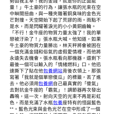
勢由我主宰！我的金錢，就是你的正面能
量！」牛土豪的行為，讓張水瓶的光束在空
中瞬間扭曲，與一種夾雜著銅臭味的金色光
芒對撞。天空開始下起了荒謬的雨。雨點不
是水，而是閃耀著淚光的小小黃銅齒輪。
「不行！金牛座的物質力量太強了！我的單
戀被汙染了！」張水瓶大喊。他知道，如果
牛土豪的物質力量勝出，林天秤將會被困在
一個充滿金錢和俗氣的虛假愛情裡，而他將
永遠失去機會。張水瓶看向那機器，還剩下
最後一個可以輸入的「情緒燃料」口。他迅
速撕下了貼在他
包養網站
背後衣領上，那張
寫著「我就是個單戀傻瓜」的標籤，丟了進
去。他必須用
包養網
自己最真實的「傻氣」
去對抗金牛座的「霸氣」！調節器再次發出
轟鳴，這一次，射向天空的光束不再是彩虹
色，而是充滿了水瓶
包養
座特有的怪誕藍色
**。藍色光束與金色光芒在空中形成了一個